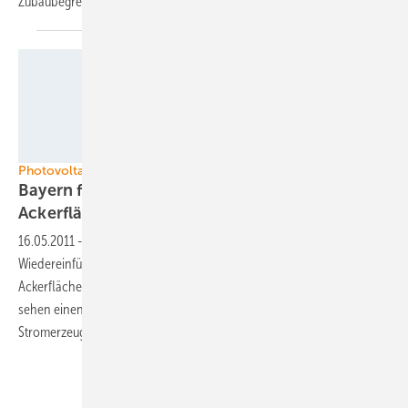
Zubaubegrenzungen lehnt EUROSOLAR strikt
ab.
Foto: Q-Cells SE
Photovoltaik
Bayern fordert Förderung von Solaranlagen auf
Ackerflächen
16.05.2011
-
Die bayerische Regierung setzt sich für die
Wiedereinführung der Einspeisevergütung für Solaranlagen auf
Ackerflächen ein. Die neuen Energiekonzepte der Landesregierung
sehen einen Anteil der Photovoltaik im Freistaat von 16 Prozent der
Stromerzeugung bis 2020
vor.