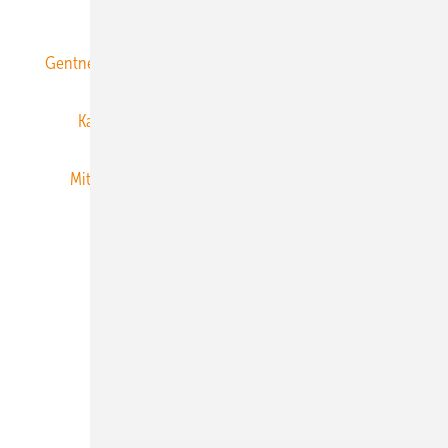
ERNEUERBARE ENERGIEN abonnieren
Gentner Energy Media
Gentner Verlag
Impressum
Karriere bei Gentner
Team
Mediaservice
Mitgliedschaften und Engagement
Newsletter
Privacy Manager
RSS-Feed
Veranstaltungen / Webinare
© 2026 ERNEUERBARE ENERGIEN