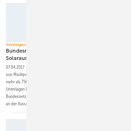
Congery
Versteigerung von Marktprämien
Bundesnetzagentur startet zweite
Solarausschreibung dieses
Jahres
07.04.2017
-
Die Bundesnetzagentur hat die zweite Ausschreibung
von Marktprämien für Strom aus Solaranlagen mit einer Leistung von
mehr als 750 Kilowatt gestartet. Die Planer müssen die notwendigen
Unterlagen bis zum 1. Juni 2017 um Mitternacht bei der
Bundesnetzagentur in Bonn, Tulpenfeld 4, 53113 Bonn abgeben, um
an der Ausschreibung
teilzunehmen.