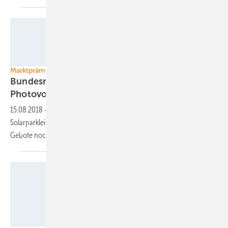
IBC Solar
Marktprämiien für Solarparks
Bundesnetzagentur startet dritte
Photovoltaikausschreibung
15.08.2018
-
Die Bundesnetzagentur hat die dritte Ausschreibung von
Solarparkleistung dieses Jahres gestartet. Projektierer können ihre
Gebote noch bis zum 1. Oktober in Bonn
einreichen.
IBC Solar