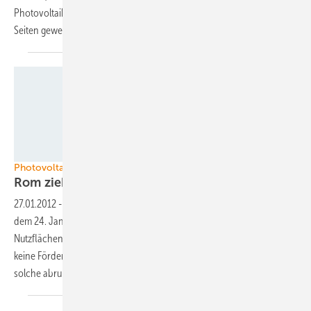
Photovoltaikfreiflächenanlagen geht. Dabei haben alle Akteure die
Seiten gewechselt. Dazwischen bleibt nur der Stromkunde
sitzen.
Foto SAG Solarstrom
Photovoltaikförderung in Italien
Rom zieht Deadline
vor
27.01.2012
-
Die italienische Regierung legt per Dekret fest, dass seit
dem 24. Januar alle Solarstromanlagen, auf landwirtschaftlichen
Nutzflächen, die nicht bestimmten Kriterien entsprechen, ab sofort
keine Förderung mehr bekommen. Solarverbände und Juristen sehen
solche abrupten Änderungen als fragwürdig
an.