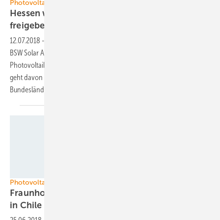
Photovoltaik Ausschreibungen – ein Kommentar
Hessen will Ackerflächen für Solarparks
freigeben
12.07.2018
-
Die hessische Landesregierung will nach Angaben des
BSW Solar Ackerflächen für den Bau von
Photovoltaikfreiflächenanlagen freigeben. Der Branchenverband
geht davon aus, dass in den kommenden Monaten weitere
Bundesländer
folgen.
Fraunhofer ISE
Photovoltaik und Landwirtschaft
Fraunhofer ISE baut Agrophotovoltaikanlagen
in
Chile