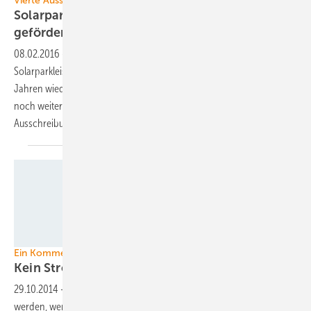
Vierte Ausschreibungsrunde hat begonnen
Solarparks auf Ackerflächen werden wieder
gefördert
08.02.2016
-
In der vierten Runde der Ausschreibungen von
Solarparkleistung, die gerade begonnen hat, werden erstmals seit vier
Jahren wieder Anlagen auf Ackerflächen gefördert. Doch es gibt
noch weitere Veränderungen im Vergleich zu den letzten beiden
Ausschreibungsrunden – nicht nur
positive.
Thorben Wengert/pixelio.de
Ein Kommentar zu Photovoltaikausschreibungen
Kein Strom vom
Feld
29.10.2014
-
Die Ackerfläche scheint zum zentralen Streitpunkt zu
werden, wenn es um die Bedingungen für die