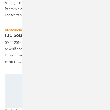
haben, inklusive verzerrter Wettbewerbsbedingungen, wenn der
Rahmen nicht für alle gleich ist. Zudem steht die einseitige
Konzentration auf den Preis in der
Kritik.
Ausschreibung von Solarparkleistung
IBC Solar baut Solarpark auf einer
Ackerfläche
09.09.2016
-
IBC Solar hat mit dem Bau der ersten Anlage auf einer
Ackerfläche begonnen, die in den Ausschreibungen einen
Einspeisetarif gewonnen hat. Die Oberfranken konnten dabei auf
einen entscheidenden Vorteil
zurückgreifen.
Heckert Solar