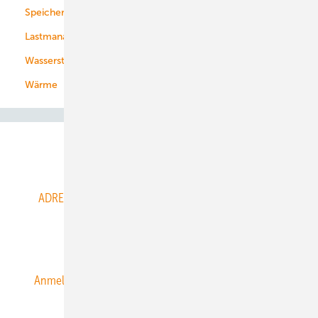
Speicher
Energiekonzerne
Lastmanagement
Wasserstoff
Wärme
Abo- & Leserservice
ADRESSBUCH der WIND- und SOLARENERGIE
AGB
Alle Inhalte chronologisch
Anmelden
Anmeldung & Registrierung
Datenschutz
E-Paper