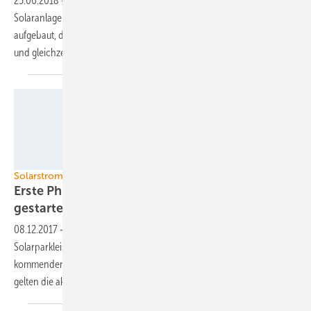
25.06.2018
-
Das Fraunhofer ISE hat zusammen mit Projektpartner
Solaranlagen auf Ackerflächen in Chile errichtet. Diese sind so
aufgebaut, dass die landwirtschaftliche Nutzung weiter möglich ist
und gleichzeitig für Schatten
sorgen.
Foto: Juwi
Solarstrom Förderung in Deutschland
Erste Photovoltaikausschreibung für 2018
gestartet
08.12.2017
-
Die Bundesnetzagentur hat die erste Ausschreibung von
Solarparkleistung für das Jahr 2018 gestartet. Bis 1. Februar des
kommenden Jahres müssen die Gebote eingereicht werden. Dabei
gelten die aktuellen Formatvorgaben der Bonner
Behörde.