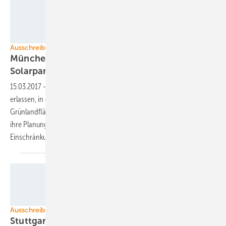
IBC Solar
Ausschreibungen
München lässt Ackerflächen für Bau von
Solarparks
zu
15.03.2017
-
Die Bayerische Staatsregierung hat eine Verordnung
erlassen, in der sie den Bau von Solaranlagen auf Acker- und
Grünlandflächen zulässt. Projektierer können jetzt solche Gebiete in
ihre Planung mit einbeziehen. Es gelten aber einige
Einschränkungen.
Foto: Wirsol
Ausschreibungen
Stuttgart öffnet Ackerflächen für
Solarparks