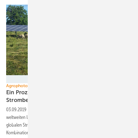
Oregon State University
Agrophotovoltaik
Ein Prozent der Ackerflächen decken
Strombedarf der
Welt
03.09.2019
-
Der Bau von Solaranlagen auf einem Prozent der
weltweiten landwirtschaftlichen Nutzfläche reicht aus, um den
globalen Strombedarf zu decken. Das funktioniert aber nur mit der
Kombination von Photovoltaik und
Landwirtschaft.