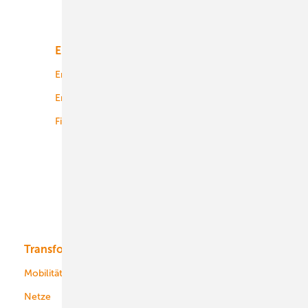
Unsere Themen
Energiemarkt
Technologie
Energierecht
Planung
Energiemärkte weltweit
Logistik
Finanzierung
Betrieb
Onshore-Wind
Offshore-Wind
Solar
Bioenergie
Transformation
Energieversorger
Service
Mobilität
Kommunen
Netze
Stadtwerke