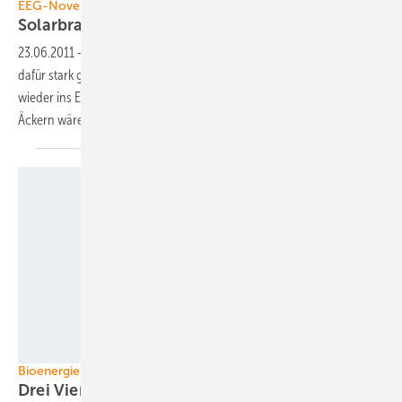
EEG-Novelle
Solarbranche fordert
Ackerflächen
23.06.2011
-
Nach dem Bundesrat hat sich auch die Solarbranche
dafür stark gemacht, Solaranlagen auf landwirtschaftlichen Flächen
wieder ins EEG aufzunehmen. Nur 0,3 Prozent von Deutschlands
Äckern wären für die solare Energiewende
erforderlich.
Grafik: FNR
Bioenergie Biogas
Drei Viertel vom Mais ist
Tierfutter