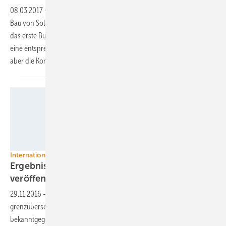
08.03.2017
-
Die Landesregierung von Baden-Württemberg lässt den
Bau von Solarparks auf Acker- und Grünlandflächen zu. Es ist damit
das erste Bundesland, dass die spezielle Regelung im EEG nutzt und
eine entsprechende Rechtsverordnung erlässt. Das letzte Wort haben
aber die
Kommunen.
Wagner amp;amp; Co. Solartechnik
Internationale Ausschreibungen
Ergebnisse grenzüberschreitender Auktionen
veröffentlicht
29.11.2016
-
Die Bundesnetzagentur hat die Ergebnisse der
grenzüberschreitenden Ausschreibungen mit Dänemark
bekanntgegeben. Diese zeigen alle Schwächen, die Ausschreibungen