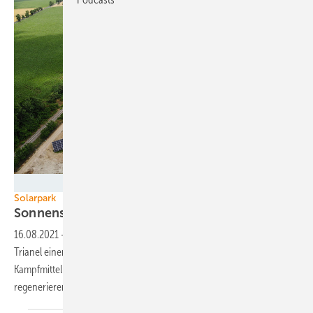
Steag Solar Energy Solutions
Solarpark
Sonnenstrom statt
Schießpulver
16.08.2021
-
Auf einem ehemaligen militätischen Übungsgelände hat
Trianel einen Solarpark errichtet. Er finanziert nicht nur die vorherige
Kampfmittelräumung auf der Fläche. Er gibt dieser auch Zeit, sich zu
regenerieren, bevor sie wieder für den Ackerbau genutzt
wird.