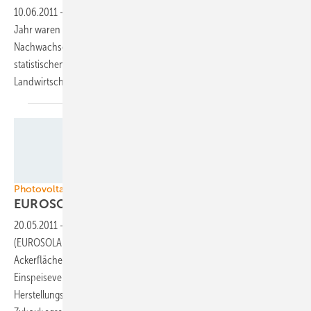
10.06.2011
-
22 Prozent der Anbaufläche für Mais im vergangenen
Jahr waren mit Energiemais für Biogas bestellt. Die Fachagentur
Nachwachsende Rohstoffe (FNR) präsentiert ihre Auswertung eigenen
statistischen Materials und des vorläufigen Ergebnisses der
Landwirtschaftszählung 2010 in Form einer
Grafik.
Foto: Eska Landschaftsarchitektur
Photovoltaik
EUROSOLAR: Ackerflächen wieder
fördern
20.05.2011
-
Die Europäische Vereinigung für erneuerbare Energien
(EUROSOLAR) fordert, die Förderung von Solaranlagen auf
Ackerflächen wieder einzuführen. Die Degression der
Einspeisevergütung von Solaranlagen soll sich an den tatsächlichen
Herstellungs- und Installationskosten orientieren.