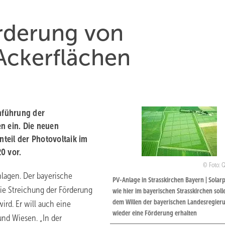
örderung von
Ackerflächen
inführung der
n ein. Die neuen
teil der Photovoltaik im
0 vor.
Foto: 
nlagen. Der bayerische
PV-Anlage in Strasskirchen Bayern | Solar
die Streichung der Förderung
wie hier im bayerischen Strasskirchen sol
dem Willen der bayerischen Landesregier
rd. Er will auch eine
wieder eine Förderung erhalten
nd Wiesen. „In der