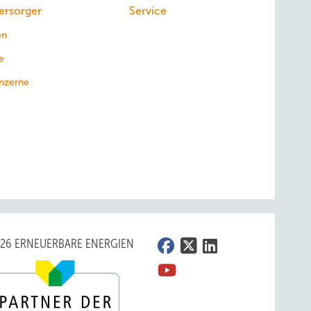
ersorger
Service
en
e
nzerne
026 ERNEUERBARE ENERGIEN