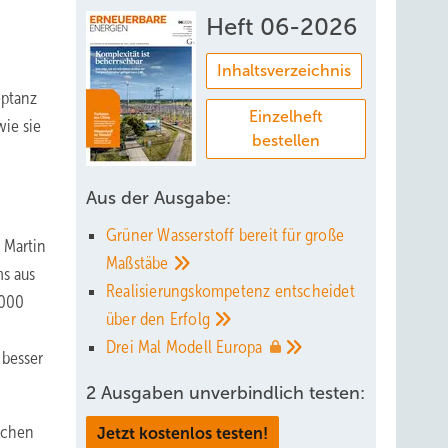
Heft 06-2026
Inhaltsverzeichnis
eptanz
Einzelheft
wie sie
bestellen
Aus der Ausgabe:
Grüner Wasserstoff bereit für große
 Martin
Maßstäbe
ms aus
Realisierungskompetenz entscheidet
.000
über den
Erfolg
Drei Mal Modell
Europa
 besser
2 Ausgaben unverbindlich testen:
ischen
Jetzt kostenlos testen!