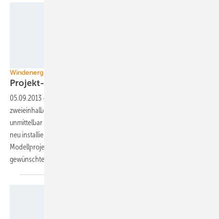
Foto: Umweltministerium Baden-Württemberg
Windenergie Baden-Württemberg
Projekt- wird
Ausbauphase
05.09.2013
-
Der Windkraftausbau in Baden-Württemberg steht
zweieinhalb Jahren seit dem Antritt einer grün-roten Landesregierung
unmittelbar vor dem Neustart. Zugleich hat er seinen Tiefpunkt mit null
neu installierten Windturbinen im ersten Halbjahr 2013 erreicht. Ein
Modellprojekt auf der Schwäbischen Alb gibt nun die von Stuttgart
gewünschte Richtung
vor.