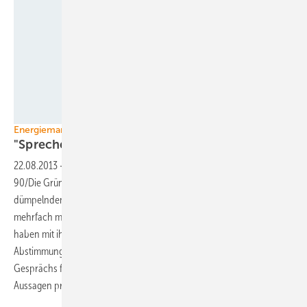
NigelTreblin/Umweltministerium Niedersachsen
Energiemarktreform
"Sprechen wir doch über die
Realität"
22.08.2013
-
Niedersachsen Umweltminister Stefan Wenzel (Bündnis
90/Die Grünen) bringt Farbe in den inhaltsleer vor sich hin
dümpelnden Bundestagswahlkampf. Zuletzt äußerte sich Wenzel
mehrfach mit bundespolitischen Forderungen zur Energiewende. Wir
haben mit ihm über Illussionen, die Notwendigkeit besserer
Abstimmung und das Hausaufgabenmachen gesprochen. Teile dieses
Gesprächs finden Sie als Interview im Septemberheft. Weitere
Aussagen präsentieren wir Ihnen hier
vorab.