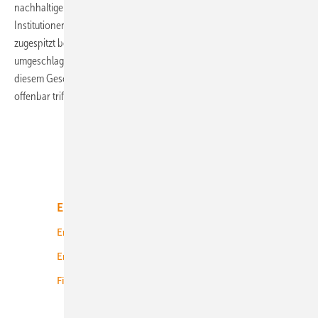
nachhaltiger Planungen von Kommunen und öffentlichen
Institutionen mit der heißen Nadel gestrickt. Nicht selten wird
zugespitzt behauptet, dass die Lobbymacht nun ins Gegenteil
umgeschlagen ist. Die nachfolgenden Generationen scheinen in
diesem Geschacher noch uninteressant. Nur die Kommunen haben
offenbar triftige Gründe für eine langfristige
Perspektive.
Unsere Themen
Energiemarkt
Technologie
Energierecht
Planung
Energiemärkte weltweit
Logistik
Finanzierung
Betrieb
Onshore-Wind