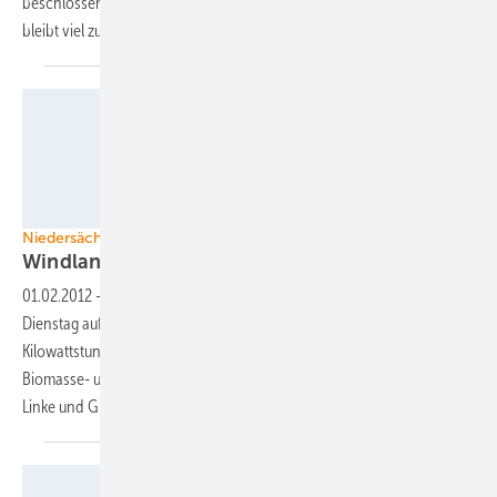
beschlossen. Einiges davon ist bereits umgesetzt, doch nach wie vor
bleibt viel zu
tun.
Foto: Alpha Ventus
Niedersächsisches Energiekonzept
Windland plant 2020 mit 90 Prozent
Ökostrom
01.02.2012
-
Die niedersächsische Landesregierung einigte sich am
Dienstag auf ein eigenes Energiekonzept. Neun von zehn
Kilowattstunden sollen demnach im Jahr 2020 aus Photovoltaik-,
Biomasse- und vor allem aus Windenergieanlagen kommen. SPD,
Linke und Grüne beurteilen das Konzept als nicht
überzeugend.