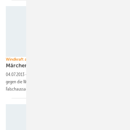
Foto: Rike / Pixelio.de
Windkraft am Pranger
Märchenstunde im
Spiegel
04.07.2013
-
In seiner aktuellen Ausgabe bläst Der Spiegel zum Sturm
gegen die Windmasten. Mit Übertreibungen, Fehleinschätzungen,
Falschaussagen. Wir haben uns die Argumente
vorgeknöpft.