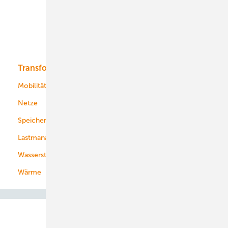
Offshore-Wind
Solar
Bioenergie
Transformation
Energieversorger
Service
Mobilität
Kommunen
Netze
Stadtwerke
Speicher
Energiekonzerne
Lastmanagement
Wasserstoff
Wärme
Abo- & Leserservice