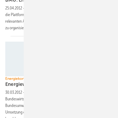
25.04.2012
-
Bundesumweltminister Norbert Röttgen (CDU) hat heute
die Plattform Erneuerbare Energien gegründet. Das Gremium soll alle
relevanten Akteure zusammenbringen, um die Energiewende besser
zu
organisieren.
Foto: Gerd Altmann/ shapes photoshopgraphics.com/ pixelio.de
Energiekonzept Bundesregierung
Energiewende
Light
30.03.2012
-
Die Bundesregierung hat am Mittwoch den von
Bundeswirtschaftsminister Philipp Rösler und von
Bundesumweltminister Norbert Röttgen vorgelegten Bericht zur
Umsetzung des 10-Punkte-Sofortprogramms zur Energiewende