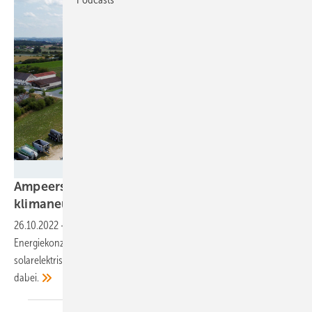
Green Rock
Ampeers Energy entwickelt Energiekonzept für
klimaneutrales
Gewerbegebiet
26.10.2022
-
Für ein Gewerbequartier hat Ampeers Energy ein
Energiekonzept entwickelt, das auf Solarstrom und einer
solarelektrischen Wärmeversorgung beruht. Auch Wasserstoff ist mit
dabei.