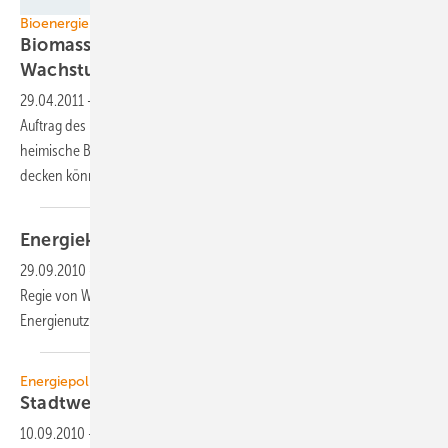
Grafik: FNR
Bioenergie 2050
Biomasse: Potenziale und Grenzen des
Wachstums
29.04.2011
-
Die Fachagentur Nachwachsende Rohstoffe (FNR) hat im
Auftrag des Bundesumweltministeriums (BMU) berechnet, wie viel
heimische Bioenergien im Jahr 2050 vom Gesamtenergiebedarf
decken können. Das Ergebnis: 23
Prozent.
Energiekonzept in
Bürgerhand
29.09.2010
-
170 zufällig ausgewählte Bürger haben in Berlin unter
Regie von Wissenschaftlern Empfehlungen zur künftigen
Energienutzung Deutschlands
erarbeitet.
Energiepolitik
Stadtwerke sind
entsetzt
10.09.2010
-
Das schwarz-gelbe Energiekonzept erscheint angesichts