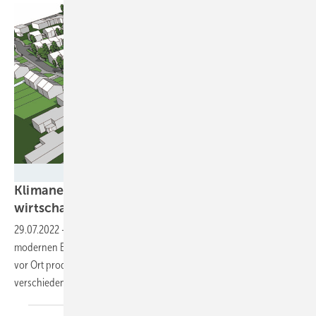
Jung Stadtkonzepte, Köln
Klimaneutrale Modellsiedlung in NRW ist
wirtschaftlich
29.07.2022
-
Die Wirtschaftlichkeit von Quartieren mit einem
modernen Energiekonzept steht und fällt mit dem Eigenverbrauch des
vor Ort produzierten Solarstroms. Dass es sich lohnt, dabei
verschiedene Varianten zu simulieren, zeigt ein Projekt in
Nettetal.