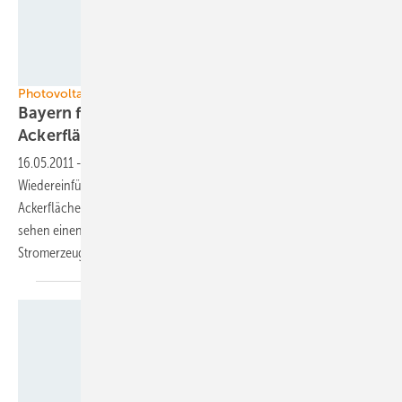
Foto: Q-Cells SE
Photovoltaik
Bayern fordert Förderung von Solaranlagen auf
Ackerflächen
16.05.2011
-
Die bayerische Regierung setzt sich für die
Wiedereinführung der Einspeisevergütung für Solaranlagen auf
Ackerflächen ein. Die neuen Energiekonzepte der Landesregierung
sehen einen Anteil der Photovoltaik im Freistaat von 16 Prozent der
Stromerzeugung bis 2020
vor.