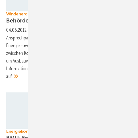
Simonsen Lill Consult
Windenergie Baden-Württemberg
Behörden starten
Energiewende
04.06.2012
-
Die Windenergiewende im Ländle bekommt öffentliche
Ansprechpartner. Vier so genannte regionale Kompetenzzentren
Energie sowie ein Landeskompetenzzentrum sollen Verhandlungen
zwischen Kommunen, Windparkprojektierern und Umweltverbänden
um Ausbauvorhaben anschieben helfen – zumindest aber mit
Informationen dazu aushelfen. Drei Zentren nahmen nun den Betrieb
auf.
Foto: BMU
Energiekonzept
BMU: Erneuerbaren-Gremium
gegründet