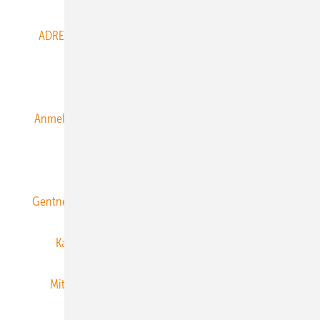
ADRESSBUCH der WIND- und SOLARENERGIE
AGB
Alle Inhalte chronologisch
Anmelden
Anmeldung & Registrierung
Datenschutz
E-Paper
ERNEUERBARE ENERGIEN abonnieren
Gentner Energy Media
Gentner Verlag
Impressum
Karriere bei Gentner
Team
Mediaservice
Mitgliedschaften und Engagement
Newsletter