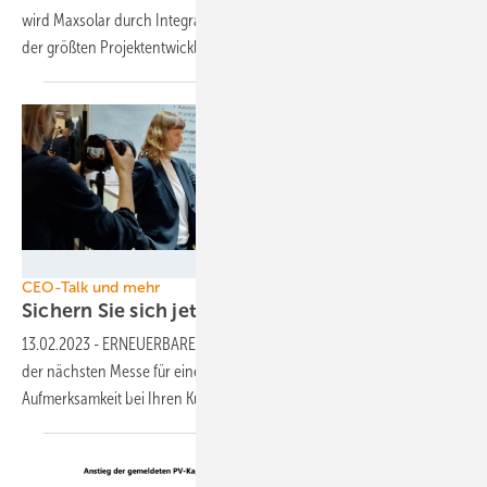
wird Maxsolar durch Integration von 3,1 GW an PV-Projekten einer
der größten Projektentwickler im deutschen
Markt.
TOPseven
CEO-Talk und mehr
Sichern Sie sich jetzt Ihr
Firmenvideo!
13.02.2023
-
ERNEUERBARE ENERGIEN besucht Ihr Unternehmen auf
der nächsten Messe für einen Videodreh. So erlangen Sie optimale
Aufmerksamkeit bei Ihren
Kunden.