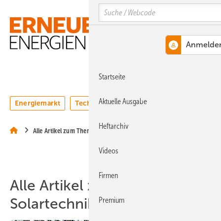
Springe
Springe
Springe
Search
auf
auf
auf
Hauptinhalt
Hauptmenü
SiteSearch
MENÜ
Startseite
Aktuelle Ausgabe
Energiemarkt
Technologie
Webinare
Podcasts
Heftarchiv
Alle Artikel zum Thema Solartechnik
Videos
Firmen
Alle Artikel zum Thema
Solartechnik
Premium