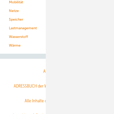
Mobilität
Kommunen
Netze
Stadtwerke
Speicher
Energiekonzerne
Lastmanagement
Wasserstoff
Wärme
Abo- & Leserservice
ADRESSBUCH der WIND- und SOLARENERGIE
AGB
Alle Inhalte chronologisch
Anmelden