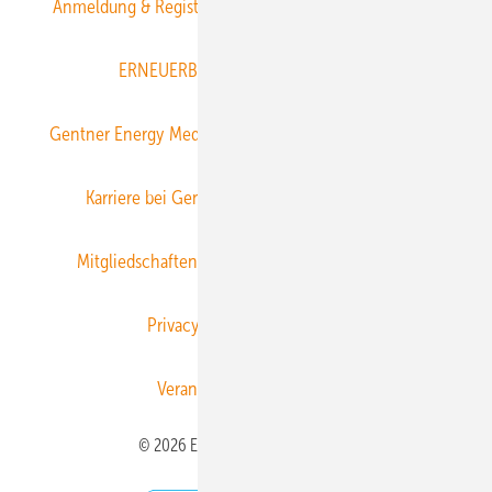
Anmeldung & Registrierung
Datenschutz
E-Paper
ERNEUERBARE ENERGIEN abonnieren
Gentner Energy Media
Gentner Verlag
Impressum
Karriere bei Gentner
Team
Mediaservice
Mitgliedschaften und Engagement
Newsletter
Privacy Manager
RSS-Feed
Veranstaltungen / Webinare
© 2026 ERNEUERBARE ENERGIEN