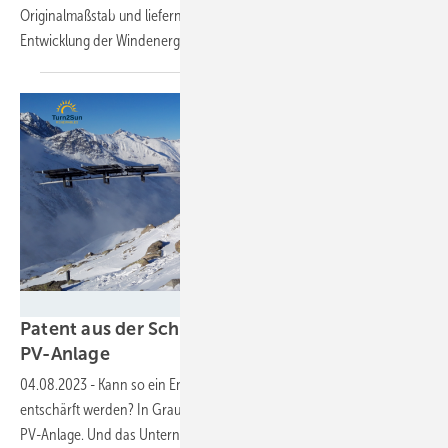
Originalmaßstab und liefern umfangreiche Daten für die weitere
Entwicklung der
Windenergie.
Turn2Sun
Patent aus der Schweiz: Altes Rotorblatt trägt
PV-Anlage
04.08.2023
-
Kann so ein Entsorgungsproblem in der Windenergie
entschärft werden? In Graubünden trägt ein ausrangierter Flügel eine
PV-Anlage. Und das Unternehmen Turn2sun kann sich viele