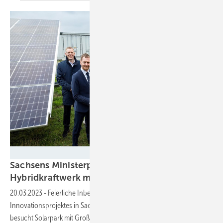
INTILION
Sachsens Ministerpräsident begrüßte
Hybridkraftwerk mit
Großspeicher
20.03.2023
-
Feierliche Inbetriebnahme des ersten
Innovationsprojektes in Sachsen: Ministerpräsident Kretschmer
besucht Solarpark mit Großspeicher in Priestewitz bei
Dresden.