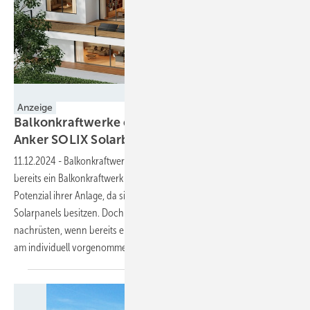
SOLIX
Anzeige
Balkonkraftwerke effizient erweitern: Die
Anker SOLIX Solarbank 2 AC im
Fokus
11.12.2024
-
Balkonkraftwerke boomen: Doch viele Nutzer:innen, die
bereits ein Balkonkraftwerk besitzen, nutzen noch nicht das volle
Potenzial ihrer Anlage, da sie keine Stromspeicherlösung für ihre
Solarpanels besitzen. Doch wie lässt sich ein Speicher am besten
nachrüsten, wenn bereits ein Balkonkraftwerk installiert wurde, ohne
am individuell vorgenommenen Aufbau etwas zu
ändern?