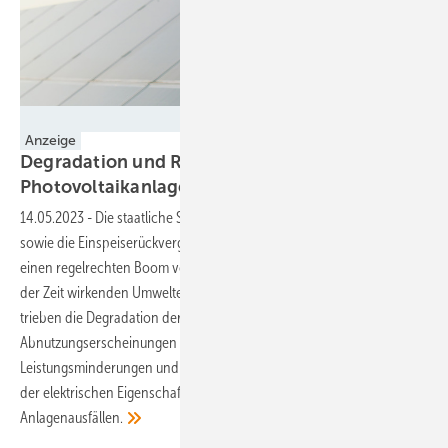
Bender GmbH & Co. KG
Anzeige
Degradation und Repowering von
Photovoltaikanlagen
14.05.2023
-
Die staatliche Subvention von Photovoltaikanlagen
sowie die Einspeiserückvergütung sorgten vor einigen Jahren für
einen regelrechten Boom von großflächigen Solarparks. Die im Laufe
der Zeit wirkenden Umwelteinflüsse und der Materialverschleiß
trieben die Degradation der Solarpanels enorm voran. Diese
Abnutzungserscheinungen führen jedoch auch zu
Leistungsminderungen und teilweise extremen Verschlechterungen
der elektrischen Eigenschaften, bis hin zu teilweisen oder kompletten
Anlagenausfällen.