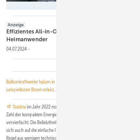
Anker Innovations Deutschland GmbH
Anzeige
Effizientes All-in-One-Balkonkraftwerk für
Heimanwender
04.07.2024
-
Balkonkraftwerke haben in Deutschland in den letzten Jahren einen
beispiellosen Boom erlebt. Zählte
Statista
im Jahr 2022 noch 74.941 Balkonkraftwerke, hat sich die
Zahl der kompakten Energiegeneratoren in 2023 bereits mehr als
vervierfacht. Die Beliebtheit dieser alternativen Stromgewinnung lässt
sich auch auf die einfache Installation zurückführen, da sie in der
Regel aus wenigen technischen Komponenten bestehen, die sich