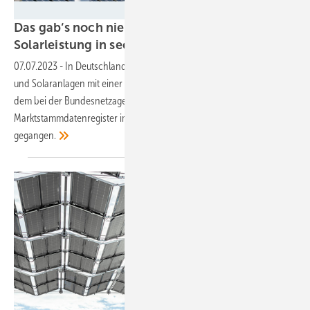
Vattenfall
Das gab‘s noch nie: 8 Gigawatt neue Wind- und
Solarleistung in sechs
Monaten
07.07.2023
-
In Deutschland sind im ersten Halbjahr 2023 neue Wind-
und Solaranlagen mit einer Rekordleistung von 8.000 MW sind laut
dem bei der Bundesnetzagentur (BNetzA) geführten
Marktstammdatenregister im ersten Halbjahr 2023 in Betrieb
gegangen.