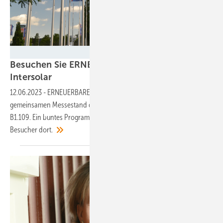
Velka Botička
Besuchen Sie ERNEUERBARE ENERGIEN auf der
Intersolar
12.06.2023
-
ERNEUERBARE ENERGIEN und Photovoltaik sind auf dem
gemeinsamen Messestand des Alfons W. Gentner Verlags, Stand
B1.109. Ein buntes Programm und spannende Gespräche erwartet die
Besucher
dort.