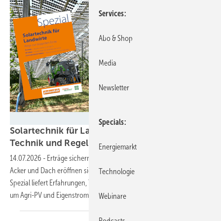
Services
Abo & Shop
Media
Newsletter
Velka Botička
Specials
Solartechnik für Landwirte – alles Wichtige zu
Technik und Regeln im
Spezial
Energiemarkt
14.07.2026
-
Erträge sichern und Kosten senken: Mit Solartechnik auf
Acker und Dach eröffnen sich Landwirten neue Möglichkeiten. Das
Technologie
Spezial liefert Erfahrungen, Techniküberblick und Planungstipps rund
um Agri-PV und
Eigenstromversorgung.
Webinare
Podcasts