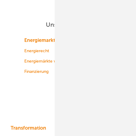
Unsere Themen
Energiemarkt
Technologie
Energierecht
Planung
Energiemärkte weltweit
Logistik
Finanzierung
Betrieb
Onshore-Wind
Offshore-Wind
Solar
Bioenergie
Transformation
Energieversorger
Service