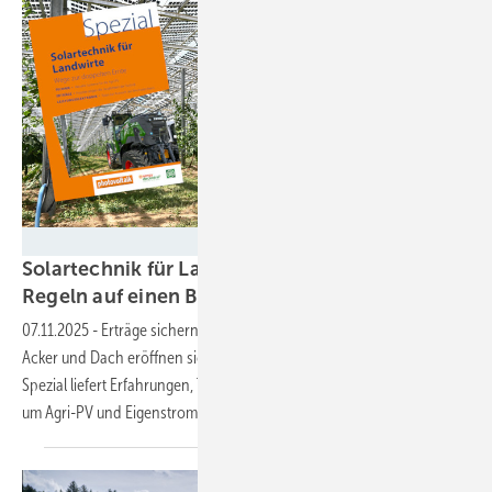
Velka Botička
Solartechnik für Landwirte – Technologien und
Regeln auf einen Blick im
Spezial
07.11.2025
-
Erträge sichern und Kosten senken: Mit Solartechnik auf
Acker und Dach eröffnen sich Landwirten neue Möglichkeiten. Das
Spezial liefert Erfahrungen, Techniküberblick und Planungstipps rund
um Agri-PV und
Eigenstromversorgung.