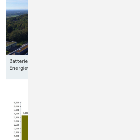
Batteriespeicher: Rückgrat einer klimaneutralen
Energieversorgung