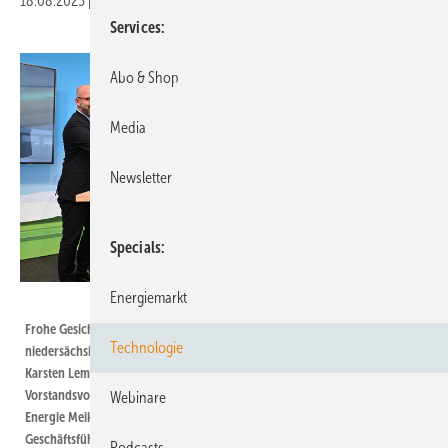
18.08.2023
|
Druckvorschau
Services
Abo & Shop
Media
Newsletter
Specials
Energiemarkt
DLR
Frohe Gesichter bei der Einweihung: Rüdiger Eichel aus dem
Technologie
niedersächsischen Wissenschaftsministerium, DLR-Vorstandsmitglied
Karsten Lemmer, Niedersachsens Ministerpräsident Stephan Weil, DLR-
Vorstandsvorsitzende Anke Kaysser-Pyzalla, DLR-Bereichsvorständin für
Webinare
Energie Meike Jipp, Enercon-CEO Jürgen Zeschky und Stephan Barth,
Geschäftsführer ForWind (von links), drücken symbolischen Startknöpfe.
Podcasts