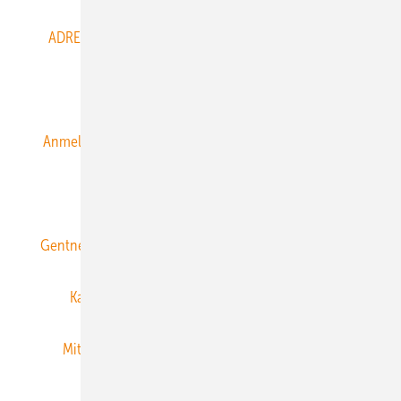
ADRESSBUCH der WIND- und SOLARENERGIE
AGB
Alle Inhalte chronologisch
Anmelden
Anmeldung & Registrierung
Datenschutz
E-Paper
ERNEUERBARE ENERGIEN abonnieren
Gentner Energy Media
Gentner Verlag
Impressum
Karriere bei Gentner
Team
Mediaservice
Mitgliedschaften und Engagement
Newsletter
Privacy Manager
RSS-Feed