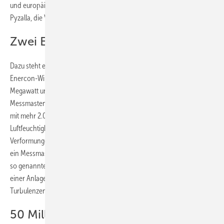
und europäische Windkraftindustrie stärken“, betonte Anke Kaysser-
Pyzalla, die Vorstandsvorsitzende des DLR.
Zwei Enercon-Anlagen liefern Daten
Dazu steht ein nach DLR-Angaben einmaliges Equipment bereit: Zwei
Enercon-Windenergieanlagen mit einer Nennleistung von je 4,26
Megawatt und einer Gesamthöhe von 150 Metern sowie mehrere
Messmasten stehen in Hauptwindrichtung hintereinander. Wivaldi ist
mit mehr 2.000 Sensoren ausgestattet, um Temperatur,
Luftfeuchtigkeit, Windgeschwindigkeit, Drücke oder minimale
Verformungen der Rotorblätter messen zu können. Zudem ermittelt
ein Messmasten-Array zwischen den Anlagen die Auswirkungen von
so genannten Wakes, Nachlaufströmungen aus dem Windschatten
einer Anlage mit geringeren Windgeschwindigkeiten und stärkeren
Turbulenzen.
50 Millionen Euro für die