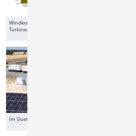
Windkraftbranche errichtete 2025 bundesweit
Turbinen mit 5,23
Gigawatt
Im Duett am
Netz