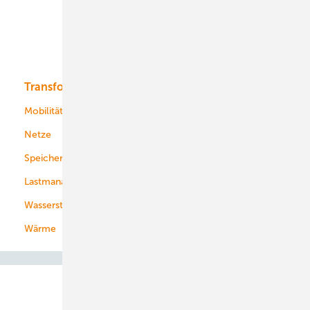
Offshore-Wind
Solar
Bioenergie
Transformation
Energieversorger
Service
Mobilität
Kommunen
Netze
Stadtwerke
Speicher
Energiekonzerne
Lastmanagement
Wasserstoff
Wärme
Abo- & Leserservice