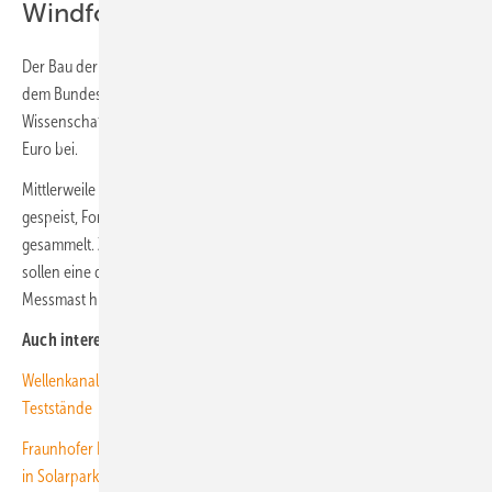
Windforschung
Der Bau der Anlage kostete 50 Millionen Euro, die im Wesentlichen aus
dem Bundesministerium für Klimaschutz stammte. Das
Wissenschaftsministerium Niedersachsen steuerte rund 16 Millionen
Euro bei.
Mittlerweile hat Wivaldi im Probebetrieb bereits Strom ins Netz
gespeist, Forschungsprojekte sind gestartet und erste Daten wurden
gesammelt. Zudem wird noch weiter gebaut: Bis Ende des Jahres
sollen eine dritte, etwas kleinere Windenergieanlage und ein weiterer
Messmast hinzukommen. (kw)
Auch interessant:
Wellenkanal und Rotorblätter: Windforschung bekommt neue
Teststände
Fraunhofer ISE testet gegenseitige Beeinflussung von Wechselrichtern
in Solarparks