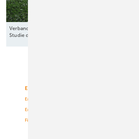
Verband für nachhaltige Agri-PV kritisiert Kosten-
Studie des
Thünen-Instituts
Unsere Themen
Energiemarkt
Technologie
Energierecht
Planung
Energiemärkte weltweit
Logistik
Finanzierung
Betrieb
Onshore-Wind