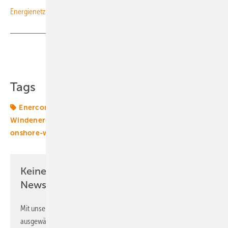
Energienetz wird durch Simulation gesteuert
Teilen
Link kopieren
Tags
Enercon
Solartechnik
Techniktrends
Windenergie
Windmessung
Windtechnik
onshore-wind
Keine Zeit? Kein Problem mit dem ERE
Newsletter!
Mit unserem Newsletter erhalten Sie regelmäßig von uns
ausgewählte Informationen und Neuigkeiten, gebündelt und