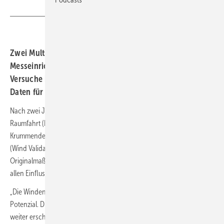
Zwei Multi-MW-Anlagen, umfangreiche
Messeinrichtungen und 2.000 Sensoren ermöglichen
Versuche im Originalmaßstab und liefern umfangreiche
Daten für die weitere Entwicklung der Windenergie.
Nach zwei Jahren Bauzeit hat das Deutsche Zentrum für Luft- und
Raumfahrt (DLR) seinen neuen Forschungswindpark eingeweiht. Im
Krummendeich bei Stade wird die Forschungsanlage
Wivaldi
(Wind Validation) künftig für wissenschfatliche Arbeiten im
Originalmaßstab zur Verfügung stehen, um so die Windenergie mit
allen Einflussfaktoren besser zu verstehen.
„Die Windenergie hat noch weiteres großes technologisches
Potenzial. Dieses wollen wir mit dem DLR-Forschungspark Wivaldi
weiter erschließen, in die Anwendung bringen und so die deutsche