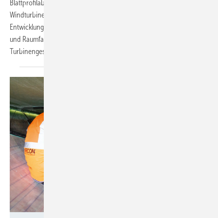
Blattprofilabschnitten wechselnde Oberflächen könnten
Windturbinenflügel effizienter werden lassen. Das
Entwicklungsprojekt Indiana Wind am Deutschen Zentrum für Luft-
und Raumfahrt (DLR) in Braunschweig forscht an der
Turbinengestaltung.