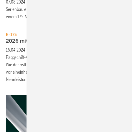
07.08.2024
-
Windradschmiede errichtet Prototyp und leitet
Serienbau ein. Die Anlage ist das nun zweite Land-Turbinenmodell mit
einem
175-Meter-Rekordrotor.
E-175
2026 mit sieben
Megawatt
16.04.2024
-
Windturbinenbauer Enercon hat enthüllt, die neue
Flaggschiff-Anlage E-175 mit deutlich mehr Nennleistung zu liefern.
Wie der ostfriesische Windturbinenbauer nun ankündigte, will er die
vor eineinhalb Jahren vorgestellte Anlage auf 7,0 Megawatt (MW)
Nennleistung auslegen. Sie soll ab 2026
für...