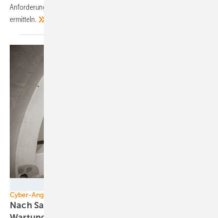
Anforderungen für künftige Blattentwicklungen im Realmaßstab zu
ermitteln.
Deutsche Windtechnik
Cyber-Angriff
Nach Satelliten-Hack: Enercon-
Wartungsdienst gewinnt Kontrolle über