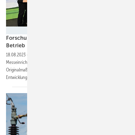
DLR
Forschungswindpark Wivaldi geht offiziell in
Betrieb
18.08.2023
-
Zwei Multi-MW-Anlagen, umfangreiche
Messeinrichtungen und 2.000 Sensoren ermöglichen Versuche im
Originalmaßstab und liefern umfangreiche Daten für die weitere
Entwicklung der
Windenergie.