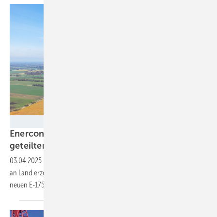
ENERCON
Enercon: Windkraft-Top-Leistungsklasse dank
geteiltem Generator nun auch
getriebelos
03.04.2025
-
Der vierte Sieben-Megawatt-Anlagentyp für Windparks
an Land erzeugt Strom. Hersteller meldet Errichtung des Prototyps der
neuen
E-175-Variante.