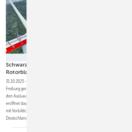
Jensen/ematec
Schwarzwald-Repowering mit
Rotorblatt-Traverse
31.10.2025
-
In Baden-Württemberg treibt die Ökostromgruppe
Freiburg gemeinsam mit Hightech-Partnern wie Ematec und Enercon
den Ausbau der Windenergie voran. Für Stadtwerke und Kommunen
eröffnet das Modell neue Beteiligungs- und Wertschöpfungswege –
mit Vorbildcharakter für die gesamte Energiewende in
Deutschland.