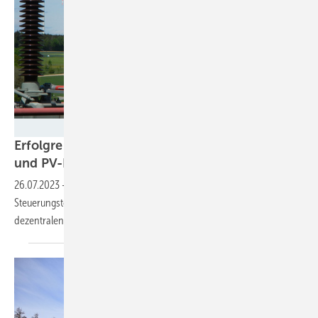
Holger Becker / Fraunhofer IEE
Erfolgreiche Tests: Netzneustart mit Windpark
und
PV-Kraftwerk
26.07.2023
-
Fraunhofer IEE entwickelt Prognostik und
Steuerungstool, die ein Wiederanfahren des Netzes auch mit
dezentralen Anlagen möglich
machen.