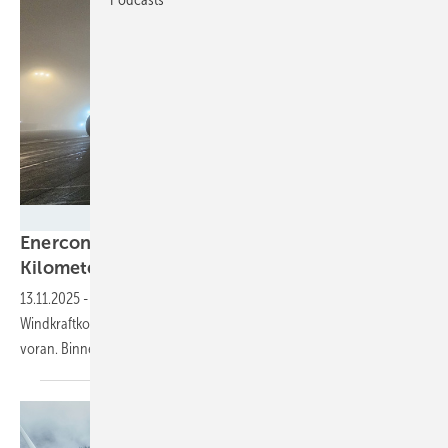
ENERCON
Enercon schippert Windturbinenturm 100
Kilometer tief ins
Binnenland
13.11.2025
-
Die von Logistikexperten geplanten
Windkraftkomponententransporte über Flüsse und Kanäle kommen
voran. Binnenschiff fuhr Turmteile ins
Baugebiet.