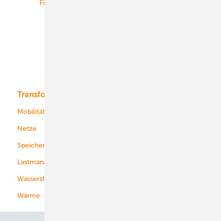
Finanzierung
Betrieb
Onshore-Wind
Offshore-Wind
Solar
Bioenergie
Transformation
Energieversorger
Service
Mobilität
Kommunen
Netze
Stadtwerke
Speicher
Energiekonzerne
Lastmanagement
Wasserstoff
Wärme