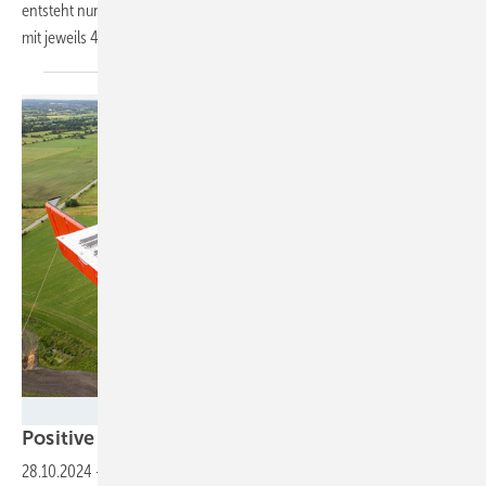
entsteht nun bis 2026 der Windpark Yeka 2 aus 240 E-138-Turbinen
mit jeweils 4,2
Megawatt.
Foto: Ulrich Mertens - Nordex
Positive
Grenzerfahrung
28.10.2024
-
Windturbinenbauer in Europa und den USA nutzen neue