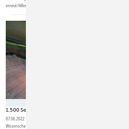
erneut
Hilfen.
Enercon
1.500 Sensoren für das Rotorblatt der
Zukunft
07.06.2022
-
Im Forschungswindpark Krummendeich forschen
Wissenschaftler an sechs 57 Meter langen Rotorblättern, um