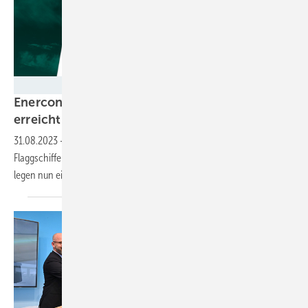
ENERCON
Enercon und GE erhöhen Nennleistung, Nordex
erreicht angekündigtes
Maximum
31.08.2023
-
Hatten mehrere Windturbinenbauer im Vorjahr ihren
Flaggschiffen neue Rotorgrößen und Erzeugungskapazitäten verpasst,
legen nun einige bei der Leistung
nach.