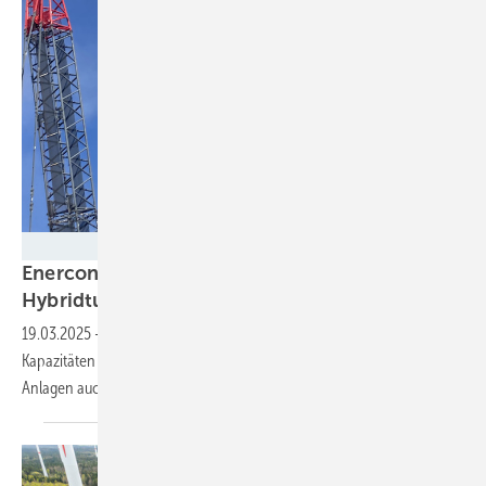
ENERCON
Enercon schraubt Nabenhöhe mit Stahl-Stahl-
Hybridturm auf 175
Meter
19.03.2025
-
Mit neuem Turmkonzept will der Windradbauer seine
Kapazitäten für raschen Windparkzubau stärken und sehr hohe
Anlagen auch im Ausland
anbieten.