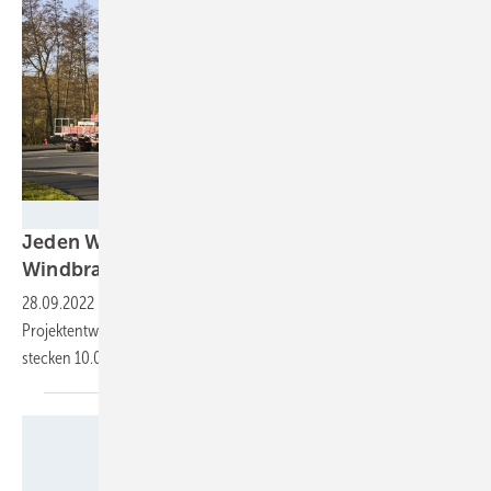
Windwärts / Mark Mühlhaus | attenzione-photo.com
Jeden Werktag 36 MW – Wie schafft die
Windbranche den
Zubau?
28.09.2022
-
Während steigende Preise und Zinsen
Projektentwicklern und Anlagenherstellern zu schaffen machen,
stecken 10.000 MW noch im
Genehmigungsprozess.