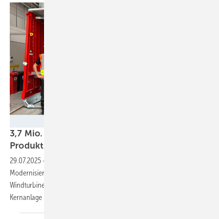
ENERCON
3,7 Mio. Euro Förderung für Enercon-
Produktion in
Aurich
29.07.2025
-
Bund und Land Niedersachsen investieren in
Modernisierung des Stammwerks des ostfriesischen
Windturbinenherstellers / Neue E-175 EP5 mit sieben Megawatt
Kernanlage