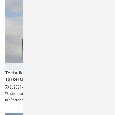
Velka Botička
Technik aus Aurich für Windkraftsignale in
Türkei und
Island
30.11.2024
-
Erst 2,5 Gigawatt neue Windkraft für die Türkei, dann ein
Windpark aus 28 Großanlagen für Island: zwei Mal Windkraftaufbruch
mit
Enerconanlagen.