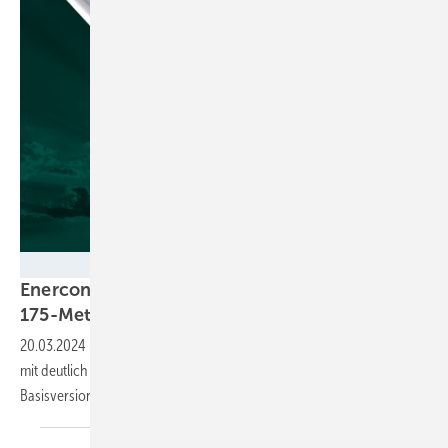
ENERCON
Enercon plant Sieben-Megawatt-Turbine auf
175-Meter-Turm
20.03.2024
-
Der Windturbinenbauer hat enthüllt, die künftige E-175
mit deutlich mehr Nennleistung zu bauen. Prototyp zur 6,0-Megawatt-
Basisversion
entsteht.