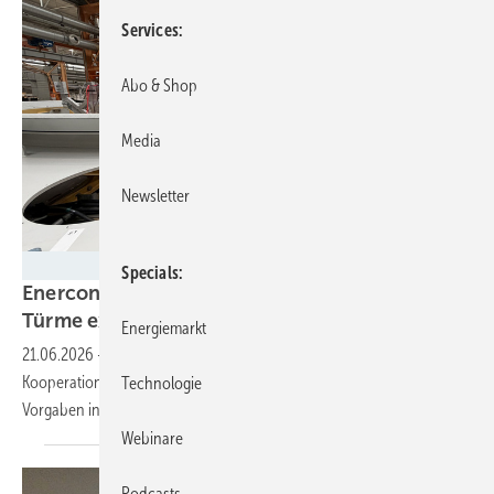
Services
Abo & Shop
Media
Newsletter
ENERCON
Specials
Enercon fertigt in Türkei jetzt Generatoren und
Türme extra – auch für Europas
Südosten
Energiemarkt
21.06.2026
-
Windturbinenbauer erweitert mit örtlichem
Kooperationspartner die Fertigungstiefe im Markt, um neuen
Technologie
Vorgaben in Türkei-Ausschreibungen zu
folgen.
Webinare
Podcasts