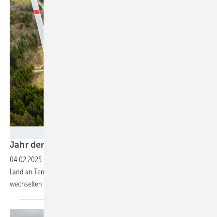
Foto: Uhl Windkraft
Jahr der großen
Windparks
04.02.2025
-
Infolge einiger Störungen verlor der deutsche Zubau an
Land an Tempo – schuf aber enorme Projekte. Die Turbinenbauer
wechselten die
Plätze.