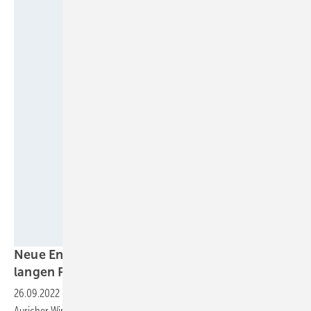
ENERCON
Neue Enercon-Windturbine mit 86 Meter
langen
Flügeln
26.09.2022
-
Erstmals vorgestellt wird das neue Flaggschiff des
Auricher Windanlagenherstellers bei der Hamburg Wind Energy vom