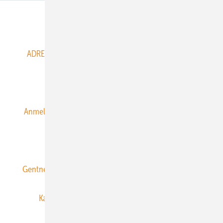
Abo- & Leserservice
ADRESSBUCH der WIND- und SOLARENERGIE
AGB
Alle Inhalte chronologisch
Anmelden
Anmeldung & Registrierung
Datenschutz
E-Paper
ERNEUERBARE ENERGIEN abonnieren
Gentner Energy Media
Gentner Verlag
Impressum
Karriere bei Gentner
Team
Mediaservice