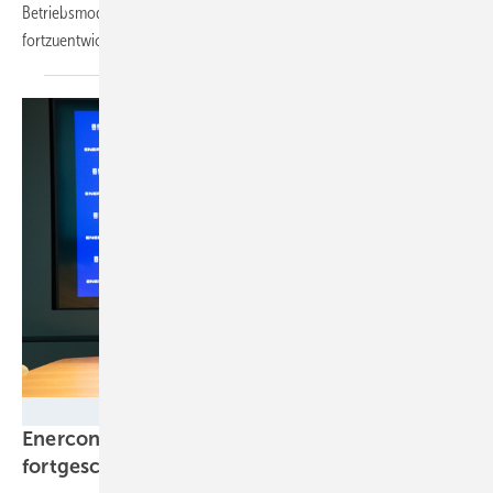
Betriebsmodi genauso wie konstruktive Brüche, um die Anlagen
fortzuentwickeln.
ENERCON
Enercon: Auslandsbestellungen und
fortgeschrittener Testanlagenaufbau der
E-175