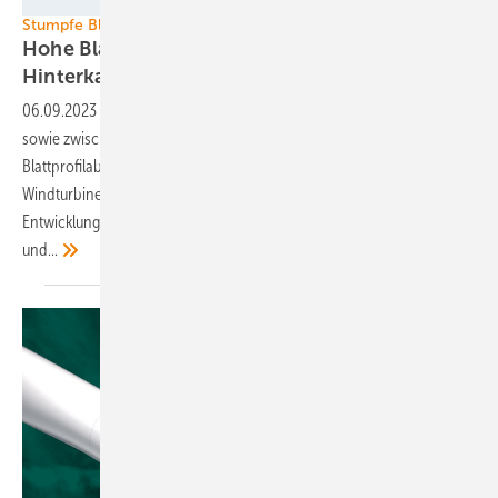
Foto: DLR
Stumpfe Blattprofile
Hohe Blattwölbungen und ­abgeschnittene
Hinterkanten
06.09.2023
-
An der flachen Blatthinterseite abgeschnittene Profile
sowie zwischen Außenwölbungen und nach innen gewölbten
Blattprofilabschnitten wechselnde Oberflächen könnten
Windturbinenflügel effizienter werden lassen. Das haben Forscher im
Entwicklungsprojekt Indiana Wind am Deutschen Zentrum für Luft-
und...