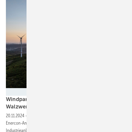
thyssenkrupp AG
Windpark Hohenlimburg versorgt ein
Walzwerk von Thyssenkrupp per
Direktleitung
20.11.2024
-
Bundesweit einmaliges Projekt: Seit Sommer decken vier
Enercon-Anlagen im Schnitt 40 Prozent des Strombedarfs der
Industrieanlage.