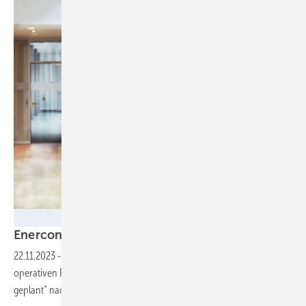
ENERCON
Enercon klärt Führungsnachfolge
22.11.2023
-
Bei Windturbinenbauer Enercon wechselt der Chef der
operativen Funktionen an die Spitze. Er löst Jürgen Zeschky „wie
geplant“ nach zwei Jahren
ab.