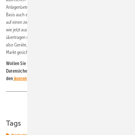
Anlagenbetreibern dafür, mit einem Nachrüstpaket ebenfalls auf LTE-
Basis auch eine Backup-Lösung zu schaffen: Eine Auswegmöglichkeit
auf einen zweiten Datenübertragungsweg, falls die Haupttechnologie
wie jetzt aus irgendeinem Grund ausfällt. Wer weiter über Satellit
übertragen muss, erhält ein neues Modem. Entsprechende Hardware,
also Geräte, hatte Enercon sich frühzeitig nach dem Vorfall auf dem
Markt gesichert.
Wollen Sie neue Erkenntnisse zur Windenergietechnik und
Datensicherheit im Blick behalten? Dann abonnieren Sie einfach
den
kostenlosen Newsletter von ERNEUERBARE ENERGIEN
!
Teilen
Link kopieren
Tags