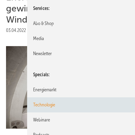
gewinnt Kontrolle über
Services
Windparks zurück
Abo & Shop
03.04.2022
|
Druckvorschau
Media
Newsletter
Specials
Energiemarkt
Technologie
Webinare
Deutsche Windtechnik
Podcasts