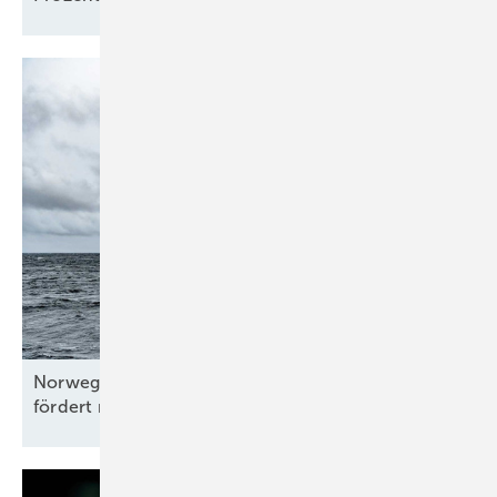
Norwegen vergibt Schwimmwindparkzonen und
fördert neue
Technologietests