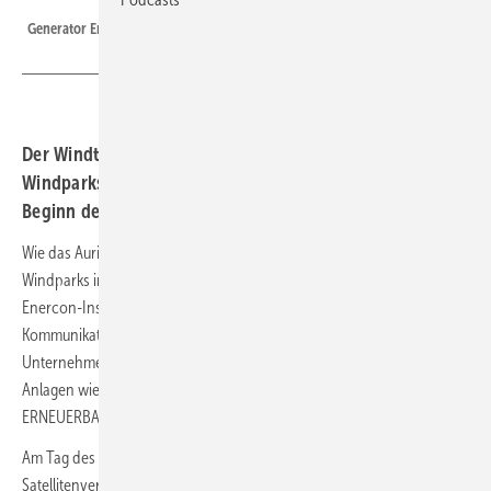
Generator Enerconanlage
Der Windturbinenbauer hat für mehr als 85 Prozent der
Windparks die Fernüberwachung neu aufgebaut, die zu
Beginn des Ukrainekriegs ausgefallen war.
Wie das Auricher Unternehmen am Freitag meldete, sind damit 1.101
Windparks in Zentraleuropa wieder unter Echtzeit-Kontrolle des
Enercon-Instandhaltungsservice. Zu 193 Windparks sei die
Kommunikation noch immer gestört oder unterbrochen, ließ das
Unternehmen wissen. „Bis Ostern soll auch der Großteil dieser
Anlagen wieder online sein“, sagte Enercon-Sprecher Felix Rehwald zu
ERNEUERBARE ENERGIEN.
Am Tag des Einmarsches russischer Truppen in die Ukraine war die
Satellitenverbindung vom Enercon-Instandhaltungsservice zu