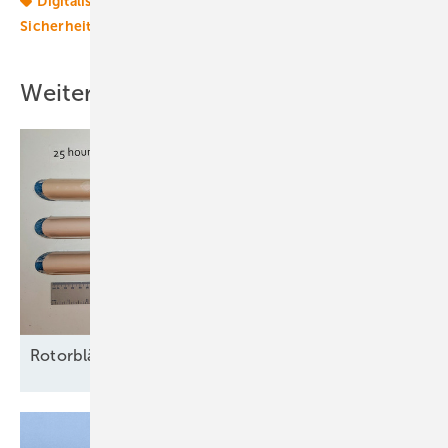
Digitalisierung
Enercon
Service + Wartung
Sicherheit
Windparks
Windtechnik
onshore-wind
Weitere Inhalte
Rotorblätter nachhaltig vor Erosion
schützen