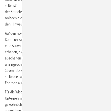
selbstständig über ausgefallene Anlagen informieren, oder beim Blick
der Betriebsführung auf Bildschirme und Anzeigen im Innern der
Anlagen die Probleme erkennen und dem Enercon-Wartungsdienst
den Hinweis geben.+#
Auf den normalen Stromerzeugungsbetrieb hatte der
Kommunikations-Ausfall dagegen gemäß den Enercon-Angaben nie
eine Auswirkung. Die Fernsteuerbarkeit durch die Netzbetreiber blieb
erhalten, die somit auch bei Netzproblemen die Anlagen weiterhin
abschalten konnten. „Die Netzbetreiber haben weiterhin
uneingeschränkt Zugriff auf die Anlagen, um deren Verhalten im
Stromnetz zu steuern – bspw. um die Einspeiseleistung zu drosseln,
sollte dies aus Gründen der Netzstabilität notwendig sein“, erklärte
Enercon auch am Freitag.
Für die Wiederherstellung der Verbindung bot das Auricher
Unternehmen den Kunden nun eine Verbindung über die
gewöhnliche LTE-Mobilfunkübertragung an, wo diese inzwischen
ausreichen vorhanden ist. Außerdem wirbt Enercon nun bei den