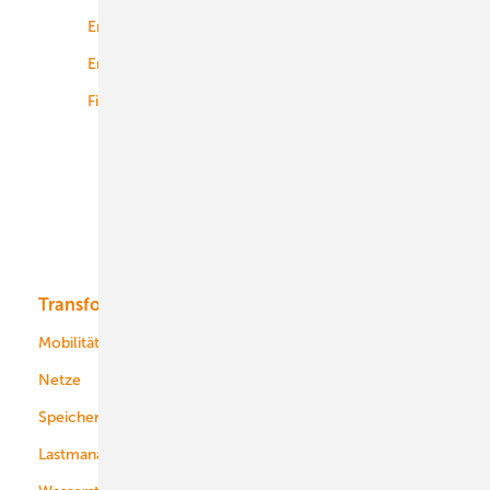
Energierecht
Planung
Energiemärkte weltweit
Logistik
Finanzierung
Betrieb
Onshore-Wind
Offshore-Wind
Solar
Bioenergie
Transformation
Energieversorger
Service
Mobilität
Kommunen
Netze
Stadtwerke
Speicher
Energiekonzerne
Lastmanagement