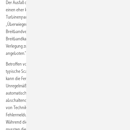
Der Ausfall der Satelliten-gestützten Datenübertragung betrifft nur
einen eher kleinen Teil der Enercon-Anlagen und vor allem ältere
Turbinenparks, wie Enercon-Sprecher Rehwald betont.
„Überwiegend werden unsere Windparks heute über
Breitbandverbindungen angeschlossen. Doch dort, wo keine
Breitbandkabelübertragung möglich oder ein Anschluss mitsamt einer
Verlegung zu teuer wäre, haben wir bisher die Satellitenverbindung
angeboten.“
Betroffen von dem Schaden bei Enercon war dabei insbesondere die
typische Scada-Datenübertragung. Mit diesem digitalen Datenstrom
kann die Fernüberwachung etwaige und gewöhnliche
Unregelmäßigkeiten in der Anlagentechnologie erkennen. Auch
automatisch aufgrund von Fehlermeldungen zur Sicherheit
abschaltende Windturbinen lassen sich über die Fernüberwachung
von Technikern überprüfen und bei keinen anhaltenden
Fehlermeldungen aus der Ferne auch wieder in Betrieb setzen.
Während die Datenübertragung allerdings unterbrochen war,
mussten die Windparkbetreiber den Enercon-Wartungsservice