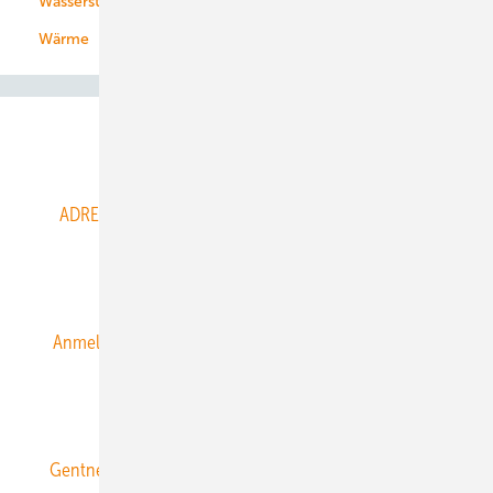
Wasserstoff
Wärme
Abo- & Leserservice
ADRESSBUCH der WIND- und SOLARENERGIE
AGB
Alle Inhalte chronologisch
Anmelden
Anmeldung & Registrierung
Datenschutz
E-Paper
ERNEUERBARE ENERGIEN abonnieren
Gentner Energy Media
Gentner Verlag
Impressum