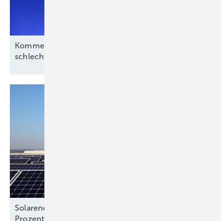
Kommentar: Aus für Revolution Wind nach
schlechtem Deal, aber kein
Ende
Solarenergie senkt Strompreise schon jetzt um 15
Prozent