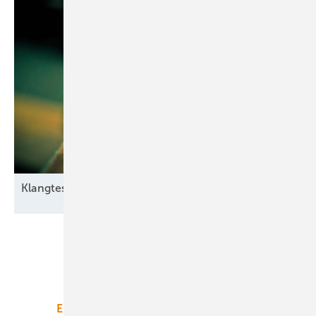
Klangtest im
Windpark
Unsere Themen
Energiemarkt
Technologie