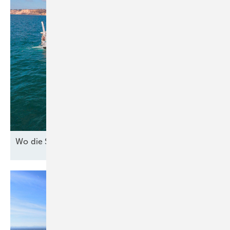
Wo die See den Strom
bringt