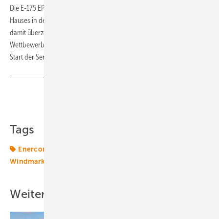
Die E-175 EP5 verkörpert somit die Entwicklungsphilosophie unseres
Hauses in der Gegenwart. Gleichzeitig bieten wir unseren Kunden
damit überzeugende Unterscheidungsmerkmale zu Produkten des
Wettbewerbs.“ Die Prototyp-Installation ist für 2023/24 geplant, der
Start der Serienfertigung für 2024 vorgesehen. (nw)
Teilen
Link kopieren
Tags
Enercon
Windenergie
Windkraftanlage
Windmarkt
Windtechnik
onshore-wind
Weitere Inhalte