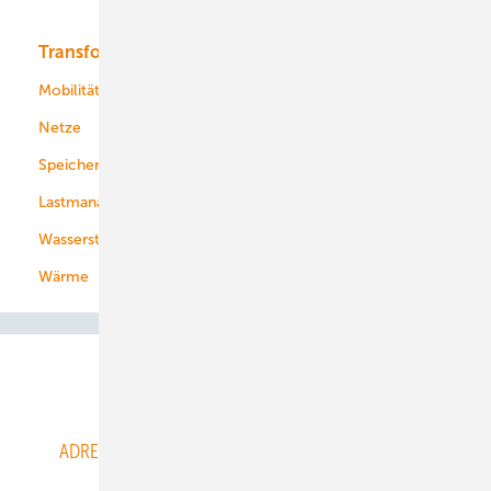
Transformation
Energieversorger
Service
Mobilität
Kommunen
Netze
Stadtwerke
Speicher
Energiekonzerne
Lastmanagement
Wasserstoff
Wärme
Abo- & Leserservice
ADRESSBUCH der WIND- und SOLARENERGIE
AGB