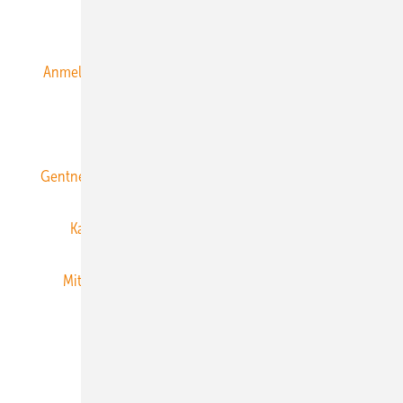
Alle Inhalte chronologisch
Anmelden
Anmeldung & Registrierung
Datenschutz
E-Paper
ERNEUERBARE ENERGIEN abonnieren
Gentner Energy Media
Gentner Verlag
Impressum
Karriere bei Gentner
Team
Mediaservice
Mitgliedschaften und Engagement
Newsletter
Privacy Manager
RSS-Feed
Veranstaltungen / Webinare