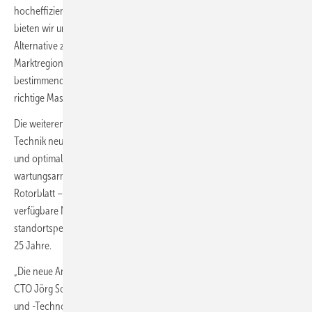
hocheffizientem, ertragsoptimiertem Permanentmagnet-Generator
bieten wir unseren Kunden eine weitere attraktive Option und
Alternative zum getriebebasierten Wettbewerb. In den meisten
Marktregionen weltweit sind die Stromgestehungskosten das
bestimmende Auswahlkriterium. Mit der E-175 EP5 bringen wir die
richtige Maschine zur richtigen Zeit.“
Die weiteren Eckdaten der E-175 EP5: E-Gondel mit integrierter E-
Technik neuester Generation für schnellere Installation am Standort
und optimale Integration in Energienetze weltweit, bewährtes
wartungsarmes Direct-Drive-Konzept, von Enercon entwickeltes
Rotorblatt – mit 86 Meter das bisher längste Enercon-Blatt –,
verfügbare Nabenhöhen bis zu 163 Meter, je nach Projekt sind auch
standortspezifische Turmvarianten möglich, Auslegungslebensdauer
25 Jahre.
„Die neue Anlagengeneration enthält sehr viel Enercon-DNA“, erläutert
CTO Jörg Scholle. „Wir knüpfen damit an Enercon-Kernkompetenzen
und -Technologien an, die weit in unsere Geschichte zurückreichen.