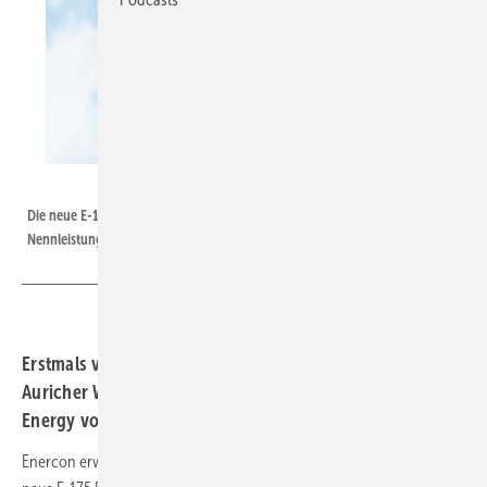
ENERCON
Die neue E-175 EP5 verfügt über 175 Meter Rotordurchmesser und 6 MW
Nennleistung.
Erstmals vorgestellt wird das neue Flaggschiff des
Auricher Windanlagenherstellers bei der Hamburg Wind
Energy vom 27. bis 30. September.
Enercon erweitert sein Produktportfolio um ein neues Topmodell. Die