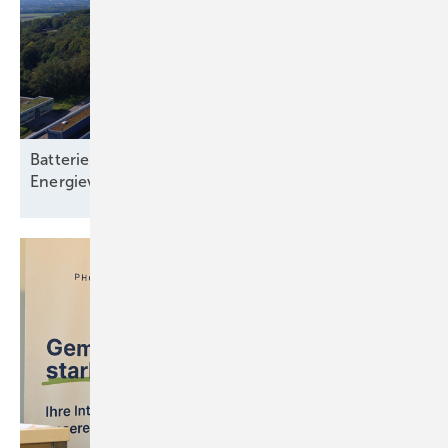
Batteriespeicher: Rückgrat einer klimaneutralen
Energieversorgung