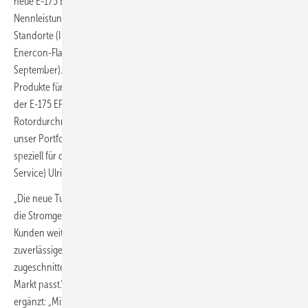
neue E-175 EP5 verfügt über 175 Meter Rotordurchmesser und 6 MW
Nennleistung. Ausgelegt ist die Turbine auf schwache bis mittlere
Standorte (IEC-Windklasse S). Erstmals vorgestellt wird das neue
Enercon-Flaggschiff bei der Hamburg Wind Energy (27. bis 30.
September). „Wir bieten unseren Kunden qualitativ hochwertige
Produkte für kleinere, mittlere und für größere Rotorsegmente an. Mit
der E-175 EP5 bringen wir einen der aktuell größten verfügbaren
Rotordurchmesser auf den europäischen Markt und ergänzen damit
unser Portfolio um eine höchst wettbewerbsfähige Windturbine
speziell für das Schwachwind-Segment“, sagt Enercon-CCO (Sales &
Service) Ulrich Schulze Südhoff.
„Die neue Turbine ist ein wichtiger Meilenstein unserer Bestrebungen,
die Stromgestehungskosten weiter zu senken. Wir hören unseren
Kunden weiterhin genau zu und entwickeln leistungsstarke,
zuverlässige Produkte, die optimal auf ihre Anforderungen
zugeschnitten sind. Unser Ziel ist ein Produktportfolio, das ideal zum
Markt passt.“ Enercon-CCO (Project Management) Frederic Maenhaut
ergänzt: „Mit der E-175 EP5 mit bewährtem Enercon-Direktantrieb und