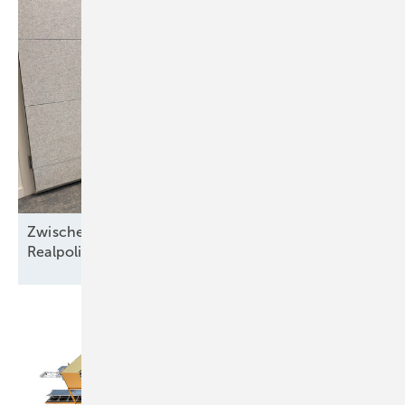
Zwischen Nordseewind und Berliner
Realpolitik