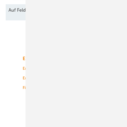
Auf Feld und
Brache
Unsere Themen
Energiemarkt
Technologie
Energierecht
Planung
Energiemärkte weltweit
Logistik
Finanzierung
Betrieb
Onshore-Wind
Offshore-Wind
Solar
Bioenergie