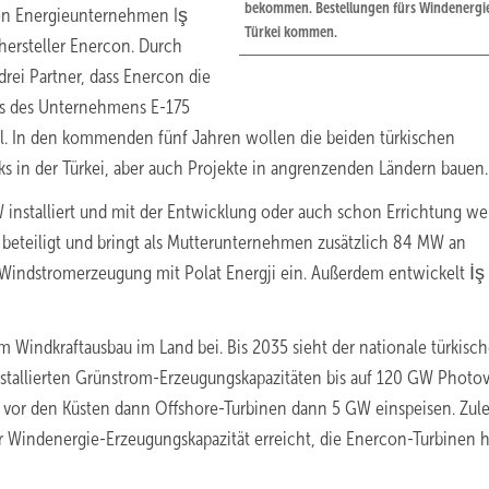
bekommen. Bestellungen fürs Windenergi
hen Energieunternehmen Iş
Türkei kommen.
hersteller Enercon. Durch
drei Partner, dass Enercon die
s des Unternehmens E-175
ll. In den kommenden fünf Jahren wollen die beiden türkischen
s in der Türkei, aber auch Projekte in angrenzenden Ländern bauen.
installiert und mit der Entwicklung oder auch schon Errichtung wei
i beteiligt und bringt als Mutterunternehmen zusätzlich 84 MW an
r Windstromerzeugung mit Polat Energji ein. Außerdem entwickelt İş 
 Windkraftausbau im Land bei. Bis 2035 sieht der nationale türkisc
stallierten Grünstrom-Erzeugungskapazitäten bis auf 120 GW Photov
n vor den Küsten dann Offshore-Turbinen dann 5 GW einspeisen. Zule
ter Windenergie-Erzeugungskapazität erreicht, die Enercon-Turbinen 