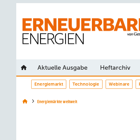
Springe
Springe
Springe
auf
auf
auf
Hauptinhalt
Hauptmenü
SiteSearch
Aktuelle Ausgabe
Heftarchiv
Energiemarkt
Technologie
Webinare
Energiemärkte weltweit