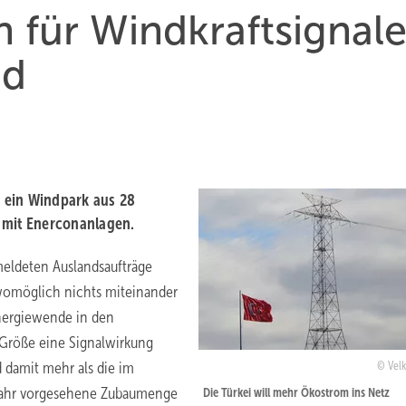
h für Windkraftsignal
nd
n ein Windpark aus 28
 mit Enerconanlagen.
meldeten Auslandsaufträge
 womöglich nichts miteinander
energiewende in den
r Größe eine Signalwirkung
 damit mehr als die im
Velk
 Jahr vorgesehene Zubaumenge
Die Türkei will mehr Ökostrom ins Netz