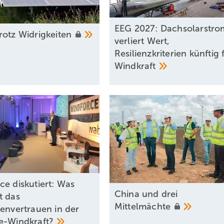
EEG 2027: Dachsolarstro
rotz
Widrigkeiten
verliert Wert,
Resilienzkriterien künftig 
Windkraft
ce diskutiert: Was
China und drei
t das
Mittelmächte
renvertrauen in der
e-Windkraft?