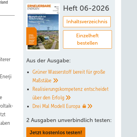
eland
Heft 06-2026
Inhaltsverzeichnis
Einzelheft
bestellen
terer
Aus der Ausgabe:
Grüner Wasserstoff bereit für große
Enerji
Maßstäbe
Realisierungskompetenz entscheidet
he
über den
Erfolg
oltaik-
Drei Mal Modell
Europa
tzt
2 Ausgaben unverbindlich testen:
haben
Jetzt kostenlos testen!