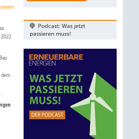
unserem
Podcast: Was jetzt
sa
passieren muss!
n 2022
 Bau
r dem
.
ungen