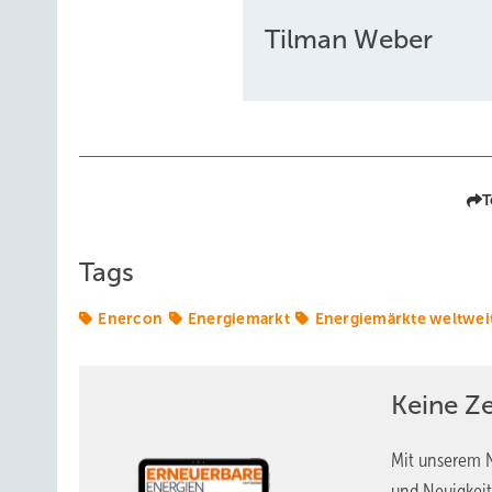
Tilman Weber
T
Tags
Enercon
Energiemarkt
Energiemärkte weltwei
Keine Z
Mit unserem N
und Neuigkeit