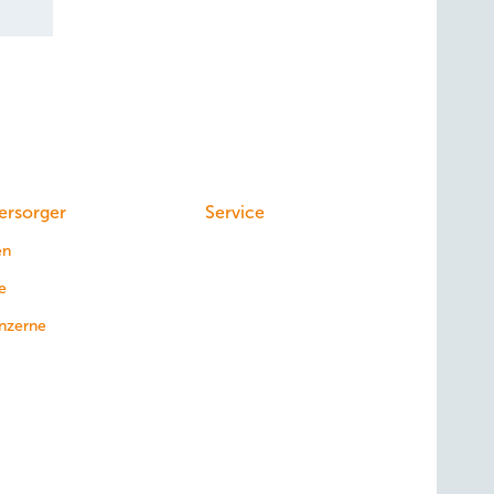
ersorger
Service
en
e
nzerne