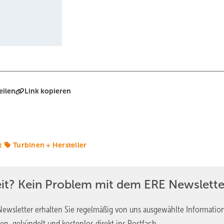
eilen
Link kopieren
t
Turbinen + Hersteller
eit? Kein Problem mit dem ERE Newslette
ewsletter erhalten Sie regelmäßig von uns ausgewählte Informatio
en, gebündelt und kostenlos direkt ins Postfach.