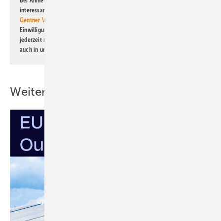
Bei Anmeldung zu diesem Newsletter bin ich damit einverstanden, über
interessante Verlags- und Online-Angebote
der Marken der Alfons W.
Gentner Verlag GmbH & Co. KG
informiert zu werden. Diese
Einwilligung kann ich jederzeit widerrufen und eine Abmeldung ist
jederzeit möglich. Informationen zum Umgang mit Daten finden Sie
auch in unserer
Datenschutzerklärung
.
Weitere Inhalte