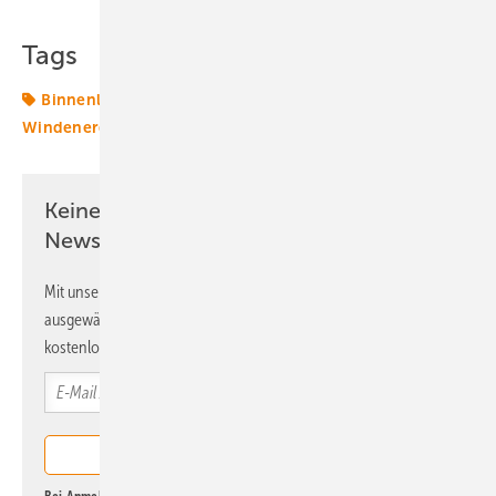
Tags
Binnenlandturbinen
Enercon
Turbinen
Windenergie
onshore-wind
Keine Zeit? Kein Problem mit dem ERE
Newsletter!
Mit unserem Newsletter erhalten Sie regelmäßig von uns
ausgewählte Informationen und Neuigkeiten, gebündelt und
kostenlos direkt ins Postfach.