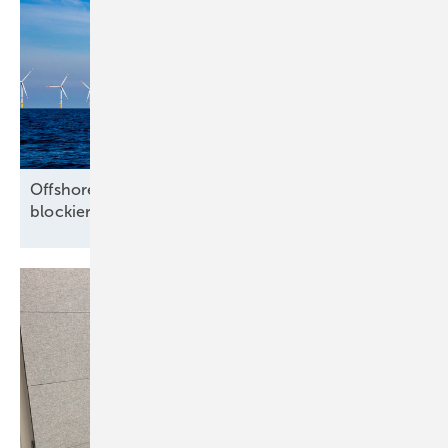
Offshore-Branche warnt vor Milliardenrisiko und
blockierten
Nordsee-Flächen