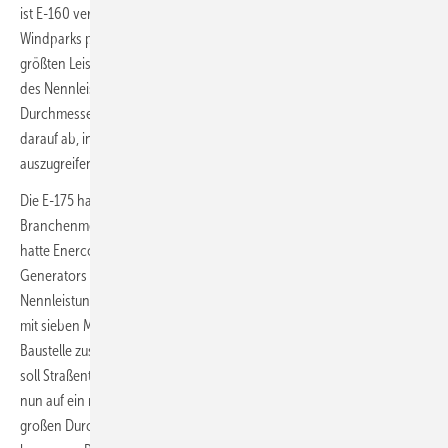
ist E-160 verglichen mit anderen auf den Baustellen und in jüngsten
Windparks präsenten neuen Großanlagenmodellen der aktuell
größten Leistungsklasse von sechs bis sieben MW am unteren Rand
des Nennleistungs- und Rotorgrößenbereichs. Mit größeren
Durchmessern und höheren Naben zielen Windturbinenentwickler
darauf ab, in möglichst hohe Luftschichten besonders weit
auszugreifen, weil dort der Wind stetiger weht.
Die E-175 hatte Enercon erstmals im Herbst 2022 vorgestellt. Bei der
Branchenmesse für den deutschen Windenergiemarkt, Husum Wind,
hatte Enercon im September 2023 auch ein neues Design des
Generators als Schlüssel für die fast eineinhalb MW größere
Nennleistung angekündigt. Die Enercon-Entwickler wollen für E-175
mit sieben MW einen geteilten Generator einführen, der sich auf der
Baustelle zusammensetzen lässt. Die Generatorteilung in zwei Hälften
soll Straßentransporte erleichtern. Dies ist notwendig, weil Enercon
nun auf ein neues dünneres Generatordesign mit einem besonders
großen Durchmesser von zehn Metern setzt. Um den Generator bei