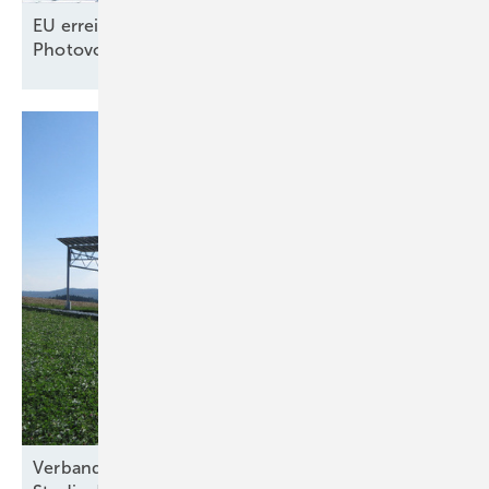
EU erreicht selbst gestecktes Ausbauziel für
Photovoltaik –
noch
Verband für nachhaltige Agri-PV kritisiert Kosten-