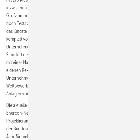
inzwischen schon errichtet, teilte Enercon mit. Im
Großkomponentenversuchsfeld des Unternehmens finden derzeit
noch Tests an Rotornabe, Rotorblatt und E-Gondel statt, wie Enercon
das jüngste containerförmige Maschinenhausmodell mit der darin
komplett vorinstallierten Elektrotechnik nennt. Danach will das
Unternehmen die Großkomponenten zum nordrhein-westfälischen
Standort des Prototyps Borchen-Etteln anliefern. Die Pilotanlage wird
mit einer Nabenhöhe von 175 Meter zu einem neuen Enercon-
eigenen Rekord führen. Auch branchenweit erreicht das
Unternehmen damit vorerst einen Spitzenwert, wobei insbesondere
Wettbewerbsunternehmen Vestas den Bau höher ausgreifender
Anlagen vorbereitet, bei bis zu 199 Meter Nabenhöhe.
Die aktuelle Enercon-Großturbine E-160 mit der bisher höchsten
Enercon-Nennleistung von 5,56 MW erzielt bereits zunehmend häufig
Projektierungsgenehmigungen. Das offizielle Markstammdatenregister
der Bundesnetzagentur listet Genehmigungen aus dem vergangenen
Jahr für mehr als 100 Turbinenerrichtungen der E-160 auf. Allerdings