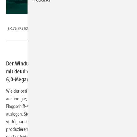
ENERCON
E-175 EP5 E2
Der Windturbinenbauer hat enthüllt, die künftige E-175
mit deutlich mehr Nennleistung zu bauen. Prototyp zur
6,0-Megawatt-Basisversion entsteht.
Wie der ostfriesische Hersteller von Windenergieanlagen am Montag
ankündigte, will Enercon die vor eineinhalb Jahren vorgestellte neue
Flaggschiff-Anlage E-175 auf 7,0 Megawatt (MW) Nennleistung
auslegen. Sie soll ab 2026 für Windparks projektierende Unternehmen
verfügbar sein. Eine 6,0-MW-Basisversion will Enercon schon vorher
produzieren. Die Prototyperrichtung dieser ersten Enercon-Anlage
mit 175 Meter Rotordurchmesser hat begonnen. Der Turm sei