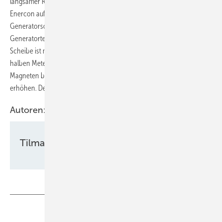
langsamer Rotordrehzahl schon auf hohe Leistung zu bringen, setzt
Enercon auf einen Außenläufer. Während die innere
Generatorscheibe steht, dreht sich um sie der bewegliche rotierende
Generatorteil mit den Magneten. Der Durchmesser der inneren
Scheibe ist mit 9,5 Metern besonders groß, damit der nur noch einen
halben Meter dicke Außenring in seinem Umfang viel Platz für viele
Magneten bietet, die somit das Drehmoment und die Stromerzeugung
erhöhen. Der gesamte Generator wird 124 Tonnen wiegen.
Autoren:
Tilman Weber
Teilen
Link kopieren