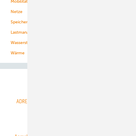
Mobilität
Kommunen
Netze
Stadtwerke
Speicher
Energiekonzerne
Lastmanagement
Wasserstoff
Wärme
Abo- & Leserservice
ADRESSBUCH der WIND- und SOLARENERGIE
AGB
Alle Inhalte chronologisch
Anmelden