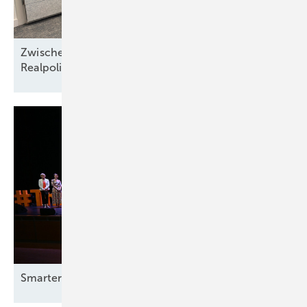
Zwischen Nordseewind und Berliner
Realpolitik
Smarter E Awards – die Gewinner stehen
fest