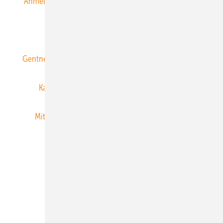
Anmeldung & Registrierung
Datenschutz
E-Paper
ERNEUERBARE ENERGIEN abonnieren
Gentner Energy Media
Gentner Verlag
Impressum
Karriere bei Gentner
Team
Mediaservice
Mitgliedschaften und Engagement
Newsletter
Privacy Manager
RSS-Feed
Veranstaltungen / Webinare
© 2026 ERNEUERBARE ENERGIEN