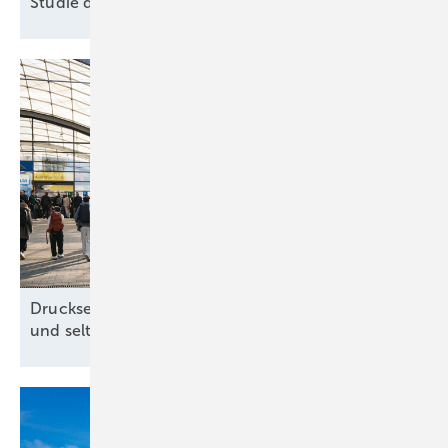
Studie des
Thünen-Instituts
Drucksensorik in Rotorblatt-Unterlegscheiben
und seltene Erden vom
Amazonas