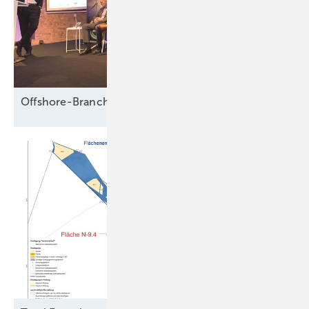
Offshore-Branche fürchtet Fadenriss und plädiert für 