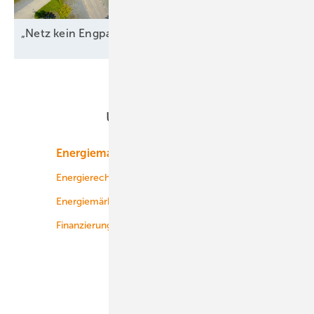
„Netz kein Engpass
mehr“
Unsere Themen
Energiemarkt
Technologie
Energierecht
Planung
Energiemärkte weltweit
Logistik
Finanzierung
Betrieb
Onshore-Wind
Offshore-Wind
Solar