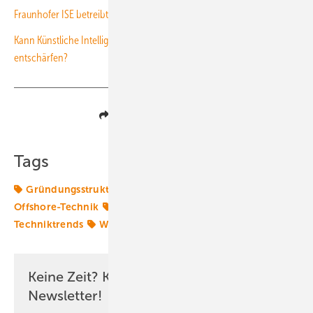
Fraunhofer ISE betreibt neues Solartestfeld
Kann Künstliche Intelligenz den Konflikt Windkraft – Naturschutz
entschärfen?
Teilen
Link kopieren
Tags
Gründungsstruktur
IWES
Offshore-Markt
Offshore-Technik
Rotorblatt
Rotorblätter
Techniktrends
Windtechnik
offshore-wind
Keine Zeit? Kein Problem mit dem ERE
Newsletter!