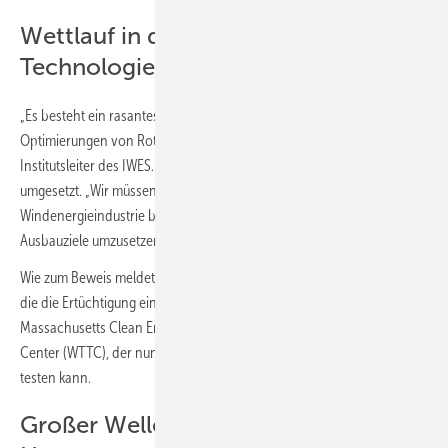
Wettlauf in der
Technologieentwicklung
„Es besteht ein rasantes Tempo in der Technologieentwicklung und
Optimierungen von Rotorblättern“, sagte Andreas Reuter,
Institutsleiter des IWES. Diese würden allerdings anderswo schneller
umgesetzt. „Wir müssen jetzt sicherstellen, dass die
Windenergieindustrie bestmöglich aufgestellt ist, um die Offshore-
Ausbauziele umzusetzen“, so Reuter.
Wie zum Beweis meldete R&D Research in der vergangenen Woche
die die Ertüchtigung eines Rotorblattprüfstandes für das
Massachusetts Clean Energy Center’s Wind Technology Testing
Center (WTTC), der nun ebenfalls Rotorblätter bis 130 Meter Länge
testen kann.
Großer Wellenströmungskanal in