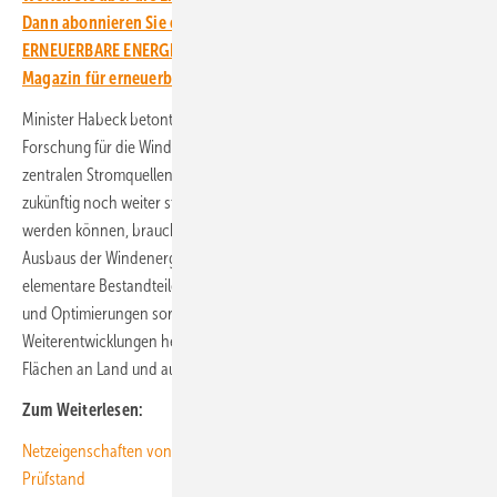
Dann abonnieren Sie einfach den kostenlosen Newsletter von
ERNEUERBARE ENERGIEN – dem größten verbandsunabhängigen
Magazin für erneuerbare Energien in Deutschland!
Minister Habeck betonte bei beiden Standorten die Wichtigkeit der
Forschung für die Windindustrie. „Die Windenergie ist eine der
zentralen Stromquellen in Deutschland“, betonte Habeck. Damit die
zukünftig noch weiter steigenden Bedarfe an grünem Strom gedeckt
werden können, brauche es einen effizienten und kostenoptimalen
Ausbaus der Windenergienutzung. „Forschung und Entwicklung sind
elementare Bestandteile des Weges, der vor uns liegt: Innovationen
und Optimierungen sorgen für weitere Kostensenkungen, und
Weiterentwicklungen helfen dabei, die zur Verfügung stehenden
Flächen an Land und auf See so effizient wie möglich zu nutzen.“ (kw)
Zum Weiterlesen:
Netzeigenschaften von WEA: Schnellere Prüfung mit neuartigem
Prüfstand