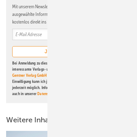
Mit unserem Newsletter erhalten Sie regelmäßig von uns
ausgewählte Informationen und Neuigkeiten, gebündelt und
kostenlos direkt ins Postfach.
Bei Anmeldung zu diesem Newsletter bin ich damit einverstanden, über
interessante Verlags- und Online-Angebote
der Marken der Alfons W.
Gentner Verlag GmbH & Co. KG
informiert zu werden. Diese
Einwilligung kann ich jederzeit widerrufen und eine Abmeldung ist
jederzeit möglich. Informationen zum Umgang mit Daten finden Sie
auch in unserer
Datenschutzerklärung
.
Weitere Inhalte