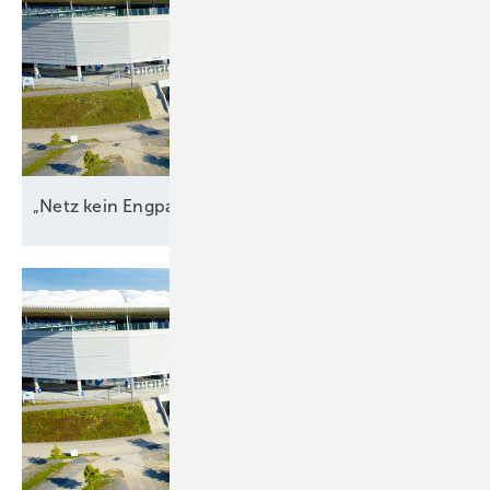
„Netz kein Engpass
mehr“