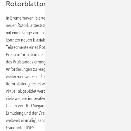
Rotorblattprüfstand 115m+
In Bremerhaven feierte das Fraunhofer IWES die Inbetriebnahme des
neuen Rotorblattteststandes 115m+. Dort können künftig Rotorblätter
mit einer Länge von mehr als 120 Metern getestet werden. Hersteller
könnten neben biaxialen Ganzblatttests auch nur einzelne
Teilsegmente eines Rotorblattes prüfen, heißt es in einer
Presseinformation des IWES. Der modulare und umrüstbare Aufbau
des Prüfstandes ermögliche den Wissenschaftler:innen, flexibel auf
Anforderungen zu reagieren und intelligente Testmethoden
weiterzuentwickeln. Zudem kann das gesamte Materialverhalten der
Rotorblätter getestet werden. Der gesamte Prüfstand kann auch
virtuell abgebildet werden und schafft somit Testmöglichkeiten für
viele weitere innovative digitale Prüfmethoden. „Die Kombination der
Lasten von 160 Meganewton Meter (MN m) statisch, 70 MN m
Ermüdung und der Dreh- und Kippfunktion macht diese Anlage
weltweit einmalig“, sagt Steffen Czichon, Abteilungsleiter Rotorblätter,
Fraunhofer IWES.