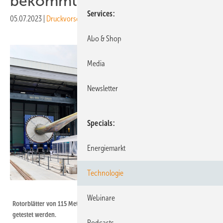
bekommt neue Teststände
Services
05.07.2023
|
Druckvorschau
Abo & Shop
Media
Newsletter
Specials
Energiemarkt
Technologie
Hauke Müller
Webinare
Rotorblätter von 115 Metern Länge und mehr können in Bremerhaven
getestet werden.
Podcasts