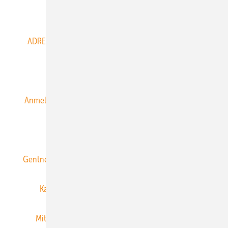
Abo- & Leserservice
ADRESSBUCH der WIND- und SOLARENERGIE
AGB
Alle Inhalte chronologisch
Anmelden
Anmeldung & Registrierung
Datenschutz
E-Paper
ERNEUERBARE ENERGIEN abonnieren
Gentner Energy Media
Gentner Verlag
Impressum
Karriere bei Gentner
Team
Mediaservice
Mitgliedschaften und Engagement
Newsletter