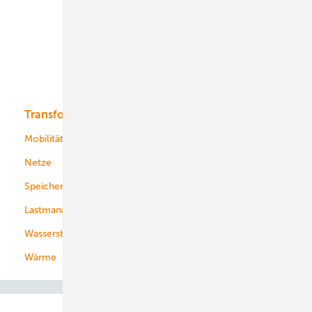
Onshore-Wind
Offshore-Wind
Solar
Bioenergie
Transformation
Energieversorger
Service
Mobilität
Kommunen
Netze
Stadtwerke
Speicher
Energiekonzerne
Lastmanagement
Wasserstoff
Wärme