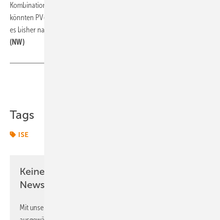
Kombination der Messergebnisse und Computersimulationen
könnten PV-Module so deutlich schneller charakterisiert werden, als
es bisher nach einem Jahr Freiland-Messung der Fall war, heißt es.
(NW)
Teilen
Link kopieren
Tags
ISE
Keine Zeit? Kein Problem mit dem ERE
Newsletter!
Mit unserem Newsletter erhalten Sie regelmäßig von uns
ausgewählte Informationen und Neuigkeiten, gebündelt und