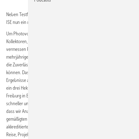
Neben Testfeldern auf Gran Canaria und in Israel hat das Fraunhofer
ISE nun ein neues Freiland-Testfeld.
Um Photovoltaikmodule, integrierte PV-Systeme, solarthermische
Kollektoren, Wechselrichter und weitere Solartechnologien zu prüfen,
vermessen Forschende diese meist im Labor. Zusätzlich finden
mehrjährige Langzeittests unter realen Wetterbedingungen statt, um
die Zuverlässigkeit und Degradation der PV-Module bewerten zu
können. Das Fraunhofer-Institut für Solare Energiesysteme ISE will nun
Ergebnisse aus beiden Testansätzen kombinieren. Dafür ging im Mai
ein drei Hektar großes Solartestfeld am Rande von Merdingen bei
Freiburg in Betrieb. Die Kombination soll helfen, die PV-Module
schneller und exakter zu bewerten. „Für PV-Module bedeutet das,
dass wir Analyseergebnisse aus maritimen, aridem und unserem
gemäßigten mitteleuropäischen Klima mit Messungen aus unseren
akkreditierten Indoor-Test-Labs abgleichen können“, sagte Christian
Reise, Projektleiter des neuen Testfelds in Merdingen. Durch die