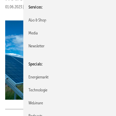
01.06.2023
|
Veröffentlicht in
Ausgabe 04-2023
|
Druckvorschau
Services
Abo & Shop
Media
Newsletter
Specials
Energiemarkt
Technologie
Webinare
Foto: Fraunhofer ISE
Podcasts