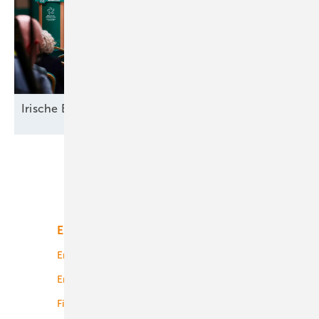
Irische
Elektrifizierung
Unsere Themen
Energiemarkt
Technologie
Energierecht
Planung
Energiemärkte weltweit
Logistik
Finanzierung
Betrieb