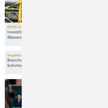
BDEW-Studie
Investitionshemmnisse blockieren
­Wasserstoffhochlauf
Negative Strompreise zu Pfingsten
Branchenverband BNE fordert sieben
Sofortmaßnahmen