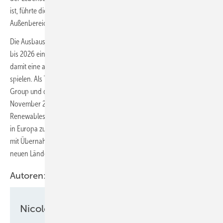
ist, führte die MET Group Verbesserungen im Innen- und
Außenbereich der örtlichen Kindergärten und Schulen durch.
Die Ausbaustrategie von MET für erneuerbare Energien zielt darauf ab,
bis 2026 ein Portfolio von 2 GW installierter Leistung zu erreichen und
damit eine aktive Rolle bei der europäischen Energiewende zu
spielen. Als Teil dieser übergreifenden Strategie gründeten die MET
Group und die in Singapur ansässige Keppel Infrastructure im
November 2022 ein gemeinsames Unternehmen, Keppel MET
Renewables, um Möglichkeiten im Bereich der erneuerbaren Energien
in Europa zu verfolgen. Im vergangenen Jahr konnte die MET Group
mit Übernahmen in Spanien, Italien, Polen und Rumänien in vier
neuen Ländern in den Markt für erneuerbare Energien einsteigen.
Autoren:
Nicole Weinhold