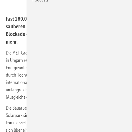
Fast 180.000 Solarzellen auf 170 Hektar sorgen für
sauberen Strom am rechten Ufer der Donau. Eine
Blockade der Solareinspeisung aus 2022 ist kein Thema
mehr.
Die MET Group hat zwei Solarparks mit zusammen 96 Megawatt (MW)
in Ungarn realisiert. MET ist ein integriertes europäisches
Energieunternehmen mit Hauptsitz in der Schweiz, das in 13 Ländern
durch Tochtergesellschaften, 27 nationalen Gasmärkten und 22
internationalen Handelsplätzen vertreten ist. MET verfügt über
umfangreiche Erfahrung im Betrieb von erneuerbaren und flexiblen
(Ausgleichs-)Energieanlagen.
Die Bauarbeiten für den MET Gerjen Solarpark und den MET Söjtör
Solarpark sind abgeschlossen und die Solarkraftwerke haben den
kommerziellen Betrieb aufgenommen. Die Investitionen erstrecken
sich über eine Fläche von insgesamt 170 Hektar in den beiden