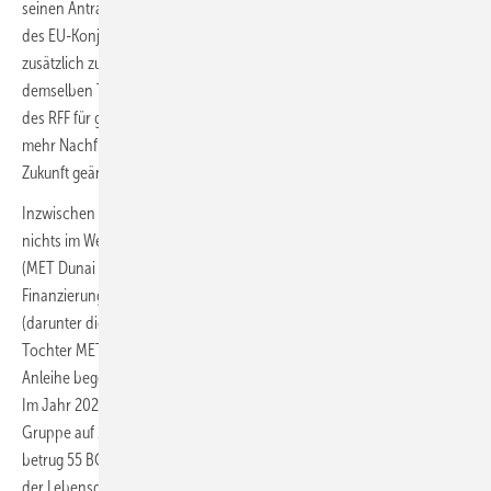
seinen Antrag auf Zugang zu den 9,6 Milliarden Euro, die im Rahmen
des EU-Konjunkturprogramms COVID-19 (RRF) bereitgestellt werden,
zusätzlich zu den 7,2 Milliarden Euro an Zuschüssen, die aus
demselben Topf erwartet werden. Laut Gulyás würde das Darlehen
des RFF für grüne Energie verwendet werden, aber im Moment gibt es
mehr Nachfrage, als das Netz aufnehmen kann, sodass die Regeln in
Zukunft geändert werden müssen.
Inzwischen hat man sich hier verständigt. Dem MET Projekt steht
nichts im Wege. Zur Refinanzierung zweier bestehender Solarparks
(MET Dunai Solar Park und MET Kabai Solar Park) sowie zur
Finanzierung des Erwerbs und des Baus von drei neuen Solarparks
(darunter die Anlagen in Gerjen und Söjtör) hat die MET Group-
Tochter MET Hungary Solar Park Kft. im Jahr 2021 erfolgreich eine
Anleihe begeben, die anschließend ebenfalls ein grünes Rating erhielt.
Im Jahr 2021 beliefen sich die konsolidierten Umsatzerlöse der MET-
Gruppe auf 18,1 Mrd. EUR, das Volumen des gehandelten Erdgases
betrug 55 BCM, der gehandelte Strom 50+ TWh. Da die Verbesserung
der Lebensqualität vor Ort ebenfalls ein wichtiger Teil der Umsetzung