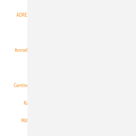
ADRESSBUCH der WIND- und SOLARENERGIE
AGB
Alle Inhalte chronologisch
Anmelden
Anmeldung & Registrierung
Datenschutz
E-Paper
ERNEUERBARE ENERGIEN abonnieren
Gentner Energy Media
Gentner Verlag
Impressum
Karriere bei Gentner
Team
Mediaservice
Mitgliedschaften und Engagement
Newsletter