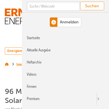
Springe
Springe
Springe
Search
auf
auf
auf
Hauptinhalt
Hauptmenü
SiteSearch
MENÜ
Startseite
Aktuelle Ausgabe
Energiemarkt
Technologie
Webinare
Podcasts
Heftarchiv
Solar
Videos
Firmen
96 Megawatt neue
Solarleistung für Ungarn
Premium