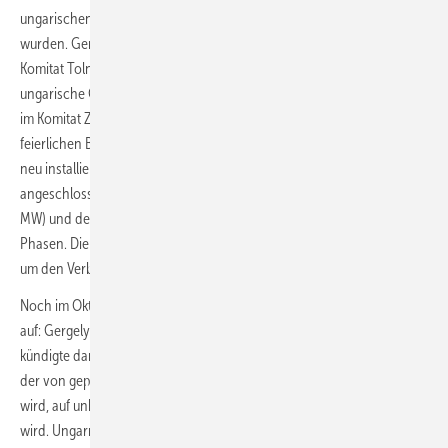
ungarischen Gemeinden, wo fast 180.000 Solarzellen installiert
wurden. Gerjen ist eine ungarische Gemeinde im Kreis Paks im
Komitat Tolna. Sie liegt am rechten Ufer der Donau. Söjtör ist eine
ungarische Gemeinde mit gut 1.500 Einwohnern im Kreis Zalaegerszeg
im Komitat Zala. Die Fertigstellung der Projekte wurde mit einer
feierlichen Banddurchtrennung gefeiert. Die Solarparks werden über
neu installierte Hochspannungsschaltanlagen an das Stromnetz
angeschlossen. Die Inbetriebnahme des MET Gerjen Solarparks (51
MW) und des MET Söjtör Solarparks (45 MW) erfolgte in mehreren
Phasen. Die beiden Anlagen werden genügend Ökostrom erzeugen,
um den Verbrauch von rund 50 Tausend Haushalten zu decken.
Noch im Oktober 2022 schreckte Ungarn die Solarbranche
auf: Gergely Gulyás, der Minister im Dienste des Premierministers,
kündigte damals bei der Regierungsbesprechung an, dass der Strom,
der von geplanten, aber noch nicht lizenzierten Solaranlagen erzeugt
wird, auf unbestimmte Zeit nicht vom Stromnetz akzeptiert
wird. Ungarn verhandelt mit der Europäischen Kommission über