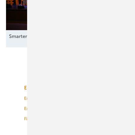
Smarter E Awards – die Gewinner stehen
fest
Unsere Themen
Energiemarkt
Technologie
Energierecht
Planung
Energiemärkte weltweit
Logistik
Finanzierung
Betrieb
Onshore-Wind