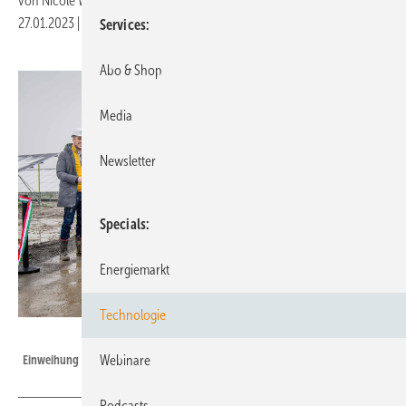
von
Nicole Weinhold
27.01.2023
|
Druckvorschau
Services
Abo & Shop
Media
Newsletter
Specials
Energiemarkt
Technologie
MET Group
Einweihung der Solaranlagen durch die MET Group bei kaltem Wetter.
Webinare
Podcasts