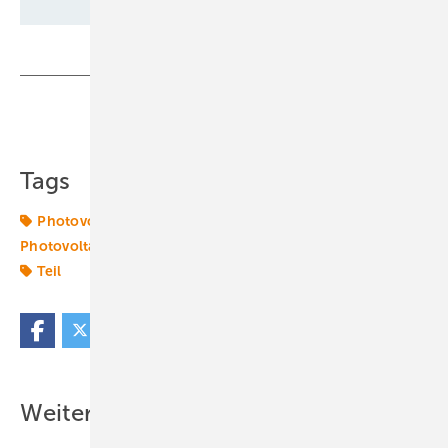
Teilen
Link kopieren
Tags
Photovoltaik
Photovoltaikanlage
Photovoltaikmarkt
Solar
Solarparks
Solartechnik
Teil
Weitere Inhalte