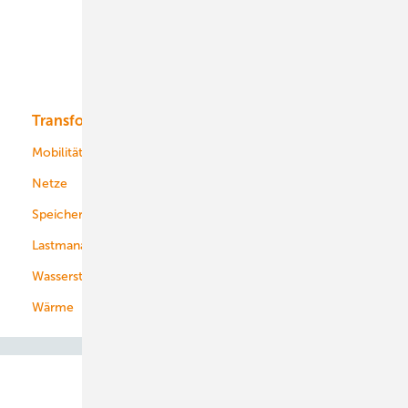
Offshore-Wind
Solar
Bioenergie
Transformation
Energieversorger
Service
Mobilität
Kommunen
Netze
Stadtwerke
Speicher
Energiekonzerne
Lastmanagement
Wasserstoff
Wärme
Abo- & Leserservice