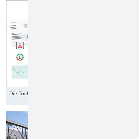
Di e Tücken des § 6
EEG