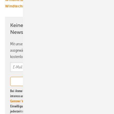
Windtechnik
smart grids
Keine Zeit? Kein Problem mit dem ERE
Newsletter!
Mit unserem Newsletter erhalten Sie regelmäßig von uns
ausgewählte Informationen und Neuigkeiten, gebündelt und
kostenlos direkt ins Postfach.
Bei Anmeldung zu diesem Newsletter bin ich damit einverstanden, über
interessante Verlags- und Online-Angebote
der Marken der Alfons W.
Gentner Verlag GmbH & Co. KG
informiert zu werden. Diese
Einwilligung kann ich jederzeit widerrufen und eine Abmeldung ist
jederzeit möglich. Informationen zum Umgang mit Daten finden Sie