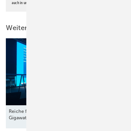
auch in unserer
Datenschutzerklärung
.
Weitere Inhalte
Reiche für „kosteneffiziente“ Energiewende und 12
Gigawatt Gaskraft-Ausschreibung
sofort