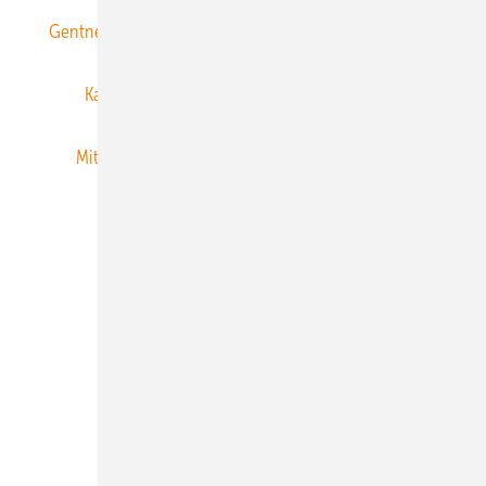
Gentner Energy Media
Gentner Verlag
Impressum
Karriere bei Gentner
Team
Mediaservice
Mitgliedschaften und Engagement
Newsletter
Privacy Manager
RSS-Feed
Veranstaltungen / Webinare
© 2026 ERNEUERBARE ENERGIEN