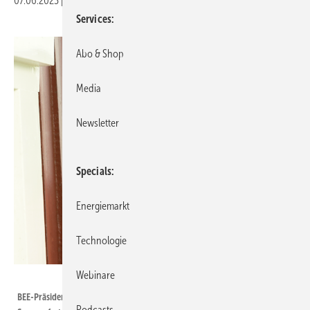
07.06.2023
|
Druckvorschau
Services
Abo & Shop
Media
Newsletter
Specials
Energiemarkt
Technologie
Webinare
BEE
BEE-Präsidentin Simone Peter begrüßt das Publikum am 5. Juli beim BEE-
Podcasts