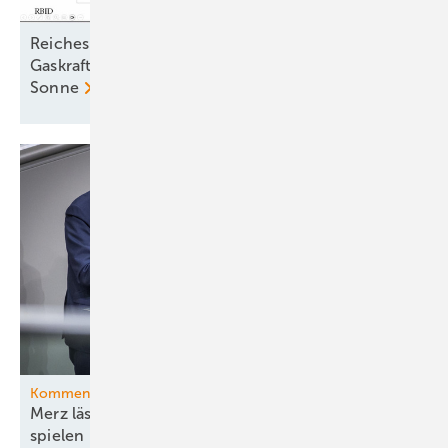
Reiches Märchen vom teuren Ökostrom entlarvt:
Gaskraftwerke kosten dreimal so viel wie Wind und
Sonne
Kommentar
Merz lässt die Ministerin ihr böses Bühnenstück
spielen – und pokert mit
Energiewende