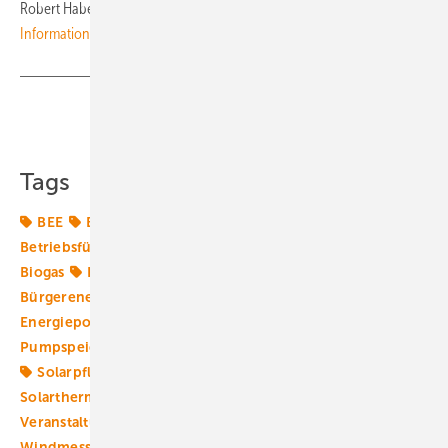
Robert Habeck, in herausfordernden Zeiten.
Weitere
Informationen hier.
(nw)
Teilen
Link kopieren
Tags
BEE
BHKW
BWE
Bestandsanlage
Betriebsführung
Binnenlandturbinen
Bioenergie
Biogas
Brennstoffzelle
Bundespolitik
Bürgerenergie
Bürgerenergiegenossenschaft
EEG
Energiepolitik
PPA
Prosumer
Pumpspeicherkraftwerk
Solarenergie
Solarmodule
Solarpflicht
Solarpolitik
Solartechnik
Solarthermie
Solarzellen
Speicher
Termine &
Veranstaltungen
Windkraft
Windmarkt
Windmessung
Windpolitik
Windrecht