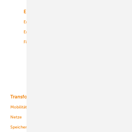
Energiemarkt
Technologie
Energierecht
Planung
Energiemärkte weltweit
Logistik
Finanzierung
Betrieb
Onshore-Wind
Offshore-Wind
Solar
Bioenergie
Transformation
Energieversorger
Service
Mobilität
Kommunen
Netze
Stadtwerke
Speicher
Energiekonzerne