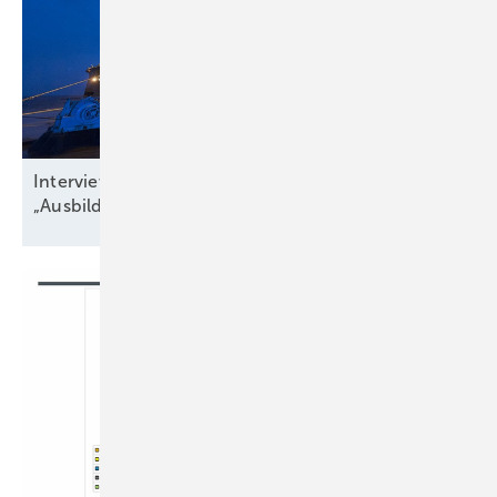
Interview zu Jobs in der Windbranche:
„Ausbildungsquote niedriger als
Krankenstand“