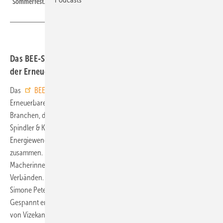
Sommerfest.
Das BEE-Sommerfest am 5. Juli 2023 ist das Get-Together
der Erneuerbaren-Branche.
Das
BEE-Sommerfest
am 5. Juli 2023 ist das Get-Together der
Erneuerbaren-Branche, bei dem sich die Akteure aller Erneuerbaren-
Branchen, der modernen Energiewirtschaft und ihrer Partner im
Spindler & Klatt in Berlin treffen. Rund 2.000 Akteure der
Energiewende kommen an diesem besonderen Tag in Berlin
zusammen. Hier trifft sich das Who is Who der Erneuerbaren, die
Macherinnen und Macher und innovativen Pioniere aus Politik und
Verbänden.
Simone Peter, Präsidentin des BEE, wird das Sommerfest eröffnen.
Gespannt erwartet wird das richtungsweisende politische Grußwort
von Vizekanzler und Bundesminister für Wirtschaft und Klimaschutz,