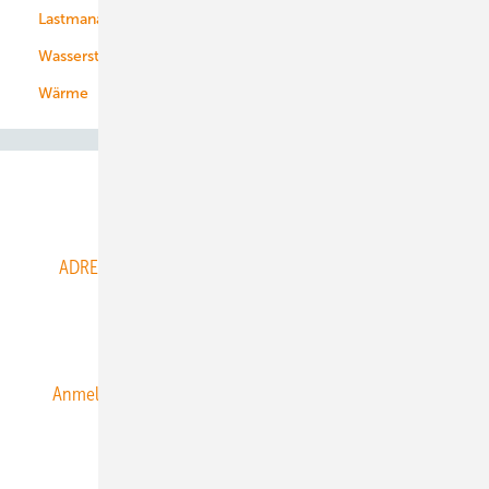
Lastmanagement
Wasserstoff
Wärme
Abo- & Leserservice
ADRESSBUCH der WIND- und SOLARENERGIE
AGB
Alle Inhalte chronologisch
Anmelden
Anmeldung & Registrierung
Datenschutz
E-Paper
ERNEUERBARE ENERGIEN abonnieren