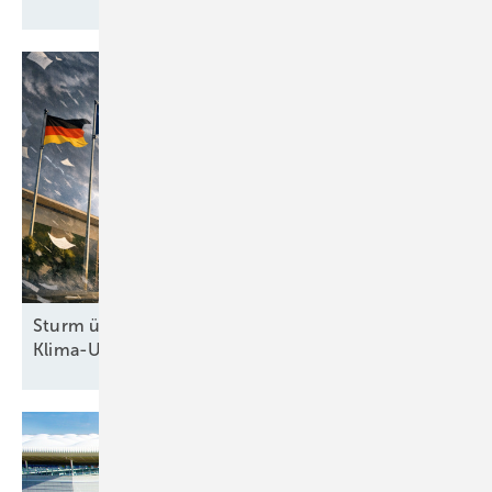
Sturm überm Kanzleramt: Höchstrichterliches
Klima-Urteil zwingt Regierung zum
Handeln