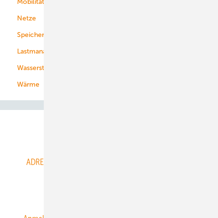
Mobilität
Kommunen
Netze
Stadtwerke
Speicher
Energiekonzerne
Lastmanagement
Wasserstoff
Wärme
Abo- & Leserservice
ADRESSBUCH der WIND- und SOLARENERGIE
AGB
Alle Inhalte chronologisch
Anmelden