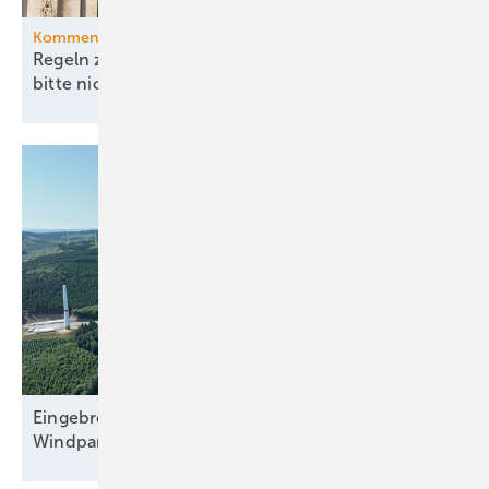
Kommentar
Regeln zu China und Versorgungssicherheit –
bitte nicht ohne
EEG!
Eingebremster Boom: Weiterhin nur zweitbester
Windparkzubau in Halbjahr
Eins