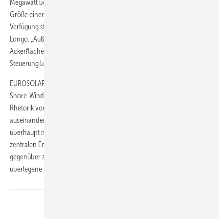
Megawatt begrenzt werden. „Das entspricht einer Fläche von der
Größe einer Deponie. Das sind Flächen, die den Gemeinden zur
Verfügung stehen, um Solarprojekte zu verwirklichen“, erklärt Fabio
Longo. „Außerdem kann man damit Wertschöpfungsmöglichkeiten auf
Ackerflächen im ländlichen Raum fördern. Und durch die kommunale
Steuerung besteht die Möglichkeit, die Bürger zu beteiligen.“
EUROSOLAR erteilt den Plänen der Bundesregierung, große Off-
Shore-Windparks stärker zu fördern, eine klare Absage. „Hier fallen die
Rhetorik von Norbert Röttgen und das, was er tatsächlich plant, weit
auseinander“, kritisiert Longo. „Die Off-Shore-Windparks sind
überhaupt nicht kommunal eingebunden. Sie folgen dem Konzept der
zentralen Energieversorgung. Eine dezentrale Energiewende ist
gegenüber zentralistischen Konzepten das ökonomisch und sozial
überlegene Konzept.“ (Sven Ullrich)
Teilen
Link kopieren