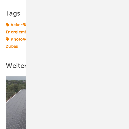
Tags
Ackerfläche
Deckel
Energiemarkt
Energiemärkte weltweit
Energiewende
Photovoltaik
Photovoltaikmarkt
Solarparks
Solartechnik
Zubau
Weitere Inhalte