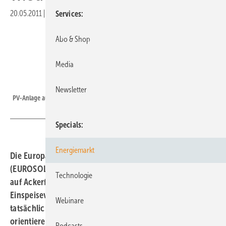
20.05.2011
|
Druckvorschau
Services
Abo & Shop
Media
Foto: Eska Landschaftsarchitektur
Newsletter
PV-Anlage auf Ackerfläche
Specials
Energiemarkt
Die Europäische Vereinigung für erneuerbare Energien
(EUROSOLAR) fordert, die Förderung von Solaranlagen
Technologie
auf Ackerflächen wieder einzuführen. Die Degression der
Einspeisevergütung von Solaranlagen soll sich an den
Webinare
tatsächlichen Herstellungs- und Installationskosten
orientieren. Zubaubegrenzungen lehnt EUROSOLAR
Podcasts