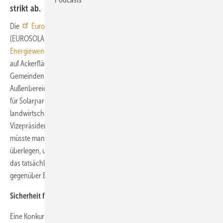
strikt ab.
Die
Europäische Vereinigung für Erneuerbare Energien
(EUROSOLAR) fordert in ihrem
10-Punkte-Sofortprogramm für die
Energiewende
die Wiedereinführung der Förderung von Solaranlagen
auf Ackerflächen. Über Konversionsflächen hinaus, sollen
Gemeinden generell per Bebauungsplan ein Prozent ihres
Außenbereichs auf bisherigen Ackerbauflächen schlechter Qualität
für Solarparks vorsehen dürfen. „Wir zielen hier auf Flächen ab, die
landwirtschaftlich nicht verwertbar sind“, erklärt Fabio Longo,
Vizepräsident von EUROSOLAR. „Für die gesetzliche Umsetzung
müsste man sich dann noch eine weiterführende Formulierung
überlegen, um die Regelung klar zu gestalten. Aber letztlich soll sich
das tatsächlich an der Bodenqualität orientieren“, so Fabio Longo
gegenüber ERNEUERBARE ENERGIEN.
Sicherheit für Investoren
Eine Konkurrenz zum Zubau von solaren Dachanlagen sieht Longo