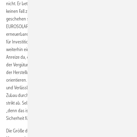
nicht. Er betont, dass „der Bau von Solarparks auf Ackerflächen auf
keinen Fall zu Lasten irgendeiner anderen Art von Installationen
geschehen soll“. Longo verweist dabei auf die Forderung von
EUROSOLAR, die Rahmenbedingungen für alle Anlagen der
erneuerbaren Energien vorhersehbar zu gestalten und damit Anreize
für Investitionen zu schaffen. „Denn wenn Dachflächenanlagen auch
weiterhin eine verlässliche Vergütung bekommen, dann sind die
Anreize da, diese auch zu installieren“, argumentiert er. Der Rückgang
der Vergütung für Solarstrom soll sich an der tatsächlichen Senkung
der Herstellungs- und Installationskosten einer Photovoltaikanlage
orientieren. „Was wir brauchen, ist eine Rückkehr zu klaren Vorgaben
und Verlässlichkeit“, so Longo. Einen sogenannten Deckel, der den
Zubau durch Kontingente oder Quoten begrenzt, lehnt EUROSOLAR
strikt ab. Selbst der derzeitigen atmende Deckel ist kontraproduktiv,
„denn das ist das Gegenteil von Verlässlichkeit. Wir wollen aber
Sicherheit für die Investoren.“
Die Größe der Solarparks auf Ackerflächen soll außerdem auf fünf