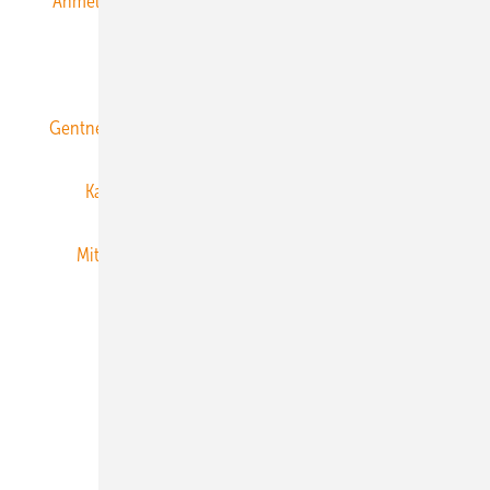
Anmeldung & Registrierung
Datenschutz
E-Paper
ERNEUERBARE ENERGIEN abonnieren
Gentner Energy Media
Gentner Verlag
Impressum
Karriere bei Gentner
Team
Mediaservice
Mitgliedschaften und Engagement
Newsletter
Privacy Manager
RSS-Feed
Veranstaltungen / Webinare
© 2026 ERNEUERBARE ENERGIEN