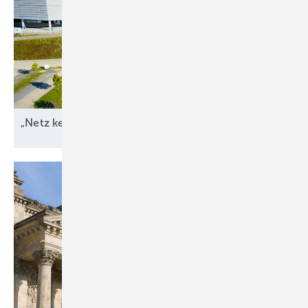
„Netz kein Engpass
mehr“