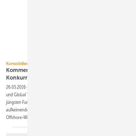
Konsolidierung Offshore-Windkraft
Kommentar Offshore: Fusionen dürfen
Konkurrenz der Technologien nicht
bedrohen
26.05.2016
-
Gerade melden die Nordsee-Windparks Nordsee Ost
und Global Tech 1 beeindruckende Erzeugungserfolge. Doch die
jüngsten Fusionspläne von GE und Siemens versetzen den nun
aufkeimenden Hoffnungen auf weitere Kostenreduktionen der
Offshore-Windkraft einen
Schlag.