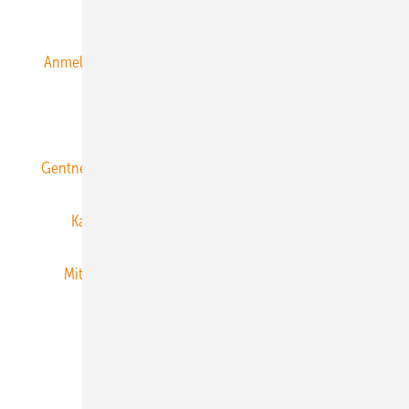
Alle Inhalte chronologisch
Anmelden
Anmeldung & Registrierung
Datenschutz
E-Paper
ERNEUERBARE ENERGIEN abonnieren
Gentner Energy Media
Gentner Verlag
Impressum
Karriere bei Gentner
Team
Mediaservice
Mitgliedschaften und Engagement
Newsletter
Privacy Manager
RSS-Feed
Veranstaltungen / Webinare