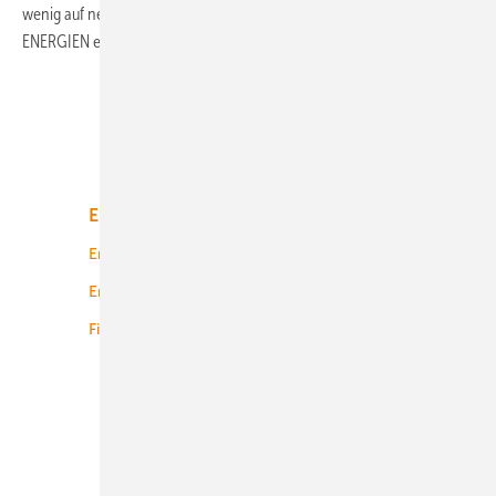
wenig auf neue Technik, wie die neue Technikchefin ERNEUERBARE
ENERGIEN
erklärt.
Unsere Themen
Energiemarkt
Technologie
Energierecht
Planung
Energiemärkte weltweit
Logistik
Finanzierung
Betrieb
Onshore-Wind
Offshore-Wind
Solar
Bioenergie