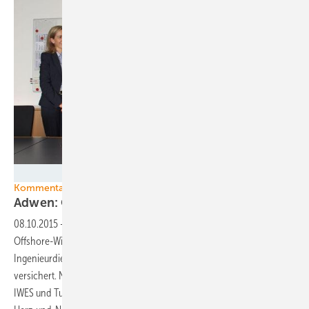
Foto: Adwen
Kommentar zu Offshore-Windkraft
Adwen: Öffentlichkeitswirksamer
Auftritt
08.10.2015
-
Gerade haben sich Offshore-Windindustrie und
Offshore-Windwirtschaft auf der Konferenz des
Ingenieurdienstleisters DNV GL in Hamburg ihrer Fähigkeiten
versichert. Nun unterzeichneten das Windenergieforschungsinstitut
IWES und Turbinenbauer Adwen demonstrativ einen Vertrag zu einem