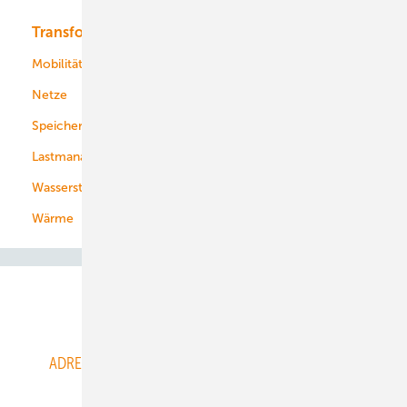
Transformation
Energieversorger
Service
Mobilität
Kommunen
Netze
Stadtwerke
Speicher
Energiekonzerne
Lastmanagement
Wasserstoff
Wärme
Abo- & Leserservice
ADRESSBUCH der WIND- und SOLARENERGIE
AGB