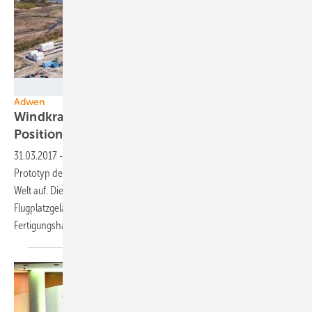
Adwen
Adwen
Windkraftanlage mit weltgrößtem Rotor in
Position
31.03.2017
-
Mit einem Vierteljahr Verspätung stellt Adwen derzeit den
Prototyp der Offshore-Windturbine mit dem dann größten Rotor der
Welt auf. Die 205 Meter hohe Anlage wird nun auf einem aufgegeben
Flugplatzgelände nur wenige 100 Meter Luftlinie von der Adwen-
Fertigungshalle errichtet. Sie soll im Sommer in Betrieb
gehen.