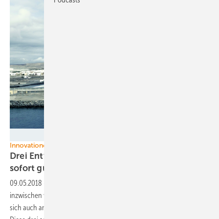
Esteyco
Innovationen
Drei Entwicklungen, die Offshore-Windstrom
sofort günstiger werden
ließen
09.05.2018
-
Mit welcher Eigendynamik die Offshore-Windkraft sich
inzwischen weltweit als lukrativer Wirtschaftszweig durchsetzt, zeigt
sich auch am zunehmenden Takt ihrer technischen Innovationen.