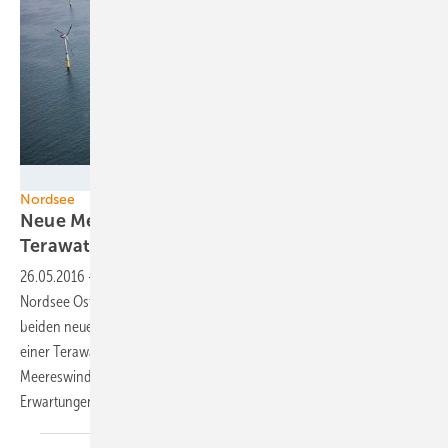
Foto: Global Tech I Offshore Wind GmbH
Nordsee
Neue Meereswindparks schnell im
Terawattstundenmodus
26.05.2016
-
Terawattstundenpremiere für die Norseewindparks
Nordsee Ost und Global Tech I: Im April und im Mai überschritten die
beiden neuen Offshore-Windkraftfelder das Produktionsvolumen von
einer Terawattstunde (TWh). Damit erfüllen beide
Meereswindenergieprojekte laut Betreibern vollauf die
Erwartungen.