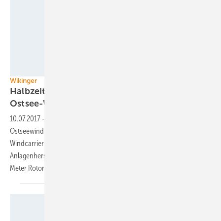
Fred. Olsen Windcarrier
Wikinger
Halbzeit im größten deutschen
Ostsee-Windpark
10.07.2017
-
Halbzeit im Baufeld des bisher größten deutschen
Ostseewindparks Wikinger: Installationsschiffbetreiber Fred Olsen
Windcarrier hat die fünfunddreißigste Anlage des vom
Anlagenhersteller Adwen gelieferten Fünf-Megawatt-Typs mit 135
Meter Rotordurchmesser
errichtet.