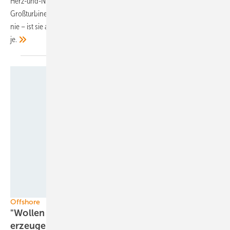
Herz-und-Nieren-Testlauf für die künftige Adwen-Offshore-
Großturbine. Auch wenn die Branche 2015 so viel errichtet wie noch
nie – ist sie auf öffentlichkeitswirksame Auftritte angewiesener denn
je.
Foto: Adwen
Offshore
"Wollen zu 100 Pfund pro Megawattstunde
erzeugen"