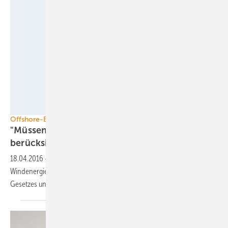
Foto: Stiftung Offshore-Windenergie
Offshore-EEG
"Müssen Potenziale der Ostsee
berücksichtigen"
18.04.2016
-
Andreas Wagner, Geschäftsführer der Stiftung Offshore-
Windenergie, zu den Aussichten des geplanten Wind-auf-See-
Gesetzes und verbliebenen
Hausaufgaben.