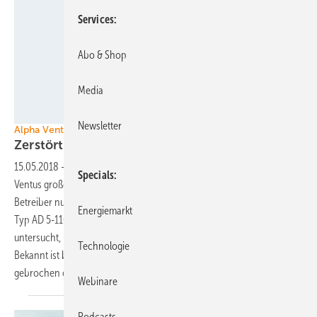
Services
Abo & Shop
Media
Foto: Alpha Ventus
Newsletter
Alpha Ventus
Zerstörte Gondel wird
ausgetauscht
15.05.2018
-
Nachdem Anfang April im Offshore-Windpark Alpha
Specials
Ventus große Teile einer Gondel ins Meer gestürzt waren, will der
Betreiber nun ein neues Maschinenhaus auf der Adwen-Anlage vom
Energiemarkt
Typ AD 5-116 installieren. Die Reste der alten Gondel werden an Land
untersucht, um die Ursache des kapitalen Schadens zu klären.
Technologie
Bekannt ist bislang, dass die Haltebolzen des Gondelträgers
gebrochen oder gerissen sind – nicht aber, warum dies
geschah.
Webinare
Podcasts