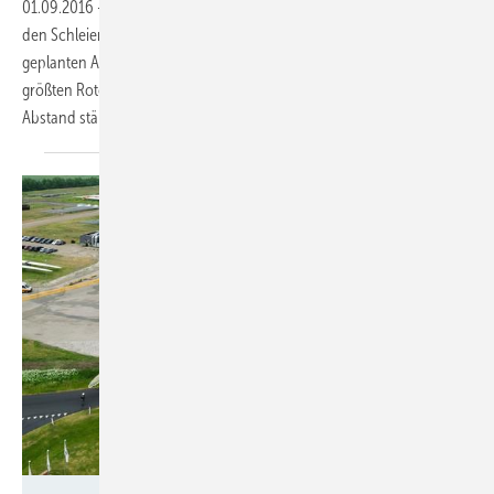
01.09.2016
-
Offshore-Windturbinenhersteller Adwen lüftet ein wenig
den Schleier über dem noch unbekannten Antriebskonzept der
geplanten Acht-Megawatt-Anlage. Nun ist klar: Sie wird nicht nur den
größten Rotor, sondern auch ein Winergy-Getriebe mit dem mit
Abstand stärksten Drehmoment weltweit
erhalten.
LM Wind Power