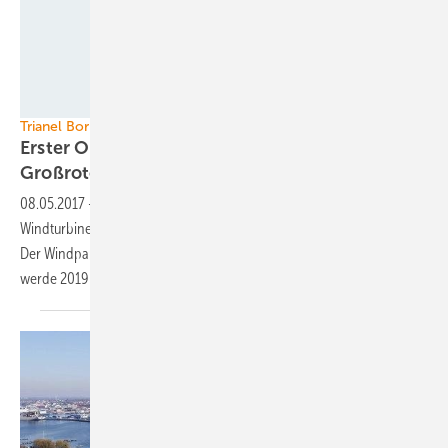
Senvion
Trianel Borkum II
Erster Offshore-Park mit Senvions
Großrotorturbinen
08.05.2017
-
Der erste Windpark mit den Groß-Offshore-
Windturbinen von Senvion mit 152 Meter Rotordurchmesser kommt.
Der Windpark Trianel Borkum II mit 32 Anlagen vom Typ 6.2M152
werde 2019 gebaut, teilte das Unternehmen am Montag
mit.