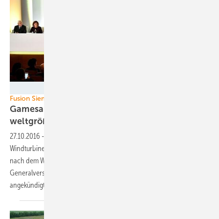
Gamesa
Fusion Siemens-Gamesa
Gamesa-Eigentümer bestätigen Plan,
weltgrößter Windturbinenbauer zu
werden
27.10.2016
-
Die Fusion des viert- mit dem fünftgrößten
Windturbinenhersteller der Welt kann kommen. Jedenfalls, wenn es
nach dem Willen der Eigentümer von Gamesa geht, die jetzt in ihrer
Generalversammlung dem zwischen Siemens und Gamesa im Juni
angekündigten Deal
zustimmten.