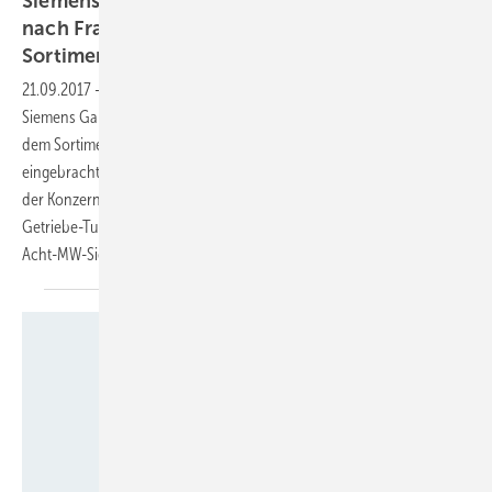
Siemens Gamesa liefert Direktantriebsanlagen
nach Frankreich und nimmt Adwen-Typ aus
Sortiment
21.09.2017
-
Es ist amtlich: Der fusionierte Windturbinen-Konzern
Siemens Gamesa nimmt die größte Windturbine der Welt AD8-180 aus
dem Sortiment. Die vom Ex-Unternehmen Gamesa in die Fusion
eingebrachten französischen Offshore-Windparkprojekte beliefert
der Konzern nun nicht mit dieser acht Megawatt (MW) starken
Getriebe-Turbine, sondern mit dem getriebelosen
Acht-MW-Siemenstyp.