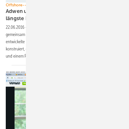
Offshore--Windenergie
Adwen und LM Windpower präsentieren das
längste Rotorblatt der
Welt
22.06.2016
-
88,4 Meter misst das vom Anlagenhersteller Adwen
gemeinsam mit dem Rotorblattproduzenten LM Wind Power
entwickelte Rotorblatt. Es wurde speziell für die Windturbine AD 8-180
konstruiert, eine Offshore-Anlage mit einer Nennleistung von 8 MW
und einem Rotordurchmesser von 180
Metern.