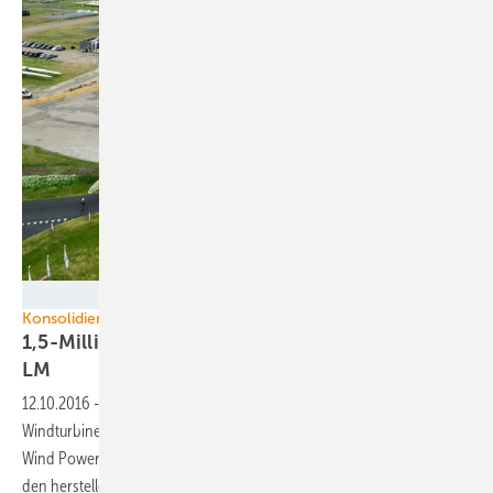
LM Wind Power
Konsolidierung Windenergie
1,5-Milliarden-Deal: GE kauft Rotorblattbauer
LM
12.10.2016
-
Der Energietechnologiekonzern und weltweit drittgrößte
Windturbinenhersteller GE will den dänischen Rotorblattzulieferer LM
Wind Power kaufen. Ein Coup, zumal LM der Weltmarktführer unter
den herstellerunabhängigen Zulieferern für die zunehmend