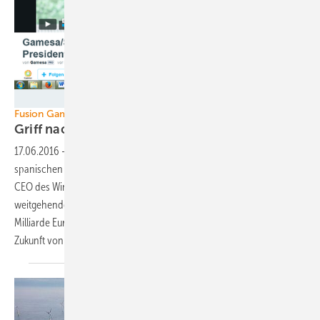
Gamesa
Fusion Gamesa-Siemens
Griff nach der
Windkraft-Weltmacht
17.06.2016
-
Die Fusion der Siemens-Windenergiesparte mit dem
spanischen Windturbinenhersteller Gamesa rückt näher: Jetzt hat der
CEO des Windturbinenherstellers am Firmensetz im Baskenland den
weitgehenden Abschluss der Verhandlungen für den angeblich eine
Milliarde Euro schweren Deal mit einer Videobotschaft bestätigt. Die
Zukunft von Offshore-Turbinenbauer Adwen ist noch
offen.