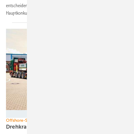
entscheidende Windrad-Komponente ist – und GE´s
Hauptkonkurrenten
beliefert.
Winergy
Offshore-Super-Getriebe
Drehkraftweltmeister