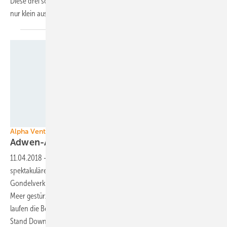
Diese drei sollten nicht übersehen werden – auch wenn sie zunächst
nur klein
aussehen.
Foto: alpha ventus
Alpha Ventus
Adwen-Anlage verliert
Gondelteile
11.04.2018
-
Im Offshore-Windpark Alpha Ventus hat sich ein
spektakulärer Schaden ereignet: Ein großer Teil der
Gondelverkleidung einer Adwen M5000 ist Ende letzter Woche ins
Meer gestürzt. Über die Ursache ist bislang nichts bekannt. Derzeit
laufen die Bergungsarbeiten. Vorsorglich hat der Hersteller nun Safety
Stand Down für die gesamte AD 5-116-Flotte bestellt. Reguläre