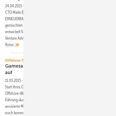
24.04.2015
-
Über die neue Antriebstechnologie darf sich Adwen-
CTO Maite Basurto noch nicht im Detail äußern. Im Interview mit
ERNEUERBARE ENERGIEN spricht sie derweil über das Vorgehen eines
gemischten Teams aus Ingenieuren von Gamesa und Areva. Es
entwickelt für den von beiden Unternehmen gegründeten Joint
Venture Adwen eine Acht-MW-Anlage mit dem weltweit größten
Rotor.
Offshore-Turbinenbau Joint Venture Adwen
Gamesa und Areva nehmen gemeinsamen Kurs
auf
11.03.2015
-
Die Joint-Venture-Partner Gamesa und Areva haben den
Start ihres Offshore-Windkraft-Unternehmens gemeldet. Auf der
Offshore-Windkraftmesse EWEA in Kopenhagen sprach dessen
Führung über Kunden als die dringend benötigte Kapitalquelle, über
anvisierte Marktmacht und darüber, warum das Auftragsvolumen dazu
noch komme. Der Adwen genannte Joint Venture setzt dabei ein