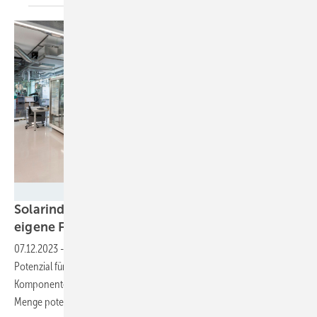
Dirk Mahler/Fraunhofer ISE
Solarindustrie in Baden-Württemberg kann
eigene Fertigung
aufbauen
07.12.2023
-
Eine aktuelle Studie zeigt, dass in Baden-Württemberg viel
Potenzial für den Auf- und Ausbau einer eigenen Fertigung von
Komponenten für den Solarausbau schlummert. Es gibt schon jede
Menge potenzielle Unternehmen, die einsteigen
könnten.