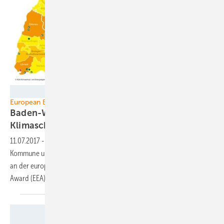
Grafik: KEA
European Energy Award
Baden-Württemberg feiert 100.
Klimaschutzkommune
11.07.2017
-
Seit kurzem beteiligen sich mit Horb am Neckar die 100.
Kommune und mit Waldshut der 20. Landkreis in Baden-Württemberg
an der europäischen Klimaschutzzertifizierung European Energy
Award
(EEA).