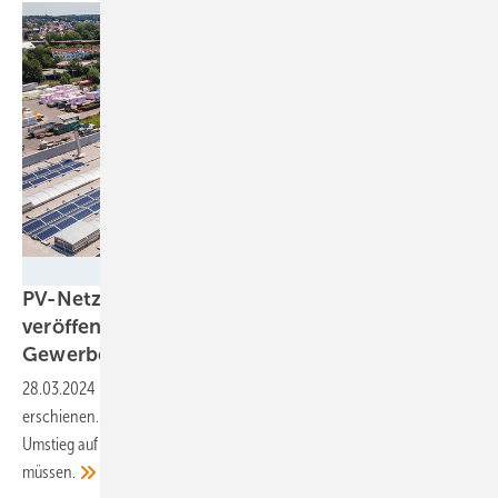
Baywa r.e.
PV-Netzwerk Baden-Württemberg
veröffentlicht Photovoltaikratgeber für
Gewerbe und
Industrie
28.03.2024
-
Die Broschüre ist in einer aktualisierten Version
erschienen. Sie zeigt, welche Möglichkeiten Unternehmen mit dem
Umstieg auf die Solarenergie haben und worauf sie achten
müssen.