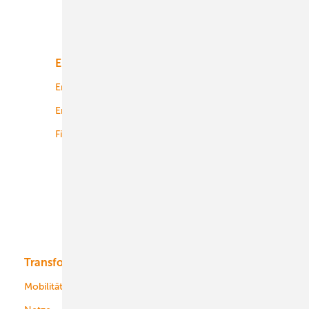
Unsere Themen
Energiemarkt
Technologie
Energierecht
Planung
Energiemärkte weltweit
Logistik
Finanzierung
Betrieb
Onshore-Wind
Offshore-Wind
Solar
Bioenergie
Transformation
Energieversorger
Service
Mobilität
Kommunen