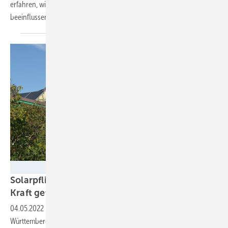
erfahren, wie sich Photovoltaik und Landwirtschaft gegenseitig
beeinflussen.
Velka Botička
Solarpflicht für Wohngebäude im Ländle in
Kraft
getreten
04.05.2022
-
Ab jetzt muss jedes neue Wohngebäude in Baden-
Württemberg mit einer Solaranlage ausgestattet werden. Die