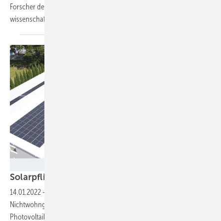
Forscher des Fraunhofer ISE werden zusätzlich die Projekte
wissenschaftlich
begleiten.
Hoffner Spacemedia/Wirsol Roof Solutiuons
Solarpflicht im Ländle gilt seit
Jahresbeginn
14.01.2022
-
Zum 1. Januar 2022 ist in Baden-Württemberg für neue
Nichtwohngebäude die verpflichtende Installation einer
Photovoltaikanlage in Kraft getreten. Ab März kommt sie auch für