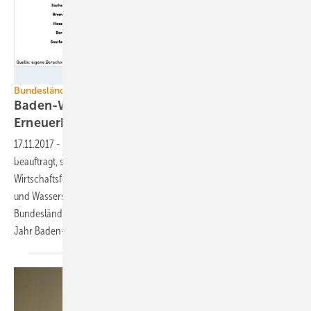
Grafik: AEE
Bundesländervergleich
Baden-Württemberg am besten bei
Erneuerbaren
17.11.2017
-
Die von der Agentur für Erneuerbare Energien (AEE)
beauftragt, seit 2008 regelmäßig vom Deutschen Institut für
Wirtschaftsforschung (DIW) und dem Zentrum für Sonnenenergie-
und Wasserstoff-Forschung Baden-Württemberg (ZSW) erstellte
Bundesländer-Vergleichsstudie Erneuerbare Energien hat in diesem
Jahr Baden-Württemberg als Gewinner
ermittelt.