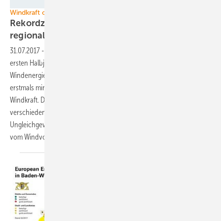
Nordex SE
Windkraft onshore Deutschland
Rekordzunahme der Windkraft - aber starke
regionale
Ungleichgewichte
31.07.2017
-
Angesichts des neuen Rekordwindenergieausbaus eines
ersten Halbjahres in Deutschland bestätigen die
Windenergieverbände ihre Prognose für das Gesamtjahr 2017 von
erstmals mindestens fünf Gigawatt neu ans Netz angeschlossener
Windkraft. Doch die Verteilung der neuen Anschlüsse auf die
verschiedenen Bundesländer verweist auf ein wieder zunehmendes
Ungleichgewicht im bundesweiten Ausbau – oft ganz unabhängig
vom
Windvorkommen.