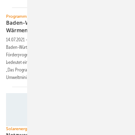
Programm für Kommunen
Baden-Württemberg fördert auch künftig
Wärmenetze
14.07.2021
-
Mehr als 60 Wärmenetze hat das Umweltministerium in
Baden-Württemberg in den vergangenen fünf Jahren über das
Förderprogramm „Energieeffiziente Wärmenetze“ bezuschusst. Das
bedeutet eine CO2-Einsparung von rund 33.000 Tonnen pro Jahr.
„Das Programm ist eine Erfolgsgeschichte“, sagt
Umweltministerin...
Wirsol
Solarenergie im Ländle