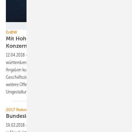
EnBW
EnBW
Mit Hohe See und Albatros auf
Konzernumbaukurs
12.04.2018
-
Baustart zweier Offshore-Windparks: Der baden-
württembergische Energieversorger EnBW steht nach eigenen
Angaben kurz davor, seine zu Beginn der Energiewende definierten
Geschäftsziele zu erreichen. 2018 wollen die Karlsruher zudem eine
weitere Offensive im Windkraftausbau starten und so ihre
Umgestaltung zum grünen Energieinfrastrukturkonzern
einläuten.
2017 Rekordjahr
Bundesländer wollen Erneuerbare
stärken
19.02.2018
-
In Baden-Württemberg sollen künftig mehr Solarparks