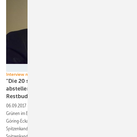
Stefan Kaminski
Interview mit Anton Hofreiter
"Die 20 schmutzigsten Kohlemeiler sofort
abstellen und die übrigen mit einem
Restbudget
versehen!"
06.09.2017
-
Anton Hofreiter ist Fraktionschef von Bündnis 90/Die
Grünen im Bundestag, zusammen mit der Fraktionskollegin Katrin
Göring-Eckardt. Bei der Bewerbung um den Posten des männlichen
Spitzenkandidaten für die Bundestagswahl - die weibliche
Spitzenkandidatin war mit Göring-Ekardt gesetzt - unterlag Hofreiter