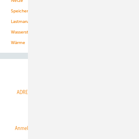
Netze
Stadtwerke
Speicher
Energiekonzerne
Lastmanagement
Wasserstoff
Wärme
Abo- & Leserservice
ADRESSBUCH der WIND- und SOLARENERGIE
AGB
Alle Inhalte chronologisch
Anmelden
Anmeldung & Registrierung
Datenschutz
E-Paper