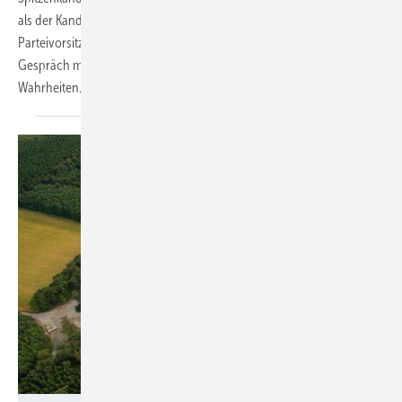
als der Kandidat des linken Parteiflügelsdem dem Bundes-
Parteivorsitzenden Cem Özdemir. Der 47 Jahre alte Bayer im
Gespräch mit ERNEUERBARE ENERGIEN über Wahl und
Wahrheiten.