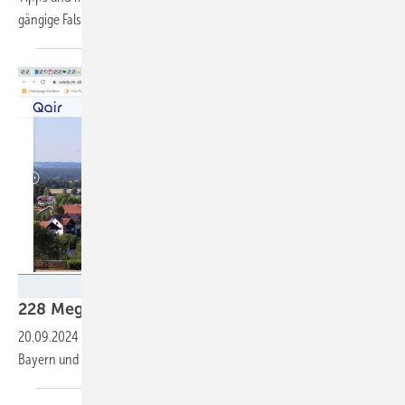
gängige
Falschinformationen.
Qair
228 Megawatt Kraft für bayerischen
Windstrom
20.09.2024
-
Die Genehmigungen neuer Windenergieanlagen in
Bayern und Baden-Württemberg ziehen
an.