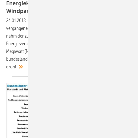
Energiekonzern im Ländle verdoppelt
Windparkleistung
24.01.2018
-
Der Karlsruher Energiekonzern EnBW hat im
vergangenen Jahr sein Windenergieportfolio kräftig ausgebaut. So
nahm der zu 47 Prozent dem Land Baden-Württemberg gehörende
Energieversorger 2017 mit 15 eigenentwickelten neuen Windparks 174
Megawatt (MW) in Betrieb: alleine 150 MW innerhalb des
Bundeslandes, dem ab 2019 ein radikales Ende des Windkraftbooms
droht.