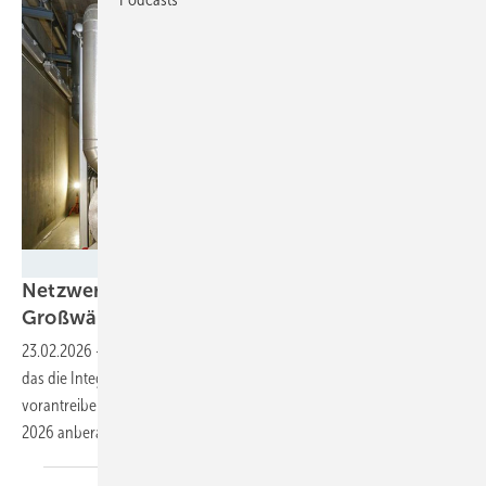
Bärbel Rechenbach
Netzwerk unterstützt beim Umstieg auf
Großwärmepumpen in
Wärmenetzen
23.02.2026
-
In Baden-Württemberg hat sich ein Netzwerk gegründet,
das die Integration von Großwärmepumpen in Wärmenetze
vorantreiben soll. Das erste Treffen der Partner ist für den 5. März
2026
anberaumt.