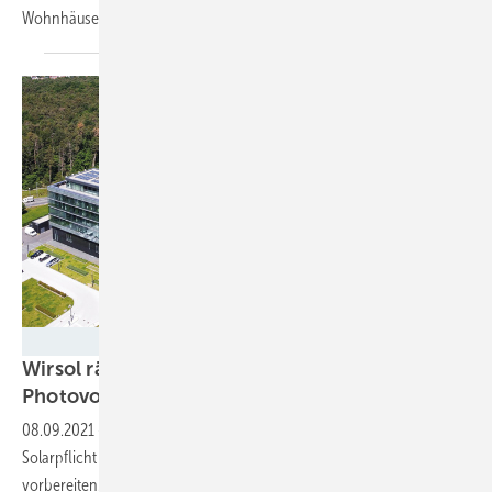
Wohnhäuser.
Wirsol Roof Solutions
Wirsol rät: Bauherren sollten sich auf
Photovoltaikpflicht
einstellen
08.09.2021
-
Zum Jahreswechsel tritt in Baden-Württemberg die
Solarpflicht in Kraft. Bauherren sollten ihre Gebäude entsprechend
vorbereiten. Steigende Baukosten sind dabei nicht zu
erwarten.