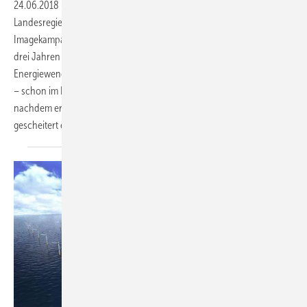
24.06.2018
-
Das Umweltministerium der Grünen-CDU-geführten
Landesregierung in Baden-Württemberg will mit einer neuen
Imagekampagne im Wert von drei Millionen Euro in den kommenden
drei Jahren „neue Schwerpunkte bei der Vermittlung der
Energiewende setzen“. Umweltminister Franz Untersteller kündigte das
– schon im Koalitionsvertrag von 2016 vereinbarte – Projekt an, kurz
nachdem er das Ausbauziel des Landes für Windenergie offiziell für
gescheitert erklärt
hatte.