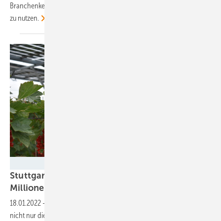
Branchenkenner raten, möglichst die gesamte geeignete Dachfläche
zu
nutzen.
Baywa r.e.
Stuttgart unterstützt Agriphotovoltaik mit 2,5
Millionen
Euro
18.01.2022
-
Mit den fünf geplanten Anlagen will die Landesregierung
nicht nur die Stromproduktion mit der Landwirtschaft verbinden.