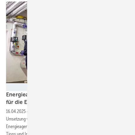
KEA-BW
Energieagentur veröffentlicht praktische Tipps
für die Energiewende in
Gemeinden
16.04.2025
-
Um Gemeindevertreter:innen mehr Expertise zur
Umsetzung von Klimaschutzprojekten zu geben, hat die Klima- und
Energieagentur Baden-Württemberg eine Webseite mit hilfreichen
Tipps und Informationen erstellt. Hier finden Sie auch Antworten auf