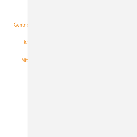
ERNEUERBARE ENERGIEN abonnieren
Gentner Energy Media
Gentner Verlag
Impressum
Karriere bei Gentner
Team
Mediaservice
Mitgliedschaften und Engagement
Newsletter
Privacy Manager
RSS-Feed
Veranstaltungen / Webinare
© 2026 ERNEUERBARE ENERGIEN