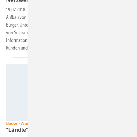
Netzwerken für mehr
Photovoltaik
19.07.2018
-
Die Landesregierung von Baden-Württemberg will den
Aufbau von Solarnetzwerken fördern. Diese haben die Aufgabe,
Bürger, Unternehmen und Institutionen bei der Planung und beim Bau
von Solaranlagen zu unterstützen. Zentrales Element sind
Informationsangebote, aber auch die direkte Vernetzung zwischen
Kunden und
Anbietern.
Foto: Umweltministerium Baden-Württemberg
Baden-Württemberg
"Ländle" kassiert
10-Prozent-Windstromziel