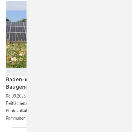
Green Planet Energy
Baden-Württemberg befreit Solarparks von der
Baugenehmigung
08.09.2025
-
Mit der Novelle der Landesbauordnung sind nur noch
Freiflächenanlagen mit Speicher genehmigungspflichtig. Das
Photovoltaiknetzwerk BW hat dazu seine Checkliste für die
Kommunen
angepasst.