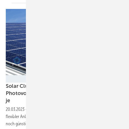
Wagner & Co. Solartechnik
Solar Cluster Baden-Württemberg:
Photovoltaik im Gewerbe lohnt sich mehr denn
je
20.03.2023
-
Gestiegene Stromkosten, höhere Vergütung und ein
flexibler Anlagenbetrieb machen Solarstrom für Unternehmen immer
noch günstig – trotz leicht gestiegener Kosten für den Generator.