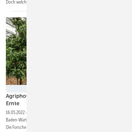
Doch welche Möglichkeiten haben die
Unternehmen?
Bernd Schumacher
Agriphotovoltaik: Forschen für mehr doppelte
Ernte
16.05.2022
-
Im Rahmen des Projekts Modellregion Agriphotovoltaik
Baden-Württemberg ging die erste Anlage am Bodensee in Betrieb.
Die Forscher unter anderem des Fraunhofer ISE wollen mehr