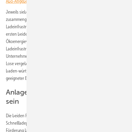
Abo-Angebote informieren und Wissensvorsprung sichern.
Jeweils sieben dieser Regionen wurden zu einem Los
zusammengefasst, um das sich die Projektierer und Betreiber von
Ladeinfrastruktur für die Elektromobilität bewerben konnten. Die
ersten beiden Lose wurden jetzt an ein Konsortium aus dem
Ökoenergieversorger Lichtblick und dem Entwickler von
Ladeinfrastruktur Regionalladen vergeben. Damit haben die beiden
Unternehmen das mögliche Maximum erreicht, da pro Bieter nur zwei
Lose vergeben werden. Das dritte Los konnte nach Angaben des
baden-württembergischen Wirtschaftsministeriums mangels
geeigneter Bewerbung noch nicht vergeben werden.
Anlagen müssen in drei Jahren fertig
sein
Die beiden Partner werden jetzt die erste 14 der 21 geplanten
Schnellladeparks in den Regionen errichten, für die sie eine
Förderung bekommen. Die Anlagen müssen bis zum 1. Juni 2029 in