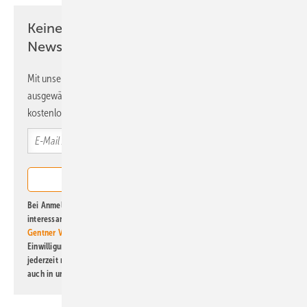
Keine Zeit? Kein Problem mit dem ERE
Newsletter!
Mit unserem Newsletter erhalten Sie regelmäßig von uns
ausgewählte Informationen und Neuigkeiten, gebündelt und
kostenlos direkt ins Postfach.
Bei Anmeldung zu diesem Newsletter bin ich damit einverstanden, über
interessante Verlags- und Online-Angebote
der Marken der Alfons W.
Gentner Verlag GmbH & Co. KG
informiert zu werden. Diese
Einwilligung kann ich jederzeit widerrufen und eine Abmeldung ist
jederzeit möglich. Informationen zum Umgang mit Daten finden Sie
auch in unserer
Datenschutzerklärung
.