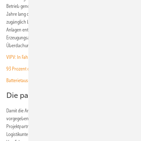
Betrieb genommen werden. Danach müssen sie mindestens sechs
Jahre lang diskriminierungsfrei für die Fahrer von E-Lkw öffentlich
zugänglich bleiben. Zudem schreibt die Förderrichtlinie vor, dass die
Anlagen entweder mit zertifiziertem Ökostrom oder mit Strom aus
Erzeugungsanlagen vor Ort betrieben werden. Der Bau einer solaren
Überdachung der Schnellladeparks wäre eine denkbare Lösung.
VIPV: In Fahrzeugen integrierte Solarmodule entlasten das Stromnetz
93 Prozent der E-Lkw-Betreiber sind hochzufrieden
Batterietausch ergänzt Aufladen in der elektrischen Lkw-Logistik
Die passenden Standorte finden
Damit die Anlagen auch an geeigneten Standorten innerhalb der
vorgegebenen Regionen entstehen, haben sich die beiden
Projektpartner gemeinsam mit Flächeneigentümern, Speditionen und
Logistikunternehmen beraten. Dadurch ist sichergestellt, dass die