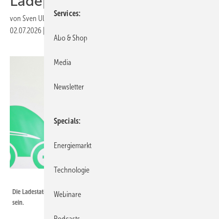
Ladeparks für E-Lkw
Services
von
Sven Ullrich
02.07.2026
|
Druckvorschau
Abo & Shop
Media
Newsletter
Specials
Energiemarkt
Technologie
Thüga
Die Ladestationen für die Lkw werden bis spätestens Mitte 2029 in Betrieb
Webinare
sein.
Podcasts