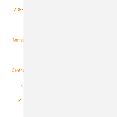
ADRESSBUCH der WIND- und SOLARENERGIE
AGB
Alle Inhalte chronologisch
Anmelden
Anmeldung & Registrierung
Datenschutz
E-Paper
ERNEUERBARE ENERGIEN abonnieren
Gentner Energy Media
Gentner Verlag
Impressum
Karriere bei Gentner
Team
Mediaservice
Mitgliedschaften und Engagement
Newsletter
Privacy Manager
RSS-Feed