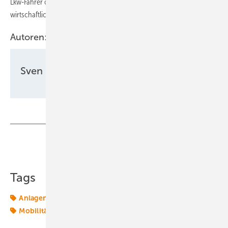
Lkw-Fahrer ohne große Umwege laden können und die Ladestationen
wirtschaftlich werden.
Autoren:
Sven Ullrich
Teilen
Link kopieren
Tags
Anlagen
Baden-Württemberg
Förderung
Lkw
Mobilität
Transformation