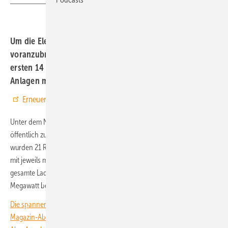
Um die Elektromobilität im Güterverkehr
voranzubringen, hat Stuttgart die Förderung für die
ersten 14 Schnellladeparks bekannt gegeben. Die
Anlagen müssen Mitte 2029 in Betrieb sein.
Erneuerbare Energien bei Google bevorzugen
Unter dem Namen BASE BW fördert Baden-Württemberg den Bau von
öffentlich zugänglichen Schnellladestationen für Elektro-Lkw. Dazu
wurden 21 Regionen im Bundesland definiert, in denen ein Ladepark
mit jeweils mindestens vier Schnellladesäulen entstehen muss. Die
gesamte Ladeleistung von Standort muss dabei mindestens 1,2
Megawatt betragen.
Die spannendsten Artikel, Grafiken und Dossiers erhalten unsere
Magazin-Abonnent:innen. Sie haben noch kein Abo? Jetzt über alle