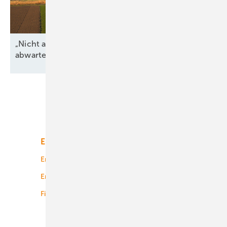
„Nicht alle regulatorischen Unsicherheiten
abwarten“
Unsere Themen
Energiemarkt
Technologie
Energierecht
Planung
Energiemärkte weltweit
Logistik
Finanzierung
Betrieb
Onshore-Wind