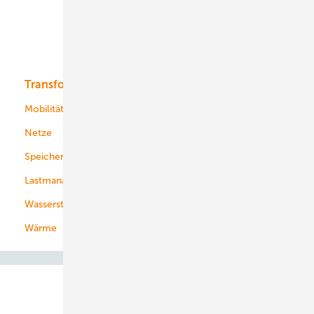
Offshore-Wind
Solar
Bioenergie
Transformation
Energieversorger
Service
Mobilität
Kommunen
Netze
Stadtwerke
Speicher
Energiekonzerne
Lastmanagement
Wasserstoff
Wärme
Abo- & Leserservice