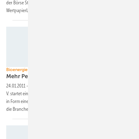
der Börse Stuttgart und im Open Market der Frankfurter
Wertpapierbörse
handelbar.
Grafik: DEPI
Bioenergie
Mehr Pelletqualifikation für
Installateure
24.01.2011
-
Der Deutsche Energieholz- und Pellet-Verband (DEPV) e.
V. startet eine „Qualitätsoffensive für den Einbau von Pelletheizungen“
in Form einer Weiterbildung für Installateure. Für dieses Jahr rechnet
die Branche mit deutlich mehr Installationen als in
2010.