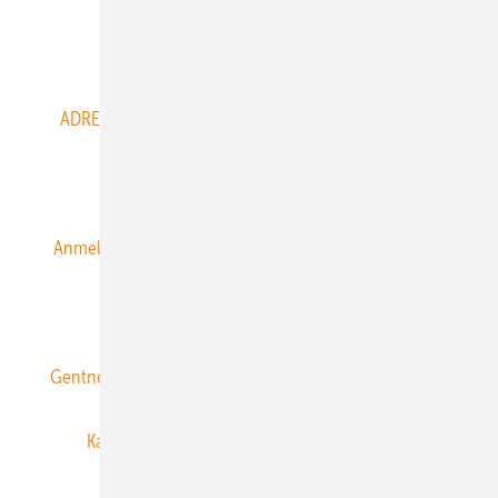
Abo- & Leserservice
ADRESSBUCH der WIND- und SOLARENERGIE
AGB
Alle Inhalte chronologisch
Anmelden
Anmeldung & Registrierung
Datenschutz
E-Paper
ERNEUERBARE ENERGIEN abonnieren
Gentner Energy Media
Gentner Verlag
Impressum
Karriere bei Gentner
Team
Mediaservice