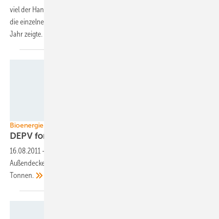
viel der Handel bringt, ist nicht gewiss. Das wird Unsicherheiten für
die einzelnen Ausgabentitel bringen, wie das MAP im vergangenen
Jahr
zeigte.
Foto: Dittmar Koop
Bioenergie Holzpellets
DEPV forciert jetzt
Lüftungsdeckel
16.08.2011
-
TÜV Rheinland und DEPV empfehlen belüftete
Außendeckel für Pelletbunker mit einem Fassungsvermögen unter 10
Tonnen.