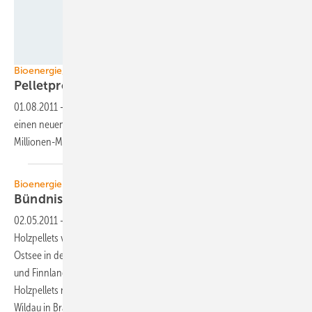
Grafik: DEPV
Bioenergie/Holzpellets
Pelletproduktion auf
Rekordkurs
01.08.2011
-
Die deutsche Pelletproduktion könnte in diesem Jahr
einen neuen Rekord aufstellen und erstmals in die Nähe der 2-
Millionen-Marke
gelangen.
Bioenergie Holzpellets International
Bündnis rund ums zweitgrößte
Pelletsmeer
02.05.2011
-
Über kein anderes Meer der Welt werden derzeit mehr
Holzpellets verschifft als über den Atlantik. Doch danach ist die
Ostsee in der Pelletswelt das zweitgrößte Meer: Russland, das Baltikum
und Finnland verfrachten zusammen rund eine Million Tonnen
Holzpellets nach Westeuropa. An der Technischen Hochschule
Wildau in Brandenburg ist jetzt das Pellet-Netzwerk-Ostsee PelBalNet