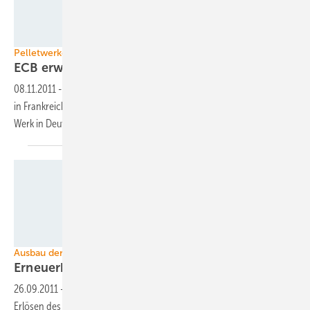
Foto: EC Bioenergie
Pelletwerke in Frankreich und Deutschland
ECB erweitert Kapazität um 270.000
Tonnen
08.11.2011
-
Die EC Bioenergie GmbH (ECB) baut ihr erstes Pelletwerk
in Frankreich. Derweil nahm sie Ende Oktober in Mittenaar ihr viertes
Werk in Deutschland in Betrieb und sie baut den Standort Kehl
aus.
Foto: Dittmar Koop
Ausbau der Energiewende
Erneuerbare am Tropf der
Fossilen
26.09.2011
-
Der Energie- und Klimafonds (EKF) soll ab 2012 aus
Erlösen des Emissionszertifikatehandels gespeist werden. Doch wie