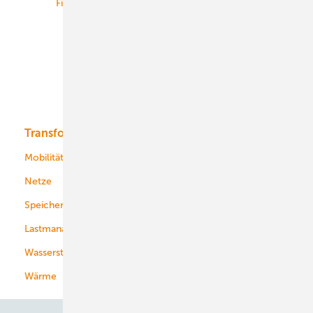
Finanzierung
Betrieb
Onshore-Wind
Offshore-Wind
Solar
Bioenergie
Transformation
Energieversorger
Service
Mobilität
Kommunen
Netze
Stadtwerke
Speicher
Energiekonzerne
Lastmanagement
Wasserstoff
Wärme