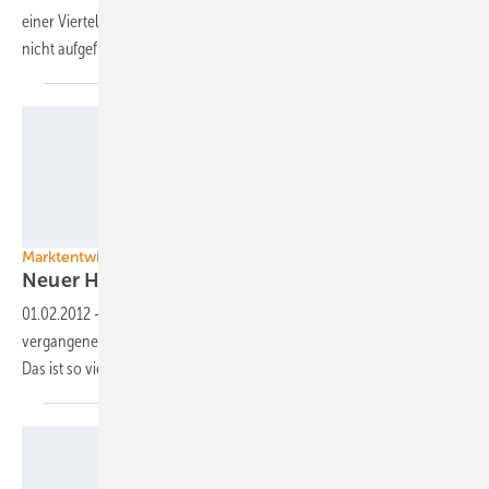
einer Viertel Million. In der Branchenstatistik sind rund 100.000 Öfen
nicht
aufgeführt.
Grafik: DEPV
Marktentwicklung
Neuer Höchststand der
Pelletproduktion
01.02.2012
-
Die deutschen Pelletproduzenten haben laut DEPV im
vergangenen Jahr rund 1,9 Millionen Tonnen Holzpellets produziert.
Das ist so viel wie nie zuvor – aber relativ
wenig.