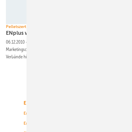
Foto: German Pellets
Pelletszertifizierung
ENplus will DINplus
ablösen
06.12.2010
-
Das etablierte Holzpelletsgütezeichen DINplus ist ein
Marketingschlager. Doch das neue Wertesiegel ENplus hat die
Verbände hinter
sich.
Unsere Themen
Energiemarkt
Technologie
Energierecht
Planung
Energiemärkte weltweit
Logistik