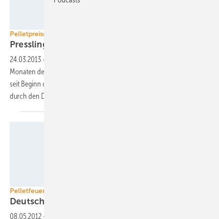
DEPI
Pelletpreise
Presslinge werden
teurer
24.03.2013
-
Die Preise für Holzpellets sind in den ersten drei
Monaten des Jahres so stark und unvermindert angestiegen wie nie
seit Beginn der monatlichen Veröffentlichungen des Pellet-Preisindex
durch den Deutschen Energieholz- und Pelletverband
(DEPV).
wodtke GmbH
Pelletfeuerungen
Deutscher Markt weit größer als
erwartet
08.05.2012
-
Die Zahl der installierten Pelletanlagen liegt bei rund