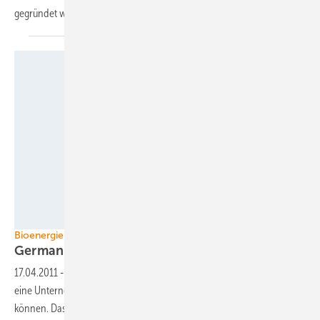
gegründet
worden.
Source: German Pellets
Bioenergie Holzpellets
German Pellets Anleiheemission
erfolgreich
17.04.2011
-
Die German Pellets GmbH hat ihr „Wärme-Wertpapier“,
eine Unternehmensanleihe, innerhalb weniger Tage platzieren
können. Das Papier ist seit dem 1. April im Handelssegment Bondm