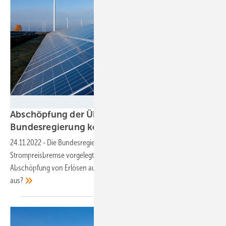
Stephan Rudolph-Kramer/Wemag
Abschöpfung der Übergewinne: Was hat die
Bundesregierung konkret
vor?
24.11.2022
-
Die Bundesregierung hat einen Entwurf für ein Gesetz zur
Strompreisbremse vorgelegt. Dieses enthält auch Regelungen zur
Abschöpfung von Erlösen aus Ökostromanlagen. Wie sehen diese
aus?