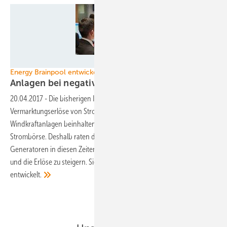
Christoph Busse
Energy Brainpool entwickelt neuen Preisindex
Anlagen bei negativen Preisen
abschalten
20.04.2017
-
Die bisherigen Indizes zur Beurteilung der
Vermarktungserlöse von Strom aus Photovoltaik- und
Windkraftanlagen beinhalten immer die Zeiten negativer Preise an der
Strombörse. Deshalb raten die Experten von Energy Brainpool, die
Generatoren in diesen Zeiten abzuregeln, um Verluste zu vermeiden
und die Erlöse zu steigern. Sie haben dafür einen eigenen Preisindex
entwickelt.