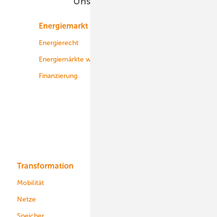
Unsere Themen
Energiemarkt
Technologie
Energierecht
Planung
Energiemärkte weltweit
Logistik
Finanzierung
Betrieb
Onshore-Wind
Offshore-Wind
Solar
Bioenergie
Transformation
Energieversorger
Service
Mobilität
Kommunen
Netze
Stadtwerke
Speicher
Energiekonzerne