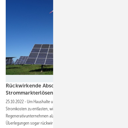
BWE / Sandra Majer
Rückwirkende Abschöpfung von
Strommarkterlösen scheinbar vom
Tisch
25.10.2022
-
Um Haushalte und Unternehmen bei Gas- und
Stromkosten zu entlasten, will das BMWK Erlöse von
Regenerativunternehmen abschöpfen. Das sollte in ersten
Überlegungen sogar rückwirkend geschehen und hätte zu zahlreiche