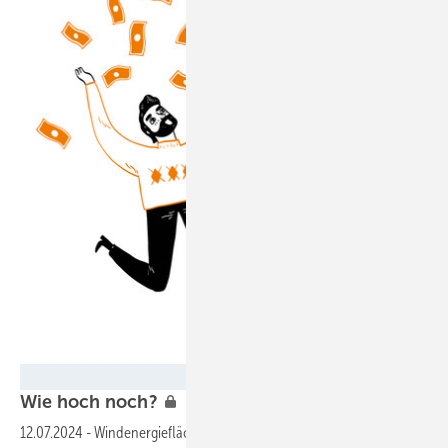
Foto: Huza Studio - stock.adobe.com
W ie hoch
noch?
12.07.2024
-
Windenergieflächen sind knapp. Das treibt die Pachten