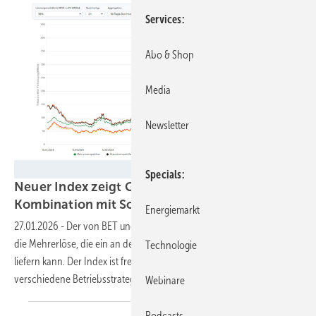
Services
Abo & Shop
Media
Newsletter
BET Consulting
Specials
Neuer Index zeigt Gewinne mit Speichern in
Kombination mit
Solarparks
Energiemarkt
27.01.2026
-
Der von BET und Energy2Marekt entwickelte Index zeigt
die Mehrerlöse, die ein an der Solaranlage angeschlossener Speicher
Technologie
liefern kann. Der Index ist frei zugänglich und berücksichtigt
verschiedene
Betriebsstrategien.
Webinare
Podcasts