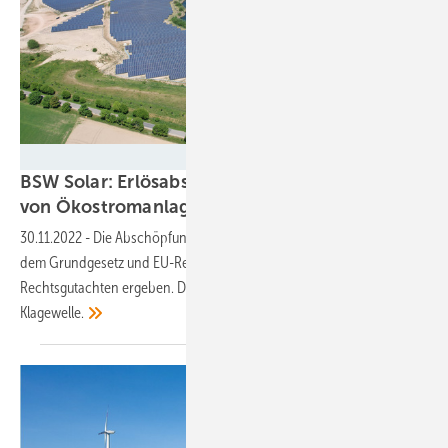
Enerparc AG, Sitemark
BSW Solar: Erlösabschöpfung von Betreibern
von Ökostromanlagen ist
verfassungswidrig
30.11.2022
-
Die Abschöpfung fiktiver Erlöse aus Solaranlagen ist mit
dem Grundgesetz und EU-Recht nicht vereinbar. Das hat ein
Rechtsgutachten ergeben. Der BSW Solar warnt vor einer
Klagewelle.