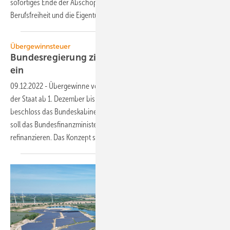
sofortiges Ende der Abschöpfungensehen wegen Verletzung der
Berufsfreiheit und die
Eigentumsgarantie.
Übergewinnsteuer
Bundesregierung zieht Grünstrom-Mehrerlöse
ein
09.12.2022
-
Übergewinne von Erneuerbare-Energien-Anlagen wird
der Staat ab 1. Dezember bis vorerst 30. Juni 2023 abschöpfen. Das
beschloss das Bundeskabinett am 25. November. Mit dem Instrument
soll das Bundesfinanzministerium eine Strompreisdeckelung
refinanzieren. Das Konzept sieht vor, die Gewinne
aus...