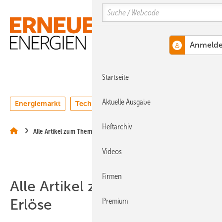
Springe
Springe
Springe
Search
auf
auf
auf
Hauptinhalt
Hauptmenü
SiteSearch
MENÜ
Startseite
Aktuelle Ausgabe
Energiemarkt
Technologie
Webinare
Podcasts
Heftarchiv
Alle Artikel zum Thema Erlöse
Videos
Firmen
Alle Artikel zum Thema
Erlöse
Premium