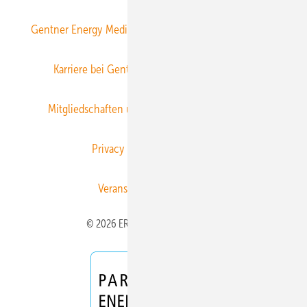
Gentner Energy Media
Gentner Verlag
Impressum
Karriere bei Gentner
Team
Mediaservice
Mitgliedschaften und Engagement
Newsletter
Privacy Manager
RSS-Feed
Veranstaltungen / Webinare
© 2026 ERNEUERBARE ENERGIEN