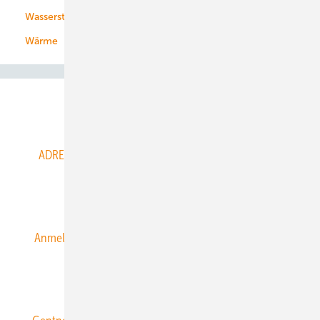
Wasserstoff
Wärme
Abo- & Leserservice
ADRESSBUCH der WIND- und SOLARENERGIE
AGB
Alle Inhalte chronologisch
Anmelden
Anmeldung & Registrierung
Datenschutz
E-Paper
ERNEUERBARE ENERGIEN abonnieren