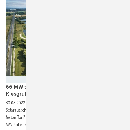
Q ENERGY Solutions SE
66 MW schwimmende PV für ehemalige
Kiesgrube
30.08.2022
-
Q-Energy France belegte bei der jüngsten französischen
Solarausschreibung den ersten Platz und verfügt nun über einen
festen Tarif sowie die Baugenehmigung für ein schwimmendes 66-
MW-Solarprojekt auf einer ehemaligen Kiesgrube im Nordosten