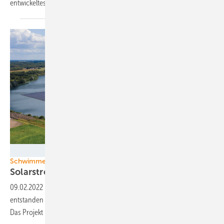
entwickeltes System zum
Einsatz.
Baywa r.e.
Schwimmende Solaranlage
Solarstrom vom
Silbersee
09.02.2022
-
Auf dem See, der aus einer ehemaligen Quarzsandgrube
entstanden ist, baut Baywa derzeit eine schwimmende Solaranlage.
Das Projekt kommt komplett ohne staatliche Förderung
aus.