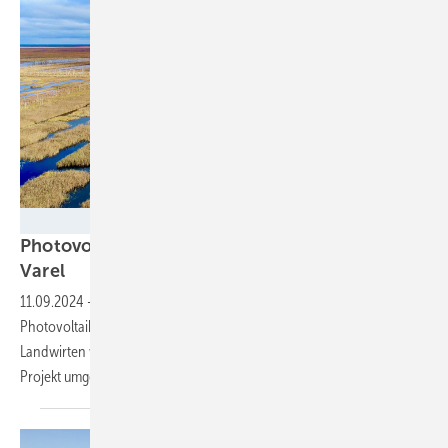
Kirill Shakhmatov
Photovoltaikanlage entsteht im Moorgebiet
Varel
11.09.2024
-
WI Energy startet den Bau einer der ersten Moor-
Photovoltaikanlagen in Deutschland. In Kooperation mit lokalen
Landwirten wird im niedersächsischen Varel ein wegweisendes
Projekt
umgesetzt.