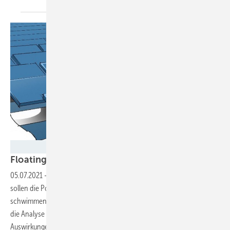
Fraunhofer ISE
Floating PV auf dem
Teststand
05.07.2021
-
Im Rahmen eines gemeinsamen Forschungsprojekts
sollen die Potenziale und die technische Umsetzung von
schwimmenden Solaranlagen untersucht werden. Dazu gehören auch
die Analyse der Wirtschaftlichkeit und und der gewässerökologischen
Auswirkungen.