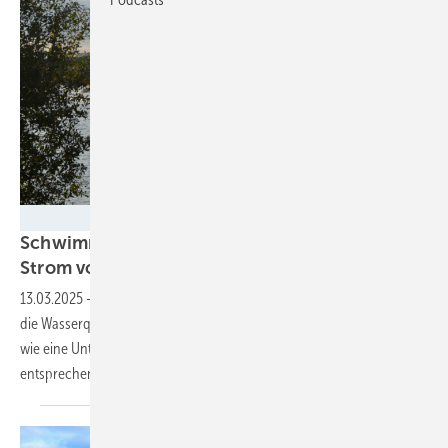
Velka Botička
Schwimmende Solarkraftwerke: Sauberer
Strom von sauberen
Gewässern
13.03.2025
-
Schwimmende Solaranlagen haben keinen Einfluss auf
die Wasserqualität der Seen. Auch der Pflanzenbewuchs leidet nicht,
wie eine Untersuchung ergeben hat. Die Gesetzgebung müsste
entsprechend angepasst
werden.