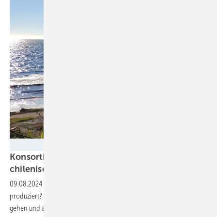
Kelvin - stock.adobe.com
Konsortium plant 1-GW-Offshore-Park vor der
chilenischen
Küste
09.08.2024
-
Werden hier bald die Grünen Kraftstoffe für Europa
produziert? Ein schwimmender Windpark soll in den 2030er in Betrieb
gehen und auch Energie für Wasserstoff und E-Fuels
liefern.