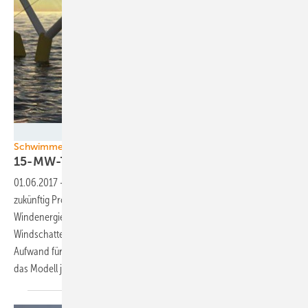
aerodyn engineering GmbH
Schwimmende Windparks
15-MW-Turbine: Zwilling schlägt
Riese
01.06.2017
-
Eine schwimmende Zwillingswindturbine könnte
zukünftig Probleme vermindern helfen, die es für die Offshore-
Windenergie mit ihren immer größeren Anlagen gibt: Weniger
Windschatten, geringere Zunahme von Masse und Gewicht, weniger
Aufwand für den Schwimmkörper. Anlagenentwickler Aerodyn stellt
das Modell jetzt in London
vor.