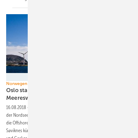
flickr, Bjarte Hoff
Norwegen
Oslo startet mit schwimmenden
Meereswindparks
16.08.2018
-
Mit der Freigabe von zwei Pilot-Entwicklungsfeldern in
der Nordsee will die Regierung in Oslo im Herbst den Startschuss für
die Offshore-Windenergie in geben. Öl- und Energie-Minister Terje
Søviknes kündigte am Dienstag auf einer nationalen Konferenz der Öl-