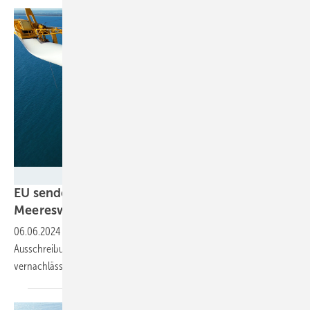
Renexia
EU sendet Regierung in Rom das Startsignal für
Meereswindkraft und
Co
06.06.2024
-
Italien rückt mit dem „Go“ aus Brüssel den
Ausschreibungen für Offshore-Windkraft und für bisher
vernachlässigte Grünstromtechnik an Land
näher.