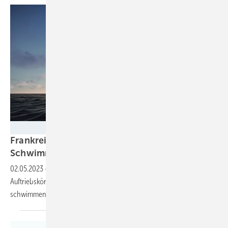
EolMed
Frankreichs Windkraft macht sich für
Schwimmkurs
bereit
02.05.2023
-
Mit der Anlieferung der Stahlkammern für die
Auftriebskörper der Turbinen hat der Bau des zweiten
schwimmenden Seewindparks in Frankreich
begonnen.