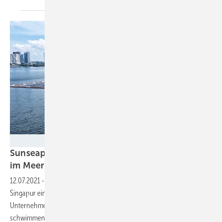
Huawei
Sunseap baut schwimmendes Solarkraftwerk
im Meer vor
Singapur
12.07.2021
-
Der Projektentwickler Sunseap hat vor der Küste von
Singapur eine Floating-PV-Anlage gebaut. Dabei musste das
Unternehmen größere Herausforderungen meistern als sie mit
schwimmenden Anlagen auf Binnenseen notwendig
sind.