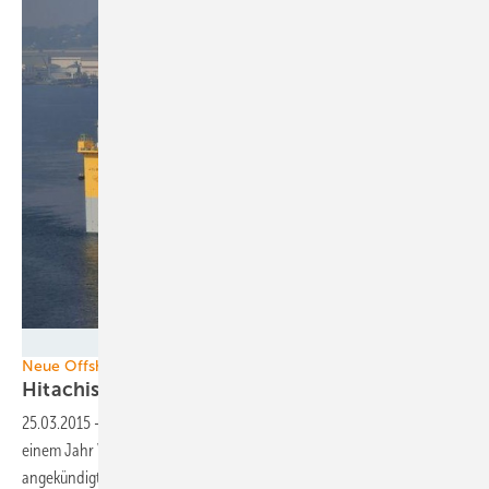
Foto: Fukushima Offshore Wind Consortium
Neue Offshore-Konzepte
Hitachis Lee-Läufer ist
da
25.03.2015
-
Der japanische Elektrokonzern Hitachi hat nach bis zu
einem Jahr Verzögerung den Prototyp der im Jahr 2012
angekündigten Fünf-Megawatt-Offshoreanlage errichtet. Die