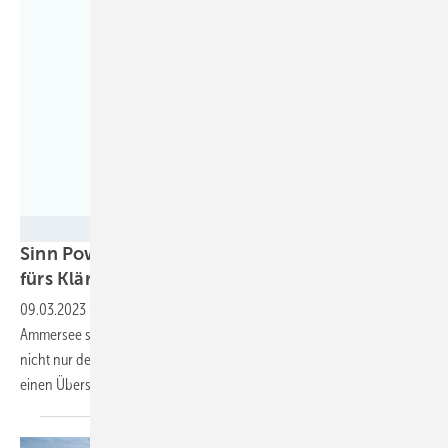
Sinn Power
Sinn Power baut schwimmende Solaranlage
fürs
Klärwerk
09.03.2023
-
Auf den Schönungsteichen des Klärwerks in Eching am
Ammersee sollen in Zukunft Solarmodule schwimmen. Sie denken
nicht nur den gesamten Strombedarf der Anlage, sondern speisen
einen Überschuss ins Netz
ein.