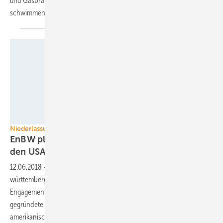
und Gasbranche an, die Areale sollten je einen Pilot-Anlagenpark für
schwimmende Offshore-Windturbinen
ermöglichen.
EnBW
Niederlassung und Joint Venture gegründet
EnBW plant schwimmenden Offshore-Park in
den
USA
12.06.2018
-
Das Ländle ist nicht genug: Nachdem der baden-
württembergische Energieversorger EnBW Anfang 2018 sein
Engagement in Taiwan verkündet hat, legt er nun nach. Die neu
gegründete Regionalniederlassung EnBW North America soll den
amerikanischen Markt erschließen. Ein erstes Projekt gibt es auch