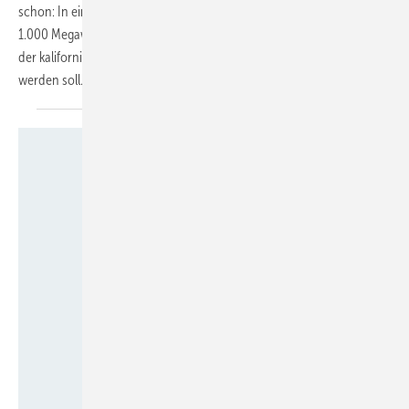
schon: In einem Joint Venture mit Trident Winds plant EnBW den 650-
1.000 Megawatt starken Offshorewind-Projekts „Morro Bay“, der vor
der kalifornischen Küste auf schwimmenden Fundamenten gebaut
werden
soll.