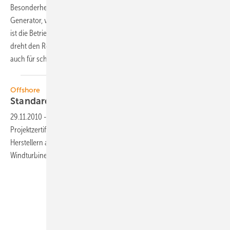
Besonderheit der Getriebe-Anlage mit einem mittelschnell drehenden
Generator, verkürztem Triebstrang und Permanentmagnetgenerator
ist die Betriebsweise als Leeläufer: Die so genannte Downwindanlage
dreht den Rotor auf der windabgewandten Seite des Turmes – und ist
auch für schwimmende Fundamente
konzipiert.
Offshore
Standard für schwimmende
Windparks
29.11.2010
-
Die Stiftung De Norske Veritas (DNV) ist als
Projektzertifizierer bekannt. Sie erklärt nun, gemeinsam mit führenden
Herstellern an einem Standard für schwimmende Plattformen für
Windturbinen zu
arbeiten.
Unsere Themen