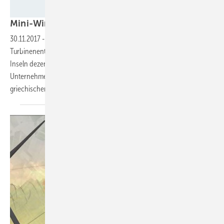
Seawind
Mini-Windparks um griechische
Inseln
30.11.2017
-
Mit dem ersten Projekt des niederländisch-norwegischen
Turbinenentwicklers Seawind könnten überall vor den griechischen
Inseln dezentrale Klein-Meereswindparks entstehen. Das
Unternehmen meldete eine entsprechende Vereinbarung mit dem
griechischen Erneuerbare-Energien-Betreiber WRE
Hellas.