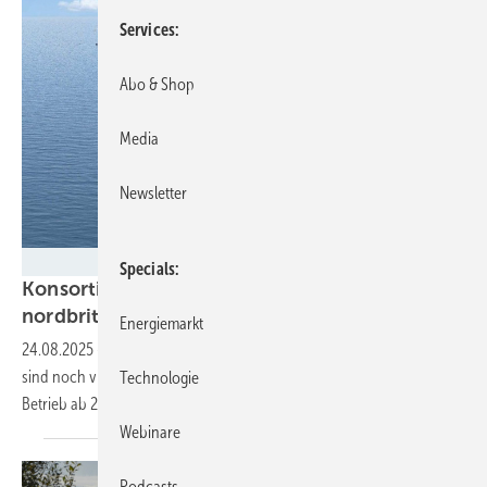
Services
Abo & Shop
Media
Newsletter
BW Ideol
Specials
Konsortium mit Baywa RE bringt
nordbritischen Schwimmwindpark
voran
Energiemarkt
24.08.2025
-
Floating-Offshore-Windparks in Gigawatt-Dimension
sind noch visionär. Ein Genehmigungsantrag zielt nun auf einen
Technologie
Betrieb ab 2033 in
Schottland.
Webinare
Podcasts