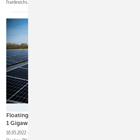
Frankreichs.
BayWa r.e.
Floating PV im Osterpaket: Statt 20 würde nur
1 Gigawatt übrig
bleiben
10.05.2022
-
Rigorose Einschränkungen im Osterpaket würden