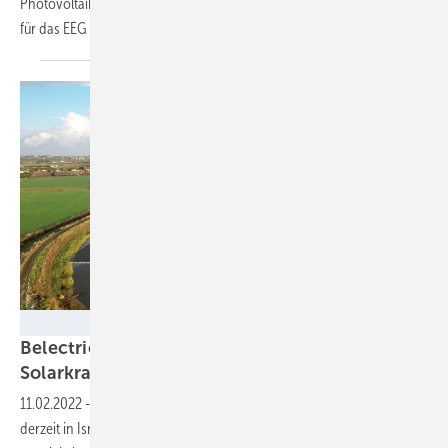
Photovoltaik einige beachtliche Vorteile. Deshalb wird sie im Entwurf
für das EEG 2023
gestärkt.
Belectric
Belectric baut zwei schwimmende
Solarkraftwerke in
Israel
11.02.2022
-
Insgesamt 36 Megawatt Modulleistung errichtet Belectric
derzeit in Israel auf Gewässeroberflächen. Dabei kommt ein eigens