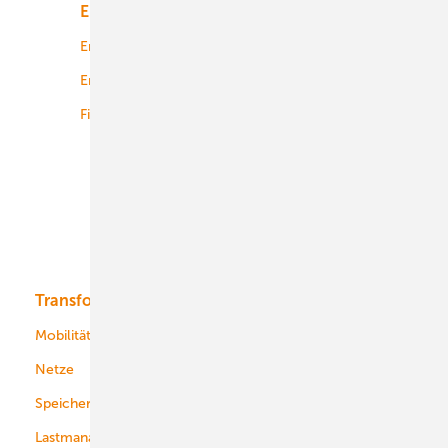
Energiemarkt
Technologie
Energierecht
Planung
Energiemärkte weltweit
Logistik
Finanzierung
Betrieb
Onshore-Wind
Offshore-Wind
Solar
Bioenergie
Transformation
Energieversorger
Service
Mobilität
Kommunen
Netze
Stadtwerke
Speicher
Energiekonzerne
Lastmanagement