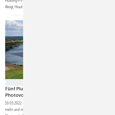
Floating-PV-Potenzial fast komplett zerstören. Interview mit Toni
Weigl, Head of Product Management Floating-PV bei Baywa
RE.
Baywa r.e.
Fünf Pluspunkte für schwimmende
Photovoltaik
10.03.2022
-
Floating PV ist eine Technologie, die auch in Deutschland
mehr und mehr ins Visier rückt. Tatsächlich hat schwimmende