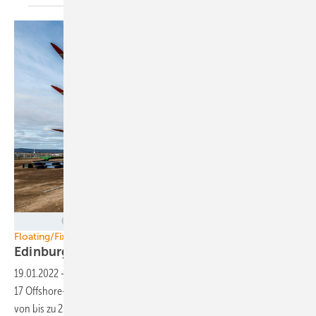
Malcolm McCurrach | New Wave Images UK - Crown Estate Scotland
Floating/Fixed Foundations
Edinburgh gibt Meereswindkraft frei
19.01.2022
-
Die schottische Meeresbodenverwaltungsbehörde hat
17 Offshore-Windpark-Entwicklungsareale mit einem Projektangebot
von bis zu 25 Gigawatt
ausgewählt.