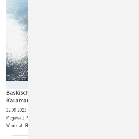
Saitec Offshore Technologies
Baskische Meereswindturbine auf dem
Katamaran
22.09.2023
-
Spaniens erste schwimmende und zweite Offshore-
Megawatt-Pilotwindturbine erzeugt Strom. Sie bringt das fünfte
Windkraft-Floßkonzept auf den
Markt.