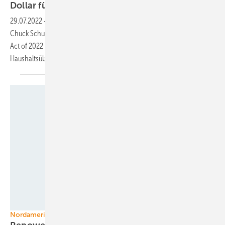
Dollar für Erneuerbare und
Klima
29.07.2022
-
US-Senator Joe Manchin und Mehrheitsführer im Senat,
Chuck Schumer haben sich darauf geeinigt, den Inflation Reduction
Act of 2022 in das im Kongress verhandelte
Haushaltsüberleitungsgesetz
aufzunehmen.
Foto: Repower
Nordamerika