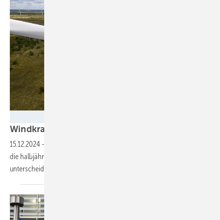
Dominik Obertreis www.obertreis.de - Deutsche Windtechnik
Windkraft-Branche wieder positiver
gestimmt
15.12.2024
-
Die Stimmung der Windkraftindustrie hellt sich auf, wie
die halbjährliche Umfrage der Hamburger Messe ergibt. Doch sie
unterscheidet sich
regional.