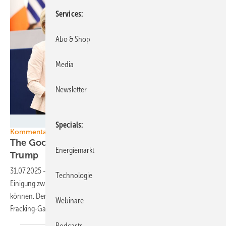
Services
Abo & Shop
Media
Newsletter
European Union 2024 - Source : EP
Specials
Kommentar
The Good, the Bad and the Ugly: Zoll-Deal mit
Energiemarkt
Trump
31.07.2025
-
Für das Aufhalten der Klimakatastrophe hätte die
Technologie
Einigung zwischen EU und USA im Zollstreit nicht schlechter ausgehen
können. Den Amerikanern Energie abkaufen zu wollen, heißt:
Webinare
Fracking-Gas nach Europa
bringen.
Podcasts