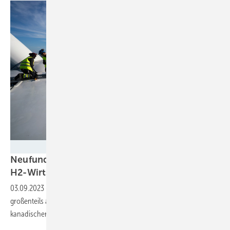
Nordex
Neufundlandwind für künftige deutsche
H2-Wirtschaft
03.09.2023
-
Importe sollen Deutschlands Wasserstoffbedarf 2030
großenteils abdecken. Abo Wind zielt mit Gigawattprojekt in
kanadischer Wildnis auf den
Bedarf.