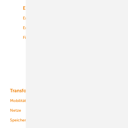
Energiemarkt
Technologie
Energierecht
Planung
Energiemärkte weltweit
Logistik
Finanzierung
Betrieb
Onshore-Wind
Offshore-Wind
Solar
Bioenergie
Transformation
Energieversorger
Service
Mobilität
Kommunen
Netze
Stadtwerke
Speicher
Energiekonzerne