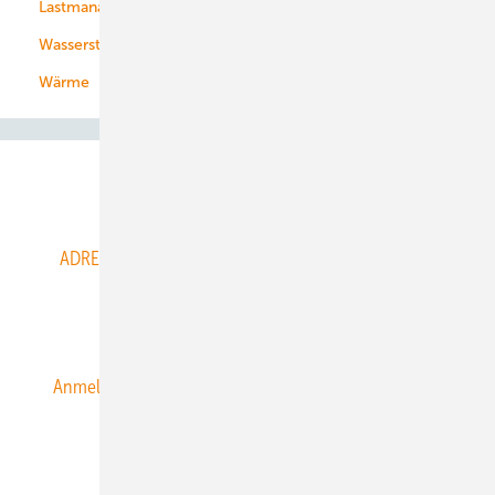
Lastmanagement
Wasserstoff
Wärme
Abo- & Leserservice
ADRESSBUCH der WIND- und SOLARENERGIE
AGB
Alle Inhalte chronologisch
Anmelden
Anmeldung & Registrierung
Datenschutz
E-Paper
ERNEUERBARE ENERGIEN abonnieren