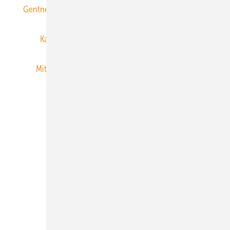
Gentner Energy Media
Gentner Verlag
Impressum
Karriere bei Gentner
Team
Mediaservice
Mitgliedschaften und Engagement
Newsletter
Privacy Manager
RSS-Feed
Veranstaltungen / Webinare
© 2026 ERNEUERBARE ENERGIEN