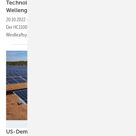
Technologie macht Offshore-Installationen bei
Wellengang
möglich
20.10.2022
-
Deme erprobt mit Seaqualize einen Hebekompensator.
Der HC1100 soll es möglich machen, schnell und sicher Offshore-
Windkraftsysteme zu
montieren.
Gregory Miller
US-Demokraten einigen sich auf 370 Milliarden