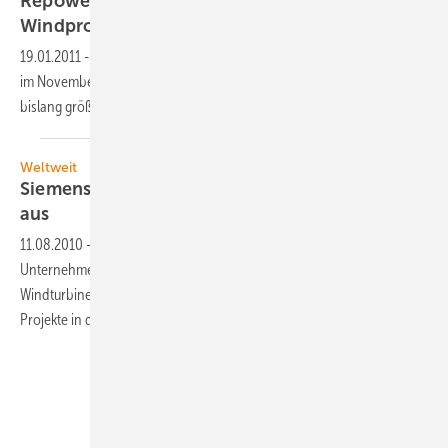
Repower schließt 300-MW-Vertrag für
Windprojekte in
Kanada
19.01.2011
-
Die Windanlagen sind der erste Abruf aus einem bereits
im November 2009 geschlossenen Rahmenvertrag und stellen das
bislang größte Einzelprojekt des Unternehmens
dar.
Weltweit
Siemens baut Windgeschäft in Nordamerika
aus
11.08.2010
-
Mit Samsung C&T Corporation vereinbarte das
Unternehmen ein Rahmenabkommen über die Lieferung von
Windturbinen mit einer Gesamtleistung von bis zu 600 MW für
Projekte in der Provinz
Ontario.
Unsere Themen