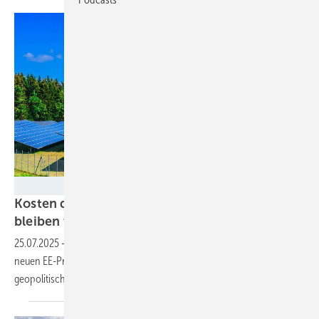
monticellllo / Adobe Stock
Kosten der Energiewende: Wind und PV
bleiben weltweit günstigste
Stromerzeuger
25.07.2025
-
Laut eines aktuellen Irena-Berichts sind 91 Prozent der
neuen EE-Projekte günstiger als fossile Alternativen. Doch
geopolitische Spannungen könnten die Dynamik
bremsen.