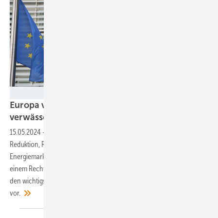
Velka Botička
Europa vor der Wahl: Wird der Green Deal
verwässert?
15.05.2024
-
Die EU steht vor enormen Herausforderungen. CO2-
Reduktion, Resilienzbemühungen und ein angeglichenes
Energiemarktdesign sind nur einige der Aufgaben. Die Sorge vor
einem Rechtsruck kommt hinzu. Der BEE stellt ein Positionspapier mit
den wichtigsten Aufgaben für den weiteren Ausbau der Erneuerbaren
vor.