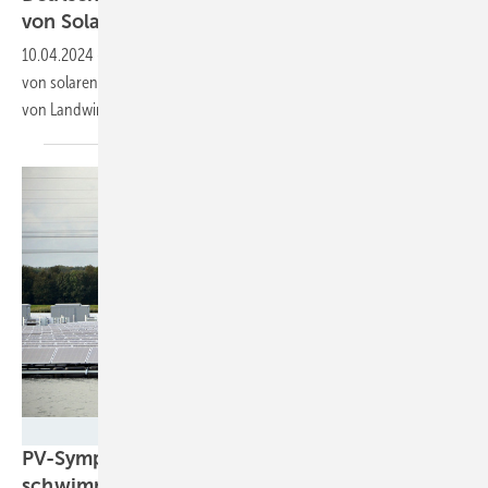
von
Solarparks
10.04.2024
-
In Deutschland stehen ausreichend Flächen für den Bau
von solaren Freiflächenanlagen zur Verfügung. Die Doppelnutzung
von Landwirtschaft und Photovoltaik birgt jede Menge
Potenzial.
Velka Botička
PV-Symposium: Großes Potenzial für
schwimmende Solaranlagen in
Deutschland