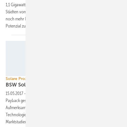
1,1 Gigawatt. Dadurch könnten 1,4 Millionen Mieter allein in diesen
Städten vom preiswerten Solarstrom profitieren. Allerdings müssen
noch mehr Hürden aus dem Weg geräumt werden, um das gesamte
Potenzial zu
heben.
Industrial Solar
Solare Prozesswärme
BSW Solar veröffentlicht
Technologieratgeber
15.05.2017
-
Der Bundesverband Solarwirtschaft hat das Projekt Solar
Payback gestartet. Damit will er die Technologie weiter in die
Aufmerksamkeit von Unternehmen rücken. Zunächst ist eine
Technologiebroschüre erschienen. Im weiteren Verlauf werde noch
Marktstudien entstehen. Zudem werden Geschäfts- und