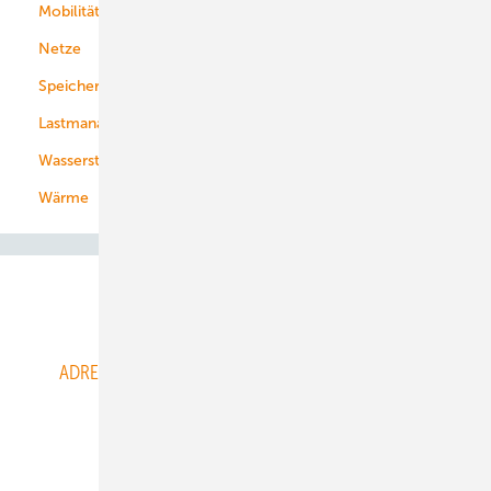
Mobilität
Kommunen
Netze
Stadtwerke
Speicher
Energiekonzerne
Lastmanagement
Wasserstoff
Wärme
Abo- & Leserservice
ADRESSBUCH der WIND- und SOLARENERGIE
AGB
Alle Inhalte chronologisch
Anmelden