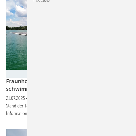
Fraunhofer ISE
Fraunhofer ISE veröffentlicht Leitfaden zu
schwimmenden
Solaranlagen
21.07.2025
-
Der neue Leitfaden beschreibt nicht nur den aktuellen
Stand der Technologie. Er beinhaltet auch umfangreiche
Informationen zur Planung und zum Betrieb solcher
Anlagen.