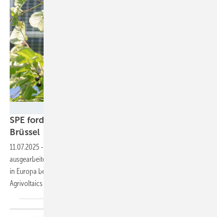
SunAgri
SPE fordert mehr Engagement für Agri-PV in
Brüssel
11.07.2025
-
Der europäische Solarverband hat einige Vorschläge
ausgearbeitet, wie der Ausbau der Doppelnutzung von Agrarflächen
in Europa beschleunigt werden kann. Die Eckpunkte wurden auf der
Agrivoltaics World Conference in Freiburg
vorgestellt.