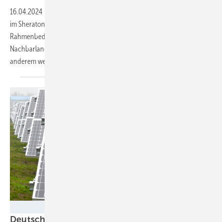
16.04.2024
-
Das Seminar Go West: Frankreich am 14. Mai 2024 blickt
im Sheraton Hannover auf die Potenziale, gesetzliche und steuerliche
Rahmenbedingungen und praktische Erfahrungen des
Nachbarlandes. Expertinnen und Experten thematisieren unter
anderem welche Chancen für die Finanzierung von
Onshore...
Velka Botička
Deutschland hat genug Flächen für den Bau