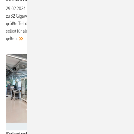
29.02.2024
-
In Deutschland könnten auf künstlichen Gewässern bis
zu 32 Gigawatt Solarleistung installiert werden. Allerdings geht der
größte Teil des Potenzials durch rechtliche Restriktionen verloren, die
selbst für abgelegene und ungenutzte Bagger- oder Kiesseen
gelten.
Dirk Mahler/Fraunhofer ISE
Solarindustrie in Baden-Württemberg kann