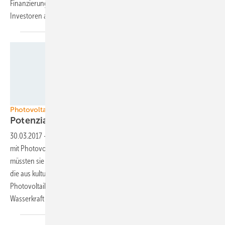
Finanzierungsmodelle für Projektentwickler, Energiedienstleister und
Investoren
aufgezeigt.
Tritec
Photovoltaik in der Schweiz
Potenzial für Solarstrom neu
berechnet
30.03.2017
-
30 Terawattstunden Solarstrom könnten die Schweizer
mit Photovoltaikanlagen an und auf ihren Häusern produzieren. Dabei
müssten sie noch nicht einmal Gebäude mit Solarmodulen belegen,
die aus kulturhistorischen oder gesellschaftlichen Gründen für die
Photovoltaik eher tabu sind. Damit wäre zusammen mit der
Wasserkraft die Vollversorgung mit Ökostrom
möglich.