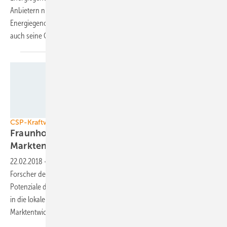
Anbietern nicht wahrgenommen wird. Doch das Engagement der
Energiegenossenschaften im Bereich Mieterstrom hat in der Regel
auch seine
Grenzen.
DLR
CSP-Kraftwerke
Fraunhofer ISE unterstützt die
Marktentwicklung in der
MENA-Region
22.02.2018
-
Im Rahmen eines Weltbankprogramms haben die
Forscher des Fraunhofer ISE in Nordafrika und im Nahen Osten die
Potenziale der konzentrierenden Solarthermie und deren Integration
in die lokalen Energiesysteme ausgelotet. Damit soll die
Marktentwicklung angekurbelt
werden.