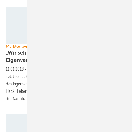
Fronius
Marktentwicklung Photovoltaik und Speicher
„Wir sehen am meisten Potenzial in den
Eigenverbrauchsmärkten“
11.01.2018
-
Der österreichische Leistungselektronikhersteller Fronius
setzt seit Jahren auf Lösungen, um die komplexen Herausforderungen
des Eigenverbrauchs zu stemmen. Im Interview berichtet Martin
Hackl, Leiter der Solarsparte bei Fronius, über die aktuelle Entwicklung
der Nachfrage nach solchen
Lösungen.