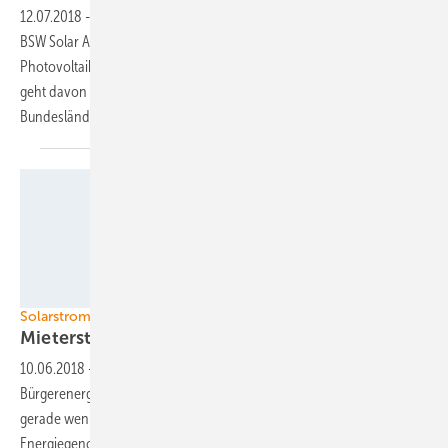
12.07.2018
-
Die hessische Landesregierung will nach Angaben des
BSW Solar Ackerflächen für den Bau von
Photovoltaikfreiflächenanlagen freigeben. Der Branchenverband
geht davon aus, dass in den kommenden Monaten weitere
Bundesländer
folgen.
Foto: Heidelberger Energiegenossenschaft
Solarstrom in Mehrfamilienhäusern
Mieterstrom passt perfekt zu
Energiegenossen
10.06.2018
-
Mietrestromanlagen und
Bürgerenergiegenossenschaften passen sehr gut zusammen. Denn
gerade wenn es um kleine Projekte geht, können vor allem die
Energiegenossen dieses Potenzial heben, das von den großen