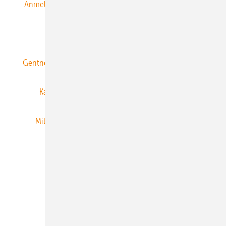
Anmeldung & Registrierung
Datenschutz
E-Paper
ERNEUERBARE ENERGIEN abonnieren
Gentner Energy Media
Gentner Verlag
Impressum
Karriere bei Gentner
Team
Mediaservice
Mitgliedschaften und Engagement
Newsletter
Privacy Manager
RSS-Feed
Veranstaltungen / Webinare
© 2026 ERNEUERBARE ENERGIEN