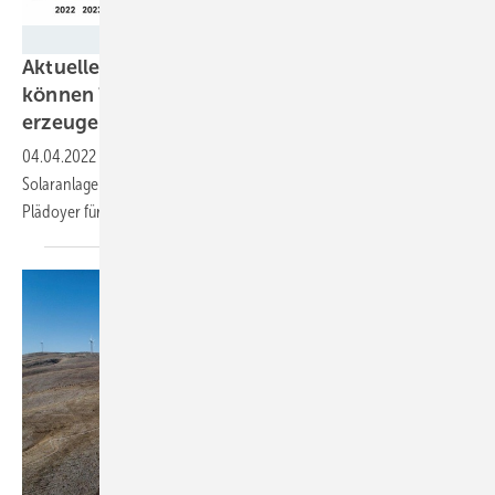
Eon
Aktuelle Studie: Solaranlagen auf Neubauten
können 78 Terawattstunden Sonnenstrom
erzeugen
04.04.2022
-
Insgesamt 78 Terawattstunden Sonnenstrom können
Solaranlagen auf neuen Einfamilienhäusern bis 2036 produzieren. Ein
Plädoyer für die
Solarpflicht?