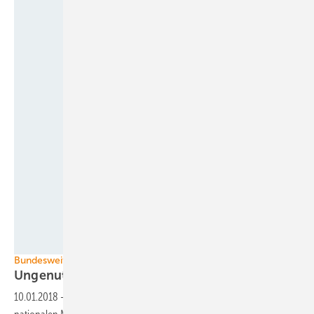
Universität Hohenheim / Oskar Eyb
Bundesweit einmalige Messkampagne
Ungenutzte Potenziale von
Biogasanlagen
10.01.2018
-
Die Universität Hohenheim erkundet mit einem