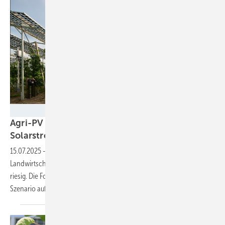
Bernd Schumacher
Agri-PV kann in Deutschland 500 Gigawatt
Solarstromleistung
bereitstellen
15.07.2025
-
Das Potenzial für die zusätzliche Nutzung von
Landwirtschaftsflächen für die Stromproduktion in Deutschland ist
riesig. Die Forscher des Fraunhofer ISE haben ein realistisches
Szenario
aufgezeigt.