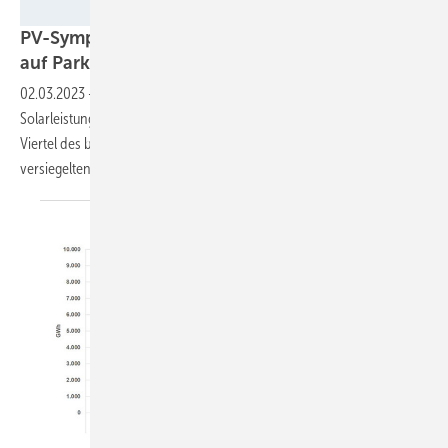
WI Enregy
PV-Symposium: 59 Gigawatt Solarleistung sind
auf Parkplätzen
möglich
02.03.2023
-
Die Möglichkeiten, auf bestehenden Parkplätzen
Solarleistung zu errichten, sind riesig. Damit könnte schon etwa ein
Viertel des bis 2040 geplanten Zubaus gestemmt werden – auf
versiegelten Flächen mit geringen
Akzeptanzproblemen.