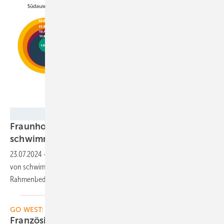
Fraunhofer ISE
Fraunhofer ISE und RWE haben Potenzial für
schwimmende Solaranlagen
berechnet
23.07.2024
-
In Deutschland gibt es ein riesiges Potenzial für den Bau
von schwimmenden Solaranlagen auf Binnengewässern. Bei lockeren
Rahmenbedingungen könnte es sogar noch viel größer
sein.
GO WEST: FRANKREICH
Französisches
Potenzial