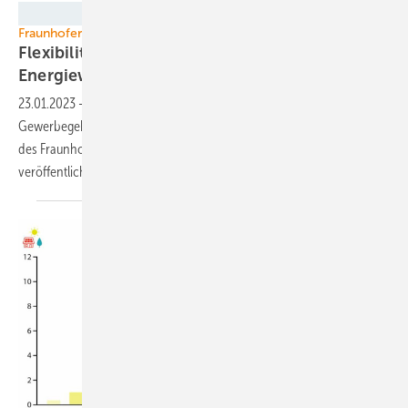
Fraunhofer ISE
Fraunhofer ISE
Flexibilität von Gewerbegebäuden für die
Energiewende nutzbar
machen
23.01.2023
-
Wie können Flexibilitätspotenziale genutzt werden, die
Gewerbegebäude bieten? Dieser Frage hat sich eine Forschergruppe
des Fraunhofer ISE angenommen und jetzt die Ergebnisse
veröffentlicht.