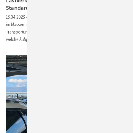
Lastverkehr mit Wasserstoff: Normierung und
Standardisierung sind
notwendig
13.04.2023
-
Bisher ist Wasserstoff für den Gütertransport noch nicht
im Massenmarkt angekommen. Viele Spediteure und andere
Transportunternehmen würden aber umsteigen. Eine Studie zeigt,
welche Aufgaben zeitnah noch zu bewältigen
sind.