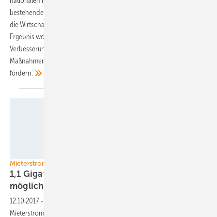
nationalen Messprogramm die Effizienz und die Betriebsweise
bestehender Biogasanlagen. Dabei untersucht sie mit Projektpartnern
die Wirtschaftlichkeit und Umweltfreundlichkeit in 60 Fällen. Als
Ergebnis wollen die Forscher noch in diesem Jahr
Verbesserungsvorschläge für die Praxis und für neue politische
Maßnahmen präsentieren, die eine effizientere Biogas-Nutzung
fördern.
Stadt und Land
Mieterstrom in Deutschland
1,1 Gigawatt Solarleistung in den Städten
möglich
12.10.2017
-
Eine neue Verbändestudie schätzt das Potenzial für
Mieterstromanlagen in den 20 größte Städten der Bundesrepublik auf