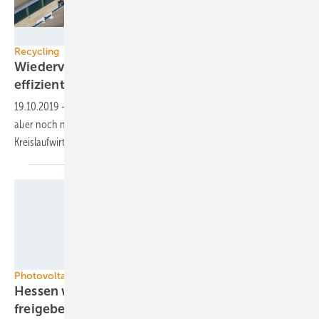
Eckhart Matthaeus / www.em-foto.de /www.heli-works.de
Recycling
Wiederverwerten statt entsorgen: Potenziale
effizienten Recyclings
nutzen
19.10.2019
-
Die Möglichkeiten des Recyclings werden besser, sind
aber noch nicht optimal. Auch bei der Energiewende ist das Thema
Kreislaufwirtschaft
relevant.
IBC Solar
Photovoltaik Ausschreibungen – ein Kommentar
Hessen will Ackerflächen für Solarparks
freigeben