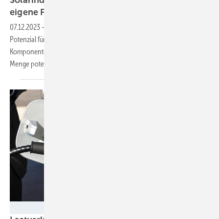
eigene Fertigung
aufbauen
07.12.2023
-
Eine aktuelle Studie zeigt, dass in Baden-Württemberg viel
Potenzial für den Auf- und Ausbau einer eigenen Fertigung von
Komponenten für den Solarausbau schlummert. Es gibt schon jede
Menge potenzielle Unternehmen, die einsteigen
könnten.
Velka Botička