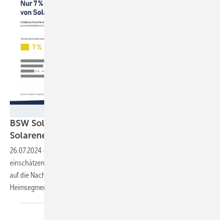
BSW Solar
BSW Solar bemängelt Informationsdefizit über
Solarenergie in der
Bevölkerung
26.07.2024
-
Nur wenige Bundesbürger:innen können richtig
einschätzen, wie viel Strom eine Solaranlage liefert. Dies könnte sich
auf die Nachfrage nach Photovoltaikanlagen auswirken, die gerade im
Heimsegment momentan leicht rückläufig
ist.