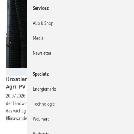
Services
Abo & Shop
Media
Newsletter
Velka Botička
Specials
Kroatien hat das Potenzial von 4,7 Gigawatt
Agri-PV
Energiemarkt
20.07.2026
-
Für den Bau dieser Leistung müssten nur fünf Prozent
der Landwirtschaftsfläche doppelt genutzt werden. Für Kroatien ist
Technologie
das wichtig. Schließlich büßt der Balkanstaat viel BIP durch den
Klimawandel
ein.
Webinare
Podcasts