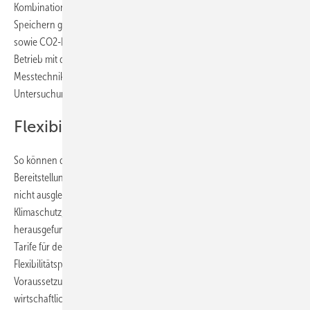
Kombination mit Wärmepumpen oder thermischen oder elektrischen
Speichern gesteigert werden kann. Dies reduziere die Energiekosten
sowie CO2-Emissionen. Allerdings sei ein flexibler, netzdienlicher
Betrieb mit dem aktuellen rechtlichen Rahmen und den installierten
Messtechniken kaum zu realisieren, lautet eines der Ergebnisse der
Untersuchungen.
Flexibilität wirtschaftlich machen
So können die bisher möglichen ökonomischen Anreize zur
Bereitstellung von Flexibilität die Mehrkosten zu deren Erschließung
nicht ausgleichen, wie die Forscher:innen des Instituts für
Klimaschutz, Energie und Mobilität (IKEM) als Projektpartner
herausgefunden haben. Dazu müsste unter anderem die Struktur der
Tarife für den Strombezug reformiert werden, um relevanter
Flexibilitätspotenziale zu heben. Außerdem sind technologische
Voraussetzungen notwendig, um die Bereitstellung von Flexibilität
wirtschaftlich interessant zu gestalten. Die Forscher:innen schlagen