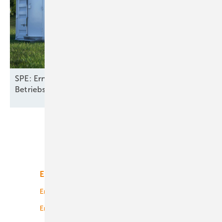
SPE: Erneuerbare mit Speichern halbieren
Betriebskosten fürs Stromsystem in
Europa
Unsere Themen
Energiemarkt
Technologie
Energierecht
Planung
Energiemärkte weltweit
Logistik