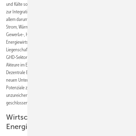
und Kälte sowie Lösungen zur Reduzierung der CO2-Emissionen und
zur Integration erneuerbarer Energien ausgelotet. Hier ging es vor
allem darum, neben der effizienten Nutzung und Verknüpfung von
Strom, Wärme und Kälte auch zu erproben, wie Industrie sowie der
Gewerbe-, Handels- und Dienstleistungssektor (GHD) in die
Energiewirtschaft eingebunden werden können. „Bislang sind
Liegenschaften mittelständischer Industrieunternehmen oder des
GHD-Sektors nur primärenergetisch betrachtet worden, nicht als
Akteure im Energiesystem“, begründet Jessica Thomsen, Teamleiterin
Dezentrale Energieversorgung und Märkte am Fraunhofer ISE, den
neuen Untersuchungsansatz. „Die in ihnen schlummernden
Potenziale zur Bereitstellung von Flexibilität sind bisher nur
unzureichend erforscht worden, eine Lücke, die unser Projekt
geschlossen hat“, betont sie.
Wirtschaftlichkeit der
Energieversorgung bewerten