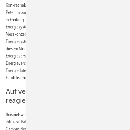
Konkret haben die Forscher:innen beim Baustoffhersteller Hermann
Peter im badischen Rheinau, beim Lebensmittelhersteller Taifun-Tofu
in Freiburg sowie am eigenen Campus eine umfangreiche
Energiesystemanalyse durchgeführt. Mit selbst entwickelten
Messkonzepten haben sie alle Energiedaten erfasst und diese in das
Energiesystemmodell District des Fraunhofer ISE eingegeben. Mit
diesem Modell lässt sich die Wirtschaftlichkeit von
Energieversorgungskonzepten untersuchen und diese
Energieversorgungskonzepte optimieren. Mit den erhobenen
Energiedaten konnten die Forscher:innen auch die Möglichkeiten zur
Flexibilisierung von Strom,- Wärme- und Kältenutzung darstellen.
Auf veränderliche Strompreise
reagieren
Beispielsweise haben die Wissenschaftler:innen auch das Kältenetz
inklusive Kaltwasserspeicher mit 200 Kubikmeter Volumen, der am
Campus des Fraunhofer ISE installiert ist, in die Untersuchung mit