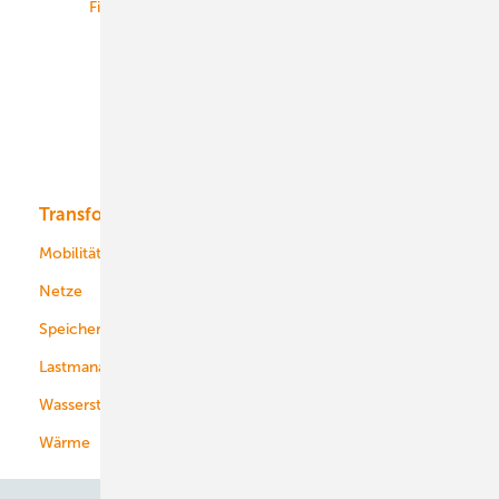
Finanzierung
Betrieb
Onshore-Wind
Offshore-Wind
Solar
Bioenergie
Transformation
Energieversorger
Service
Mobilität
Kommunen
Netze
Stadtwerke
Speicher
Energiekonzerne
Lastmanagement
Wasserstoff
Wärme