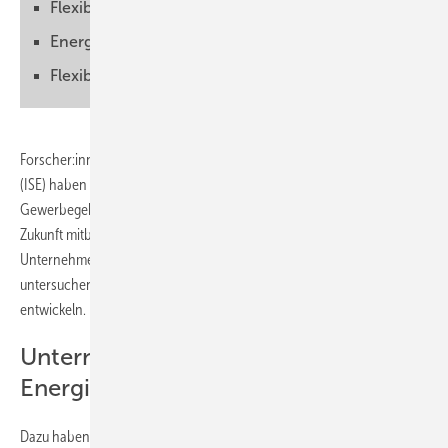
Flexibilität mit Residuallast verglichen
Energiekosten reduzieren
Flexibilität wirtschaftlich machen
Forscher:innen des Fraunhofer Instituts für Solare Energiesysteme
(ISE) haben in einer Studie das Potenzial untersucht, das
Gewerbegebäude als flexible Lastelemente im Energiesystem der
Zukunft mitbringen. Dazu haben sie drei Fallstudien bei verschiedenen
Unternehmen durchgeführt, um deren Flexibilitätspotenziale zu
untersuchen und Hemmnisse für Markt- und Betreibermodelle zu
entwickeln.
Unternehmen werden Akteure im
Energiesystem
Dazu haben sie auch neue Technologien zur Erzeugung von Wärme