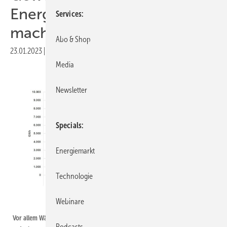
Energiewende nutzbar
Services
machen
Abo & Shop
23.01.2023
|
Druckvorschau
Media
Newsletter
Specials
Energiemarkt
Technologie
Webinare
Fraunhofer ISE
Vor allem Wärmepumpen können jede Menge überschüssigen Ökostrom
Podcasts