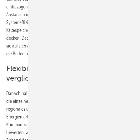
einbezogen. Hier hat die Untersuchung ergeben, dass durch den
Austausch mehrerer kleiner, dezentraler Kälteanlagen die
Systemeffizienz gesteigert werden kann. Außerdem kann der
Kältespeicher einen größeren Teil der Last durch freie Kühlung
decken. Dadurch lässt sich die Kälteanlagen flexibler betreiben, weil
sie auf sich ändernde Strompreise reagieren. Im Projekt wurde auch
die Bedeutung von Wärmepumpen als flexible Last untersucht.
Flexibilität mit Residuallast
verglichen
Danach haben die Forscher:innen die Flexibilitätsoptionen, die sie für
die einzelnen untersuchten Unternehmen entdeckt haben, in ein
regionales und ein deutschlandweites Energiesystem- und
Energiemarktmodell eingebunden. Hier ging es darum, die
Kommunikation mit dem Energiesystem zu untersuchen und zu
bewerten, welche Auswirkungen dies auf das Energiesystem hat.