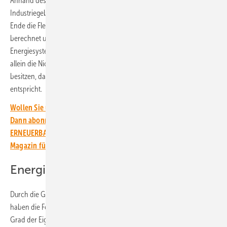
Anhand des kompletten Bestands an Gewerbe- und
Industriegebäuden in Deutschland haben die Forscher:innen am
Ende die Flexibilitätspotenziale für verschiedene Technologien
berechnet und mit der prognostizierten Residuallast für das
Energiesystem des Jahres 2045 verglichen. Dabei zeigte sich, dass
allein die Nichtwohngebäude ein relevantes Flexibilitätspotenzial
besitzen, das bis zu 3,2 Prozent der Residualenergie im Jahr 2045
entspricht.
Wollen Sie über die Energiewende auf dem Laufenden bleiben?
Dann abonnieren Sie einfach den kostenlosen Newsletter von
ERNEUERBARE ENERGIEN – dem größten verbandsunabhängigen
Magazin für erneuerbare Energien in Deutschland!
Energiekosten reduzieren
Durch die Gesamtbetrachtung des Energiesystems der Unternehmen
haben die Forscher:innen außerdem herausgefunden, dass zwar der
Grad der Eigenversorgung vor allem durch Photovoltaik in