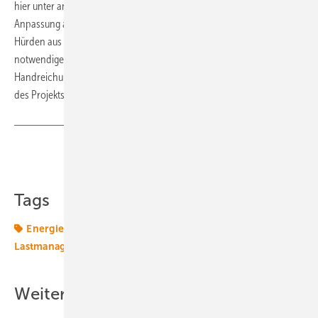
hier unter anderem die Dynamisierung der Netzentgelte und deren
Anpassung an die Netz- oder Systemerfordernisse vor. Um solche
Hürden aus dem Weg zu räumen, haben die Projektpartner die
notwendigen Rahmenbedingungen für die Flexibilisierung in einer
Handreichung zusammengefasst. Den gesamten Abschlussbericht
des Projekts finden Sie auf der
Webseite des Fraunhofer ISE
. (su)
Teilen
Link kopieren
Tags
Energiesystem
Flexibilität
Fraunhofer ISE
ISE
Lastmanagement
Potenzial
Transformation
Weitere Inhalte