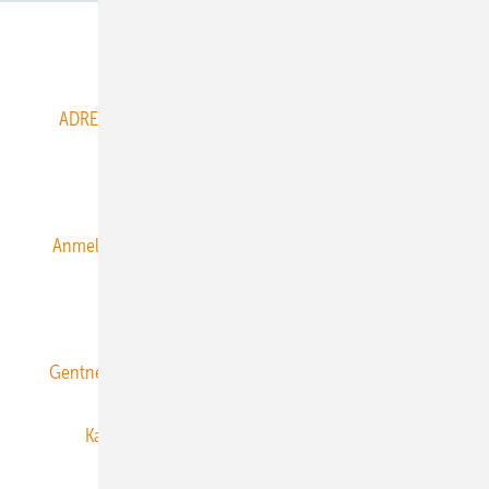
Abo- & Leserservice
ADRESSBUCH der WIND- und SOLARENERGIE
AGB
Alle Inhalte chronologisch
Anmelden
Anmeldung & Registrierung
Datenschutz
E-Paper
ERNEUERBARE ENERGIEN abonnieren
Gentner Energy Media
Gentner Verlag
Impressum
Karriere bei Gentner
Team
Mediaservice