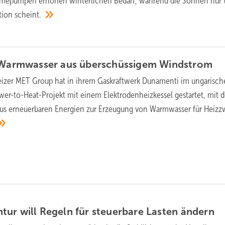
mepumpen erhöhen winterlichen Bedarf, während die Sonnen nur
tion
scheint.
: Warmwasser aus überschüssigem
Windstrom
izer MET Group hat in ihrem Gaskraftwerk Dunamenti im ungarisch
er-to-Heat-Projekt mit einem Elektrodenheizkessel gestartet, mit 
aus erneuerbaren Energien zur Erzeugung von Warmwasser für Heiz
ur will Regeln für steuerbare Lasten
ändern