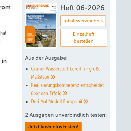
trom
Heft 06-2026
Inhaltsverzeichnis
 hat
Einzelheft
bestellen
Aus der Ausgabe:
 in
Grüner Wasserstoff bereit für große
Maßstäbe
Realisierungskompetenz entscheidet
über den
Erfolg
Drei Mal Modell
Europa
2 Ausgaben unverbindlich testen:
Jetzt kostenlos testen!