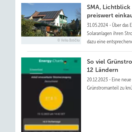
SMA, Lichtblick
preiswert
einka
31.05.2024
-
Über das 
Solaranlagen ihren Str
Velka Botička
dazu eine entsprechend
So viel Grünstr
12
Ländern
20.12.2023
-
Eine neue
Grünstromanteil zu knü