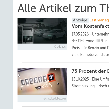
Alle Artikel zum
Anzeige
Lastmana
Vom Kostenfak
17.03.2026
-
Unternehm
der Elektromobilität i
ads-tec
Preise für Benzin und 
viele Betriebe vor dies
75 Prozent der
15.10.2025
-
Eine Umfra
Stromnutzung – doch d
stock.adobe.com