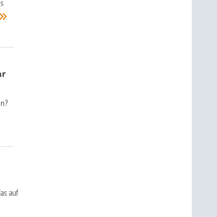
es
ar
en?
as auf