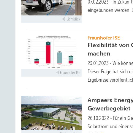
07.02.2023
-
In Zukunft
eingebunden werden. D
Lichtblick
Fraunhofer ISE
Flexibilität vo
machen
23.01.2023
-
Wie könne
Dieser Frage hat sich 
Fraunhofer ISE
Ergebnisse
veröffentlic
Ampeers Energy 
Gewerbegebiet
26.10.2022
-
Für ein G
Solarstrom und einer s