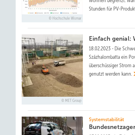
Wohnen begrenzt. Wär
Stunden für PV-Produk
Hochschule Wismar
Einfach genial
18.02.2023
-
Die Schwe
Százhalombatta ein Pow
überschüssiger Strom 
genutzt werden
kann.
MET Group
Systemstabilität
Bundesnetzagent