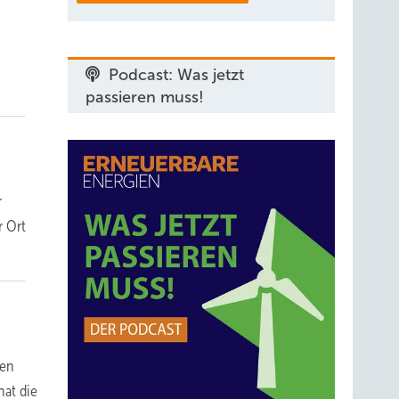
Podcast: Was jetzt
passieren muss!
r
r Ort
nen
hat die