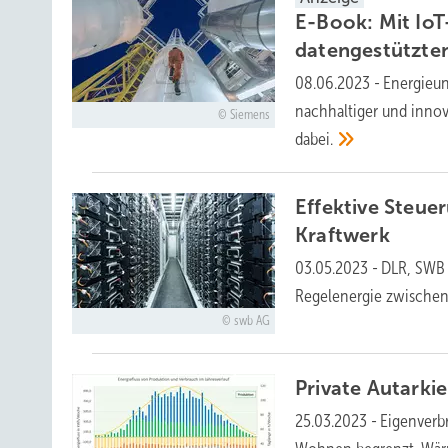
E-Book: Mit Io
datengestützte
08.06.2023
-
Energieun
nachhaltiger und innov
Siemens
dabei.
Effektive Steu
Kraftwerk
03.05.2023
-
DLR, SWB 
Regelenergie zwischen
swb AG
Private Autarkie
25.03.2023
-
Eigenverb