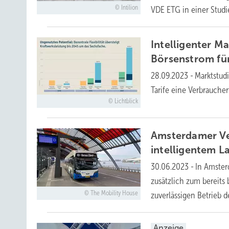
Intilion
VDE ETG in einer Stud
Intelligenter Ma
Börsenstrom für
28.09.2023
-
Marktstud
Tarife eine Verbraucher
Lichtblick
Amsterdamer Ve
intelligentem
L
30.06.2023
-
In Amster
zusätzlich zum bereit
The Mobility House
zuverlässigen Betrieb d
Anzeige