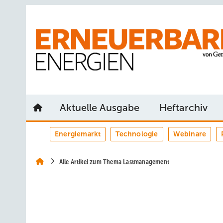
Springe
Springe
Springe
auf
auf
auf
Hauptinhalt
Hauptmenü
SiteSearch
Aktuelle Ausgabe
Heftarchiv
Energiemarkt
Technologie
Webinare
Alle Artikel zum Thema Lastmanagement