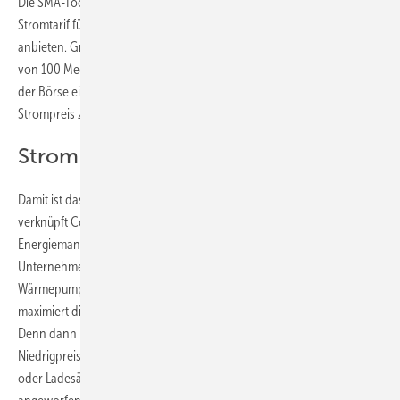
Die SMA-Tochter Coneva wird ab 1. Januar 2024 einen dynamischen
Stromtarif für gewerbliche und industrielle Stromverbraucher
anbieten. Grundvoraussetzung ist ein jährlicher Mindestverbrauch
von 100 Megawattstunden. Coneva kauft die Strommengen direkt an
der Börse ein und stellt sie den Unternehmen zum aktuellen
Strompreis zur Verfügung.
Strom nutzen, wenn er preiswert ist
Damit ist das Unternehmen nicht das erste am Markt. Allerdings
verknüpft Coneva den flexiblen Stromtarif mit einem
Energiemanagement. Dadurch kann der Stromkunde als
Unternehmen die Lastflexibilität von Speichern, Ladesäulen und
Wärmepumpen direkt nutzen und optimieren. Auf diese Weise
maximiert die Lösung als Gesamtpaket die Kosteneinsparpotenziale.
Denn dann kann das Unternehmen gezielt Strom in
Niedrigpreisphasen nutzen und in seine Speicher, Wärmepumpen
oder Ladesäulen schicken, die dann in Hochpreisphasen nicht mehr