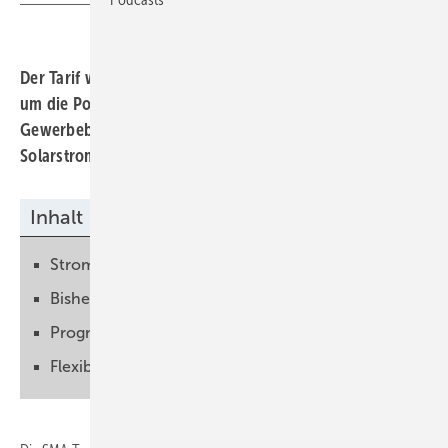
Der Tarif wird mit einem Energiemanagement verknüpft,
um die Potenziale der Flexibilität zu nutzen, die bei
Gewerbebetrieben vorhanden sind. Die
Solarstromnutzung vor Ort bleibt die erste Priorität.
Inhalt
Strom nutzen, wenn er preiswert ist
Bisherige Priorisierung bleibt
Prognosen zur Optimierung
Flexible Verbraucher nutzen