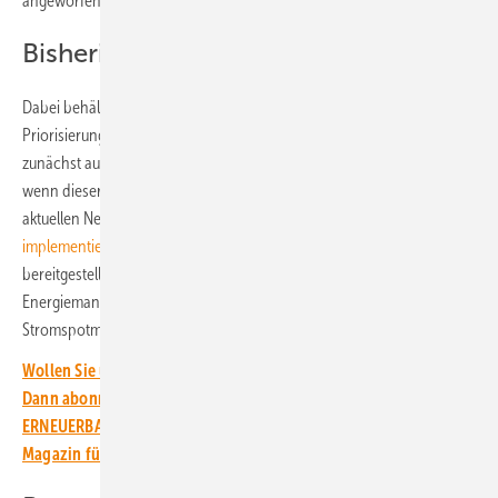
angeworfen werden müssen.
Bisherige Priorisierung bleibt
Dabei behält das Energiemanagement allerdings die bisherige
Priorisierung des Stromverbrauchs bei. So wird auch in Zukunft
zunächst auf den lokal produzierten Solarstrom zurückgegriffen. Erst
wenn dieser nicht ausreicht, erfolgt die Optimierung hinsichtlich der
aktuellen Netzentgelte. Damit hat Coneva schon mal
eine Regelung
implementiert
, die von den Netzbetreibern erst ab Mitte 2025
bereitgestellt werden müssen. Erst im dritten Schritt optimiert das
Energiemanagement den Strombezug hinsichtlich der Preise am
Stromspotmarkt.
Wollen Sie über die Energiewende auf dem Laufenden bleiben?
Dann abonnieren Sie einfach den kostenlosen Newsletter von
ERNEUERBARE ENERGIEN – dem größten verbandsunabhängigen
Magazin für erneuerbare Energien in Deutschland!