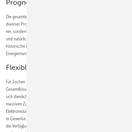
Prognosen zur Optimierung
Die gesamte Optimierung wiederum erfolgt auf Basis verschiedener
diverser Prognosen. Hier fließt nicht nur der tatsächliche Verbrauch
ein, sondern auch die Prognose der Solarstromproduktion vor Ort
und natürlich die Preise am Spotmarkt. Diese Prognosen werden mit
historische Lastgangdaten abgeglichen. So erkennt das
Energiemanagement automatisch, ob Prognose auch plausibel ist.
Flexible Verbraucher nutzen
Für Jochen Schneider, Geschäftsführer von Coneva, sind solche
Gesamtlösungen der Weg in einen Markt für flexible Stromtarife, der
sich dienlich auf das Gesamtsystem auswirkt. „Wir sehen einen
massiven Zuwachs an lokaler Ladeinfrastruktur für die
Elektromobilität, aber auch an Batteriespeichern und Wärmepumpen
in Gewerbe und Industrie. Die Energieoptimierung vor Ort wird durch
die Verfügbarkeit dieser flexiblen Verbraucher wirtschaftlicher und