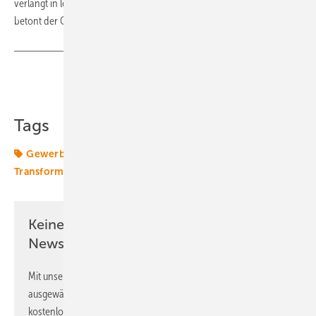
verlangt in letzter Konsequenz nach einem spotmarktbasierten Tarif“,
betont der Coneva-Chef. (su)
Teilen
Link kopieren
Tags
Gewerbe
Industrie
Lastmanagement
Transformation
Keine Zeit? Kein Problem mit dem ERE
Newsletter!
Mit unserem Newsletter erhalten Sie regelmäßig von uns
ausgewählte Informationen und Neuigkeiten, gebündelt und
kostenlos direkt ins Postfach.