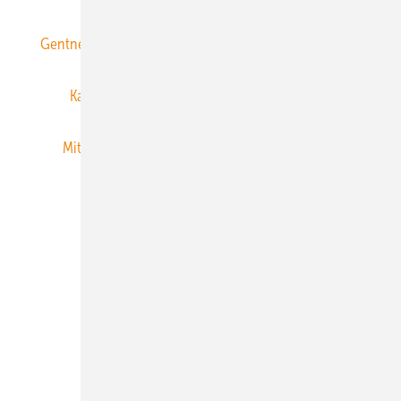
Gentner Energy Media
Gentner Verlag
Impressum
Karriere bei Gentner
Team
Mediaservice
Mitgliedschaften und Engagement
Newsletter
Privacy Manager
RSS-Feed
Veranstaltungen / Webinare
© 2026 ERNEUERBARE ENERGIEN