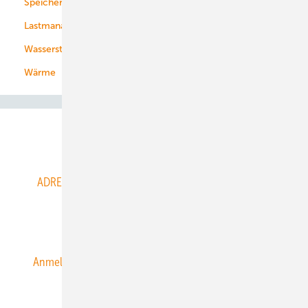
Speicher
Energiekonzerne
Lastmanagement
Wasserstoff
Wärme
Abo- & Leserservice
ADRESSBUCH der WIND- und SOLARENERGIE
AGB
Alle Inhalte chronologisch
Anmelden
Anmeldung & Registrierung
Datenschutz
E-Paper
ERNEUERBARE ENERGIEN abonnieren