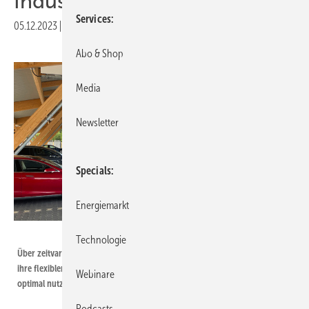
Industrie entwickelt
Services
05.12.2023
|
Druckvorschau
Abo & Shop
Media
Newsletter
Specials
Energiemarkt
Coneva
Technologie
Über zeitvariable Stromtarife können die Unternehmen in Zukunft auch
ihre flexiblen Lasten wie Ladestationen von Elektroautos oder Speicher
Webinare
optimal nutzen.
Podcasts