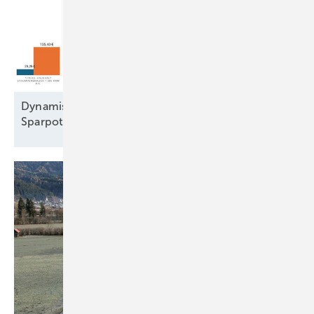
Dynamische Strompreise haben mehr
Sparpotenzial als
Stromsteuersenkung