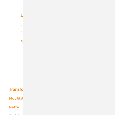
Unsere Themen
Energiemarkt
Technologie
Energierecht
Planung
Energiemärkte weltweit
Logistik
Finanzierung
Betrieb
Onshore-Wind
Offshore-Wind
Solar
Bioenergie
Transformation
Energieversorger
Service
Mobilität
Kommunen
Netze
Stadtwerke