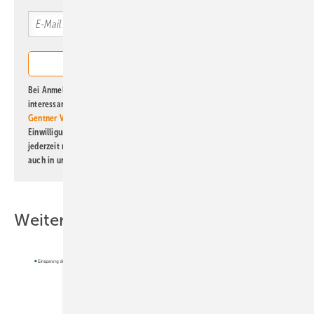
Bei Anmeldung zu diesem Newsletter bin ich damit einverstanden, über
interessante Verlags- und Online-Angebote
der Marken der Alfons W.
Gentner Verlag GmbH & Co. KG
informiert zu werden. Diese
Einwilligung kann ich jederzeit widerrufen und eine Abmeldung ist
jederzeit möglich. Informationen zum Umgang mit Daten finden Sie
auch in unserer
Datenschutzerklärung
.
Weitere Inhalte