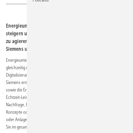
Energieunternehmen sind angehalten, die Effizienz zu
steigern und gleichzeitig nachhaltiger und innovativer
zu agieren. Das IoT-Energiemanagement von
Siemens unterstützt Sie dabei.
Energieunternehmen sind angehalten, die Effizienz zu steigern und
gleichzeitig nachhaltiger und innovativer zu agieren. Die
Digitalisierung unterstützt Sie dabei: Das IoT-Energiemanagement von
Siemens ermöglicht eine Verbindung von Anlagen und Systemen,
sowie die Erstellung eines digitalen Zwillings. Damit erreichen Sie
Echtzeit-Leistungsanalysen, das Erkennen von Trends, Prognosen zur
Nachfrage, Fehlerbehebung in kritischen Systemen, Simulation neuer
Konzepte oder die Diagnose interner Flussprobleme, die zu Instabilität
oder Anlagenausfällen führen können. Entdecken Sie im E-Book, wie
Sie im gesamten Unternehmen operative Exzellenz erzielen!