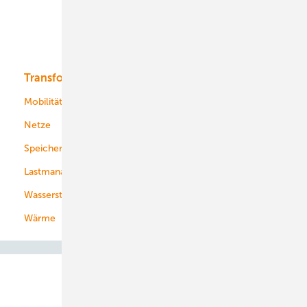
Solar
Bioenergie
Transformation
Energieversorger
Service
Mobilität
Kommunen
Netze
Stadtwerke
Speicher
Energiekonzerne
Lastmanagement
Wasserstoff
Wärme
Abo- & Leserservice