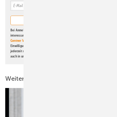
Bei Anmeldung zu diesem Newsletter bin ich damit einverstanden, über
interessante Verlags- und Online-Angebote
der Marken der Alfons W.
Gentner Verlag GmbH & Co. KG
informiert zu werden. Diese
Einwilligung kann ich jederzeit widerrufen und eine Abmeldung ist
jederzeit möglich. Informationen zum Umgang mit Daten finden Sie
auch in unserer
Datenschutzerklärung
.
Weitere Inhalte