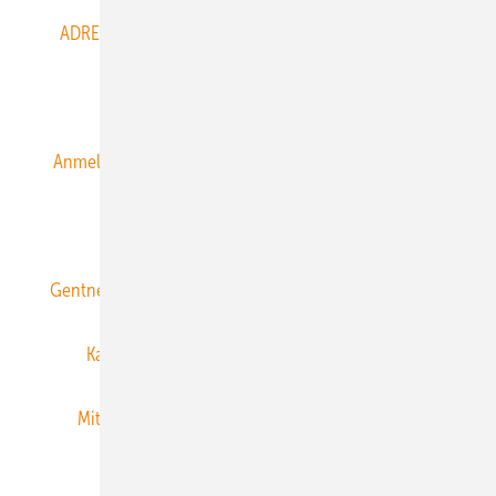
ADRESSBUCH der WIND- und SOLARENERGIE
AGB
Alle Inhalte chronologisch
Anmelden
Anmeldung & Registrierung
Datenschutz
E-Paper
ERNEUERBARE ENERGIEN abonnieren
Gentner Energy Media
Gentner Verlag
Impressum
Karriere bei Gentner
Team
Mediaservice
Mitgliedschaften und Engagement
Newsletter
Privacy Manager
RSS-Feed