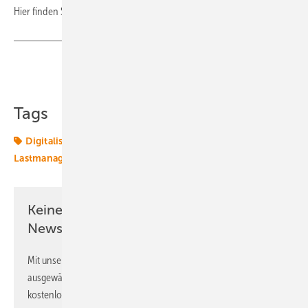
Hier finden Sie
die weiteren Informationen
!
Teilen
Link kopieren
Tags
Digitalisierung
Effizienz
Energieversorger
Lastmanagement
Transformation
Keine Zeit? Kein Problem mit dem ERE
Newsletter!
Mit unserem Newsletter erhalten Sie regelmäßig von uns
ausgewählte Informationen und Neuigkeiten, gebündelt und
kostenlos direkt ins Postfach.