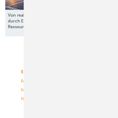
Von reaktiv zu steuernd: Wie Energieprojekte
durch Echtzeit-KPIs und dynamische
Ressourcenplanung effizienter
werden
Unsere Themen
Energiemarkt
Technologie
Energierecht
Planung
Energiemärkte weltweit
Logistik
Finanzierung
Betrieb
Onshore-Wind
Offshore-Wind