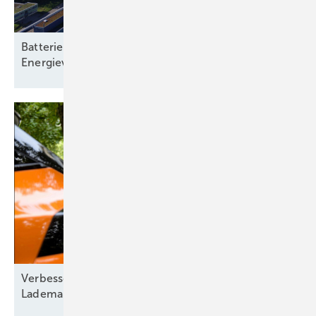
Batteriespeicher: Rückgrat einer klimaneutralen
Energieversorgung
Verbesserte Energieflexibilität durch intelligentes
Lademanagement