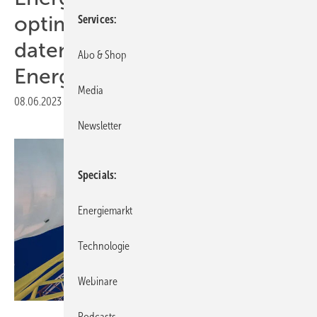
optimierten,
Services
datengestützten
Abo & Shop
Energiesystemen
Media
08.06.2023
|
Druckvorschau
Newsletter
Specials
Energiemarkt
Technologie
Webinare
Siemens
Podcasts