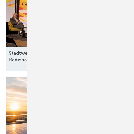
Stadtwerketagung: Streit um Reiches
Redispatch-Pläne