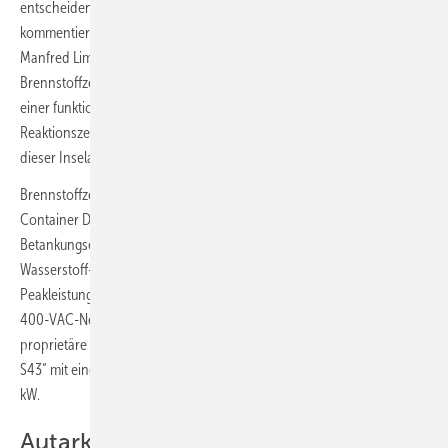
entscheidend zum Gelingen einer nachhaltigen Energiewende bei“,
kommentiert der Proton Motor-Direktor Vertrieb und Marketing,
Manfred Limbrunner. Hierbei sei es gelungen, die Wasserstoff-
Brennstoffzellen-Technologie mit der Batteriespeicher-Technologie zu
einer funktionellen Einheit zu verbinden, die mit kurzen
Reaktionszeiten für die Verbraucher 100 Prozent grüne Energie in
dieser Inselanwendung produziert.
Brennstoffzellen-Anlage als Kraftwerk mit 240 kW Leistung im 20-Fuß-
Container Die Energieversorgung der netzunabhängigen H2-
Betankungseinheit ist auf Grundlage eines containerisierten
Wasserstoff-Brennstoffzellen-Kraftwerks von Proton Motor mit
Peakleistung bis 240 kW und integriertem Energiespeicher-System für
400-VAC-Netzanschluss realisiert. Zum Einsatz kommen drei
proprietäre Brennstoffzellen-Systeme in der Formatgröße „PM Frame
S43“ mit einer installierten Brennstoffzellen-Leistung von jeweils 43
kW.
Autarkes System