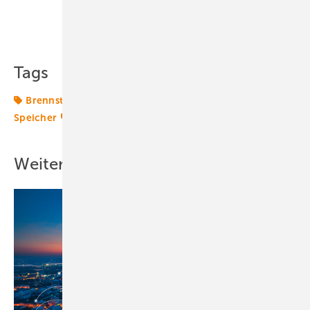
Teilen
Link kopieren
Tags
Brennstoffzelle
Energiepolitik
Lastmanagement
Speicher
Transformation
Verbraucher
Wasserstoff
Weitere Inhalte