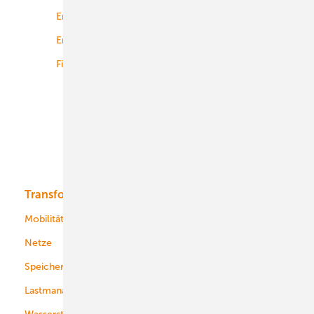
Energierecht
Planung
Energiemärkte weltweit
Logistik
Finanzierung
Betrieb
Onshore-Wind
Offshore-Wind
Solar
Bioenergie
Transformation
Energieversorger
Service
Mobilität
Kommunen
Netze
Stadtwerke
Speicher
Energiekonzerne
Lastmanagement