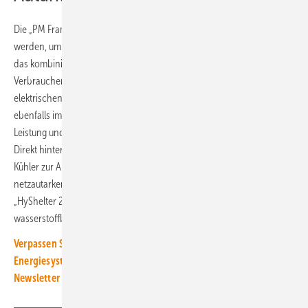
Die „PM Frame“-Systeme können einzeln oder zusammen betrieben
werden, um Leistungen im Bereich von 6 kW bis zu 129 kW und über
das kombinierte Batteriesystem bis zu 240 kW Leistung den
Verbrauchern zur Verfügung zu stellen. In Kombination mit dem
elektrischen Energiespeicher von Xelectrix Power GmbH, der
ebenfalls im Container untergebracht ist, wird die notwendige
Leistung und Energie für den elektrischen Verbraucher generiert.
Direkt hinter dem 20-Fuß-Container befindet sich auf dem Trailer der
Kühler zur Abführung der Reaktionswärme. Nach Überführung des
netzautarken Energie-Arrangements sind Folgeaufträge für den
„HyShelter 240“ respektive für andere Leistungsgrößen als
wasserstoffbasiertes Brennstoffzellen-Kraftwerk vorgesehen.(nw)
Verpassen Sie keine Information rund um die Transformation der
Energiesysteme mit Wasserstoff. Mit unserem kostenlosen
Newsletter bleiben Sie stets auf dem Laufenden.