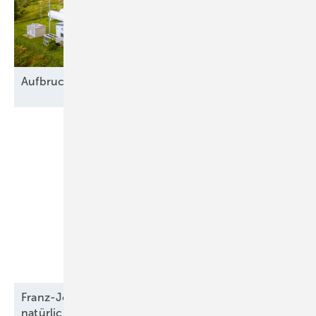
Aufbruch in
Blockadezeiten
Franz-Josef Feilmeier: „Die Co-Location ist der
natürliche Anwendungsfall für
Speicher“