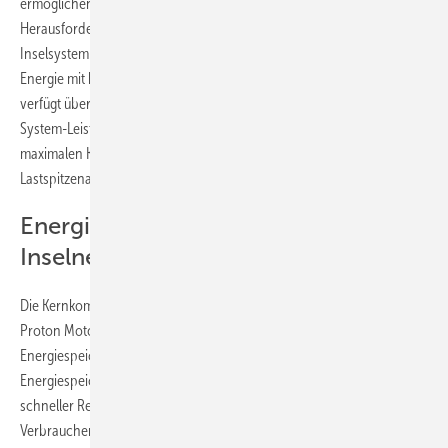
ermöglichen – ein zunehmend wichtiger Aspekt im Hinblick auf die
Herausforderungen des Klimaschutzes. Diese Einheit ist als
Inselsystem konzipiert, sodass fernab eines öffentlichen Stromnetzes
Energie mit hoher Leistung bereitgestellt werden kann. Die Anlage
verfügt über eine Brennstoffzellenleistung von max. 129 kW und eine
System-Leistung von 240 kW. Akku-Pakete mit LFP-Zellen mit einer
maximalen Kapazität von 240 kWh gewährleisten die entsprechenden
Lastspitzenabdeckung über die Autonomiezeit.
Energiespeichersystem baut das
Inselnetz auf
Die Kernkomponenten des Hybridsystems „HyShelter 240“ bilden drei
Proton Motor-Brennstoffzellen-Systeme „PM Frame S43“ und ein
Energiespeicher-System der Xelectrix Power GmbH. Das
Energiespeichersystem baut das Inselnetz auf und versorgt mit extrem
schneller Reaktionszeit die wechselnden Leistungsanforderungen der
Verbraucher. „Mit unseren Brennstoffzellen-Kraftwerken tragen wir