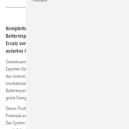
Komplettsystem vereint Brennstoffzellen- und
Batteriespeichertechnologien. Die Technik wird den
Ersatz von Dieselgeneratoren ermöglichen und kann als
autarkes Inselsystem fungieren.
Gemeinsam mit Proton Motor Fuel Cell GmbH, einem deutschen
Experten für emissionsfreie Wasserstoff-Brennstoffzellen, entwickelte
das österreichische Unternehmen Xelectrix Power GmbH ein
revolutionäres Komplettsystem, das Brennstoffzellen- und
Batteriespeichertechnologien vereint. Das System liefert 100 Prozent
grüne Energie.
Dieses Produkt in der Leistungsklasse von über 200 kW zeigt das
Potenzial auf, wenn Spitzentechnologien zusammengeführt werden.
Das System PM-H/LFP-240 wird den Ersatz von Dieselgeneratoren