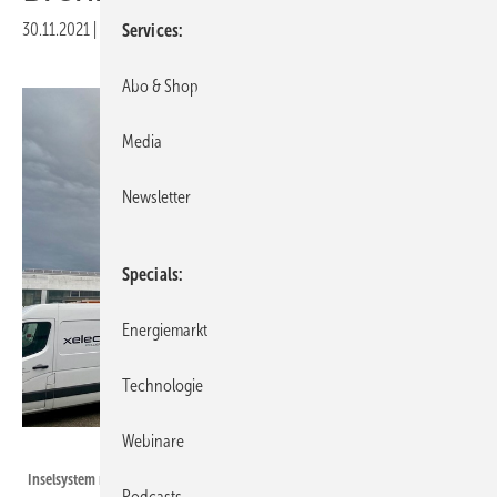
30.11.2021
|
Druckvorschau
Services
Abo & Shop
Media
Newsletter
Specials
Energiemarkt
Technologie
Webinare
xelectrix Power GmbH
Inselsystem mit Wasserstoff und Batterie für autarke Lösungen.
Podcasts