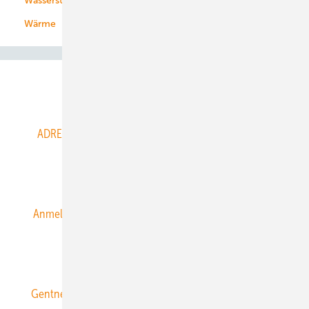
Wasserstoff
Wärme
Abo- & Leserservice
ADRESSBUCH der WIND- und SOLARENERGIE
AGB
Alle Inhalte chronologisch
Anmelden
Anmeldung & Registrierung
Datenschutz
E-Paper
ERNEUERBARE ENERGIEN abonnieren
Gentner Energy Media
Gentner Verlag
Impressum