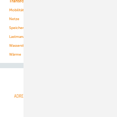
Transformation
Energieversorger
Service
Mobilität
Kommunen
Netze
Stadtwerke
Speicher
Energiekonzerne
Lastmanagement
Wasserstoff
Wärme
Abo- & Leserservice
ADRESSBUCH der WIND- und SOLARENERGIE
AGB
Alle Inhalte chronologisch
Anmelden