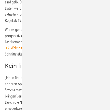
sind gelb. Die Stromdaten liegen dabei im Viertelstunden-Takt vor. Die
Daten werden in der Regel jede Stunde neu geladen, um immer die
aktuelle Prognose zu zeigen. Als Vorhersage stehen die Daten in aller
Regel ab 19:00 Uhr für den nächsten Tag zur Verfügung.
Wer es genauer wissen möchte, kann sich auch den aktuellen und
prognostizierten Beitrag der einzelnen erneuerbaren Quellen an der
Last betrachten. Das Team des Fraunhofer ISE stellt die Daten auf der
Webseite der Energy-Charts
, der Apps sowie über eine offene
Schnittstelle (
API)
für alle Interessenten zur Verfügung.
Kein finanzieller Anreiz
„Einen finanziellen Anreiz bietet unsere Stromampel im Gegensatz zu
anderen Apps nicht. Sie soll in erster Linie die Nutzung erneuerbaren
Stroms maximieren und mehr Transparenz in den Stromverbrauch
bringen“, erklärt Leonhard Probst aus dem Team der Energy-Charts.
Durch die Nutzung des Stroms in Zeiten mit einem hohen Angebot
erneuerbaren Stroms könnten die Verbraucherinnen und