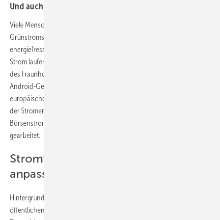
Und auch die Preise sind zu sehen.
Viele Menschen möchten ihren Stromverbrauch nach dem Anteil des
Grünstroms im Netz richten. E-Autos, Wärmepumpe und
energiefressende Rechenprozesse könnten so mit klimafreundlichem
Strom laufen. Dabei unterstützt jetzt ab sofort die „Stromampel“- App
des Fraunhofer-Instituts für Solare Energiesysteme ISE, jetzt für
Android-Geräte im App Store verfügbar ist. Sie zeigt für zwölf
europäische Länder den aktuellen Anteil erneuerbarer Energien an
der Stromerzeugung und für 34 Länder den Day-Ahead-
Börsenstrompreis an. An einer iOS-Version (ab iOS 16.2) wird noch
gearbeitet.
Stromverbrauch an Erzeugung
anpassen
Hintergrund ist auch, dass der Anteil erneuerbarer Energien an der
öffentlichen Nettostromerzeugung nimmt stetig zunimmt. In