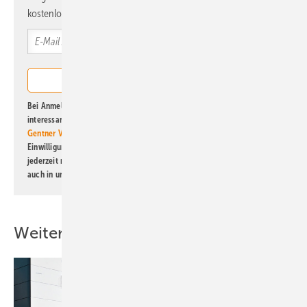
kostenlos direkt ins Postfach.
Bei Anmeldung zu diesem Newsletter bin ich damit einverstanden, über
interessante Verlags- und Online-Angebote
der Marken der Alfons W.
Gentner Verlag GmbH & Co. KG
informiert zu werden. Diese
Einwilligung kann ich jederzeit widerrufen und eine Abmeldung ist
jederzeit möglich. Informationen zum Umgang mit Daten finden Sie
auch in unserer
Datenschutzerklärung
.
Weitere Inhalte