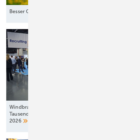
Besser Co-Location als
Standalone-Speicher
Windbranche sucht dringend Nachwuchs:
Tausende Jobs bei der Windenergy Hamburg
2026