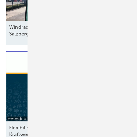
Windradbauer feiert Fertigungsmarke in
Salzbergen und sagt 6,5-MW-Typ
an
Flexibilisierung von Biogas statt teurer
Kraftwerksneubauten