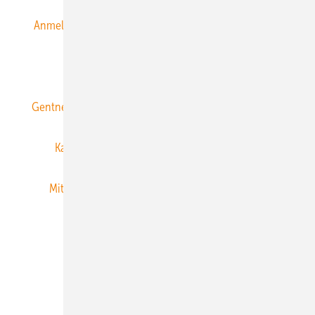
Anmeldung & Registrierung
Datenschutz
E-Paper
ERNEUERBARE ENERGIEN abonnieren
Gentner Energy Media
Gentner Verlag
Impressum
Karriere bei Gentner
Team
Mediaservice
Mitgliedschaften und Engagement
Newsletter
Privacy Manager
RSS-Feed
Veranstaltungen / Webinare
© 2026 ERNEUERBARE ENERGIEN