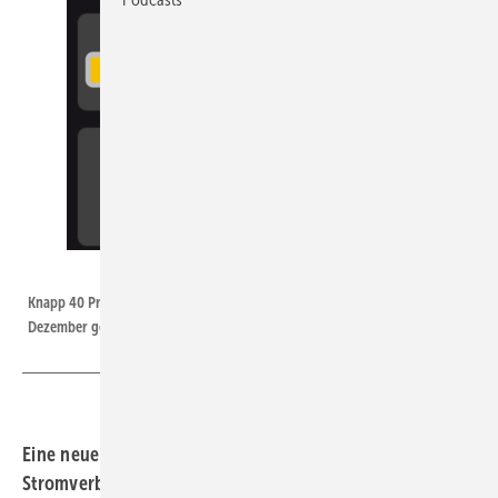
Screenshot / Katharina Wolf
Knapp 40 Prozent betrug der Grünstromanteil imn Deutschland am 15.
Dezember gegen 15 Uhr.
Eine neue App des Fraunhofer ISE hilft, große
Stromverbräuche an hohen Grünstromanteil zu knüpfen.