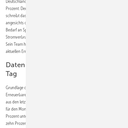
Deutschland lag er im ersten Halbjahr 2023 im Schnitt bereits bei 57,2
Prozent. Der Anteil an der Last lag im ersten Halbjahr bei 55,9 Prozent,
schreibt das Fraunhofer ISE in einer Presseinformation. „Um
angesichts dieses wetterabhängigen grünen Stromangebots den
Bedarf an Speichern zu minimieren, ist es sinnvoll, den
Stromverbrauch an das Angebot anzupassen“, Prof. Bruno Burger.
Sein Team hat daher die Stromampel-App entwickelt, die den
aktuellen Erneuerbare-Energien-Anteil an der Last anzeigt.
Daten ab 19 Uhr für den nächsten
Tag
Grundlage der Ampel-Anzeige ist die Relation zwischen dem aktuellen
Erneuerbaren-Energien-Anteil und dem durchschnittlichen Angebot
aus den letzten fünf Jahren für den jeweiligen Monat (z.B. 48 Prozent
für den Monat Juni), heißt es weiter. Liegt der aktuelle Anteil zehn
Prozent unter diesem Durchschnitt, zeigt die Ampel rot an, liegt er
zehn Prozent darüber, wird grün angezeigt. Die Werte dazwischen