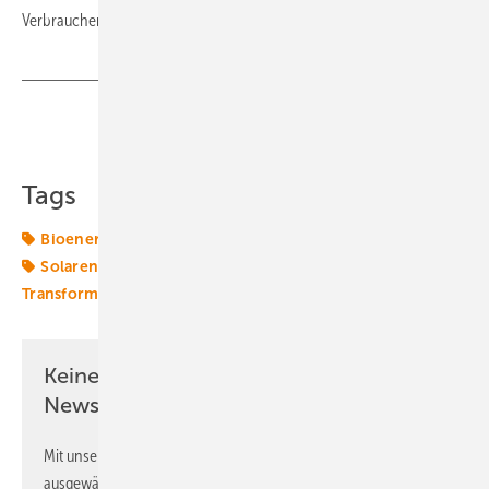
Verbraucher selbst aktiv an der Energiewende teilnehmen. (kw)
Teilen
Link kopieren
Tags
Bioenergie
ISE
Lastmanagement
Netzintegration
Solarenergie
Strombörse
Stromhandel
Transformation
Windenergie
lästen
Keine Zeit? Kein Problem mit dem ERE
Newsletter!
Mit unserem Newsletter erhalten Sie regelmäßig von uns
ausgewählte Informationen und Neuigkeiten, gebündelt und