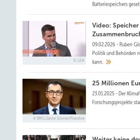
Batteriespeichers
geset
Video: Speicher
Zusammenbruc
09.02.2026
-
Ruben Glo
Politik und Behörden 
GEM
kann.
25 Millionen Eu
23.01.2025
-
Der Klimaf
Forschungsprojekte sta
BMEL/Janine Schmitz/Photothek
Weiter keine do