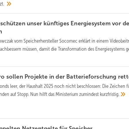
zt.
 schützen unser künftiges Energiesystem vor d
h
wczak vom Speicherhersteller Socomec erklärt in einem Videobeit
nachbessern müssen, damit die Transformation des Energiesystems g
ro sollen Projekte in der Batterieforschung
ret
onds leer, der Haushalt 2025 noch nicht beschlossen: Die Zeichen f
nden auf Stopp. Nun hilft das Ministerium zumindest
kurzfristig.
ppelten Netzentgelte für
Speicher