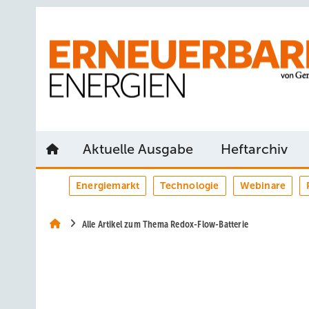
Springe
Springe
Springe
auf
auf
auf
Hauptinhalt
Hauptmenü
SiteSearch
Aktuelle Ausgabe
Heftarchiv
Energiemarkt
Technologie
Webinare
Alle Artikel zum Thema Redox-Flow-Batterie