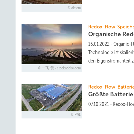
Alstom
Redox-Flow-Speich
Organische Redo
16.01.2022
-
Organic-F
Technologie ist skalier
den Eigenstromanteil 
一飞 黄 - stock.adobe.com
Redox-Flow-Batteri
Größte Batteri
07.10.2021
-
Redox-Flow
RWE