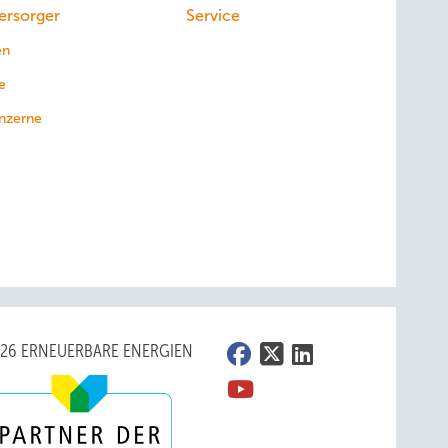
ersorger
Service
en
e
nzerne
026 ERNEUERBARE ENERGIEN