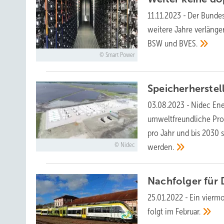
11.11.2023
-
Der Bundes
weitere Jahre verlänger
BSW und
BVES.
Smart Power
Speicherherste
03.08.2023
-
Nidec Ene
umweltfreundliche Prod
pro Jahr und bis 2030 
Nidec
werden.
Nachfolger für 
25.01.2022
-
Ein vierm
folgt im
Februar.