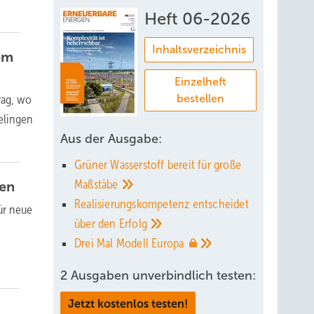
Heft 06-2026
Inhaltsverzeichnis
em
Einzelheft
rag, wo
bestellen
elingen
Aus der Ausgabe:
Grüner Wasserstoff bereit für große
Maßstäbe
ten
Realisierungskompetenz entscheidet
ür neue
über den
Erfolg
Drei Mal Modell
Europa
2 Ausgaben unverbindlich testen:
Jetzt kostenlos testen!