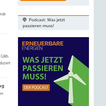
ände
Podcast: Was jetzt
passieren muss!
 8 GWh
duziert
ug
ern