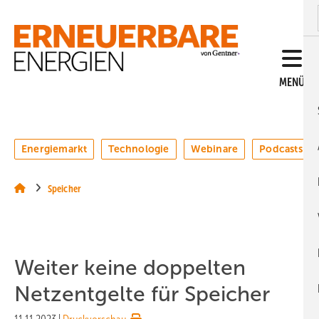
Springe
Springe
Springe
auf
auf
auf
Hauptinhalt
Hauptmenü
SiteSearch
MENÜ
Energiemarkt
Technologie
Webinare
Podcasts
Speicher
Weiter keine doppelten
Netzentgelte für Speicher