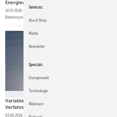
Energiewende stolpert in den
Flexibilitätspfad
Services
10.07.2026
-
Kaum zeitvariable Netzentgelte, vorschnelle
Batteriespeicherverträge
Abo & Shop
Media
Newsletter
Specials
Energiemarkt
Technologie
Velka Botička
Variable Netzentgelte: BNetzA leitet erste
Webinare
Verfahren gegen Verteilnetzbetreiber
ein
03.06.2026
-
Zwei Netzbetreibern droht ein Zwangsgeld, weil sie die
Podcasts