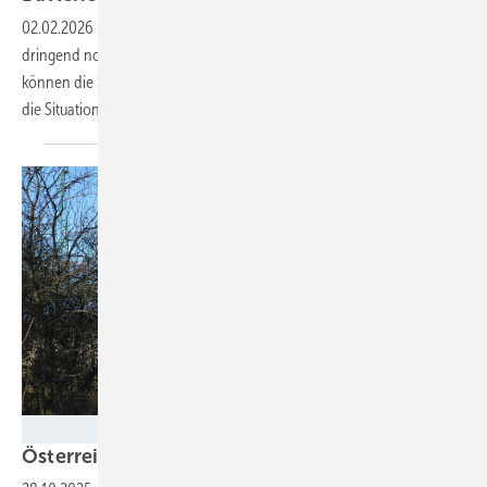
02.02.2026
-
Statische Netzentgelte würden den Ausbau von
dringend notwendigen Energiespeichern ausbremsen. Zudem
können die Speicher nur mit dynamischen Netzentgelten richtig auf
die Situation im Markt reagieren und so das Stromnetz
stützen.
Velka Botička
Österreich will flexible Netztarife
einführen