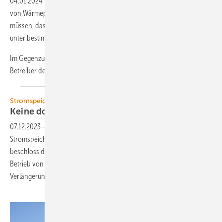
04.01.2024
-
Die Bundesnetzagentur hat festgelegt, dass Betreiber
von Wärmepumpen und Ladestationen von Elektroautos hinnehmen
müssen, dass ihre Anlagen abgeregelt werden. Dies darf aber nur
unter bestimmten Bedingungen geschehen.
Im Gegenzug für die netzdienliche Steuerung der Anlagen sollen die
Betreiber
der...
Stromspeicher
Keine doppelten
Netzentgelte
07.12.2023
-
Der Bundestag hat die Befreiung von Netzentgelten für
Stromspeicher um drei Jahre verlängert. Im Energiewirtschaftsgesetz
beschloss das Parlament wegweisende Erleichterungen für den
Betrieb von Solarstromspeichern. Die bedeutendste ist die
Verlängerung der Frist zur Befreiung der Speicher.
Bislang...