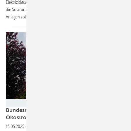
Elektrizitätswirtschaftsgesetzes stößt die österreichische Regierung
die Solarbranche abermals vor den Kopf. Denn Betreiber von
Anlagen sollen für den eingespeisten Strom Netzentgelte
bezahlen.
Velka Botička
Bundesnetzagentur will Einspeisung von
Ökostrom
belasten
13.05.2025
-
Die Bundesnetzagentur hat Vorschläge für die