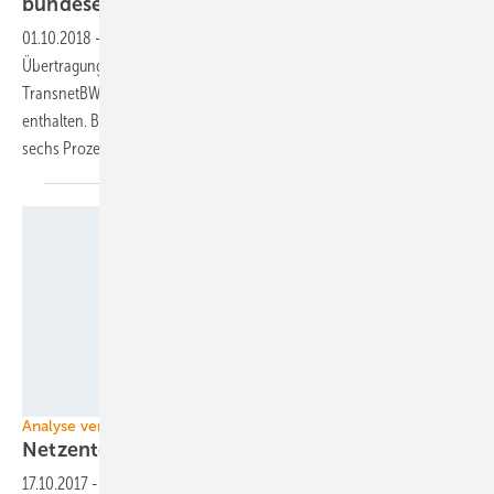
bundeseinheitliche
Entgelte
01.10.2018
-
Im kommenden Jahr werden die Netzentgelte der
Übertragungsnetzbetreiber 50Hertz, Amprion, TenneT und
TransnetBW erstmals einen bundeseinheitlichen Netzentgeltanteil
enthalten. Bei TransnetBW sollen diese 2019 um durchschnittlich
sechs Prozent
sinken.
Foto: Siemens
Analyse veröffentlicht
Netzentgelte liegen über
EEG-Umlage
17.10.2017
-
Alle reden über die EEG-Umlage, aber es gibt deutlich