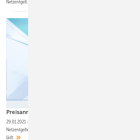
Netzentgelt.
Digital Charging Solutions
Preisanreiz soll Stromverbrauch
lenken
29.01.2021
-
Wie sich das Verteilnetz durch preisliche Anreize bei den
Netzentgelten entlasten lässt: Das E-Auto laden, wenn niemand sonst
lädt.