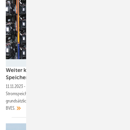
Smart Power
Weiter keine doppelten Netzentgelte für
Speicher
11.11.2023
-
Der Bundestag hat die Befreiung von Netzentgelten für
Stromspeicher um drei weitere Jahre verlängert. Das sei zwar
grundsätzlich positiv, greife aber zu kurz, so die Verbände BSW und
BVES.