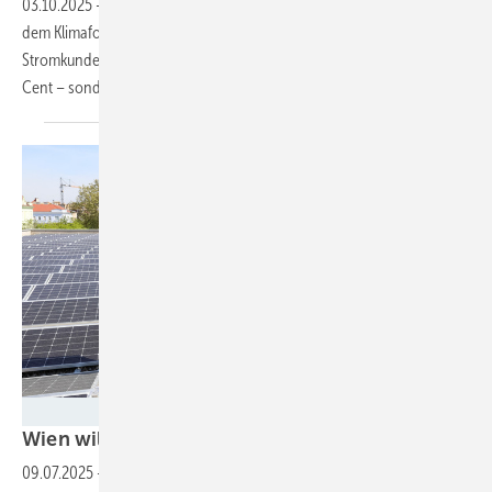
03.10.2025
-
Die Übertragungsnetzbetreiber erhalten Milliarden aus
dem Klimafonds zur Senkung ihrer Netzentgelte. Doch für
Stromkunden sinkt der Preis wohl nicht um die jetzt angekündigten 4
Cent – sondern deutlich
weniger.
Katharina Schiffl
Wien will Einspeisen von Solarstrom
bestrafen
09.07.2025
-
Mit dem Entwurf des neuen