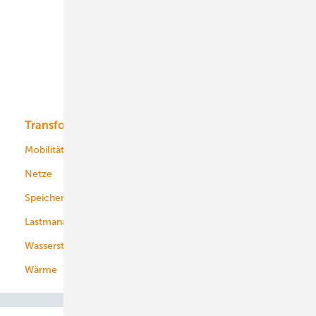
Onshore-Wind
Offshore-Wind
Solar
Bioenergie
Transformation
Energieversorger
Service
Mobilität
Kommunen
Netze
Stadtwerke
Speicher
Energiekonzerne
Lastmanagement
Wasserstoff
Wärme