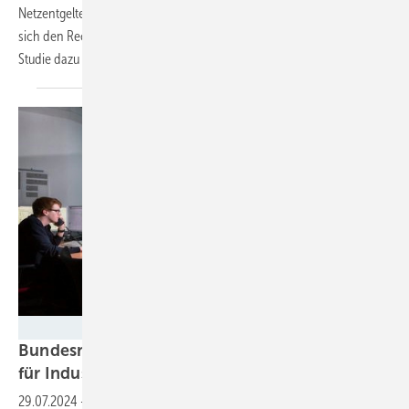
Netzentgelte sind voll im Gange. Die Stiftung Umweltenergierecht hat
sich den Rechtsrahmen näher angesehen und eine umfangreiche
Studie dazu
vorgelegt.
Michael Reichel
Bundesnetzagentur will flexible Netzentgelte
für Industrie und Gewerbe
einführen
29.07.2024
-
Um die Flexibilitätspotenziale von Industrie und