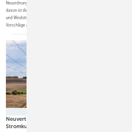
Neuordnung von Netzentgelten erarbeitet und veröffentlicht. Einer
davon ist die Einführung von Entgelten für das Einspeisen von Solar-
und Windstrom. Interessierte können bis Ende Juni 2025 ihre
Vorschläge an die Behörde
schicken.
Stephan Rudolph-Kramer
Neuverteilung der Netzentgelt kommt bei
Stromkunden der Wemag
an