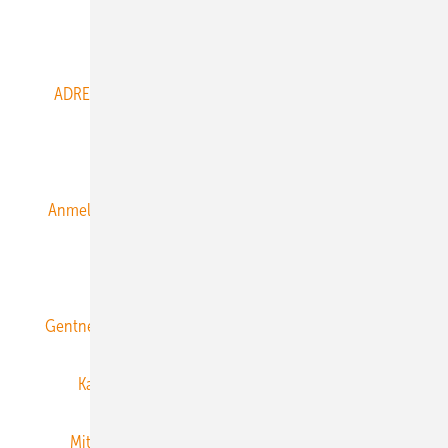
Abo- & Leserservice
ADRESSBUCH der WIND- und SOLARENERGIE
AGB
Alle Inhalte chronologisch
Anmelden
Anmeldung & Registrierung
Datenschutz
E-Paper
ERNEUERBARE ENERGIEN abonnieren
Gentner Energy Media
Gentner Verlag
Impressum
Karriere bei Gentner
Team
Mediaservice
Mitgliedschaften und Engagement
Newsletter