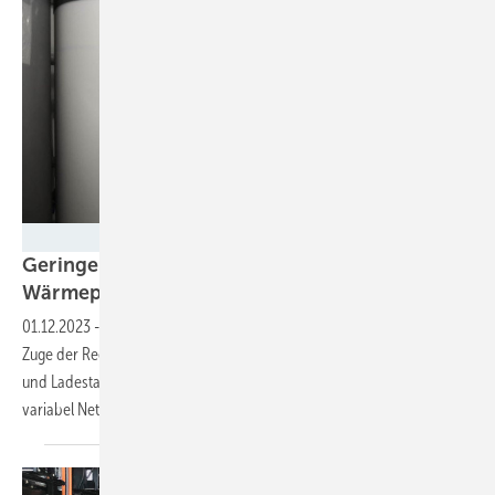
Stiebel Eltron
Geringere Netzentgelte für Lade- und
Wärmepumpenstrom
01.12.2023
-
Steuerbare Lasten Teil 2: Die Bundesnetzagentur hat im
Zuge der Regelung für die Leistungsreduzierung von Wärmepumpen
und Ladestatationen auch die Netzentgelte neu geregelt. Auch
variabel Netztarife stehen in den
Startlöchern.