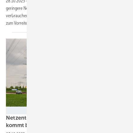
28.10.2025
-
Stromverbraucher in Österreich sollen in Zukunft
geringere Netzentgelte bezahlen, wenn sie Strom in der Mittagszeit
verbrauchen. Mit diesen flexiblen Netzenttarifen würde Österreich
zum Vorreiter für mehr Systemflexibilität in
Europa.
50Hertz
Netzentgelte sinken deutlich – doch was
kommt beim Kunden
an?