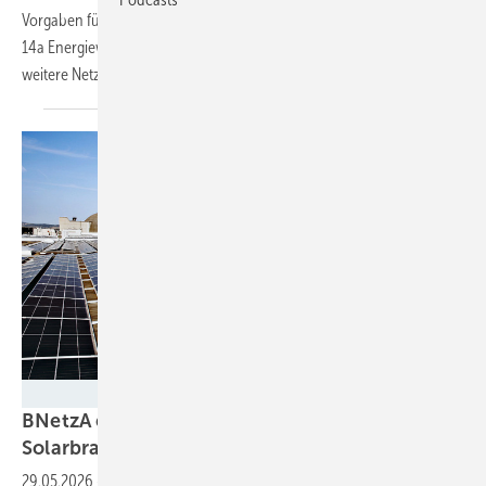
Vorgaben für steuerbare Verbrauchseinrichtungen nach Paragraph
14a Energiewirtschaftsgesetz nicht umsetzen. Verfahren gegen
weitere Netzbetreiber sind in
Prüfung.
BSW-Solar
BNetzA entwirft Reform zu Netzentgelten –
Solarbranche
warnt
29.05.2026
-
Mit der Reform sollen Betreiber von Solaranlagen