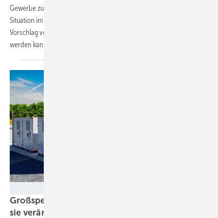
Gewerbe zu heben, sollen diese ihren Verbrauch an die tatsächliche
Situation im Stromnetz anpassen. Die Bundesnetzagentur hat einen
Vorschlag veröffentlicht, wie dies über die Netzentgelte angereizt
werden
kann.
Wärtsilä
Großspeicher werden immer wichtiger – und
sie verändern
sich