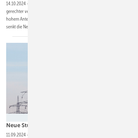
14.10.2024
-
Nachdem die Bundesnetzagentur die Netzentgelte
gerechter verteilt hat, können sich Stromkund:innen im Regionen mit
hohem Anteil an erneuerbarer Stromerzeugung freuen. Die Wemag
senkt die Netzentgelte im nächsten Jahr um bis zu 60
Prozent.
Transnet BW
Neue Studie zur Reform der
Netzentgelte
11.09.2024
-
Die Diskussionen über die Aus- und Umgestaltung der