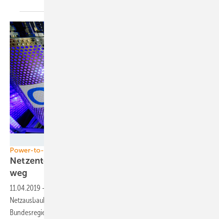
DLR
Power-to-Gas-Anlagen
Netzentgelte für Wasserstoffelektrolyse fallen
weg
11.04.2019
-
Nur wenige Tage nach der Verabschiedung des
Netzausbaubeschleunigungsgesetzes steht die erste Änderung an. Die
Bundesregierung will die Netzentgelte für Power-to-Gas-Anlagen