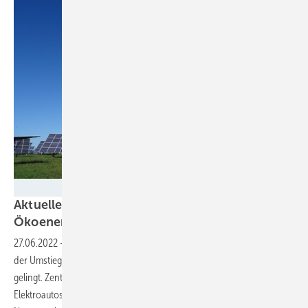
BWE / Sandra Majer
Aktuelle Studie: Deutschland kann bis 2035 auf
Ökoenergie
umstellen
27.06.2022
-
In einer aktuellen Studie zeigt Agora Energiewende, wie
der Umstieg in Deutschland auf ein regeneratives System bis 2035
gelingt. Zentral sind der Ökostromausbau, mehr Elektroheizungen und
Elektroautos und vor allem ein geographisches Preissignal im