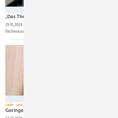
Foto: Kristin Baumert
„Das Thema ist nicht
konfliktfrei“
29.01.2024
-
Brandenburgs Wirtschaftsminister Jörg Steinbach über
Flächenausweisung.
Foto: Velka Botička
Lade- und Wärmepumpenstrom
Geringere
Netzentgelte