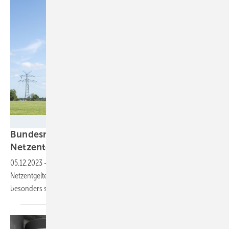
TenneT
Bundesnetzagentur will gerechtere
Netzentgelte
05.12.2023
-
Regionen mit vielen EE-Anlagen und hohen
Netzentgelten sollen entlastet werden. Drei Bundesländer profitieren
besonders
stark.