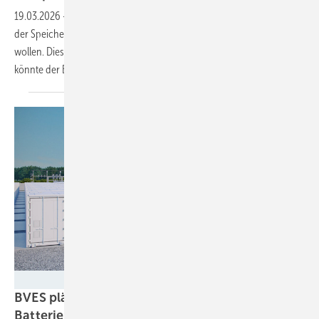
19.03.2026
-
Die Bundesnetzagentur hat angekündigt, die Befreiung
der Speicher von doppelten Netzentgelten vorzeitig abschaffen zu
wollen. Dies würde das Vertrauen in Investitionen zerstören und
könnte der Behörde verfassungsrechtlich um die Ohren
fliegen.
Fluence/Lichtblick
BVES plädiert für dynamische Netzentgelte für
Batteriespeicher