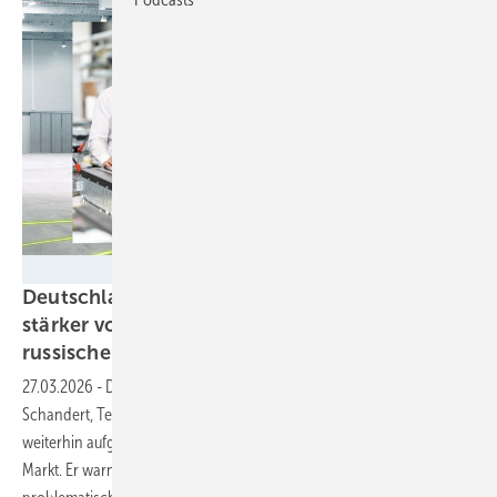
Tesvolt/M. Setzpfand
Deutschland bei Energieinfrastruktur bald
stärker von China abhängig als 2021 von
russischem
Gas?
27.03.2026
-
Der Speicherausbau in Deutschland läuft gut. Simon
Schandert, Technischer Geschäftsführer von Tesvolt, sieht auch
weiterhin aufgrund verschiedener Geschäftsmodelle einen stabilen
Markt. Er warnt allerdings vor zu großer Konkurrenz aus Fernost, die