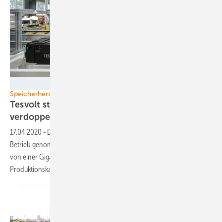
Tesvolt/Viktoria Kuehne
Speicherherstellung
Tesvolt startet erste Gigafabrik, Akasol hat
verdoppelt
17.04.2020
-
Der Speicherhersteller Tesvolt hat sein neues Werk in
Betrieb genommen und kann jetzt Speicher mit einer Gesamtkapazität
von einer Gigawattstunde produzieren. Auch Akasol hat seine
Produktionskapazität auf 800 Megawattstunden
aufgestockt.