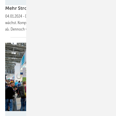
Foto: Garuzzi Julian/MaierKorduletsch
Meh r Strom
zwischenlagern
04.01.2024
-
Die Nachfrage nach Gewerbe- und Großspeichern
wächst. Komplettangebote sichern den Herstellern eine gute Position
ab. Dennoch werden die Preise
sinken.
Foto: Solar Promotion GmbH