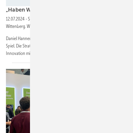
Foto: TESVOLT
„Haben ­Wertschöpfung in Solar
verloren“
12.07.2024
-
Sie bauen gerade eine Speicherfertigung in Lutherstadt
Wittenberg. Wie behauptet man sich gegen asiatische Wettbewerber?
Daniel Hannemann: Das ist eigentlich schon seit 30 Jahren dasselbe
Spiel. Die Strategie von Tesvolt als Technologieunternehmen ist hohe
Innovation mit einer relativ
geringen...