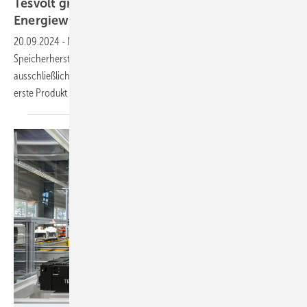
Tesvolt gründet Tochterunternehmen für
Energiewende in der
Schifffahrt
20.09.2024
-
Mit Tesvolt Ocean hat der Wittenberger
Speicherhersteller ein Unternehmen gegründet, das sich
ausschließlich mit Speicher für Elektroschiffe beschäftigen wird. Das
erste Produkt ist schon am
Markt.