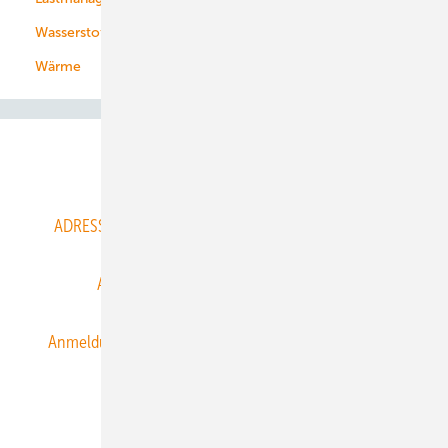
Wasserstoff
Wärme
Abo- & Leserservice
ADRESSBUCH der WIND- und SOLARENERGIE
AGB
Alle Inhalte chronologisch
Anmelden
Anmeldung & Registrierung
Datenschutz
E-Paper
ERNEUERBARE ENERGIEN abonnieren