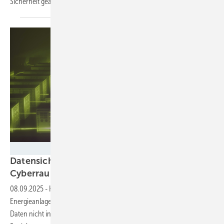
Sicherheit
geachtet.
Tesvolt/Michael Setzpfandt
Datensicherheit: „Wir betrachten nicht nur den
Cyberraum“
08.09.2025
-
Hackerangriffe sind für Unternehmen und Betreiber von
Energieanlagen schon fast Alltag. Umso wichtiger ist es, dass die
Daten nicht in die falschen Hände geraten. Wie das im Falle von