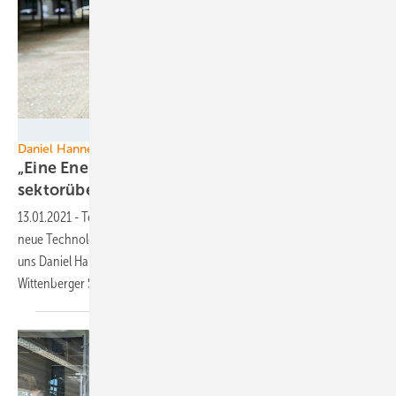
Dirk_Bruniecki
Daniel Hannemann und Simon Schandert von Tesvolt
„Eine Energiewende kann nur
sektorübergreifend
gelingen“
13.01.2021
-
Tesvolt hat in den vergangenen Jahren immer wieder
neue Technologien entwickelt. In die neusten Entwicklungen lassen
uns Daniel Hannemann und Simon Schandert, Geschäftsführer des
Wittenberger Speicherherstellers, hinein
schnuppern.