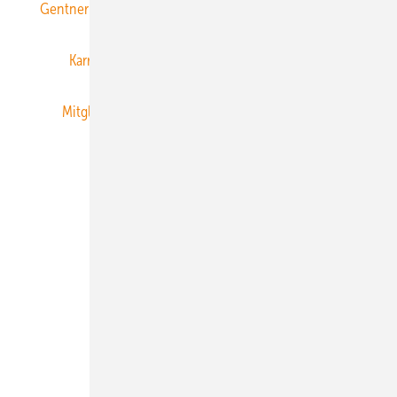
Gentner Energy Media
Gentner Verlag
Impressum
Karriere bei Gentner
Team
Mediaservice
Mitgliedschaften und Engagement
Newsletter
Privacy Manager
RSS-Feed
Veranstaltungen / Webinare
© 2026 ERNEUERBARE ENERGIEN