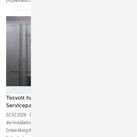
problematisch werden
könnte.
Tesvolt
Tesvolt hat cybersicheren Großspeicher mit
Servicepaket für Stadtwerke
entwickelt
02.02.2026
-
Das Servicepaket umfasst alles: von der Planung über
die Installation und die Wartung bis zum Stromvertrieb. Bei der
Entwicklung des neuen Speichers hat Tesvolt zudem auf maximale