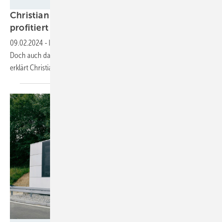
Tesvolt
Christian Löffler von Tesvolt: „Großspeicher
profitiert von der Volatilität am
Strommarkt“
09.02.2024
-
Immer mehr Solarparks werden mit Speichern gebaut.
Doch auch das Gewerbesegment legt langsam zu. Ob das so bleibt,
erklärt Christian Löffler, Produktmanager bei
Tesvolt.