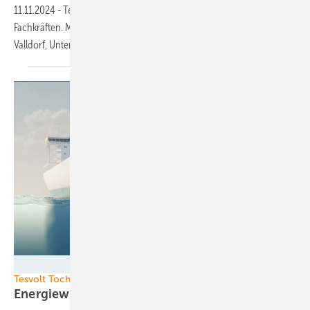
11.11.2024
-
Tesvolt ist bisher erfolgreich bei der Suche nach
Fachkräften. Mit welchen Strategien dies gelungen ist, erklärt Ingo
Valldorf, Unternehmenssprecher von
Tesvolt.
Bild: Tesvolt
Tesvolt Tochterunternehmen
Energiewende in der
Schifffahrt