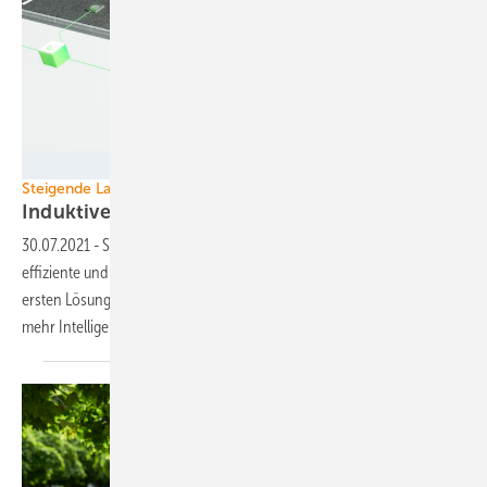
Stercom Power
Steigende Ladeleistung, mehr Intelligenz
Induktives Laden auf dem
Vormarsch
30.07.2021
-
Stercom Power Solutions und Tesvolt wollen gemeinsam
effiziente und markttaugliche induktive Ladesysteme entwickeln. Die
ersten Lösungen gibt es bereits. Jetzt soll die Ladeleistung steigen und
mehr Intelligenz in die
Systeme.