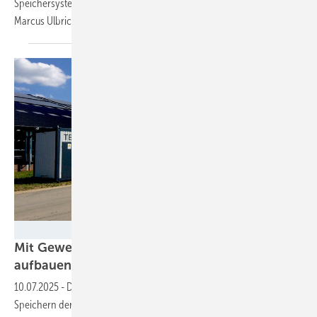
Speichersystemen umgesetzt wird, wissen Simon Schandert und
Marcus Ulbricht von
Tesvolt.
Tesvolt
Mit Gewerbespeichern schneller Flexibilität
aufbauen
10.07.2025
-
Da die Wartezeiten für den Anschluss von großen
Speichern derzeit oftmals lang sind, rät Tesvolt Energy dazu, mehr