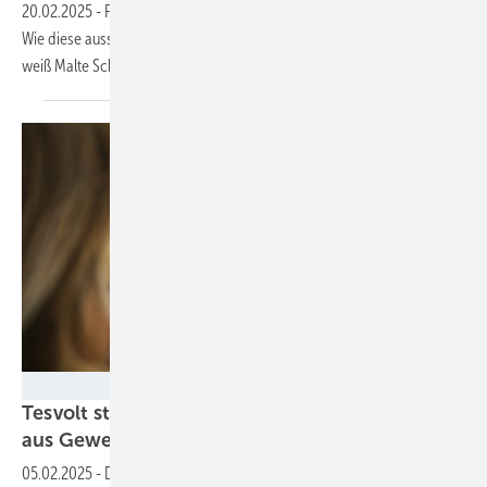
20.02.2025
-
Für Großspeicher gibt es mehrere Geschäftsmodelle.
Wie diese aussehen und was die Speicher dafür mitbringen müssen,
weiß Malte Schön, Sales Project Expert bei
Tesvolt.
Tesvolt Energy
Tesvolt steigt in den Energiehandel mit Strom
aus Gewerbespeichern
ein
05.02.2025
-
Das neue Tochterunternehmen Tesvolt Energy