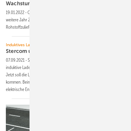
Wachstum – so schnell es
geht
19.01.2022
-
Optimistischer Ausblick der Speicher­branche auf das
weitere Jahr 2022. ­Kapazitäten werden so zügig erweitert, wie es
Rohstoffzulieferer
zulassen.
Induktives Laden
Stercom und Tesvolt
kooperieren
07.09.2021
-
Stercom Power Solutions und Tesvolt wollen gemeinsam
induktive Ladesysteme entwickeln. Erste Lösungen gibt es bereits.
Jetzt soll die Ladeleistung steigen und mehr Intelligenz in die Systeme
kommen. Beim induktiven Laden wird mittels einer Magnetspule
elektrische Energie berührungslos in
die...