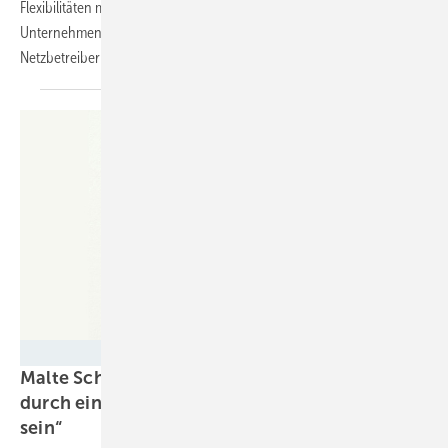
Flexibilitäten mit Gewerbespeichern bereitzustellen. Das
Unternehmen hat dazu eine Lösung erarbeitet und ist mit den
Netzbetreibern im
Gespräch.
Tesvolt
Malte Schön von Tesvolt: „Der Speicher muss
durch einen Flexibilitätsvermarkter steuerbar
sein“