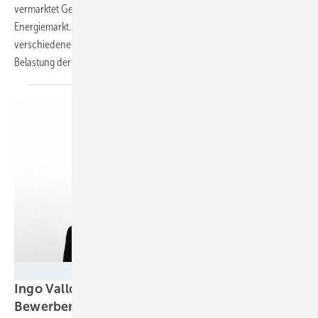
vermarktet Gewerbespeicher ab 100 Kilowattstunden am
Energiemarkt. Eine eigene Software und die Zusammenarbeit mit
verschiedenen Händlern sorgen für maximalen Ertrag und geringe
Belastung der
Batterie.
Tesvolt
Ingo Valldorf von Tesvolt: „Wir bieten
Bewerbern ein attraktives
Paket“