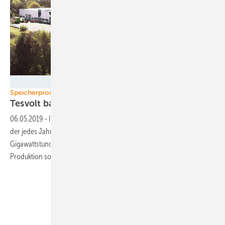
Tesvolt
Speicherproduktion
Tesvolt baut Gigafabrik für
Batteriespeicher
06.05.2019
-
In Wittenberg entsteht die wohl erste Fabrik in Europa, in
der jedes Jahr Speicher mit einer Kapazität von mehr als einer
Gigawattstunde gefertigt werden. Die erste Ausbaustufe der neuen
Produktion soll noch im Juni fertig
werden.
Unsere Themen