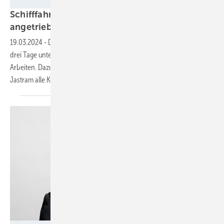
Tesvolt
Schifffahrtsverwaltung nimmt erstes elektrisch
angetriebenes Arbeitsschiff in
Betrieb
19.03.2024
-
Das Arbeitsschiff kann mit einer Batterieladung bis zu
drei Tage unterwegs sein – abhängig von den zu erledigenden
Arbeiten. Dazu hat Tesvolt zusammen mit Kadlec & Brödlin und
Jastram alle Komponenten optimal aufeinander
abgestimmt.