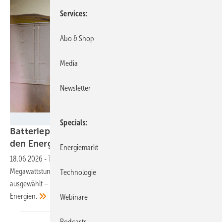
Services
Abo & Shop
Media
Newsletter
Tesvolt
Specials
Batteriepark in Wittenberg finanziert sich über
den
Energiehandel
Energiemarkt
18.06.2026
-
Tesvolt hat die Anlage auf ein Volumen von 190
Megawattstunden dimensioniert. Der Standort wurde mit Bedacht
Technologie
ausgewählt – in einer Region mit hohem Anteil an erneuerbaren
Energien.
Webinare
Podcasts