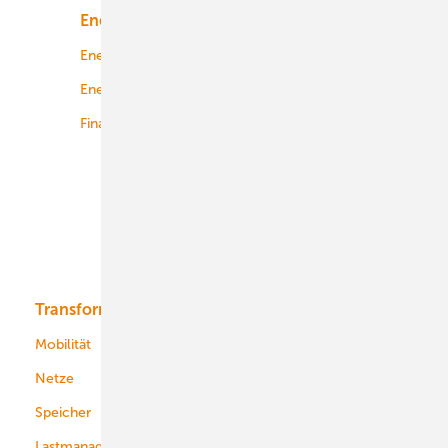
Energiemarkt
Technologie
Energierecht
Planung
Energiemärkte weltweit
Logistik
Finanzierung
Betrieb
Onshore-Wind
Offshore-Wind
Solar
Bioenergie
Transformation
Energieversorger
Service
Mobilität
Kommunen
Netze
Stadtwerke
Speicher
Energiekonzerne
Lastmanagement