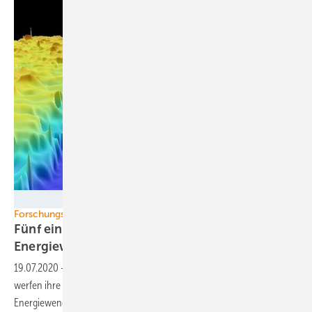
Forschungsgruppe Huber
Forschungs-Highlights
Fünf einflussreiche neue Erfindungen für die
Energiewende
19.07.2020
-
Neue Forschungsansätze bei Solar, Speicher, Wasserstoff
werfen ihre Schatten voraus. Geniale Ideen rund um die
Energiewende.