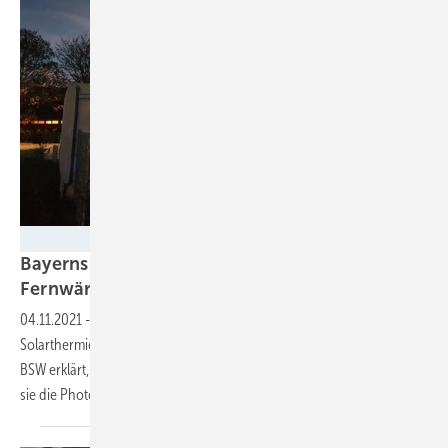
NATURSTROM
Bayerns größter Solarwärmepark – und
Fernwärme per
Ausschreibung?
2
04.11.2021
-
Auf 2.400 m
entsteht Bayerns größte
Solarthermieanlage, aber Solarwärme führt ein Schattendasein. Der
BSW erklärt, wie sich das ändern ließe. Zum Beispiel mit Auktionen, wie
sie die Photovoltaik längst
kennt.