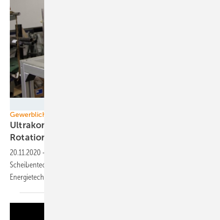
La Mont
Gewerbliche Energie-Eigenversorgung
Ultrakompaktes Kleinkraftwerk kombiniert
Rotationskessel mit
Scheibenturbine
20.11.2020
-
Ein extrem kompaktes Kleinkraftwerk auf
Scheibentechnologie-Basis hat das Berliner
Energietechnikunternehmen La Mont mit der TH Wildau
entwickelt.