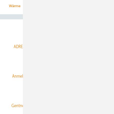
Wärme
Abo- & Leserservice
ADRESSBUCH der WIND- und SOLARENERGIE
AGB
Alle Inhalte chronologisch
Anmelden
Anmeldung & Registrierung
Datenschutz
E-Paper
ERNEUERBARE ENERGIEN abonnieren
Gentner Energy Media
Gentner Verlag
Impressum