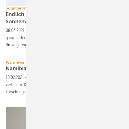
Foto: Solid Solar Energy Systems
Solarthermie
Endlich Ertragsnachweis für große
Sonnenwärme-Kollektorfelder
08.03.2021
-
Für Wärmeversorger ist es entscheidend, dass sie den
garantierten Solarerträgen vertrauen können, um das finanzielle
Risiko gering zu
halten.
Wärmewende
Namibia-Wärme für
Hamburg?
18.02.2021
-
Hamburgs Heizkraftwerk Tiefstack soll Holz aus Namibia
verfeuern. Kurz vor Abschluss eines maßgeblichen
Forschungsprojektes wächst die
Kritik.