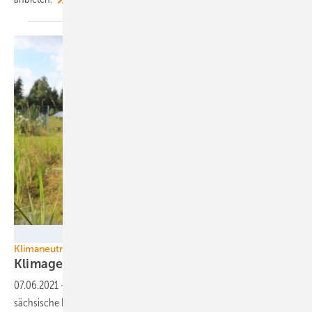
DBU
Klimaneutral 2038
Klimagesetz: Mehr Solar und Wind für
Sachsen
07.06.2021
-
Im neuen Energie- und Klimaprogramm (EKP) hat die
sächsische Landesregierung vorgesehen, dass bis 2024 etwa 160 bis