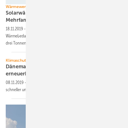
Sonnenhaus-Institut
Wärmewende
Solarwärme und Speicher für
Mehrfamilienhaus
18.11.2019
-
Große Solarthermie-Anlage deckt 50 Prozent des
Wärmebedarfs eines neuen Wohnhauses und spart jedes Jahr rund
drei Tonnen CO2
ein.
Klimaschutz
Dänemark und Schweden Vorreiter bei
erneuerbaren
Energien
08.11.2019
-
Warum die Energiewende in Schweden und Dänemark
schneller und besser gelingt als bei
uns.