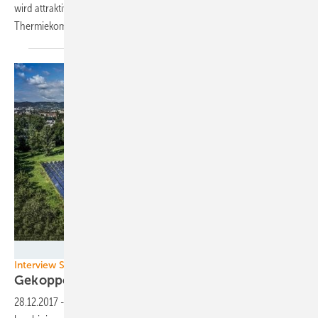
wird attraktiv. In Deutschland sind 2018 fünf solcher
Thermiekommunen an den Start
gegangen.
Foto: SOLID
Interview Solarwärme
Gekoppelte
Thermie
28.12.2017
-
Solarwärme ist heute wieder gefragt – und sie lässt sich