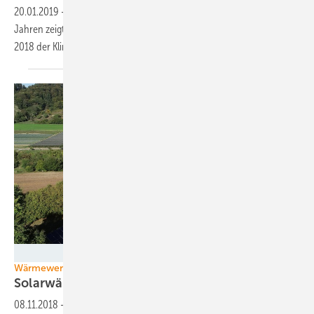
20.01.2019
-
Die Bundesregierung will CO2 einsparen. In den letzten
Jahren zeigt sich auch vor dem Hintergrund das Rekordsommers
2018 der Klimawandel
deutlicher.
Stadtwerke Radolfzell GmbH
Wärmewende
Solarwärmedörfer werden
populär
08.11.2018
-
Dörfliche Wärmenetze mit Sonne und Holz zu beheizen,