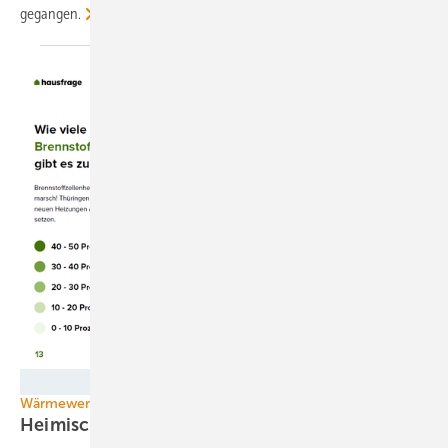
gegangen.
Grafik: Hausfrage
Wärmewende
Heimisches Heizen mit
Brennstoffzelle