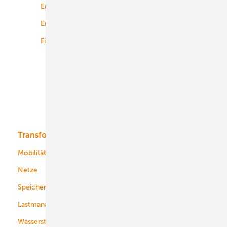
Energierecht
Planung
Energiemärkte weltweit
Logistik
Finanzierung
Betrieb
Onshore-Wind
Offshore-Wind
Solar
Bioenergie
Transformation
Energieversorger
Service
Mobilität
Kommunen
Netze
Stadtwerke
Speicher
Energiekonzerne
Lastmanagement
Wasserstoff