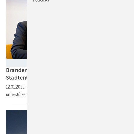
MIL / Simon Kirner
Brandenburg gründet „Klimabündnis
Stadtentwicklung“
12.01.2022
-
Kooperation von Verbänden und Politik will Kommunen
unterstützen und das Thema Wärmewende
voranbringen.