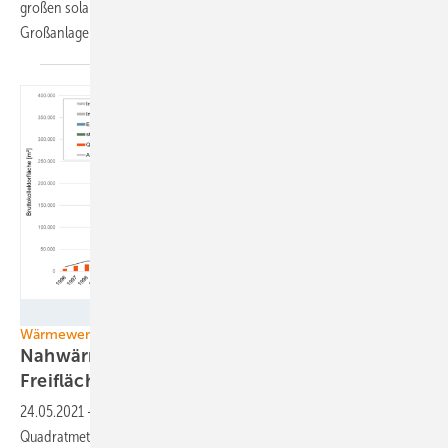
großen solarthermischen Projekten aus. Neu ist eine Förderung von
Großanlagen für die Nah- und
Fernwärmeversorgung.
Solites
Wärmewende
Nahwärme boomt: Solarthermie auf
Freiflächen
24.05.2021
-
Mehr als 40 Solarwärmenetze mit über 100.000
Quadratmetern Fläche sind bis Ende 2020 in Deutschland ans Netz