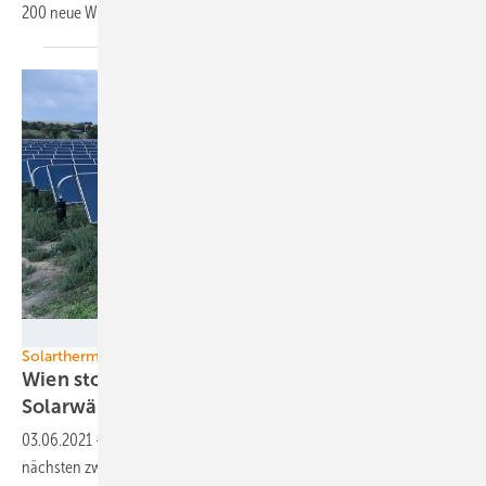
200 neue Windenergieanlagen errichtet
werden.
Austria Solar/Greenonetec
Solarthermie
Wien stockt Förderung für große
Solarwärmeanlagen
auf
03.06.2021
-
Die österreichische Bundesregierung gibt in den
nächsten zwei Jahren 45 Millionen Euro für die Förderung von