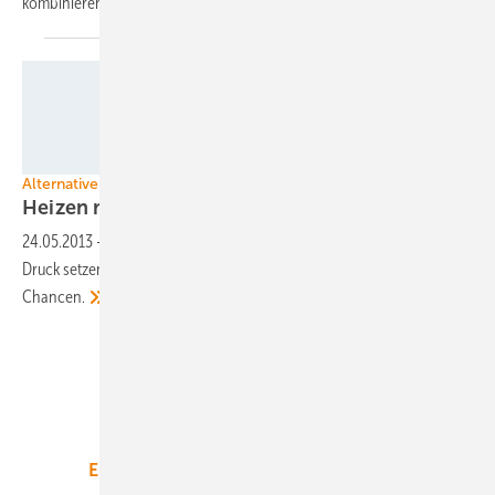
kombinieren.
Foto: Consolar
Alternativen zur Solarthermie
Heizen mit
Sonnenstrom
24.05.2013
-
Mit Solarstrom zu heizen, könnte die Solarthermie unter
Druck setzen. Doch beide Systeme haben ihre Vorteile und
Chancen.
Unsere Themen
Energiemarkt
Technologie