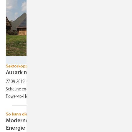
Axel Erler - PHOTOGRAPHY - www.axelerler.de
Sektorkopplung
Autark mit Denkmalschutz und
Thermie
27.09.2019
-
Beispielhaft: In Thüringen wird eine denkmalgeschützte
Scheune energieautark und Berlin bekommt eine
Power-to-Heat-Anlage.
So kann die Heizwende gelingen
Moderne Heizkonzepte zur Einsparung von
Energie