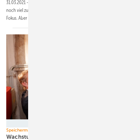
31.03.2021
-
Eine Umfrage zeigt, dass bei der Gebäudedämmung
noch viel zu tun ist. Auch steht die Erdgasheizung noch zu sehr im
Fokus. Aber gleichzeitig erwacht Interesse am grünen
Wasserstoff.
Solarwatt
Speichermarkt
Wachstumstreiber: 300.000 Heimspeicher in