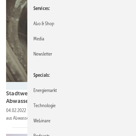
Services
Abo & Shop
Media
Newsletter
Specials
Stadtwerke Bamberg
Energiemarkt
Stadtwerke Bamberg bauen Bayerns größte
Abwasserwärmeanlage
Technologie
04.02.2022
-
1.200 Haushalte sollen künftig zum Großteil mit Wärme
aus Abwasser und Geothermie versorgt
werden.
Webinare
Podcasts