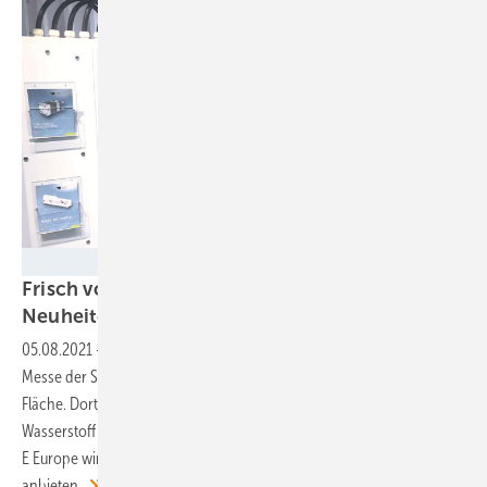
Solar Promotion
Frisch von der Intersolar: Videos zu den besten
Neuheiten
05.08.2021
-
Anfang Oktober kehrt mit der Intersolar die wichtigste
Messe der Solarbranche zurück: mit einem Restart auf kleinerer
Fläche. Dort werden zahlreiche Neuheiten wie etwa das Thema
Wasserstoff erwartet. Und: Neben der PV Guided Tours @ The smarter
E Europe wird auch ERNEUERBARE ENERGIEN Guided Tours
anbieten.