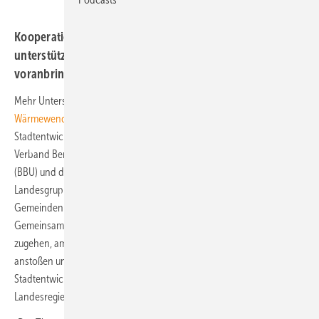
Kooperation von Verbänden und Politik will Kommunen
unterstützen und das Thema Wärmewende
voranbringen.
Mehr Unterstützung für brandenburgische Kommunen bei der
Wärmewende
: Mit diesem Ziel hat sich das „Klimabündnis
Stadtentwicklung Brandenburg“ gegründet. Landesregierung, der
Verband Berlin-Brandenburgischer Wohnungsunternehmen e. V.
(BBU) und der Verband kommunaler Unternehmen e. V.,
Landesgruppe Berlin-Brandenburg (VKU wollen so die Städte und
Gemeinden bei der Erreichung der Klimaziele unterstützen.
Gemeinsam wollen die Partner auf die Akteure in den Kommunen
zugehen, ambitionierte kommunale Planungen und konkrete Projekte
anstoßen und so einen Beitrag zum Klimaschutz in der
Stadtentwicklung leisten, heißt es in einer Presseinformation der
Landesregierung.