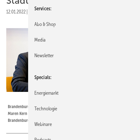
Stadtentwicklung“
Services
12.01.2022
|
Druckvorschau
Abo & Shop
Media
Newsletter
Specials
Energiemarkt
MIL / Simon Kirner
Brandenburgs Infrastrukturminister Guido Beermann, BBU-Vorständin
Technologie
Maren Kern und Harald Jahnke, Vorsitzender VKU-Landesgruppe Berlin-
Brandenburg (v.l.) bei der Unterzeichnung.
Webinare
Podcasts