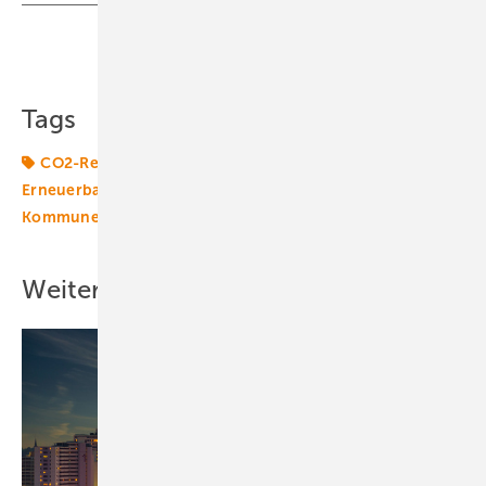
Teilen
Link kopieren
Tags
CO2-Reduktionsziele
Energieversorger
Erneuerbare in Kommunen
Gebäudetechnik
Kommunen
Solaranlage
Thermie
Wärmewende
Weitere Inhalte