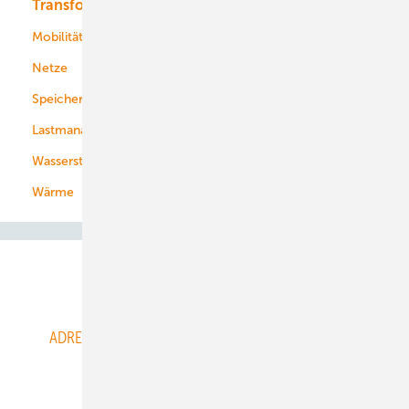
Transformation
Energieversorger
Service
Mobilität
Kommunen
Netze
Stadtwerke
Speicher
Energiekonzerne
Lastmanagement
Wasserstoff
Wärme
Abo- & Leserservice
ADRESSBUCH der WIND- und SOLARENERGIE
AGB
Alle Inhalte chronologisch
Anmelden