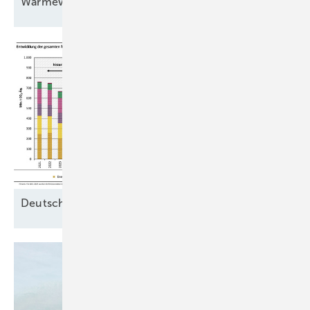
Wärmewende
Deutschlands Klimaschutzlücke
wächst