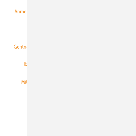
Anmeldung & Registrierung
Datenschutz
E-Paper
ERNEUERBARE ENERGIEN abonnieren
Gentner Energy Media
Gentner Verlag
Impressum
Karriere bei Gentner
Team
Mediaservice
Mitgliedschaften und Engagement
Newsletter
Privacy Manager
RSS-Feed
Veranstaltungen / Webinare
© 2026 ERNEUERBARE ENERGIEN