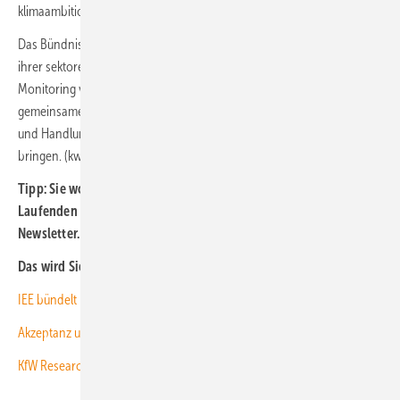
klimaambitionierten Zielstellungen ausgezeichnet werden.
Das Bündnis will zudem Städte und Gemeinden bei der Erfassung
ihrer sektorenbezogenen Treibhausgasemissionen und beim
Monitoring von
Klimaschutzmaßnahmen
unterstützen und
gemeinsame Initiativen zur Organisation eines konsistenten Rechts-
und Handlungsrahmens im Bereich klimagerechte Stadt auf den Weg
bringen. (kw)
Tipp: Sie wollen bei der Energiewende in Kommunen auf dem
Laufenden bleiben ? Abonnieren Sie unseren kostenlosen
Newsletter.
Hier geht es zur Anmeldung.
Das wird Sie auch interessieren:
IEE bündelt Lösungen für die Energiewende in Städten
Akzeptanz und Beteiligung: Kurzer Leitfaden gibt Infos
KfW Research: Kommunen brauchen für Klimaschutz mehr als Kredite