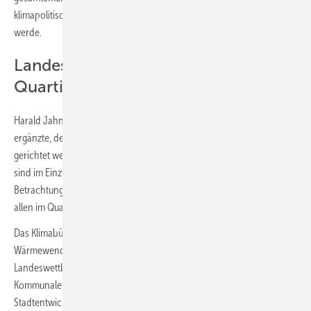
klimapolitisch notwendigen Sanierungsvorhaben weiter verbessern
werde.
Landeswettbewerb „CO2-neutrales
Quartier“
Harald Jahnke, Vorsitzender VKU-Landesgruppe Berlin-Brandenburg,
ergänzte, der Blick müsse vom einzelnen Gebäude auf das Quartier
gerichtet werden: „Potenziale für den Einsatz erneuerbarer Wärme
sind im Einzelgebäude beschränkt. Nur durch die ganzheitliche
Betrachtung sind die Potenziale ausschöpfbar und über Wärmenetze
allen im Quartier zugänglich.“
Das Klimabündnis will mit verschiedensten Aktivitäten das Thema
Wärmewende voranbringen. So ist die Auslobung eines
Landeswettbewerbs „Vision CO2-neutrales Quartier“ geplant.
Kommunale Modellvorhaben der integrierten energetischen
Stadtentwicklung sollen initiiert sowie Unternehmen mit besonders