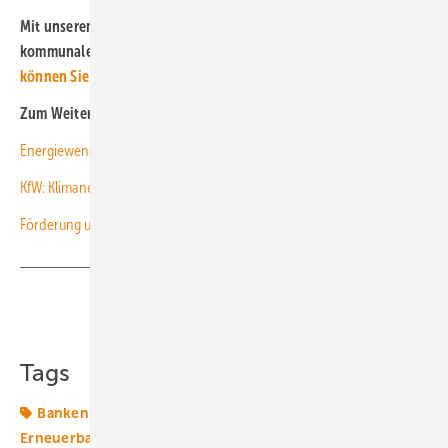
Mit unserem kostenlosen Newsletter bleiben Sie beim Thema
kommunale Energiewende immer auf dem Laufenden.
Hier
können Sie sich anmelden
!
Zum Weiterlesen:
Energiewende: Aus Industrieanlage wird Leuchtturmprojekt
KfW: Klimaneutralität 2045 kostet 5 Billionen Euro, ist aber leistbar
Förderung und Know-how für kommunale Wärme
Teilen
Link kopieren
Tags
Banken
Energiepolitik
Energieversorger
Erneuerbare in Kommunen
Finanzierung
Kommunen