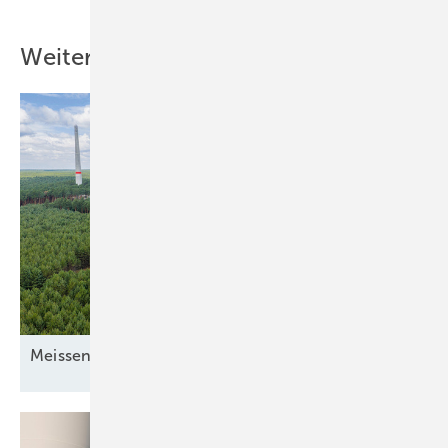
Weitere Inhalte
Mei ssener
Turbinenschach