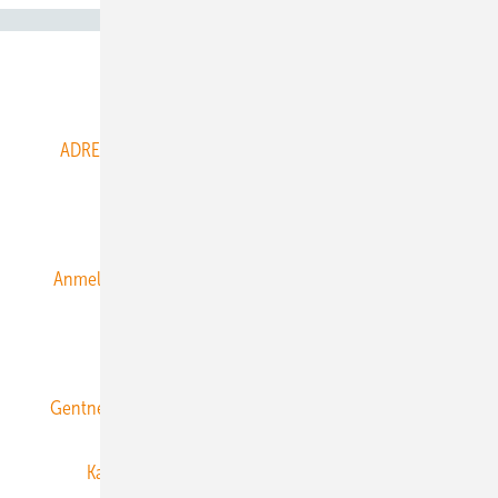
Abo- & Leserservice
ADRESSBUCH der WIND- und SOLARENERGIE
AGB
Alle Inhalte chronologisch
Anmelden
Anmeldung & Registrierung
Datenschutz
E-Paper
ERNEUERBARE ENERGIEN abonnieren
Gentner Energy Media
Gentner Verlag
Impressum
Karriere bei Gentner
Team
Mediaservice