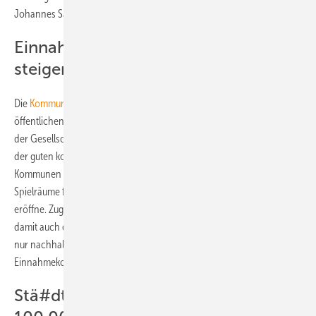
Johannes Salzgeber..
Einnahmen der Kommunen müssen
steigen
Die
Kommunen
spielen eine Schlüsselrolle in vielen Bereichen des
öffentlichen Lebens und sind auch ein zentraler Player beim Umbau
der Gesellschaft in Richtung Klimaneutralität. Zwar habe sich aufgrund
der guten konjunkturellen Lage bis die Schuldentragfähigkeit der
Kommunen im Vorkrisenzeitraum spürbar verbessert, was zusätzliche
Spielräume für den Kommunalkredit im zukünftigen Finanzierungsmix
eröffne. Zugleich erhöhten sich aber die Finanzierungsbedarfe und
damit auch der Kreditbedarf. Dieser werde für Kommunen allerdings
nur nachhaltig darstellbar sein, wenn auch die anderen
Einnahmekomponenten steigen, schreiben Brand und Salzgeber.
Stä#dte- und Gemeindebund fordert