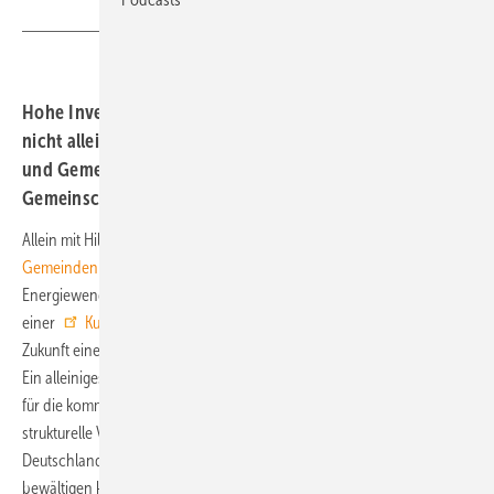
Hohe Investitionen lassen sich nach Expertenansicht
nicht allein über Kommunalkredite stemmen. Der Städte-
und Gemeindebund fordert unterdessen eine
Gemeinschaftsaufgabe Klimaschutz.
Allein mit Hilfe von Kommunalkrediten seien Deutschlands
Städte und
Gemeinden
nicht in der Lage, die hohen Investitionen für die
Energiewende und Kimaanpassung zu stemmen. Wie KfW Research in
einer
Kurzanalyse
schreibt, spiele der Kommunalkredit auch in
Zukunft eine wichtige Rolle bei der Sicherstellung der Investitionen.
Ein alleiniges Mittel zur Sicherstellung hoher öffentlicher Investitionen
für die kommunale Ebene insgesamt ist er aber nicht. Ohne eine
strukturelle Verbesserung der kommunalen Finanzausstattung werde
Deutschland die anstehenden Zukunftsinvestitionen darum nicht
bewältigen können, schreiben die Autoren Stephan Brand und