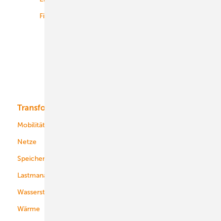
Finanzierung
Betrieb
Onshore-Wind
Offshore-Wind
Solar
Bioenergie
Transformation
Energieversorger
Service
Mobilität
Kommunen
Netze
Stadtwerke
Speicher
Energiekonzerne
Lastmanagement
Wasserstoff
Wärme