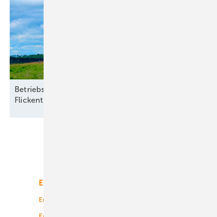
Betriebsführer von Ökostromanlagen leiden unter
Flickenteppich bei kommunaler
Beteiligung
Unsere Themen
Energiemarkt
Technologie
Energierecht
Planung
Energiemärkte weltweit
Logistik