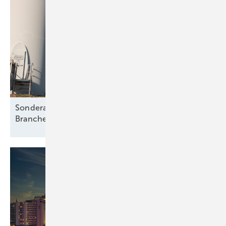
Sonderabgabe für Wind und Solar in Brandenburg:
Branche warnt vor ruinöser
Mehrbelastung