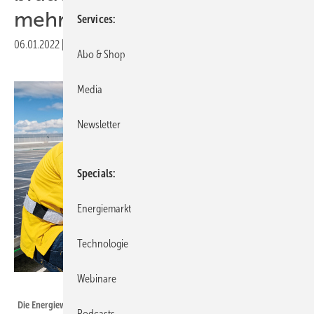
mehr als Kredite
Services
06.01.2022
|
Druckvorschau
Abo & Shop
Media
Newsletter
Specials
Energiemarkt
Technologie
Webinare
Fronius
Die Energiewende verlangt hohe Investitionen auch von Kommunen.
Podcasts