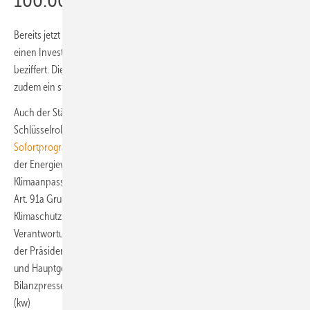
100.000-Dächer-Sofortprogramm
Bereits jetzt verzeichnen die Städte und Gemeinden in Deutschland
einen Investitionsstau, den KfW Research auf fast 150 Milliarden Euro
beziffert. Die vielen gesellschaftlichen Herausforderungen erforderten
zudem ein steigendes Investitionsniveau der Kommunen.
Auch der Städte- und Gemeindebund sieht die Kommunen in einer
Schlüsselrolle. Er fordert unter anderem ein
100.000-Dächer-
Sofortprogramm
für kommunale Liegenschaften zur Beschleunigung
der Energiewende. Außerdem müsse – so wie etwa der Küstenschutz -
Klimaanpassung und Klimaschutz als neue Gemeinschaftsaufgabe in
Art. 91a Grundgesetz zu verankert werden. „Klimaanpassung und
Klimaschutz gehören notwendig dazu und werden die gemeinsame
Verantwortung von Bund, Ländern und Kommunen stärken“, betonten
der Präsident des DStGB, Bürgermeister Ralph Spiegler (Nieder-Olm),
und Hauptgeschäftsführer Gerd Landsberg auf der
Bilanzpressekonferenz des kommunalen Spitzenverbandes in Berlin.
(kw)