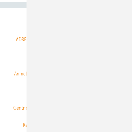
Abo- & Leserservice
ADRESSBUCH der WIND- und SOLARENERGIE
AGB
Alle Inhalte chronologisch
Anmelden
Anmeldung & Registrierung
Datenschutz
E-Paper
ERNEUERBARE ENERGIEN abonnieren
Gentner Energy Media
Gentner Verlag
Impressum
Karriere bei Gentner
Team
Mediaservice