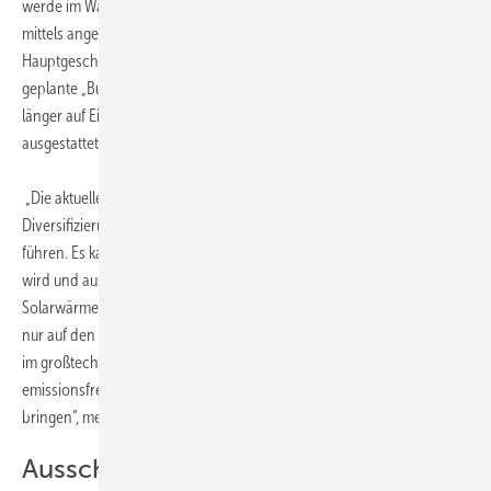
werde im Wärmesektor weder durch angemessene CO
-Preise noch
2
mittels angemessener Förderangebote ausgeglichen, beklagt BSW-
Hauptgeschäftsführer Carsten Körnig. Eine bereits vor Jahren
geplante „Bundesförderung für effiziente Wärmenetze“ liege schon
länger auf Eis und sei zudem mit einem zu kleinen Fördertopf
ausgestattet.
„Die aktuelle Heizkostendebatte muss zu einer Modernisierung,
Diversifizierung und Solarisierung der heimischen Wärmeversorgung
führen. Es kann nicht sein, dass solare Fernwärme weiter kaltgestellt
wird und aus den Wärmenetzen weitgehend ausgesperrt bleibt.
Solarwärme muss zukünftig eine weitaus größere Rolle spielen – nicht
nur auf den Dächern von Eigenheimen, sondern insbesondere auch
im großtechnischen Maßstab, um in Wärmenetze einzuspeisen und so
emissionsfreie Solarwärme auch in Deutschlands Innenstädte zu
bringen“, meint Körnig.
Ausschreibungsprogramm für große