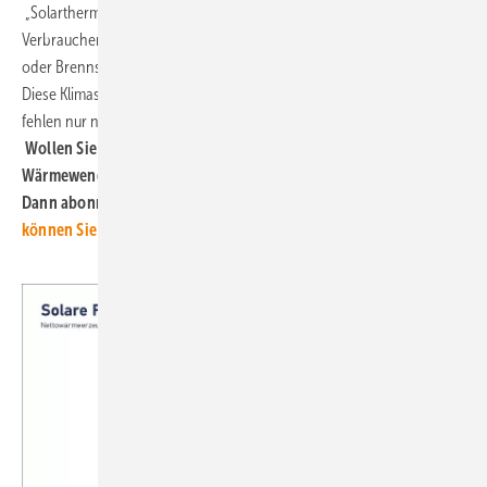
„Solarthermie bietet einen unschätzbaren Wert für den Klima- und
Verbraucherschutz, nämlich verlässliche und von keinem Rohstoff
oder Brennstoff abhängige Wärmekosten – und das für Jahrzehnte.
Diese Klimaschutztechnologie ist ausgereift und sofort verfügbar. Jetzt
fehlen nur noch die politischen Investitionsimpulse“, so Körnig. (nw)
Wollen Sie die wichtigsten Daten, Fakten und Ereignisse zur
Wärmewende in Deutschland weiter aktuell im Blick behalten?
Dann abonnieren Sie doch unseren kostenlosen Newsletter.
Hier
können Sie ihn abonnieren
.