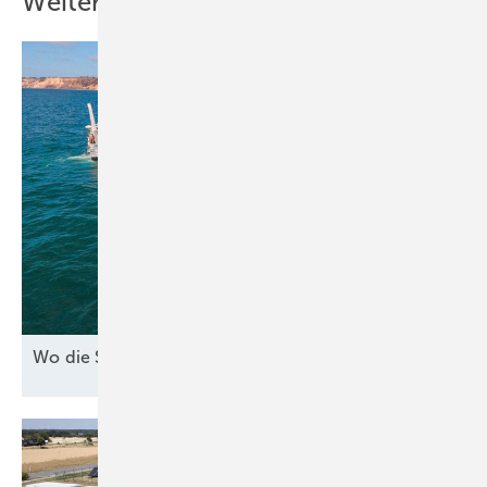
Weitere Inhalte
Wo die See den Strom
bringt