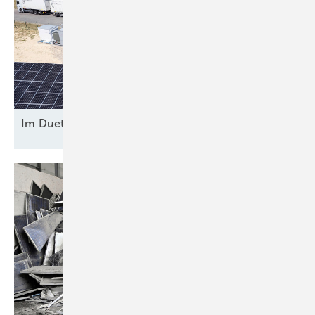
Im Duett am
Netz