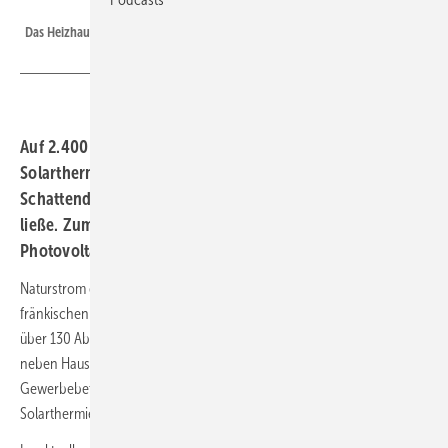
NATURSTROM
Das Heizhaus des ersten Bauabschnitts von Naturstrom in Bayern.
2
Auf 2.400 m
entsteht Bayerns größte
Solarthermieanlage, aber Solarwärme führt ein
Schattendasein. Der BSW erklärt, wie sich das ändern
ließe. Zum Beispiel mit Auktionen, wie sie die
Photovoltaik längst kennt.
Naturstrom erweitert sein bislang größtes Nahwärmeprojekt im
fränkischen Markt Erlbach. Der Öko-Energieversorger beliefert künftig
über 130 Abnehmer mit nachhaltiger und vor Ort erzeugter Wärme –
neben Haushalten auch kommunale Gebäude und einen großen
2
Gewerbebetrieb. Auf 2.400 m
entsteht hierfür Bayerns größte
Solarthermieanlage.