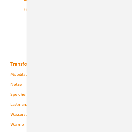
Finanzierung
Betrieb
Onshore-Wind
Offshore-Wind
Solar
Bioenergie
Transformation
Energieversorger
Service
Mobilität
Kommunen
Netze
Stadtwerke
Speicher
Energiekonzerne
Lastmanagement
Wasserstoff
Wärme