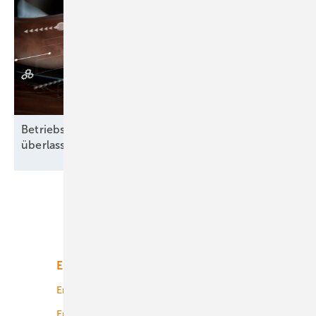
Betriebsführung heißt: Nichts dem Zufall
überlassen
Unsere Themen
Energiemarkt
Technologie
Energierecht
Planung
Energiemärkte weltweit
Logistik