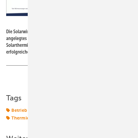
BSW Solar
Die Solarwirtschaft empfiehlt ein auf mindestens fünf Jahre
angelegtes Ausschreibungsprogramm für große
Solarthermieanlagen nach dem Vorbild der seit Jahren
erfolgreichen Auktionen für Photovoltaik-Solarparks.
Teilen
Link kopieren
Tags
Betrieb
Fernwärme
Solarenergie
Solartechnik
Thermie
Wärmenetze
Wärmewende