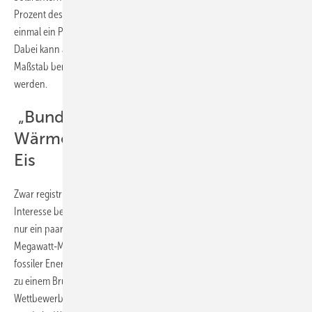
Prozent des Stromverbrauchs deckt, wird hierzulande bislang nicht
einmal ein Prozent der Fernwärme aus Solarkraftwerken gespeist.
Dabei kann auch Solarwärme inzwischen im großtechnischen
Maßstab bereits für unter fünf Cent je Kilowattstunde produziert
werden.
„Bundesförderung für effiziente
Wärmenetze“ liege schon länger auf
Eis
Zwar registriert die Solarbranche in jüngster Zeit ein wachsendes
Interesse bei Wärmeversorgern, bislang sind in Deutschland jedoch
nur ein paar Dutzend Solarkraftwerke zur Fernwärme-Einspeisung im
Megawatt-Maßstab in Betrieb. Ursache dafür sei, dass die Nutzer
fossiler Energieträger deren Gesundheits- und Klimafolgekosten nur
zu einem Bruchteil selbst tragen müssen. Die damit verbundene
Wettbewerbsverzerrung zu Ungunsten von Solarpark-Betreibern