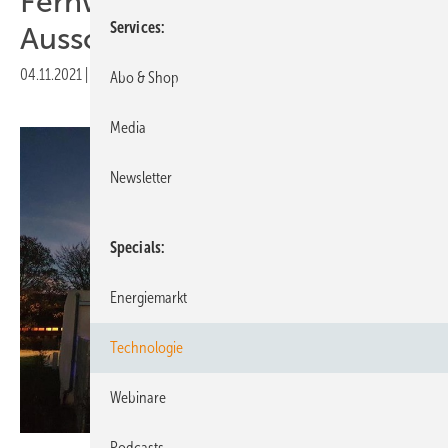
Fernwärme per
Services
Ausschreibung?
04.11.2021
|
Druckvorschau
Abo & Shop
Media
Newsletter
Specials
Energiemarkt
Technologie
Webinare
Podcasts