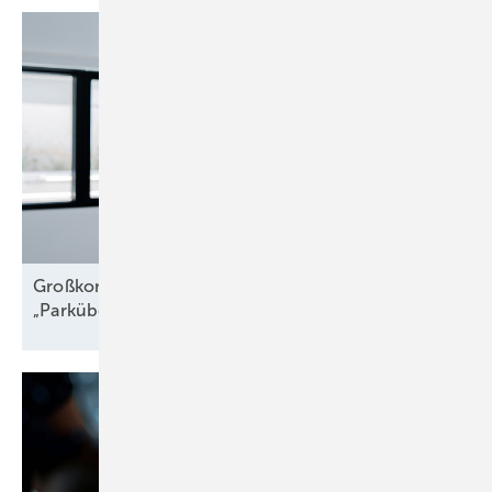
Großkomponentendienst auf See:
„Parkübergreifende
Troubleshooter“