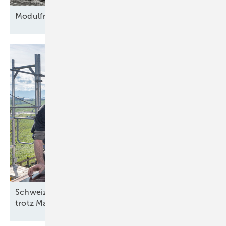
Modulfriedhof für
Rohstoffe
Schweiz: Bessere Stimmung in der Solarbranche
trotz
Marktstagnation