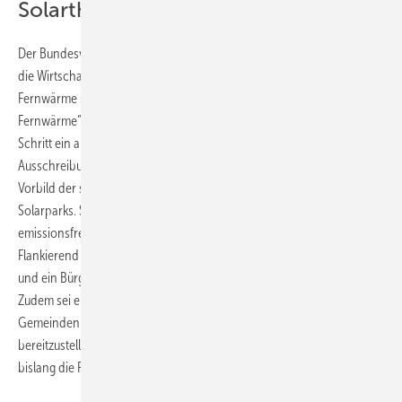
Solarthermieanlagen
Der Bundesverband Solarwirtschaft fordert SPD, Grüne und FDP auf,
die Wirtschaftlichkeitslücke für die Produzenten solarer Nah- und
Fernwärme schnell zu schließen. Um den „schlafenden Riesen Solare
Fernwärme“ zu wecken, empfiehlt die Solarwirtschaft in einem ersten
Schritt ein auf mindestens fünf Jahre angelegtes
Ausschreibungsprogramm für große Solarthermieanlagen nach dem
Vorbild der seit Jahren erfolgreichen Auktionen für Photovoltaik-
Solarparks. So könnten über 25 Jahre 20 Milliarden Kilowattstunden
emissionsfreie Wärme besonders effizient produziert werden.
Flankierend solle der CO
-Preis im Wärmesektor schneller angehoben
2
und ein Bürgergeld zum Ausgleich sozialer Härten eingeführt werden.
Zudem sei eine Privilegierung der Solarthermie im Baurecht geboten.
Gemeinden täten sich schwer, Areale für solarthermische Kraftwerke
bereitzustellen. Absagen oder jahrelange Verzögerungen seien
bislang die Regel.