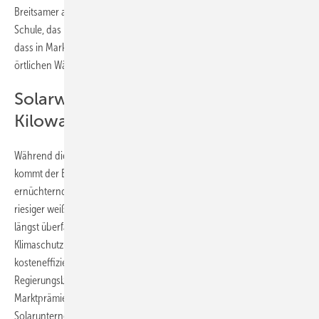
Breitsamer auch kleinere Betriebe und kommunale Gebäude wie die
Schule, das Hallenbad und eine Veranstaltungshalle. „Wir freuen uns,
dass in Markt Erlbach so viele und so verschiedene Akteure Teil der
örtlichen Wärmewende werden wollen“, so Meyer.
Solarwärme für unter fünf Cent je
Kilowattstunde
Während die Anlage in Bayern ein positives Beispiel für das Thema ist,
kommt der Bundesverband Solarwirtschaft (BSW) allerdings zu dem
ernüchternden Schluss, dass Deutschlands Fernwärmenetz „ein
riesiger weißer Fleck auf der Landkarte der Energiewende“ ist. Es sei
längst überfällig, das hier brachliegende gewaltige
Klimaschutzpotenzial mit Hilfe moderner Solarkollektorfelder
kosteneffizient zu heben. Dafür bedürfe es umgehend nach der
Regierungsbildung eines Push-Programms in Form auktionierter
Marktprämien für solare Fernwärme, so die Forderung der
Solarunternehmer. Während die Photovoltaik inzwischen rund zehn