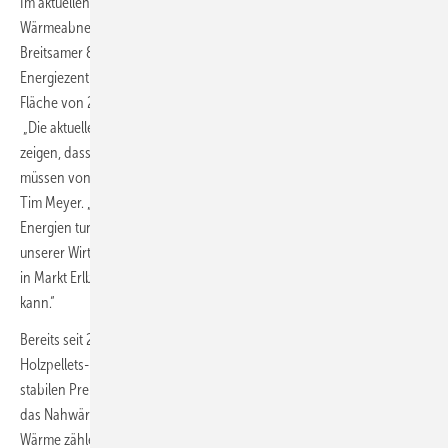
Im aktuellen zweiten Bauabschnitt schließt Naturstrom über 70 neue
Wärmeabnehmer an, darunter als größten Kunden den Honigabfüller
Breitsamer & Ulrich. Das Unternehmen stellt die Grundstücke für eine
Energiezentrale und Bayerns größte Solarthermieanlage mit einer
2
Fläche von 2.400 m
zur Verfügung.
„Die aktuellen Turbulenzen auf den europäischen Energiemärkten
zeigen, dass wir uns in Deutschland unbedingt unabhängiger machen
müssen von Importen fossiler Brennstoffe“, so Naturstrom-Vorstand
Tim Meyer. „Mit der Wärmewende hin zu dezentralen erneuerbaren
Energien tun wir nicht nur dem Klima, sondern auch uns selbst und
unserer Wirtschaft einen großen Gefallen. Die Nahwärmeversorgung
in Markt Erlbach ist ein tolles Beispiel dafür, wie der Umstieg gelingen
kann.“
Bereits seit 2019 versorgt Naturstrom 40 Anschlussnehmer über eine
Holzpellets-Heizzentrale mit ökologischer Wärme zu langfristig
stabilen Preisen. Nach Fertigstellung des zweiten Bauabschnitts wird
das Nahwärmenetz 6,4 Kilometer lang sein. Zu den Abnehmern der
Wärme zählen neben zahlreichen Privathaushalten und der Firma