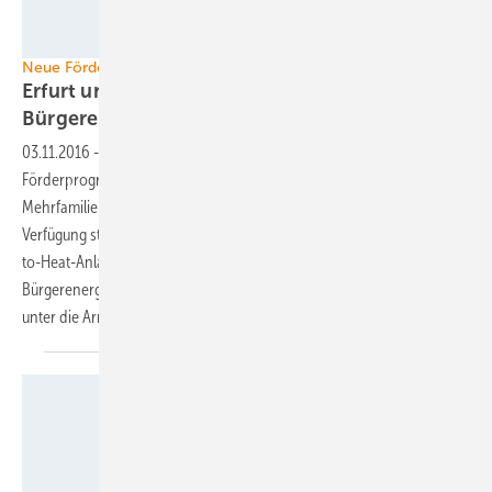
Engynious GmbH
Neue Förderung in Thüringen
Erfurt unterstützt Mieterstrom und
Bürgerenergieprojekte
03.11.2016
-
Die thüringische Landessregierung hat ein
Förderprogramm zum Bau von Photovotlaikanlagen auf Dächern von
Mehrfamilienhäusern aufgelegt. Der Strom muss den Mietern zur
Verfügung stehen. Außerdem fördert Erfurt Solastromanlagen, Power-
to-Heat-Anlagen, Stromspeicher und greift
Bürgerenergiegenossenschaften im Rahmen der Ausschreibungen
unter die
Arme.