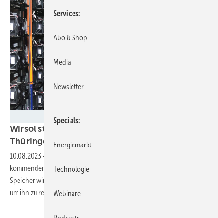
Services
Abo & Shop
Media
Newsletter
Smart Power
Specials
Wirsol stabilisiert Mittelspannungsnetz in
Thüringen mit
Großspeicher
Energiemarkt
10.08.2023
-
Mit einem Zehn-Megawatt-Speicher stützt Wirsol ab
kommendem Jahr das Mittelspannungsnetz südlich von Erfurt. Der
Technologie
Speicher wird aber noch über weitere Geschäftsmodelle vermarktet,
um ihn zu
refinanzieren.
Webinare
Podcasts