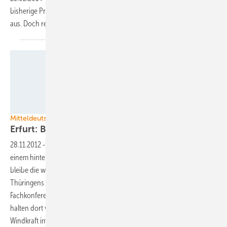
bisherige Programm zur Photovoltaikförderung auf die Solarthermie
aus. Doch reicht das zur
Marktbelebung?
Urgixgax - pixelio.de
Mitteldeutsche Branchentage: Thüringen
Erfurt: Bekenntnis ja - Ausbau
jein
28.11.2012
-
Thüringen stagniert beim Ausbau der Windenergie auf
einem hinteren zehnten Platz im Vergleich der Bundesländer. Damit
bleibe die waldreiche Region unter ihren Potenzialen, beklagte
Thüringens Wirtschaftsminister Matthias Machnig jetzt bei der
Fachkonferenz Mitteldeutsche Windbranchentage in Erfurt. Experten
halten dort vor allem die Regionalplanung als zu schwerfällig, um die
Windkraft im angemessenen Tempo
voranzubringen.