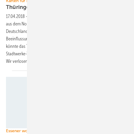
Karten für Energiewendeforum gewinnen
Thüringen: Streit um Südlink – und
Braunkohle
17.04.2018
-
Die Trassenplanung zur Stromautobahn für Windenergie
aus dem Norden zu den wirtschaftlichen Zentren im Süden
Deutschlands hat in Thüringen für neue politische Aufregung, eine
Beeinflussung der Kommunalwahl und Bürgerproteste gesorgt. So
könnte das Thema auch bei einer Podiumsdiskussion auf der
Stadtwerke-Tagung Energiewendeforum in Erfurt eine Rolle spielen.
Wir verlosen zwei
Besucherkarten.
Reinhard Sandbothe / pixelio.de
Essener wollen wachsen