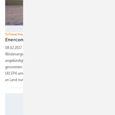
Foto: Enercon
Schwachwind-Turbinen
Enercon nimmt erste E-141 in
Betrieb
08.02.2017
-
Der ostfriesische Hersteller von getriebelosen
Windenergieanlagen, Enercon, hat den Prototyp seiner
angekündigten neuen Riesen-Binnenlandanlage erfolgreich in Betrieb
genommen. Mit einem Rotordurchmesser von 141 Metern ist die E-
141 EP4 unter den bisher installierten Turbinentypen für Windparks
an Land nun die Anlage mit den längsten
Rotorblättern.