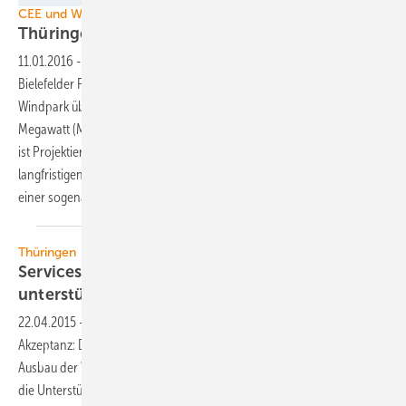
CEE und WKN
Thüringen macht mal wieder
Wind
11.01.2016
-
Die Betriebsführungs- und Beteiligungsgesellschaft der
Bielefelder Privatbank Lampe, CEE, hat in Thüringen einen neuen
Windpark übernommen und nähert sich so bereits der Marke von 250
Megawatt (MW) eigens betriebener Windkraft. Entwickler des Projekts
ist Projektierer WKN. Mit dem Geschäft stützt WKN auch die
langfristigen Pläne des Mutterunternehmens PNE aus Cuxhaven, mit
einer sogenannten Yieldco sich neue Investoren zu
erschließen.
Thüringen
Servicestelle Windenergie soll Kommunen
unterstützen
22.04.2015
-
Mehr Transparenz, mehr Bürgerbeteiligung, mehr
Akzeptanz: Die rot-rot-grüne Thüringer Landesregierung will den
Ausbau der Windenergie im Land voranbringen und setzt dabei auf
die Unterstützung der neuen „Servicestelle Windenergie“, die