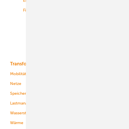
Energiemärkte weltweit
Logistik
Finanzierung
Betrieb
Onshore-Wind
Offshore-Wind
Solar
Bioenergie
Transformation
Energieversorger
Service
Mobilität
Kommunen
Netze
Stadtwerke
Speicher
Energiekonzerne
Lastmanagement
Wasserstoff
Wärme