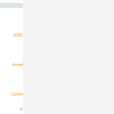
Abo- & Leserservice
ADRESSBUCH der WIND- und SOLARENERGIE
AGB
Alle Inhalte chronologisch
Anmelden
Anmeldung & Registrierung
Datenschutz
E-Paper
ERNEUERBARE ENERGIEN abonnieren
Gentner Energy Media
Gentner Verlag
Impressum
Karriere bei Gentner
Team
Mediaservice