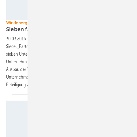
Foto: Servicestelle Windenergie
Windenergie Thüringen
Sieben faire Projektierer
zertifiziert
30.03.2016
-
Thüringen hat die ersten Projektentwickler mit den
Siegel „Partner für faire Windenergie“ ausgezeichnet. Insgesamt
sieben Unternehmen tragen jetzt dieses Zertifikat, mit dem sich die
Unternehmen verpflichten, sich an die Leitlinien für einen fairen
Ausbau der Windenergie im Freistaat zu halten. Ausgezeichnet werden
Unternehmen, die sich im besonderen Maße um Transparenz und die
Beteiligung von Bürgern und Kommunen
bemühen.
Foto: Toma Babovic / Thüringer Tourismus GmbH