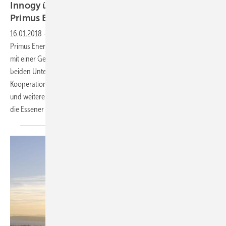
Innogy übernimmt 400 MW Windprojekte von
Primus
Energie
16.01.2018
-
Der Essener Energiekonzern Innogy SE hat von der
Primus Energie GmbH deren Onshore-Windenergieprojektpipeline
mit einer Gesamtkapazität von 400 Megawatt übernommen. Die
beiden Unternehmen unterzeichneten eine
Kooperationsvereinbarung, vereinbarten aber über den Kaufpreis
und weitere Vertragsdetails Stillschweigen. Auch international wollen
die Essener
wachsen.