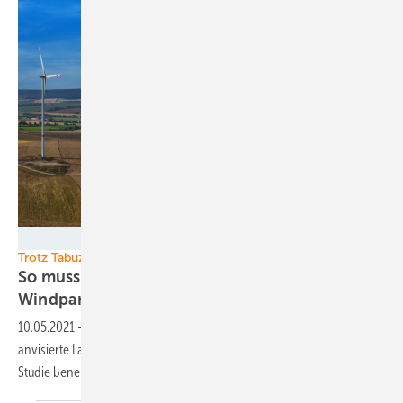
Nordex
Trotz Tabuzone Wald
So muss Thüringen nun ausreichend Raum für
Windparks
schaffen
10.05.2021
-
Das Windparkverbot im Wald lässt Thüringen die
anvisierte Landnutzung für Windkraft noch mehr verfehlen. Eine
Studie benennt, was jetzt zu tun
ist.