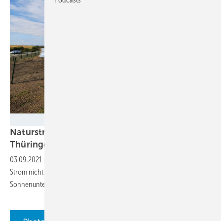
Naturstrom
Naturstrom baut Solarpark mit Speicher in
Thüringen
03.09.2021
-
Eine neue Freiflächenanlage von Naturstrom wird den
Strom nicht nur tagsüber in Netz einspeisen, sondern auch nach
Sonnenuntergang. Denn sie wird mit einem Speicher
kombiniert.