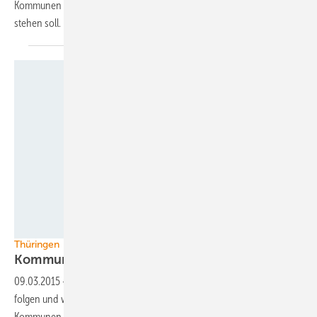
Kommunen und Bürgerenergiegenossenschaften beratend zur Seite
stehen
soll.
Foto: Thüringer Staatskanzlei
Thüringen
Kommunenwindkraft
vorschreiben
09.03.2015
-
Thüringen will dem Beispiel Mecklenburg-Vorpommerns
folgen und wie der Nord-Ostbundesstaat ein Gesetz vorbereiten, das
Kommunen am Bau neuer Windparks unternehmerisch beteiligt.