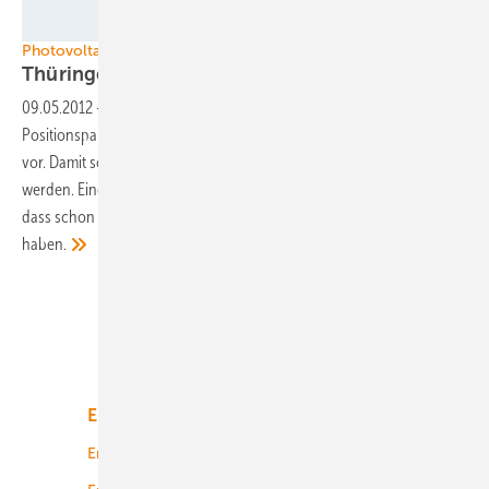
Grafik: Solar Valley Mitteldeutschland
Photovoltaikförderung in Deutschland
Thüringen veröffentlicht
Positionspapier
09.05.2012
-
Die Landesregierung von Thüringen stellt ein
Positionspapier zur Zukunft der Photovoltaikindustrie in Deutschland
vor. Damit sollen die Arbeitsplätze bei den Unternehmen gerettet
werden. Eine Umfrage des BSW-Solar in der Branche hat ergeben,
dass schon die Hälfte der Unternehmen Arbeitsplätze abgebaut
haben.
Unsere Themen
Energiemarkt
Technologie
Energierecht
Planung