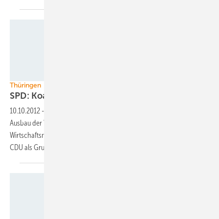
Urgixgax - pixelio.de
Thüringen
SPD: Koalitionspartner verhindert
Windenergie
10.10.2012
-
Den Sozialdemokraten im Thüringer Landtag geht der
Ausbau der Windenergie zu langsam voran. Thüringens
Wirtschaftsminister Matthias Machnig sieht den Koalitionspartner
CDU als Grund für die
Verzögerungen.