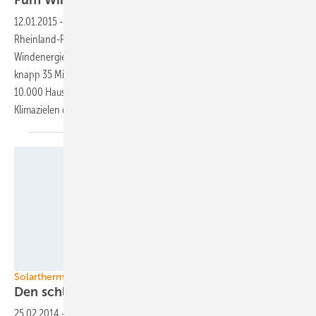
Fünf Windräder für
Wartburgkreis
12.01.2015
-
Im Wartburgkreis, Thüringen, baut die Firma Juwi aus
Rheinland-Pfalz bis Spätsommer dieses Jahres fünf
Windenergieanlagen vom Typ Enercon E-101. Jährlich sollen sie
knapp 35 Millionen Kilowattstunden Strom erzeugen – genug für
10.000 Haushalte. Damit leistet der Park einen Beitrag zu den
Klimazielen der
Landesregierung.
Tom Pischell
Solarthermie
Den schlafenden Riesen
wecken
25.02.2014
-
Das Wirtschaftsministerium von Thüringen weitet das