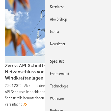
Services
Abo & Shop
Media
Newsletter
Velka Botička
Specials
Zerez: API-Schnittstelle beschleunigt
Netzanschluss von Solar- und
Energiemarkt
Windkraftanlagen
20.04.2026
-
Ab sofort können Hersteller ihre Zertifikate über eine
Technologie
API-Schnittstelle hochladen und Planer diese automatisiert über diese
Schnittstelle herunterladen. Auch die Verwaltung der Daten wird
Webinare
vereinfacht.
Podcasts