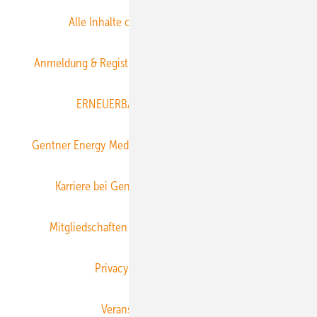
Alle Inhalte chronologisch
Anmelden
Anmeldung & Registrierung
Datenschutz
E-Paper
ERNEUERBARE ENERGIEN abonnieren
Gentner Energy Media
Gentner Verlag
Impressum
Karriere bei Gentner
Team
Mediaservice
Mitgliedschaften und Engagement
Newsletter
Privacy Manager
RSS-Feed
Veranstaltungen / Webinare