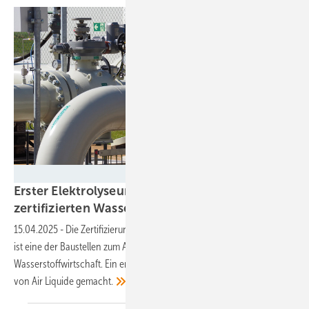
Fabian Kauschke
Erster Elektrolyseur produziert RFNBO-
zertifizierten
Wasserstoff
15.04.2025
-
Die Zertifizierung von Wasserstoff als vollkommen grün
ist eine der Baustellen zum Aufbau der erneuerbaren
Wasserstoffwirtschaft. Ein erster Schritt wurde nun in Oberhausen
von Air Liquide
gemacht.