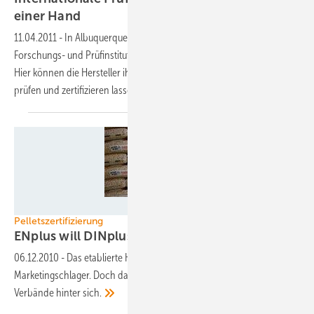
einer
Hand
11.04.2011
-
In Albuquerque (New Mexico) eröffneten verschieden
Forschungs- und Prüfinstitute ein Testlabor für Photovoltaikmodule.
Hier können die Hersteller ihre Produkte für den weltweiten Markt
prüfen und zertifizieren
lassen.
Foto: German Pellets
Pelletszertifizierung
ENplus will DINplus
ablösen
06.12.2010
-
Das etablierte Holzpelletsgütezeichen DINplus ist ein
Marketingschlager. Doch das neue Wertesiegel ENplus hat die
Verbände hinter
sich.