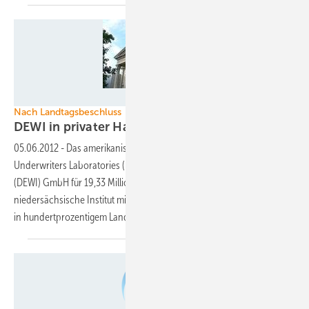
Foto: Nds. Landtag
Nach Landtagsbeschluss
DEWI in privater
Hand
05.06.2012
-
Das amerikanische Zertifizierungsunternehmen
Underwriters Laboratories (UL) hat das Deutsche Windenergie-Institut
(DEWI) GmbH für 19,33 Millionen Euro erworben. Das
niedersächsische Institut mit Sitz in Wilhelmshaven befand sich zuvor
in hundertprozentigem
Landesbesitz.