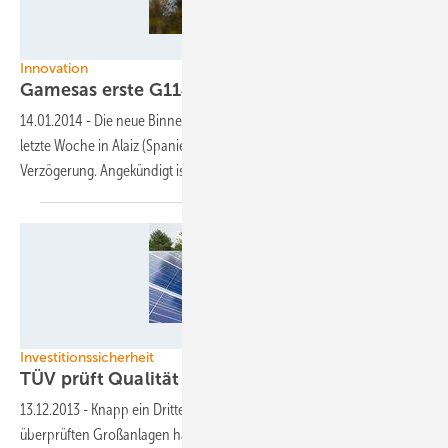
Gamesa
Innovation
Gamesas erste G114-2.0 MW Turbine
läuft
14.01.2014
-
Die neue Binnenlandturbine mit dem 114-Meter-Rotor ist
letzte Woche in Alaiz (Spanien) ans Netz gegangen – mit leichter
Verzögerung. Angekündigt ist sie seit knapp zwei
Jahren.
Foto: TÜV Rheinland
Investitionssicherheit
TÜV prüft Qualität von
Solarparks
13.12.2013
-
Knapp ein Drittel der vom TÜV Rheinland in diesem Jahr
überprüften Großanlagen haben die Kölner teilweise gravierende