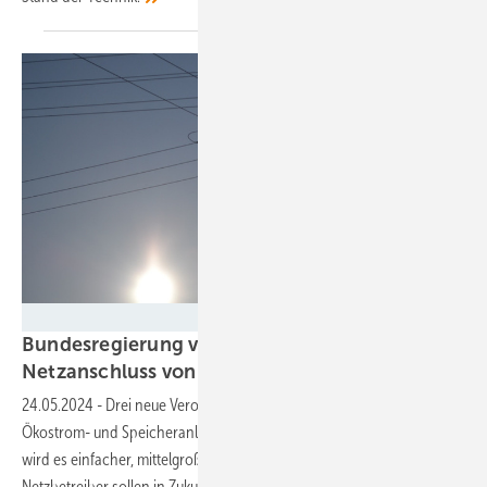
Velka Botička
Bundesregierung vereinfacht den
Netzanschluss von Solaranlagen und
Speichern
24.05.2024
-
Drei neue Verordnungen regeln die Zertifizierung von
Ökostrom- und Speicheranlagen neu. Für die Planer und Betreiber
wird es einfacher, mittelgroße Anlagen ans Netz anzuschließen. Die
Netzbetreiber sollen in Zukunft mit Zertifikaten
arbeiten.