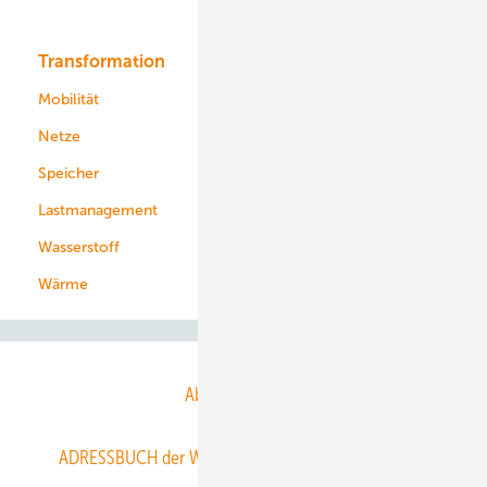
Bioenergie
Transformation
Energieversorger
Service
Mobilität
Kommunen
Netze
Stadtwerke
Speicher
Energiekonzerne
Lastmanagement
Wasserstoff
Wärme
Abo- & Leserservice
ADRESSBUCH der WIND- und SOLARENERGIE
AGB