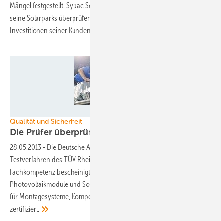
Mängel festgestellt. Sybac Solar hat sich deshalb dazu entschlossen,
seine Solarparks überprüfen zu lassen. Der Projektierer will die
Investitionen seiner Kunden damit
sicherstellen.
Foto: TÜV Rheinland
Qualität und Sicherheit
Die Prüfer
überprüft
28.05.2013
-
Die Deutsche Akkreditierungsstelle hat 27 neue
Testverfahren des TÜV Rheinland zertifiziert und den Mitarbeitern
Fachkompetenz bescheinigt. Neben neuen Tests und Testständen für
Photovoltaikmodule und Solarkollektoren wurden auch Prüfverfahren
für Montagesysteme, Komponenten und Photovoltaikanlagen neu
zertifiziert.