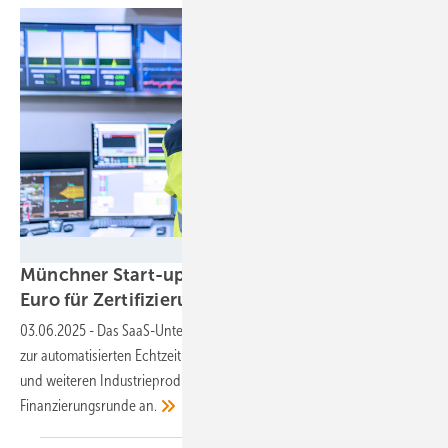
reewungjunerr - stock.adobe.com
Münchner Start-up Atmen erhält 5 Millionen
Euro für
Zertifizierungs-Plattform
03.06.2025
-
Das SaaS-Unternehmen Atmen entwickelt eine Plattform
zur automatisierten Echtzeit-Zertifizierung von grünem Wasserstoff
und weiteren Industrieprodukten. Project A führt die Seed-
Finanzierungsrunde
an.