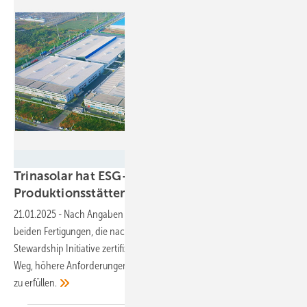
Trinasolar
Trinasolar hat ESG-Zertifizierung für zwei seine
Produktionsstätten
erhalten
21.01.2025
-
Nach Angaben des Unternehmens sind es die ersten
beiden Fertigungen, die nach den neuen Standards der Solar
Stewardship Initiative zertifiziert wurden. Dabei ist Trinasolar auf dem
Weg, höhere Anforderungen seitens der europäischen Solarindustrie
zu
erfüllen.