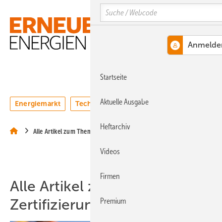
Springe
Springe
Springe
Search
auf
auf
auf
Hauptinhalt
Hauptmenü
SiteSearch
MENÜ
Startseite
Aktuelle Ausgabe
Energiemarkt
Technologie
Webinare
Podcasts
Heftarchiv
Alle Artikel zum Thema Zertifizierung
Videos
Firmen
Alle Artikel zum Thema
Zertifizierung
Premium