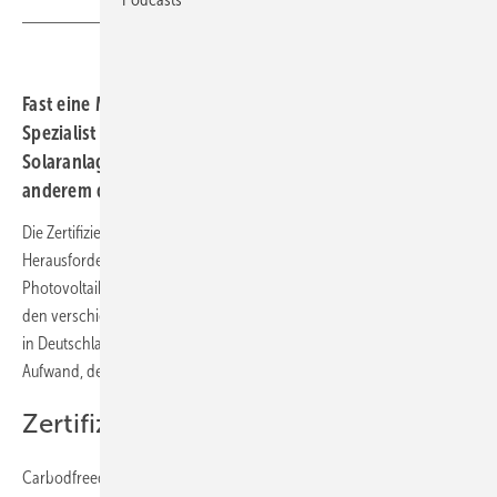
Fast eine Million Euro hat der schleswig-holsteinische
Spezialist für die KI-gestützte Zertifizierung von
Solaranlagen eingesammelt. Mit dem Geld soll unter
anderem die Lösung weiterentwickelt werden.
Die Zertifizierung von Photovoltaikanlagen ist eine große
Herausforderung. Sie ist ein Nadelöhr beim Zubau großer
Photovoltaikanlagen. Die Herausforderungen sind vielfältig. Neben
den verschiedenen Anforderungen, die die fast 1.000 Netzbetreiber
in Deutschland an die Anlagen stellen, ist es vor allem der große
Aufwand, der die Zertifizierung zum Geduldsspiel werden lässt.
Zertifizierung in kürzerer Zeit
Carbodfreed mit Sitz in Meldorf in Schleswig-Holstein hat deshalb mit