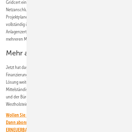
Gridcert eine KI-gestützte Lösung entwickelt, um das gesamte
Netzanschlussverfahren zu digitalisieren und damit zu beschleunigen.
Projektplaner können den gesamten Zertifizierungsprozess
vollständig über Gridcert durchführen, was die Bearbeitungszeit der
Anlagenzertifizierung nach Angaben des Unternehmens von
mehreren Monaten auf wenige Wochen verkürzt.
Mehr als 700 Anlagen zertifiziert
Jetzt hat das Unternehmen von Investoren in einer ersten
Finanzierungsrunde knapp eine Million Euro eingesammelt, um diese
Lösung weiter in den Markt zu bringen. Das Kapital stammt von der
Mittelständischen Beteiligungsgesellschaft Schleswig-Holstein (MBG)
und der Bürgschaftsbank Schleswig-Holstein sowie der Sparkasse
Westholstein.
Wollen Sie über die Energiewende auf dem Laufenden bleiben?
Dann abonnieren Sie einfach den kostenlosen Newsletter von
ERNEUERBARE ENERGIEN – dem größten verbandsunabhängigen