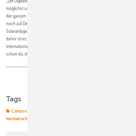
„Die Digitalisierung ist ein wichtiger Schlüssel, um die Energiewende
möglichst schnell voranzutreiben – hierzulande, in Europa und auf
der ganzen Welt“, betont Ibsch. „Wir setzen unseren Fokus aktuell
noch auf Deutschland, aber die sichere und schnelle Integration von
Solaranlagen ins Stromnetz ist natürlich ein weltweites Thema. Von
daher ist es nur eine Frage der Zeit, bis wir unseren Service auch
international ausrollen.“ Immerhin sei die Nachfrage aus dem Ausland
schon da, der Markt also vorhanden. (su)
Teilen
Link kopieren
Tags
Carbonfreed
Energiemarkt
Finanzierung
KI
Netzanschluss
Solaranlage
Zertifizierung