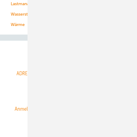
Lastmanagement
Wasserstoff
Wärme
Abo- & Leserservice
ADRESSBUCH der WIND- und SOLARENERGIE
AGB
Alle Inhalte chronologisch
Anmelden
Anmeldung & Registrierung
Datenschutz
E-Paper
ERNEUERBARE ENERGIEN abonnieren