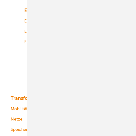
Energiemarkt
Technologie
Energierecht
Planung
Energiemärkte weltweit
Logistik
Finanzierung
Betrieb
Onshore-Wind
Offshore-Wind
Solar
Bioenergie
Transformation
Energieversorger
Service
Mobilität
Kommunen
Netze
Stadtwerke
Speicher
Energiekonzerne