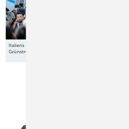
Italiens Strategiedebatte in Rimini über sinnvolle
Grünstromziele