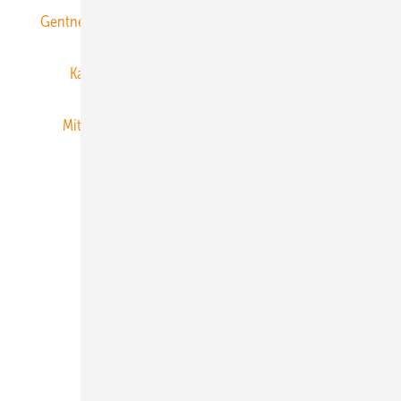
Gentner Energy Media
Gentner Verlag
Impressum
Karriere bei Gentner
Team
Mediaservice
Mitgliedschaften und Engagement
Newsletter
Privacy Manager
RSS-Feed
Veranstaltungen / Webinare
© 2026 ERNEUERBARE ENERGIEN