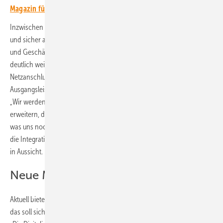
Magazin für erneuerbare Energien in Deutschland!
Inzwischen hat Carbonfreed schon mehr als 700 Anlagen schnell
und sicher ans Netz gebracht. Mit dem frischen Kapital will Gründer
und Geschäftsführer Marko Ibsch die eigene KI-Software noch mal
deutlich weiterentwickeln. „Unsere Plattform ist bisher auf das
Netzanschlussverfahren von Solaranlagen mit einer Wechselrichter-
Ausgangsleistung bis 950 Kilowatt spezialisiert“, erklärt Marko Ibsch.
„Wir werden unsere Software in den kommenden Monaten so
erweitern, dass sie auch für größere Anlagen verwendet werden kann,
was uns noch mal einen völlig neuen Markt eröffnet. Damit wird auch
die Integration von Windkraftanlagen in die Plattform Realität“, stellt er
in Aussicht.
Neue Märkte erschließen
Aktuell bietet Carbonfeed Gridcert nur in Deutschland an. Doch auch
das soll sich dank der Finanzierungsrunde in näherer Zukunft ändern.