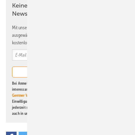
Keine Zeit? Kein Problem mit dem ERE
Newsletter!
Mit unserem Newsletter erhalten Sie regelmäßig von uns
ausgewählte Informationen und Neuigkeiten, gebündelt und
kostenlos direkt ins Postfach.
Bei Anmeldung zu diesem Newsletter bin ich damit einverstanden, über
interessante Verlags- und Online-Angebote
der Marken der Alfons W.
Gentner Verlag GmbH & Co. KG
informiert zu werden. Diese
Einwilligung kann ich jederzeit widerrufen und eine Abmeldung ist
jederzeit möglich. Informationen zum Umgang mit Daten finden Sie
auch in unserer
Datenschutzerklärung
.