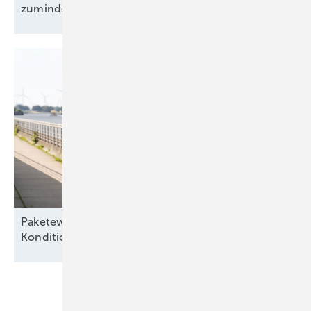
zumindest
teilweise
Paketeweise – „Besserer Service, bessere
Konditionen“ für alte
Seewindparks