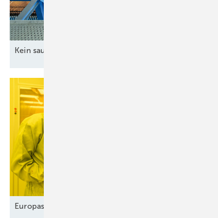
Kein sauberer H
-Betrieb ohne grünen
Strom
2
Europas Solarindustrie vor dem
Comeback?