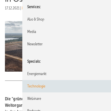
Services
17.12.2021
|
Druckvorschau
Abo & Shop
Media
Newsletter
Specials
Energiemarkt
Electrum sp. z o.o.
Technologie
Die "grüne Revolution" wird zu einer Tatsache. Die
Webinare
Weltorganisation für erneuerbare Energien schätzt, dass
Podcasts