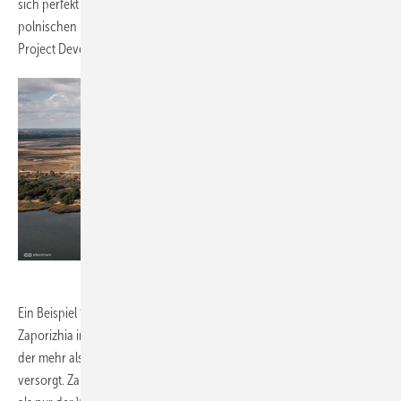
sich perfekt in den gesamten Prozess der grünen Transformation des
polnischen Energiesektors ein, so Marek Marzec, Polenergia S.A. RES
Project Development Director.
Electrum sp. z o.o.
Ein Beispiel für eine ebenso komplexe Investition ist der Windpark
Zaporizhia in der Ukraine mit einer derzeitigen Kapazität von 98 MW,
der mehr als 200.000 Haushalte mit sauberer und billiger Energie
versorgt. Zaporizhia ist einer der größten Windparks in Europa, größer