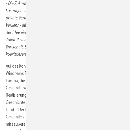
- Die Zukunft der erneuerbaren Energien gehört zu den dezentralen
Lösungen: Intelligente Ballungsgebiete mit Inselstromversorgung,
private Verteilernetze oder grüner Wasserstoff für einen sauberen
Verkehr - all dies wird zur Gegenwart und ermöglicht die Umsetzung
der Idee einer nachhaltigen Entwicklung. Und eine ausgewogene
Zukunft ist nach der Philosophie von Electrum eine, in der Natur,
Wirtschaft, Ethik und Technologie in einer energetischen Symbiose
koexistieren, erklärt Mirosław Popławski, CEO von Electrum
.
Auf das Konto von Electrum gehen unter anderem: der Bau des
Windparks Potęgowo - der größte in Polen und einer der größten in
Europa, die Realisierung von 49 Photovoltaik-Parks mit einer
Gesamtkapazität von 49 MWp für die OZE Holding oder die
Realisierung des Windparks Dębsk, die größte Investition in der
Geschichte von Polenergia und eine der bedeutendsten im ganzen
Land. - Der Park besteht aus 55 Windturbinen mit einer
Gesamtleistung von 121 MW, die im nächsten Jahr 173.000 Haushalte
mit sauberer, grüner Energie versorgen können. Diese Investition fügt