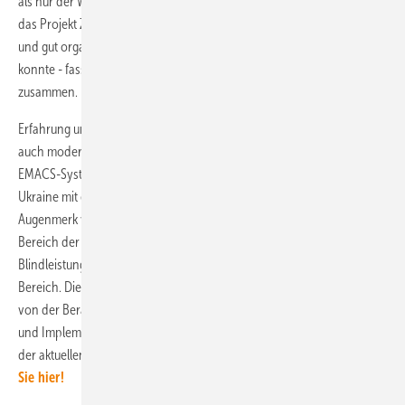
als nur der Windpark Fântânele-Cogealac in Rumänien. - Electrum, das
das Projekt Zaporizhia Wind Park ausführte, erwies sich als erfahrener
und gut organisierter Partner, der das Projekt unter Kontrolle halten
konnte - fasst Mykhaylo Chulkov, Geschäftsführer von Eurocape,
zusammen.
Erfahrung und Team sind eine Sache. Der Schlüssel zum Erfolg sind
auch moderne Technologien und Standards - wie das SCADA-
EMACS-System, das Electrum für den Bolohyvsky Solar Park in der
Ukraine mit einer Leistung von 33,5 MWp realisiert hat. Besonderes
Augenmerk verdienen darüber hinaus zahlreiche Realisierungen im
Bereich der Dezentralisierung von Stromnetzen, der
Blindleistungskompensation und Projekte aus dem Life Science
Bereich. Die Projekte von Electrum werden ganzheitlich umgesetzt,
von der Beratung und Projektentwicklung über Design, Engineering
und Implementierung bis hin zu Service und Betrieb, was angesichts
der aktuellen Pandemieanforderungen wichtig ist.
Mehr
erfahren
Sie hier!