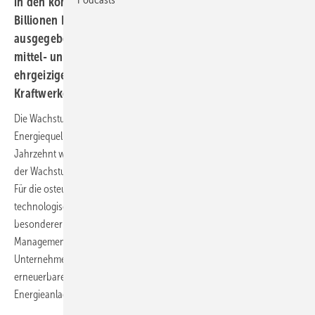
in den kommenden Jahren weltweit 2,5 bis sogar 4
Billionen Dollar pro Jahr für die Energiewende
ausgegeben werden. Besonders viel zu tun gibt es in den
mittel- und osteuropäischen Ländern, wo die
ehrgeizigen Pläne und Ziele des Green Deal auf veraltete
Kraftwerke treffen.
Die Wachstumsrate der Stromerzeugung aus erneuerbaren
Energiequellen ist immer noch nicht optimal, aber das laufende
Jahrzehnt wird einen Wettlauf der Volkswirtschaften zur Verbesserung
der Wachstumsrate der Stromerzeugung aus dieser Quelle bringen.
Für die osteuropäischen Partner ist es angesichts der rechtlichen,
technologischen und wirtschaftlichen Anforderungen von
besonderer Bedeutung, Spezialisten mit Erfahrung im komplexen
Management großer Energieprojekte zu gewinnen. Zu diesen
Unternehmen gehört Electrum, einer der Marktführer im Bereich
erneuerbare Energien, der sich auf die Realisierung komplexer
Energieanlagen spezialisiert hat.