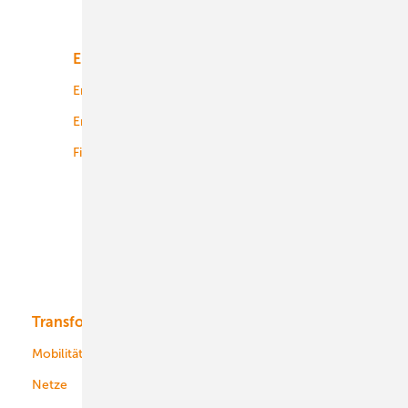
Unsere Themen
Energiemarkt
Technologie
Energierecht
Planung
Energiemärkte weltweit
Logistik
Finanzierung
Betrieb
Onshore-Wind
Offshore-Wind
Solar
Bioenergie
Transformation
Energieversorger
Service
Mobilität
Kommunen
Netze
Stadtwerke