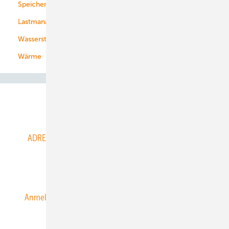
Speicher
Energiekonzerne
Lastmanagement
Wasserstoff
Wärme
Abo- & Leserservice
ADRESSBUCH der WIND- und SOLARENERGIE
AGB
Alle Inhalte chronologisch
Anmelden
Anmeldung & Registrierung
Datenschutz
E-Paper
ERNEUERBARE ENERGIEN abonnieren