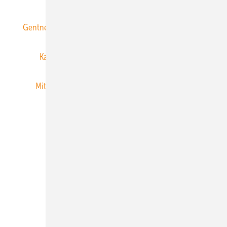
Gentner Energy Media
Gentner Verlag
Impressum
Karriere bei Gentner
Team
Mediaservice
Mitgliedschaften und Engagement
Newsletter
Privacy Manager
RSS-Feed
Veranstaltungen / Webinare
© 2026 ERNEUERBARE ENERGIEN