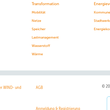
Transformation
Energiev
Modulfriedhof für
Mobilität
Kommun
Rohstoffe
Netze
Stadtwerk
Speicher
Energieko
Lastmanagement
Wasserstoff
Wärme
© 2
r WIND- und
AGB
Anmeldung & Registrierung