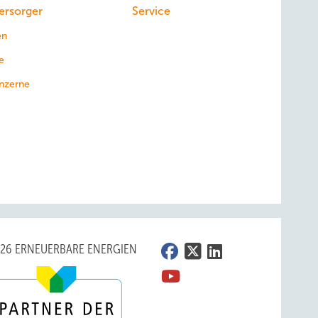
ersorger
Service
en
e
nzerne
026 ERNEUERBARE ENERGIEN