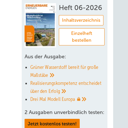
Heft 06-2026
Inhaltsverzeichnis
Einzelheft
bestellen
Aus der Ausgabe:
Grüner Wasserstoff bereit für große
Maßstäbe
p der
Realisierungskompetenz entscheidet
5 E3.
über den
Erfolg
ter pro
Drei Mal Modell
Europa
ie SIP-
2 Ausgaben unverbindlich testen:
es
Jetzt kostenlos testen!