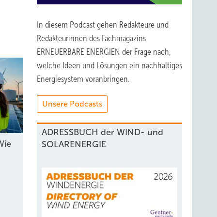
In diesem Podcast gehen Redakteure und
ller
Redakteurinnen des Fachmagazins
 mit
ERNEUERBARE ENERGIEN der Frage nach,
st
welche Ideen und Lösungen ein nachhaltiges
Energiesystem voranbringen.
Unsere Podcasts
cht
ADRESSBUCH der WIND- und
 und
Wie
SOLARENERGIE
ietet
ert