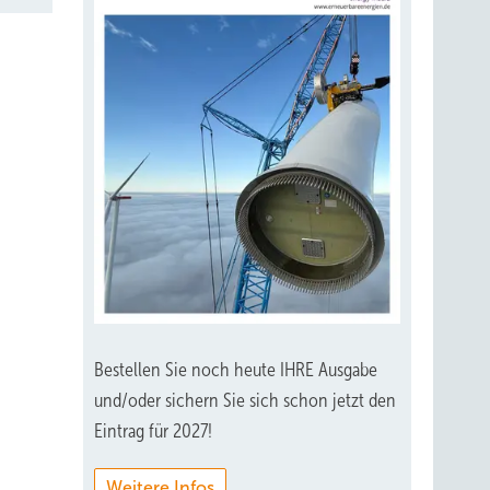
 (Stand
leister
von
r
nts
sonders
Bestellen Sie noch heute IHRE Ausgabe
 nimmt,
und/oder sichern Sie sich schon jetzt den
Eintrag für 2027!
u
hat
Weitere Infos