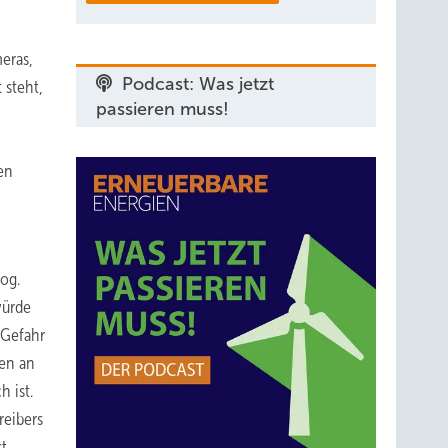
eras,
Podcast: Was jetzt
 steht,
passieren muss!
en
og.
würde
 Gefahr
den an
h ist.
reibers
st