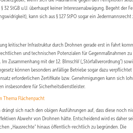
 § 32 StGB u.U. überhaupt keiner Interessenabwägung. Begeht der Fe
ngswidrigkeit), kann sich aus § 127 StPO sogar ein Jedermannsrecht 
ung kritischer Infrastruktur durch Drohnen gerade erst in Fahrt komm
den rechtlichen und technischen Potenzialen für Gegenmaßnahmen zu
en. Im Zusammenhang mit der 12. BImschV („Störfallverordnung“) sow
gesetz können besonders anfällige Betriebe sogar dazu verpflichtet 
nsatz erforderlichen Zertifikate bzw. Genehmigungen kann sich loh
n insbesondere für Sicherheitsdienstleister.
zum Thema Flächenpacht
 drängt sich nach den obigen Ausführungen auf, dass diese noch nic
 effektiven Abwehr von Drohnen hätte. Entscheidend wird es daher sei
lichen „Hausrechte“ hinaus öffentlich-rechtlich zu begründen. Die