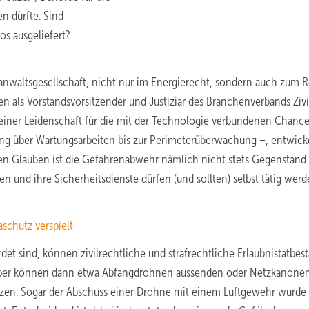
n dürfte. Sind
s ausgeliefert?
sanwaltsgesellschaft, nicht nur im Energierecht, sondern auch zum 
en als Vorstandsvorsitzender und Justiziar des Branchenverbands Zivi
 einer Leidenschaft für die mit der Technologie verbundenen Chance
g über Wartungsarbeiten bis zur Perimeterüberwachung –, entwicke
ten Glauben ist die Gefahrenabwehr nämlich nicht stets Gegenstand
 und ihre Sicherheitsdienste dürfen (und sollten) selbst tätig werd
schutz verspielt
t sind, können zivilrechtliche und strafrechtliche Erlaubnistatbes
eiber können dann etwa Abfangdrohnen aussenden oder Netzkanone
zen. Sogar der Abschuss einer Drohne mit einem Luftgewehr wurde 