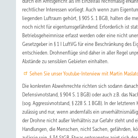
durch ein Amtsgericht als im Einzelfall rechtmäßig erkann
rechtlicher Interessen vorliegt. Auch wenn zum Eigent
liegenden Luftraum gehört, § 905 S. 1 BGB, halten die me
noch nicht für eigentumsgefährdend. Erforderlich ist sta
Betriebsgeheimnisse erfasst werden oder eine nicht une
Gesetzgeber in § 1 I LuftVG für eine Beschränkung des Ei
entschieden. Drohnenflüge sind daher in aller Regel unpr
Abstände zu sensiblen Gebieten einhalten.
Sehen Sie unser Youtube-Interview mit Martin Masla
Die konkreten Abwehrrechte richten sich sodann danach, 
Defensivnotstand, § 904 S. 1 BGB) oder auch z.B. das N
(sog. Aggressivnotstand, § 228 S. 1 BGB). In der letzter
zulässig und nur, wenn andernfalls ein unverhältnismäßi
der Drohne nicht außer Verhältnis zur Gefahr steht und ei
Handlungen, die Menschen, nicht Sachen, gefährden, kö
zulässig sein, § 34 StGB. Etwas entspannter zeigt sich 