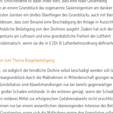
t. Entscheidend ist dabei indes stets, dass eine reale Gefährdung
um an einem Grundstück das sogenannte Säuleneigentum am darüber
isten Juristen ein bloßes Überfliegen des Grundstücks, auch mit Kam
ttdessen, dass zum Beispiel eine Beschädigung der Anlage in Aussicht
rhebliche Belästigung von den Drohnen ausgeht. Zudem hat sich der
gentums am Luftraum und eine grundsätzliche Freiheit der Luftfahrt
oblematisch, wenn sie die in § 21h III Luftverkehrsordnung definiert
ton zum Thema Bürgerbeteiligung
ob lediglich die feindliche Drohne selbst beschädigt werden soll (s
achbargrundstück durch die Maßnahmen in Mitleidenschaft gezogen 
en Konstellation sind Abwehrhandlungen nur bei bereits gegenwärtiger
g großer Schaden entstünde. In der ersteren genügt, wenn der Scha
n milderes Mittel zur erfolgreichen Gefahrenabwehr nicht ersichtlic
nnen nur bei einem wesentlichen überwiegenden Interesse des Bet
der Gesetzgeber, wenn sich die Maßnahme gegen den Fernpiloten selb