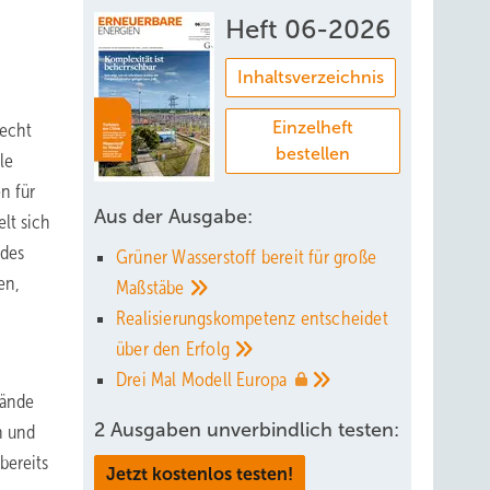
Heft 06-2026
Inhaltsverzeichnis
Einzelheft
Recht
bestellen
le
n für
Aus der Ausgabe:
lt sich
 des
Grüner Wasserstoff bereit für große
en,
Maßstäbe
Realisierungskompetenz entscheidet
über den
Erfolg
Drei Mal Modell
Europa
tände
2 Ausgaben unverbindlich testen:
n und
bereits
Jetzt kostenlos testen!