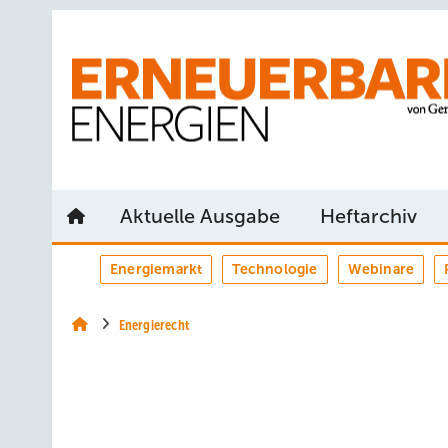
Springe
Springe
Springe
auf
auf
auf
Hauptinhalt
Hauptmenü
SiteSearch
Aktuelle Ausgabe
Heftarchiv
Energiemarkt
Technologie
Webinare
Energierecht