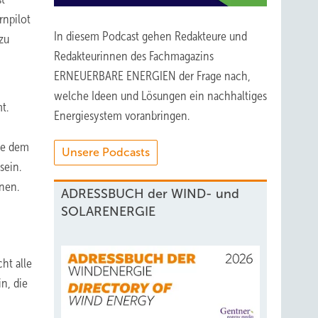
rnpilot
In diesem Podcast gehen Redakteure und
zu
Redakteurinnen des Fachmagazins
ERNEUERBARE ENERGIEN der Frage nach,
welche Ideen und Lösungen ein nachhaltiges
t.
Energiesystem voranbringen.
ie dem
Unsere Podcasts
sein.
nen.
ADRESSBUCH der WIND- und
SOLARENERGIE
ht alle
n, die