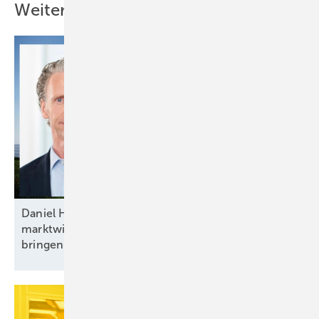
Weitere Inhalte
Daniel Hölder von Baywa RE: „Mehr Flexibilität und
marktwirtschaftliche Anreize ins Energiesystem
bringen“