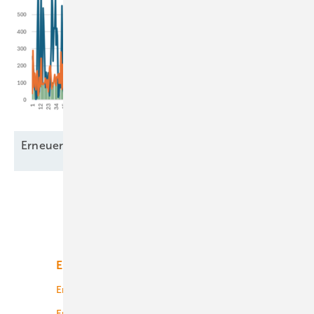
Erneuerbare Grundlast – ein
Mythos?
Unsere Themen
Energiemarkt
Technologie
Energierecht
Planung
Energiemärkte weltweit
Logistik