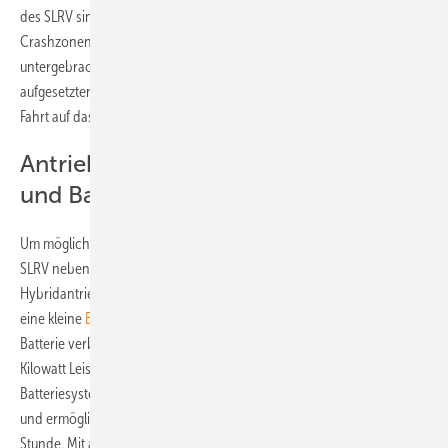
des SLRV sind aus Sandwichplatten zusammengesetzt und dienen als
Crashzonen. Dort ist auch ein Großteil der Fahrzeugtechnik
untergebracht. Die Fahrgastzelle besteht aus einer Wanne mit einer
aufgesetzten Ringstruktur. Diese nimmt die Kräfte auf, die während der
Fahrt auf das Auto wirken und schützt die Insassen bei einem Crash.
Antrieb kombiniert Brennstoffzelle
und Batterie
Um möglichst ressourcenschonend unterwegs zu sein, verfügt das
SLRV neben der sehr leichten Karosserie über einen hocheffizienten
Hybridantrieb. Für den Antriebsstrang haben die DLR-Wissenschaftler
eine kleine
Brennstoffzelle
mit 8,5 Kilowatt Dauerleistung mit einer
Batterie verbunden. Diese liefert zum Beschleunigen zusätzliche 25
Kilowatt Leistung. Diese Kombination wiegt weniger als herkömmliche
Batteriesysteme, sorgt für eine Reichweite von rund 400 Kilometern
und ermöglicht eine Höchstgeschwindigkeit von 120 Kilometern pro
Stunde. Mit an Bord zwischen den beiden Sitzen ist ein 39 Liter