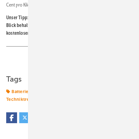
Cent pro Kilometer.
Unser Tipp: Wenn Sie die Entwicklung der modernen Mobilität im
Blick behalten wollen, abonnieren Sie einfach unseren
kostenlosen Newsletter.
Hier geht‘s zur Anmeldung.
Teilen
Link kopieren
Tags
Batterie
Betrieb
Brennstoffzelle
E-Mobilität
Techniktrends