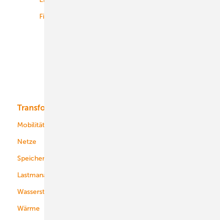
Finanzierung
Betrieb
Onshore-Wind
Offshore-Wind
Solar
Bioenergie
Transformation
Energieversorger
Service
Mobilität
Kommunen
Netze
Stadtwerke
Speicher
Energiekonzerne
Lastmanagement
Wasserstoff
Wärme