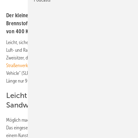
Der kleine Flitzer wiegt insgesamt nur 450 Kilo,
Brennstoffzelle und Batterie sorgen für eine Reichweite
von 400 Kilometer. Und der Preis?
Leicht, sicher, emissionsfrei - so beschreibt das Deutsche Zentrum für
Luft- und Raumfahrt (DLR) einen sportlich wirkenden neuentwickelten
Zweisitzer, der dazu beitragen soll, die
Emissionen des
Straßenverkehrs
zu mindern. Die Karosserie des „Safe Light Regional
Vehicle“ (SLRV) wiege wegen ihrer Sandwichbauweise bei 3,8 Metern
Länge nur 90 Kilo und sei trotzdem besonders sicher, so das DLR.
Leicht und sicher durch
Sandwichbauweise
Möglich macht das die sogenannte metallische Sandwichbauweise:
Das eingesetzte Material besteht aus einer metallenen Decklage und
einem Kunststoffschaum im Inneren. Der Vorder- und Hinterwagen