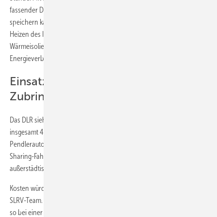
fassender Drucktank, der 1,6 Kilogramm
Wasserstoff
bei 700 Bar
speichern kann. Die Abwärme der Brennstoffzelle nutzt das SLRV zum
Heizen des Innenraums. Zusätzlich wirkt sich die gute
Wärmeisolierung der Sandwich-Karosserie im Winter positiv auf den
Energieverbrauch der Klimaanlage des Fahrzeugs aus.
Einsatzmöglichkeiten: Pendlerauto,
Zubringer oder Car-Sharing
Das DLR sieht künftige Einsatzmöglichkeiten für den futuristischen,
insgesamt 450 Kilogramm schweren Zweisitzer in erster Linie als
Pendlerauto, als Zubringer im öffentlichen Nahverkehr oder als Car-
Sharing-Fahrzeug – vor allem in urbanen Randgebieten oder im
außerstädtischen Bereich.
Kosten würde ein solches Auto derzeit rund 15.000 Euro, so das das
SLRV-Team. Bei einer Laufleistung von 300.000 Kilometern ergibt sich
so bei einer Nutzungsdauer von zehn Jahren ein Preis von circa 10