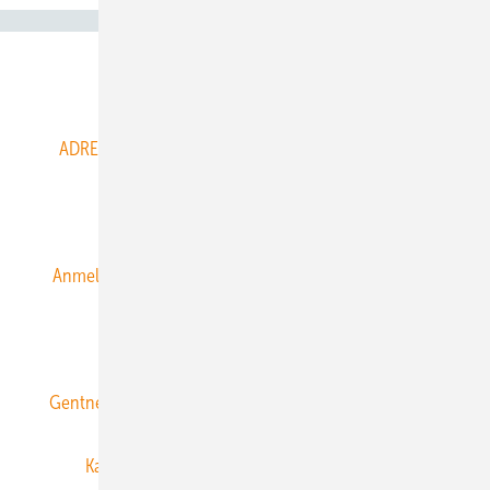
Abo- & Leserservice
ADRESSBUCH der WIND- und SOLARENERGIE
AGB
Alle Inhalte chronologisch
Anmelden
Anmeldung & Registrierung
Datenschutz
E-Paper
ERNEUERBARE ENERGIEN abonnieren
Gentner Energy Media
Gentner Verlag
Impressum
Karriere bei Gentner
Team
Mediaservice