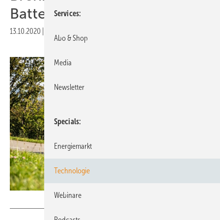
Batterie
Services
13.10.2020
|
Druckvorschau
Abo & Shop
Media
Newsletter
Specials
Energiemarkt
Technologie
Webinare
DLR (CC-BY 3.0)
Podcasts