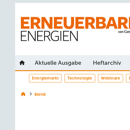
Springe
Springe
Springe
auf
auf
auf
Hauptinhalt
Hauptmenü
SiteSearch
Aktuelle Ausgabe
Heftarchiv
Energiemarkt
Technologie
Webinare
Betrieb