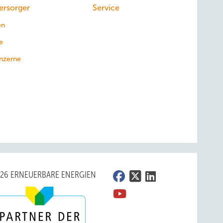
ersorger
Service
en
e
nzerne
026 ERNEUERBARE ENERGIEN