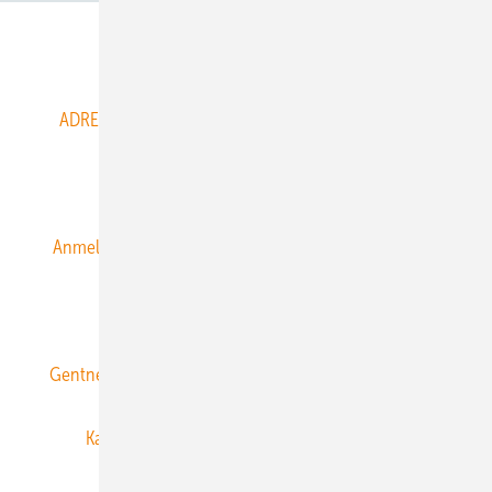
Abo- & Leserservice
ADRESSBUCH der WIND- und SOLARENERGIE
AGB
Alle Inhalte chronologisch
Anmelden
Anmeldung & Registrierung
Datenschutz
E-Paper
ERNEUERBARE ENERGIEN abonnieren
Gentner Energy Media
Gentner Verlag
Impressum
Karriere bei Gentner
Team
Mediaservice