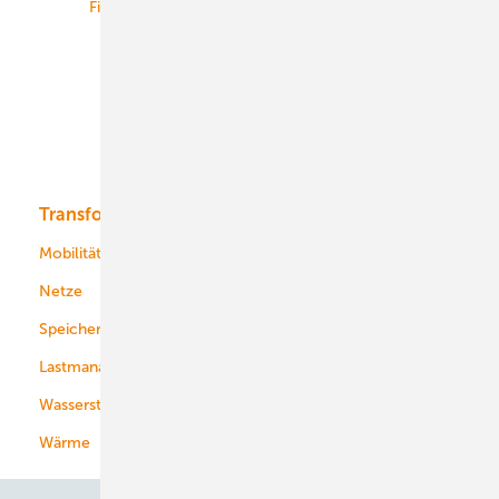
Finanzierung
Betrieb
Onshore-Wind
Offshore-Wind
Solar
Bioenergie
Transformation
Energieversorger
Service
Mobilität
Kommunen
Netze
Stadtwerke
Speicher
Energiekonzerne
Lastmanagement
Wasserstoff
Wärme