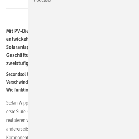
Mit PV-Diebstahl hat Secondsol eine einfache Lösung
entwickelt, die andere Sicherungsmaßnahmen von
Solaranlagen gut ergänzen. Stefan Wippich,
Geschäftsführer von Secondsol, erklärt, wie der
zweistufige Anlagenschutz funktioniert.
Secondsol hat mit PV-Diebstahl eine Möglichkeit entwickelt, das
Verschwinden von Komponenten aus Solaranlagen zu behindern.
Wie funktioniert das?
Stefan Wippich: PV-Diebstahl ist ein zweistufiger Anlagenschutz. Die
erste Stufe ist die Sicherung der Komponenten vor Ort. Diesen
realisieren wir einerseits mit speziellen Sicherheitsetiketten und
andererseits mit großen Schildern am Zaun um die Anlage, dass die
Komponenten mit diesen Etiketten versehen sind. Dies wirkt