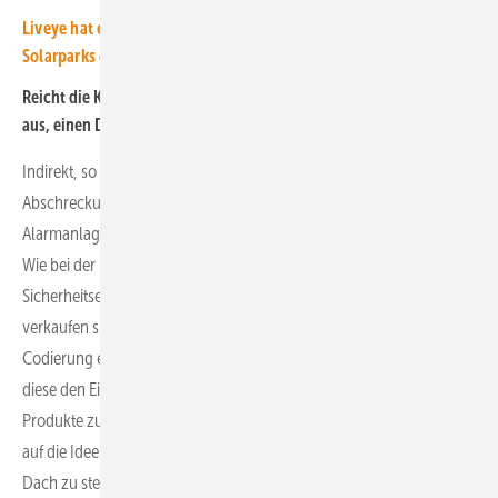
Liveye hat einen energieautarken Schutz für Wind- und
Solarparks entwickelt
Reicht die Kennzeichnung mit den Etiketten und die Registrierung
aus, einen Diebstahl zu verhindern?
Indirekt, so wie andere Systeme auch. Wir setzen auf massive
Abschreckung. Dies ersetzt natürlich keinen Zaun und auch keine
Alarmanlage oder ähnliche Sicherungsmaßnahmen, ergänzt diese.
Wie bei der Fahrrad-Codierung geht es darum, dass durch
Sicherheitsetiketten und Onlinespeicherung Produkte schwerer zu
verkaufen sind. Das schreckt ab. Auch beim Fahrrad ist die
Codierung effektiver als Diebstahlschutz. Denn wie erwähnt zeigt
diese den Eigentümer und erleichtert es der Polizei, aufgefundene
Produkte zuzuordnen. Es geht darum, dass die Diebe gar nicht erst
auf die Idee kommen, in den Solarpark einzubrechen oder auf das
Dach zu steigen.