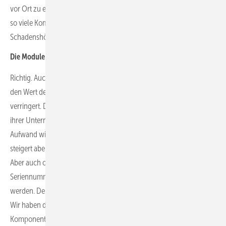
vor Ort zu entfernen. Diebe können dann in der gleichen Zeit nicht
so viele Komponenten mitnehmen, und das verringert die
Schadenshöhe.
Die Module sind mit den Etiketten auch kaum verkäuflich?
Richtig. Auch dann müssten sie aufwändig gereinigt werden, was
den Wert der Module und Wechselrichter für die Diebe drastisch
verringert. Denn auch die Diebe denken über die Wirtschaftlichkeit
ihrer Unternehmung nach und wollen Komponenten mit so wenig
Aufwand wie möglich verkaufen. Die Entfernung der Etiketten
steigert aber den Aufwand und damit sinkt der Erlös für die Täter.
Aber auch ohne Etikett besteht immer noch das Risiko über die
Seriennummer der Module oder Wechselrichter entdeckt zu
werden. Denn diese sind ja immer noch in der Datenbank hinterlegt.
Wir haben damit eine echte Möglichkeit entwickelt, die Herkunft von
Komponenten zurückzuverfolgen.