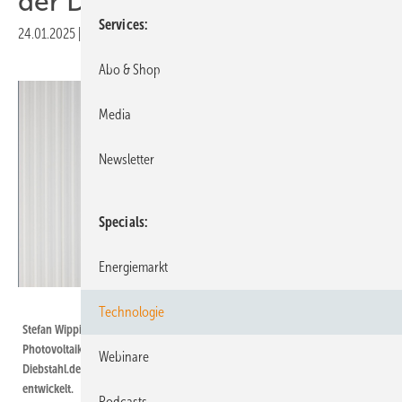
der Diebe ist wichtig“
Services
24.01.2025
|
Druckvorschau
Abo & Shop
Media
Newsletter
Specials
Energiemarkt
Secondsol
Technologie
Stefan Wippich ist Geschäftsführer von Secondsol. Der
Photovoltaikdienstleister aus dem thüringischen Meinigen hat mit PV-
Webinare
Diebstahl.de eine eigene Lösung zur Sicherung von Solarkomponenten
entwickelt.
Podcasts