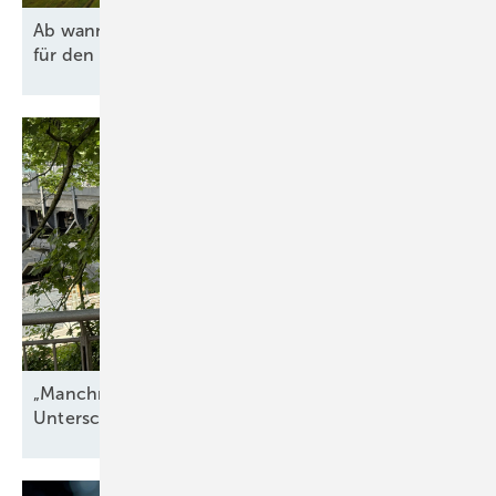
Ab wann lohnen sich Agri-PV und Batteriespeicher
für den Hof
wirklich?
„Manchmal hängt alles an einer einzigen
Unterschrift“