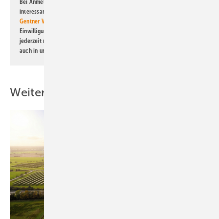
Bei Anmeldung zu diesem Newsletter bin ich damit einverstanden, über
interessante Verlags- und Online-Angebote
der Marken der Alfons W.
Gentner Verlag GmbH & Co. KG
informiert zu werden. Diese
Einwilligung kann ich jederzeit widerrufen und eine Abmeldung ist
jederzeit möglich. Informationen zum Umgang mit Daten finden Sie
auch in unserer
Datenschutzerklärung
.
Weitere Inhalte