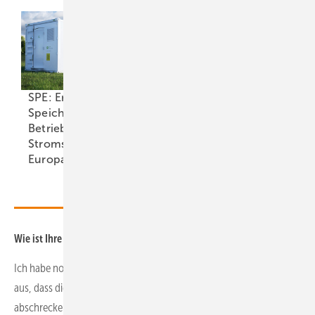
SPE: Erneuerbare mit
Speichern halbieren
Betriebskosten fürs
Erneuerbare
Stromsystem in
Grundlast – ein
Europa
Mythos?
Wie ist Ihre Erfahrung: Schrecken die Schilder tatsächlich ab?
Ich habe noch nie mit einem Dieb gesprochen, aber ich gehe davon
aus, dass die Schilder zumindest verunsichern und dadurch schon
abschreckend wirken. Denn die Diebe wissen erst einmal nicht, was