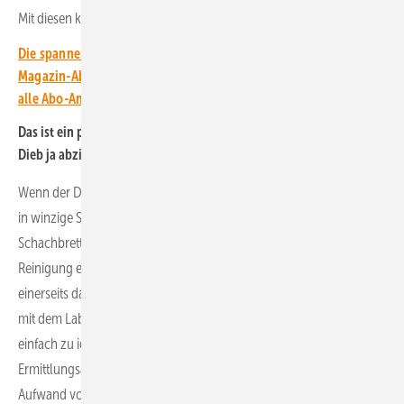
Mit diesen kann die Polizei dann direkt Kontakt aufnehmen.
Die spannendsten Artikel, Grafiken und Dossiers erhalten unsere
Magazin-Abonnent:innen. Sie haben noch kein Abo? Jetzt über
alle Abo-Angebote informieren und Wissensvorsprung sichern.
Das ist ein prima Ansatz. Doch die Sicherheitsetiketten kann der
Dieb ja abziehen und dann fällt das nicht mehr auf?
Wenn der Dieb die Sicherheitsetiketten abziehen will, zerreißt er dies
in winzige Stückchen. Außerdem bleibt immer ein kleines
Schachbrettmuster zurück, das man nur mit einer sehr aufwändigen
Reinigung entfernen kann. Dadurch erhöhen wir mit dem Etikett
einerseits das Entdeckungsrisiko, wenn die Diebe die Komponenten
mit dem Label mitnehmen. Mit dem QR-Code ist das Produkt sehr
einfach zu identifizieren und die Polizei hätte einen ersten
Ermittlungsansatz. Andererseits erhöhen wir mit dem Etikett den
Aufwand vor Ort, sollten sich die Diebe entscheiden, die Etiketten