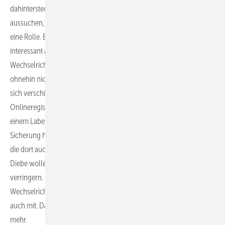
dahintersteckt. Hier spielt eine Rolle, wie sich die Diebe eine Anlage
aussuchen, die sie bestehlen wollen. Da spielt zunächst das Alter
eine Rolle. Eine Anlage, die älter als fünf Jahre ist, ist weniger
interessant als eine Anlage mit neuen Modulen und
Wechselrichtern. Denn bei älteren Anlagen sind die Komponenten
ohnehin nicht mehr so viel wert auf dem Markt. Danach schauen sie
sich verschiedene Solarparks an. Wenn da irgendetwas mit
Onlineregistrierung der Module steht und einer Kennzeichnung mit
einem Label, nehmen sie sicher eher eine Anlage, die keine solche
Sicherung hat. Insofern schrecken die Hinweise auf den Schildern,
die dort auch in verschiedenen Sprachen stehen, schon ab. Denn
Diebe wollen ja nicht geschnappt werden und genau dieses Risiko
verringern. Doch wenn Diebe bestimmte Module oder
Wechselrichter unbedingt haben wollen, dann nehmen sie diese
auch mit. Dann helfen aber auch keine Kamerasysteme und Zäune
mehr.