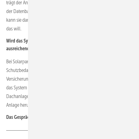
trägt der Anlagenbetreiber die verkauften Komponenten einfach aus
der Datenbank aus und kann sie verkaufen. Der neue Eigentümer
kann sie dann wieder für sich in der Datenbank registrieren, wenn er
das will.
Wird das System von PV-Diebstahl von den Versicherungen als
ausreichender Diebstahlschutz angesehen?
Bei Solarparks ohne Zaun sicherlich nicht. Den individuellen
Schutzbedarf muss der Anlagenbetreiber konkret mit der
Versicherung absprechen. Es gibt aber einige Versicherungen, die
das System von PV-Diebstahl empfehlen. Vor allem bei
Dachanlagen. Denn da kann man in der Regel keinen Zaun um die
Anlage herumbauen.
Das Gespräch führte Sven Ullrich.