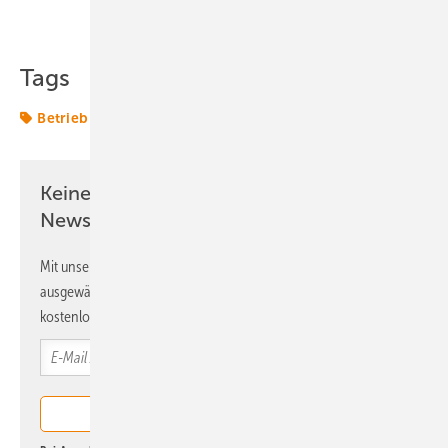
Teilen
Link kopieren
Tags
Betrieb
Photovoltaik
Secondsol
Keine Zeit? Kein Problem mit dem ERE
Newsletter!
Mit unserem Newsletter erhalten Sie regelmäßig von uns
ausgewählte Informationen und Neuigkeiten, gebündelt und
kostenlos direkt ins Postfach.