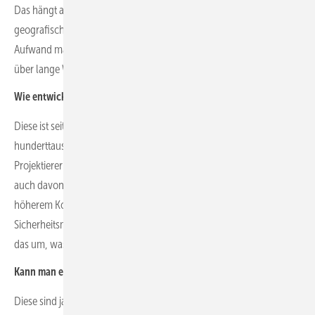
Das hängt aber auch immer von der Größe der Anlage und den
geografischen Gegebenheiten ab. Denn niemand wird sich den
Aufwand machen, Module mitten in der Anlage zu demontieren und
über lange Wege zum Fahrzeug zu schleppen.
Wie entwickelt sich die Nachfrage nach den Etiketten?
Diese ist seit vielen Jahren stabil und wachsend. Über
hunderttausend Etiketten pro Jahr verschicken wir an die
Projektierer oder Anlagenbetreiber. Die Nachfrage hängt natürlich
auch davon ab, wie viele neue Anlagen auch gebaut werden. Mit
höherem Kostendruck sparen Projektierer auch bei
Sicherheitsmaßnahmen ein. Dann setzen die Projektierer nur noch
das um, was von den Versicherungen als Mindestmaß verlangt wird.
Kann man etikettierte Module auch wieder verkaufen?
Diese sind ja dann mit Eigentümer in der Datenbank registriert. Dann