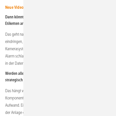
Neue Videos zur Energiewende – schnell und gut informiert!
Dann könnte man auch nur die Schilder aufhängen, ohne die
Etiketten anzubringen?
Das geht natürlich. Die Diebe müssten dann schon in den Solarpark
eindringen, um zu schauen, ob die Module etikettiert sind. Wenn ein
Kamerasystem zusätzlich installiert ist, würde dieses dann schon
Alarm schlagen. Allerdings sind die Komponenten dann auch nicht
in der Datenbank registriert.
Werden alle Module in einem Solarpark etikettiert oder nur
strategisch brisante Bereiche wie etwa die Ränder der Anlage?
Das hängt von der Größe der Anlage ab. Wir empfehlen, alle
Komponenten zu etikettieren. Doch das ist natürlich auch ein
Aufwand. Einige Betreiber sichern aber auch nur die Randbereiche
der Anlage oder den Bereich der Straßen und Wege im Solarpark.