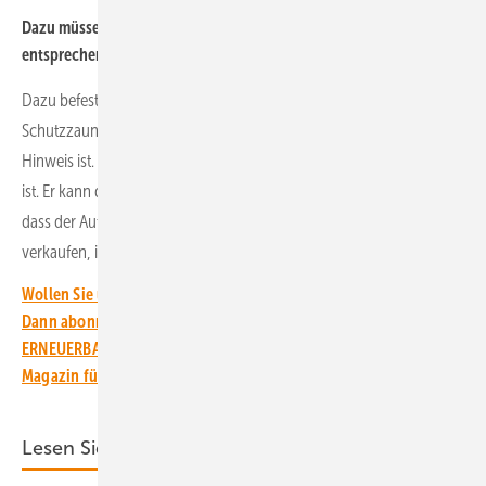
Dazu müssen sie wissen, dass die Komponenten der Anlage
entsprechend gekennzeichnet sind. Wie erfahren sie das?
Dazu befestigt der Anlagenbetreiber entsprechende Schilder am
Schutzzaun um die Anlage. Wobei das Schild am Zaun nur der erste
Hinweis ist. Dort kann der Dieb auch erkennen, was PV-Diebstahl
ist. Er kann dann auf der Webseite sehen, wie es funktioniert und
dass der Aufwand, die Module oder Wechselrichter hinterher zu
verkaufen, immens ist und sich der Diebstahl nicht lohnt.
Wollen Sie über die Energiewende auf dem Laufenden bleiben?
Dann abonnieren Sie einfach den kostenlosen Newsletter von
ERNEUERBARE ENERGIEN – dem größten verbandsunabhängigen
Magazin für erneuerbare Energien in Deutschland!
Lesen Sie auch: