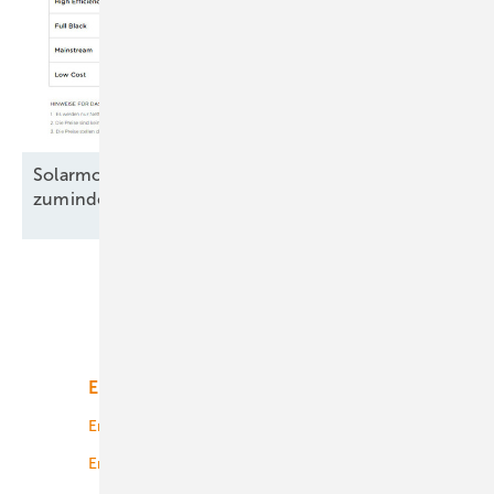
Solarmodule: Preisanstieg legt Pause ein –
zumindest
teilweise
Unsere Themen
Energiemarkt
Technologie
Energierecht
Planung
Energiemärkte weltweit
Logistik