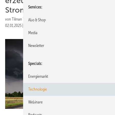
erzeugte aber konstanter
Services
Strom
von
Tilman Weber
Abo & Shop
02.01.2025
|
Druckvorschau
Media
Newsletter
Specials
Energiemarkt
Technologie
Webinare
Adrian72 - stock.adobe.com
Podcasts