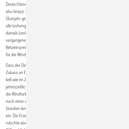
Deutschland nämlich genau 139,4 TWh ins Stromnetz eingespeist,
also knapp 3 TWh mehr. Das Vergleichsjahr war freilich auch ein
Überjahr gewesen dank eines 7,5-prozentigen Ertragssprungs über
alle bisherigen Topjahreswerte hinaus. Alleine der Dezember als
damals bester Windmonat hatte 19 TWh erbracht. Das nun frisch
vergangene Windjahr erbrachte im Schlussmonat eine
Netzeinspeisung von etwas über 16 TWh. Der beste Monat 2024 war
für die Windstromernte bereits der Januar mit 18,3 TWh.
Dass der Dezember die Windparks in Deutschland trotz weiteren
Zubaus an Erzeugungskapazität nicht wenigstens so produktiv sein
ließ wie im Jahr zuvor, lässt sich rein rechnerisch zwei bis drei
jahreszeitlich ungewöhnlichen Flautephasen zuschreiben. So speisten
die Windturbinen bereits am frühen Morgen des Heiligabend-Tages
nach einer saisonal nicht unüblich ergiebigen Windphase bereits zwei
Stunden lang nur noch knapp unterhalb des Zehn-Gigawatt-Niveaus
ein. Die Erzeugung frischte dann zwar geringfügig darüber hinaus auf,
rutschte aber schon am 25. Dezember um 7.30 Uhr wieder unter 10