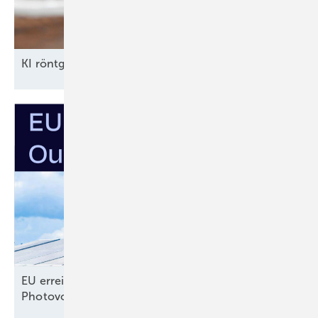
KI röntgt
Umspannwerke
EU erreicht selbst gestecktes Ausbauziel für
Photovoltaik –
noch