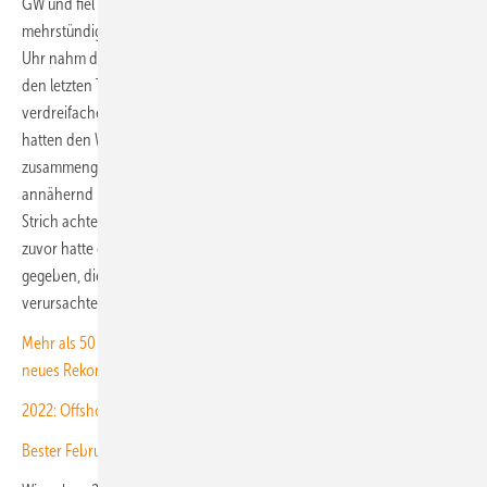
GW und fiel stetig bis mittags am 27. Dezember in sogar eine
mehrstündige Phase von unter 1 GW. Erst am 29. Dezember um 4.15
Uhr nahm die Windverstromung wieder auf über 10 GW zu, um sich in
den letzten Tagen des Monats dann wieder zu verdoppeln und zu
verdreifachen. Zwei vorige Flauten in der ersten Dezemberhälfte
hatten den Windenergieunternehmen schon einen Zeitraum von
zusammengenommen viereinhalb Tagen mit unter 10 GW bis
annähernd Null eingebrockt. So waren im Schlussmonat unterm
Strich achteinhalb Flautetage zu verkraften. Im Dezember ein Jahr
zuvor hatte es nur knapp sechs ähnlich Windstrom-schwache Tage
gegeben, die auch nicht ganz die Tiefststände von 2024
verursachten.
Mehr als 50 Gigawatt Windenergieleistung dank Tief Zoltan – und
neues Rekordjahr
2022: Offshore-Windparks liefern knapp 25 TWh grünen Strom
Bester Februar, ertragreicher Frühwind, Sommerflaute