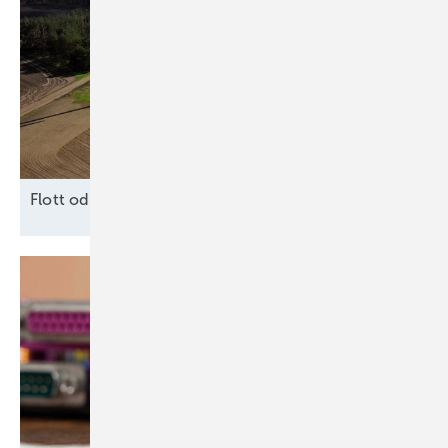
F lott oder
Schrott?