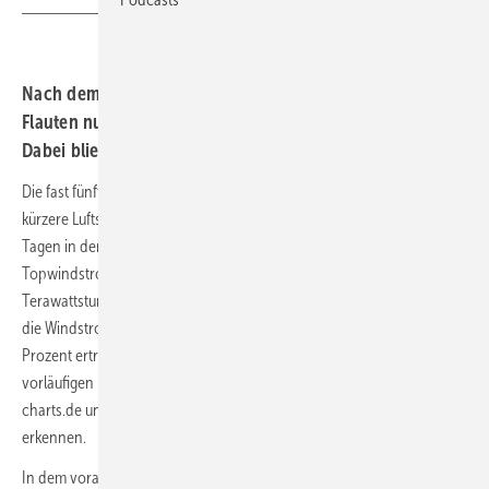
Nach dem Überjahr 2023 war 2024 wegen extremer
Flauten nur das zweitbeste deutsche Winderntejahr.
Dabei blieb selbst der laueste Monat mäßig gut.
Die fast fünftägige Windstromebbe ab dem 24. Dezember und zwei
kürzere Luftstrom-Schwächephasen von zusammen drei bis vier
Tagen in der ersten Monatshälfte verhinderten ein neuerliches
Topwindstromjahr dann doch. Mit wohl mindestens 136,5
Terawattstunden (TWh) fiel der beendete Zwölf-Monats-Zeitraum für
die Windstrom erzeugenden Unternehmen deutschlandweit um zwei
Prozent ertragsärmer als noch 2023 aus. Das lassen die noch
vorläufigen Daten der Internet-Stromanalyseplattform Energy-
charts.de unmittelbar vor und nach dem Jahreswechsel bereits klar
erkennen.
In dem vorangegangenen Erntejahr hatten die Windparks in