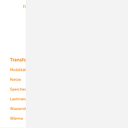
Finanzierung
Betrieb
Onshore-Wind
Offshore-Wind
Solar
Bioenergie
Transformation
Energieversorger
Service
Mobilität
Kommunen
Netze
Stadtwerke
Speicher
Energiekonzerne
Lastmanagement
Wasserstoff
Wärme