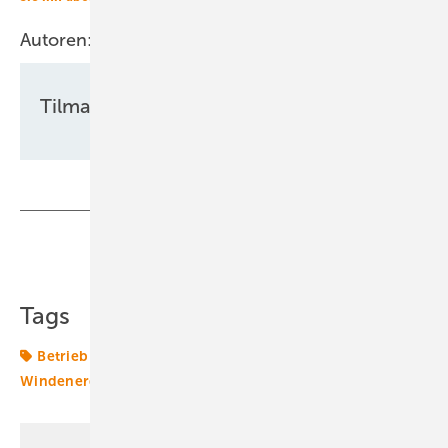
Autoren:
Tilman Weber
Teilen
Link kopieren
Tags
Betrieb
MWh
Netzintegration
TWh
Windenergie