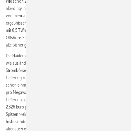
Wie schon 2023 produzierten die Windparks in Deutschland
allerdings nun zum zweiten Mal acht Monate mit Windstromernten
von mehr als zehn Terawattstunden. Und selbst der
ergebnisschwächste Monat, der dieses Mal der August war, brachte
mit 6,5 TWh dank 5,1 TWh aus den Onshore-Windparks und 1,4 TWh
Offshore-Strom von der See eine halbe Terawattstunde mehr ein, als
alle bisherigen jeweiligen schwächsten Monate früherer Jahre.
Die Flautemomente 2024 haben im komplexen Zusammenspiel mit in-
wie ausländischer Nachfrage auch zu neuen Rekordpreisen an den
Strombörsen geführt. So schnellte der Preis für den am Tag der
Lieferung kurzfristig gehandelten Intraday-Strom am 11. Dezember wie
schon einmal am 10. Juni auf eine Höhe von etwas über 1.150 Euro
pro Megawattstunde (MWh). Der Preis für einen Tag im Voraus der
Lieferung gehandelten Day-Ahead-Strom hatte im Juni sogar einmal
2.326 Euro pro MWh betragen, weit über dem bisherigen Day-Ahead-
Spitzenpreis an der Strombörse von 871 Euro im Jahr 2022.
Insbesondere die Flaute in der zweiten Dezemberwoche hatte dann
aber auch eine internationale Wirkung, die vom Day-Ahead-Handel