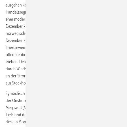
ausgehen kann. Nachdem der Preis dieses Börsenstrom-
Handelssegments am deutschen Handelsplatz am 11. Dezember noch
eher moderat auf 445 Euro angestiegen war, schoss er am 12.
Dezember kurz auf 936 Euro pro MWh. Die schwedische wie auch die
norwegische Regierung hatte der Day-Ahead-Preisschock im
Dezember zu ungewöhnlich undiplomatischer Kritik an der deutschen
Energiewende verleitet, weil dieses Mal die Handelsausschläge
offenbar die Strommarktpreise ihrer Länder stark mit nach oben
trieben. Deutschland müsse zur Atomkraft zurückkehren und die
durch Windstromknappheit in Deutschland hervorgerufene Situation
an der Strombörse sei international „beschissen“, so hieß es jeweils
aus Stockholm und aus Oslo.
Symbolisch passend war das Mindestniveau der Stromeinspeisung
der Onshore-Windkraft 2024 bereits am 6. November mit 44,2
Megawatt (MW) effektiver Nennleistung auf einem historischen
Tiefstand der vergangenen zehn Jahre eingetreten. Ausgehend von
diesem Moment war der Day-Ahead-Preis dann binnen weniger