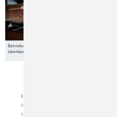
Betriebsführung heißt: Nichts dem Zufall
überlassen
Unsere Themen
Energiemarkt
Technologie
Energierecht
Planung
Energiemärkte weltweit
Logistik