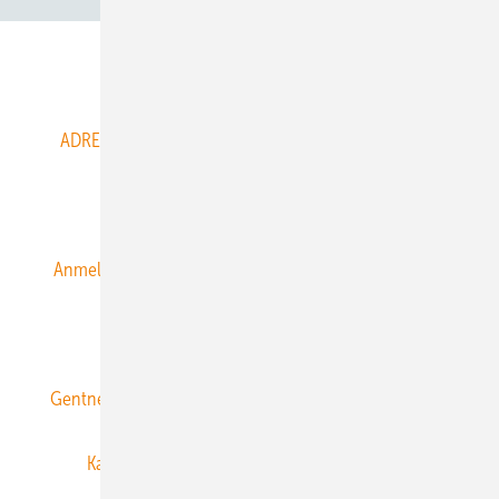
Abo- & Leserservice
ADRESSBUCH der WIND- und SOLARENERGIE
AGB
Alle Inhalte chronologisch
Anmelden
Anmeldung & Registrierung
Datenschutz
E-Paper
ERNEUERBARE ENERGIEN abonnieren
Gentner Energy Media
Gentner Verlag
Impressum
Karriere bei Gentner
Team
Mediaservice