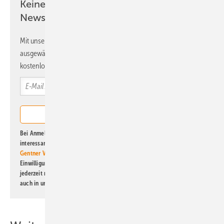
Keine Zeit? Kein Problem mit dem ERE
Newsletter!
Mit unserem Newsletter erhalten Sie regelmäßig von uns
ausgewählte Informationen und Neuigkeiten, gebündelt und
kostenlos direkt ins Postfach.
Bei Anmeldung zu diesem Newsletter bin ich damit einverstanden, über
interessante Verlags- und Online-Angebote
der Marken der Alfons W.
Gentner Verlag GmbH & Co. KG
informiert zu werden. Diese
Einwilligung kann ich jederzeit widerrufen und eine Abmeldung ist
jederzeit möglich. Informationen zum Umgang mit Daten finden Sie
auch in unserer
Datenschutzerklärung
.