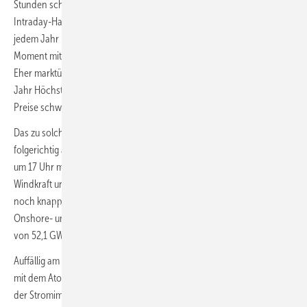
Stunden schon einmal auf 820 Euro pro MWh hochgeschossen. Der
Intraday-Handelspreis lag da zugleich bei 685 Euro. Und wie bisher in
jedem Jahr kam es dieses Mal am 6. November ebenfalls zu einem
Moment mit 0 MW Offshore-Windstromerzeugung. Zum Vergleich:
Eher marktüblich und häufiger jährlich auftretend waren vergangenes
Jahr Höchstpreise im Day-Ahead-Handel von 300 Euro, die mittleren
Preise schwangen eher in einem Bereich von 50 bis unter 100 Euro.
Das zu solchen Schwächesituationen neigende Windjahr 2024 blieb
folgerichtig auch in seinem stärksten Einspeisemoment am 6. Februar
um 17 Uhr mit 45,9 Gigawatt (GW) gerade wirksamer Onshore-
Windkraft und 5,6 GW Meereswindkraft, also zusammen 51,5 GW,
noch knapp unter dem Vorjahresrekord: Der hatte durch 47,8 GW
Onshore- und 4,3 GW Offshore-Windkraft zur Spitzennennleistung
von 52,1 GW geführt.
Auffällig am Stromerzeugungsjahr 2024 ist auch die zeitlich scheinbar
mit dem Atomkraftausstieg im April 2023 zusammenfallende Zunahme
der Stromimporte. War Deutschland noch bis 2022 ein unterm Strich