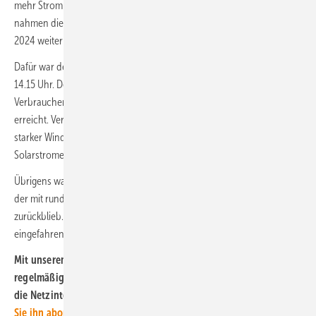
mehr Strom ins Ausland lieferndes als Strom einführendes Land,
nahmen die erstmals 2023 aufgetretenen Stromexportüberschüsse
2024 weiter zu.
Dafür war der Strom auch noch nie zuvor so grün wie am 1. Mai um
14.15 Uhr. Der Anteil der erneuerbaren Energien an der
Verbraucherlast hatte einen rechnerischen Wert von 137,2 Prozent
erreicht. Verantwortlich dafür waren auch ein saisonal ungewöhnlich
starker Windstrom, vor allem aber eine sehr hohe
Solarstromerzeugung.
Übrigens war es nur der Windstrom von Turbinenstandorten an Land,
der mit rund 111 TWh hinter dem Volumen von 2023 um 5 TWh
zurückblieb. Die Meereswindturbinen hatten 2024 rund 26 TWh
eingefahren, im Vergleich zu 23,5 TWh im Jahr 2023.
Mit unserem kostenlosen Newsletter informieren wir Sie
regelmäßig auch über die tatsächliche Windstromerzeugung und
die Netzintegration von Windkraft in Deutschland.
Hier können
Sie ihn abonnieren
.