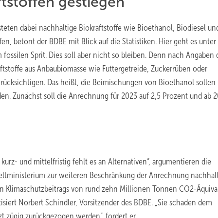
tstoffen gestiegen
teten dabei nachhaltige Biokraftstoffe wie Bioethanol, Biodiesel un
n, betont der BDBE mit Blick auf die Statistiken. Hier geht es unter
silen Sprit. Dies soll aber nicht so bleiben. Denn nach Angaben 
tstoffe aus Anbaubiomasse wie Futtergetreide, Zuckerrüben oder
rücksichtigen. Das heißt, die Beimischungen von Bioethanol sollen 
n. Zunächst soll die Anrechnung für 2023 auf 2,5 Prozent und ab 
urz- und mittelfristig fehlt es an Alternativen“, argumentieren die
ltministerium zur weiteren Beschränkung der Anrechnung nachhalt
ren Klimaschutzbeitrags von rund zehn Millionen Tonnen CO2-Äquiva
itisiert Norbert Schindler, Vorsitzender des BDBE. „Sie schaden dem
t zügig zurückgezogen werden“, fordert er.