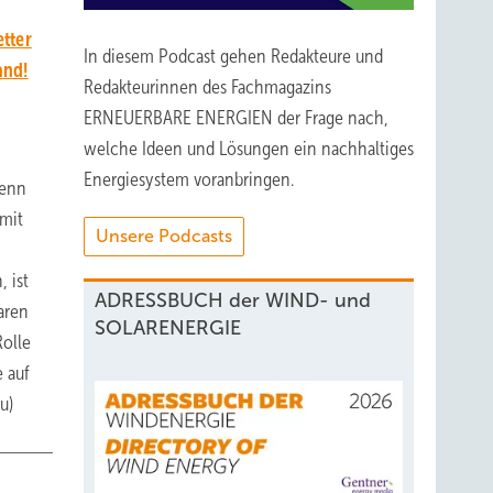
tter
In diesem Podcast gehen Redakteure und
and!
Redakteurinnen des Fachmagazins
ERNEUERBARE ENERGIEN der Frage nach,
welche Ideen und Lösungen ein nachhaltiges
Energiesystem voranbringen.
Denn
 mit
Unsere Podcasts
 ist
ADRESSBUCH der WIND- und
aren
SOLARENERGIE
Rolle
e auf
u)