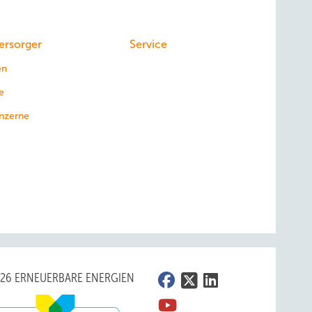
ersorger
Service
en
e
nzerne
026 ERNEUERBARE ENERGIEN