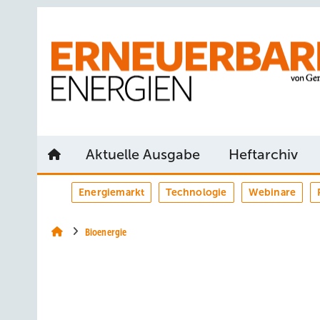
Springe
Springe
Springe
auf
auf
auf
Hauptinhalt
Hauptmenü
SiteSearch
Aktuelle Ausgabe
Heftarchiv
Energiemarkt
Technologie
Webinare
Bioenergie