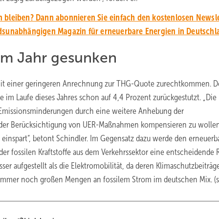
 bleiben? Dann abonnieren Sie einfach den kostenlosen Newsle
unabhängigen Magazin für erneuerbare Energien in Deutschl
em Jahr gesunken
 mit einer geringeren Anrechnung zur THG-Quote zurechtkommen. 
 im Laufe dieses Jahres schon auf 4,4 Prozent zurückgestutzt. „Die
 Emissionsminderungen durch eine weitere Anhebung der
der Berücksichtigung von UER-Maßnahmen kompensieren zu wollen,
einspart“, betont Schindler. Im Gegensatz dazu werde den erneuerb
er fossilen Kraftstoffe aus dem Verkehrssektor eine entscheidende 
er aufgestellt als die Elektromobilität, da deren Klimaschutzbeiträg
er immer noch großen Mengen an fossilem Strom im deutschen Mix. (s