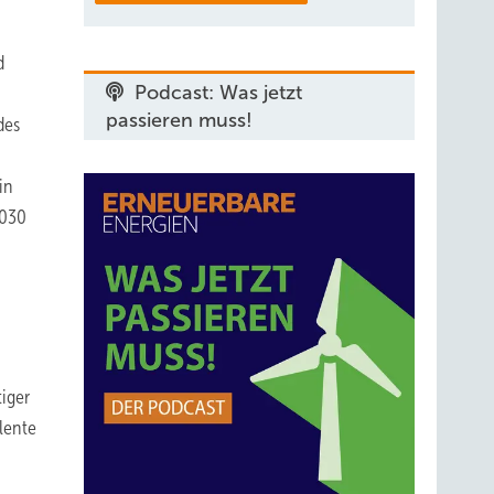
d
Podcast: Was jetzt
passieren muss!
des
in
2030
iger
lente