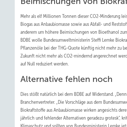
Beimischungen von Biokraf
Mehr als elf Millionen Tonnen dieser CO2-Minderung leis
Biogas aus Anbaubiomasse sowie aus Abfall- und Reststoffe
anderem um höhere Beimischungen von Bioethanol zum fos
BDBE wolle Bundesumweltministerin Steffi Lemke Biokraf
Pflanzenöle bei der THG-Quote künftig nicht mehr zu be
Zukunft nicht mehr als CO2-mindernd angerechnet werde
auf Null reduziert werden.
Alternative fehlen noch
Dies stößt natürlich bei dem BDBE auf Widerstand. „Denn k
Branchenvertreter. „Die Vorschläge aus dem Bundesumwe
Biokraftstoffe aus Anbaubiomasse wirken angesichts de
jährlich und fehlender Alternativen geradezu grotesk“, kr
Klimaschutz und sollten von Bundesministerin Lemke jetz