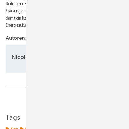
Beitrag zur Reduzierung von CO₂-Emissionen, sondern auch zur
Stärkung der regionalen Energieversorgung. Das Unternehmen setzt
damit ein klares Signal für eine grüne und unabhängige
Energiezukunft.
Autoren:
Nicole Weinhold
Teilen
Link kopieren
Tags