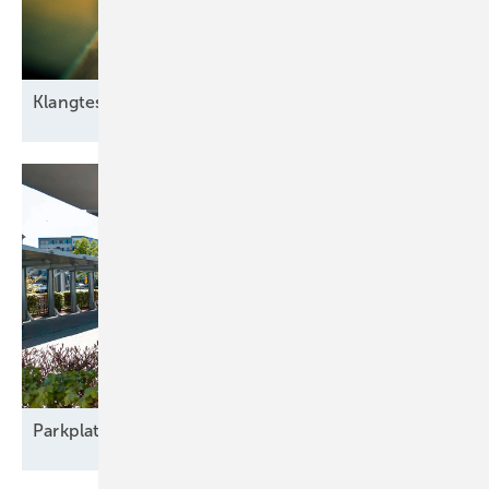
Klangtest im
Windpark
Parkplatz
nachrüsten