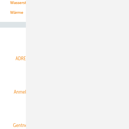
Wasserstoff
Wärme
Abo- & Leserservice
ADRESSBUCH der WIND- und SOLARENERGIE
AGB
Alle Inhalte chronologisch
Anmelden
Anmeldung & Registrierung
Datenschutz
E-Paper
ERNEUERBARE ENERGIEN abonnieren
Gentner Energy Media
Gentner Verlag
Impressum