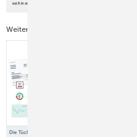
auch in unserer
Datenschutzerklärung
.
Weitere Inhalte
Di e Tücken des § 6
EEG