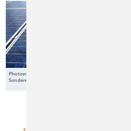
Photovoltaik legt zu – nicht nur aufgrund von
Sondereffekten
Unsere Themen
Energiemarkt
Technologie