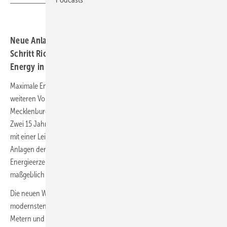
Neue Anlagen, dreifache Energieausbeute und ein klarer
Schritt Richtung Energiewende bei Projekt von Eno
Energy in Kirch Mulsow.
Maximale Energieausbeute durch modernste Technologie: Mit einem
weiteren Vorzeigeprojekt setzt Eno Energy in Kirch Mulsow,
Mecklenburg-Vorpommern, ein starkes Zeichen für die Energiewende.
Zwei 15 Jahre alte Windenergieanlagen vom Typ Eno82 und Eno92
mit einer Leistung von jeweils zwei MW werden durch hochmoderne
Anlagen der 6-MW-Klasse ersetzt. Das Repowering steigert die
Energieerzeugung an bestehenden Standorten erheblich und trägt
maßgeblich zur effizienteren Nutzung von Ressourcen bei.
Die neuen Windenergieanlagen vom Typ Eno152 gehören zur
modernsten Generation. Mit einem Rotordurchmesser von 152
Metern und einer Nabenhöhe von 124 Metern sind sie auch bei