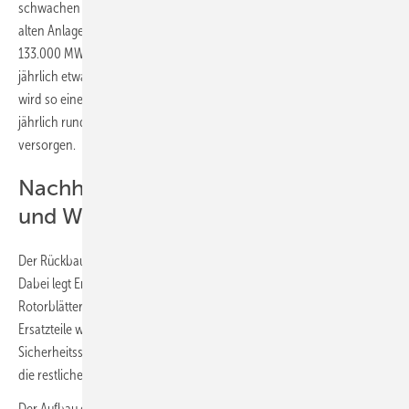
schwachen Windverhältnissen äußerst leistungsfähig. Während die
alten Anlagen seit ihrer Inbetriebnahme im Jahr 2010 insgesamt rund
133.000 MWh Strom erzeugten, liefern die neuen Anlagen künftig
jährlich etwa 20.000 MWh. Über eine geplante Laufzeit von 20 Jahren
wird so eine Gesamtleistung von 400.000 MWh erreicht – genug, um
jährlich rund 5.000 Vierpersonenhaushalte mit sauberem Strom zu
versorgen.
Nachhaltigkeit im Fokus: Rückbau
und Wiederverwendung
Der Rückbau der bestehenden Anlagen startet am 15. Januar 2025.
Dabei legt Eno Energy besonderen Wert auf Nachhaltigkeit. Die
Rotorblätter, Maschinen und Naben der alten Turbinen werden als
Ersatzteile weiterverwendet. Ein unteres Turmsegment findet künftig in
Sicherheitsschulungen der Servicetechniker Verwendung, während
die restlichen Teile vor Ort zerkleinert und verschrottet werden.
Der Aufbau der neuen Anlagen beginnt im zweiten Quartal 2025,