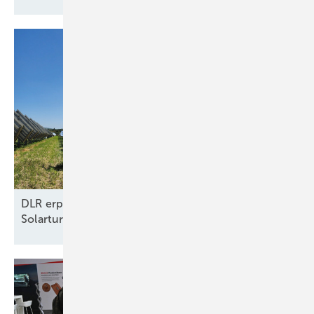
DLR erprobt Konzept für autonomen Betrieb von
Solarturmkraftwerken