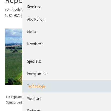
Repowering-Projekt
Services
von
Nicole Weinhold
10.01.2025
|
Druckvorschau
Abo & Shop
Media
Newsletter
Specials
Energiemarkt
Technologie
ENO
Ein Repowering-Vorhaben mit Eno-Turbinen soll die Energieausbeute am
Webinare
Standort erhöhen.
Podcasts