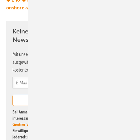
Eno
Eno Energy
Repowering
Windenergie
onshore-wind
Keine Zeit? Kein Problem mit dem ERE
Newsletter!
Mit unserem Newsletter erhalten Sie regelmäßig von uns
ausgewählte Informationen und Neuigkeiten, gebündelt und
kostenlos direkt ins Postfach.
Bei Anmeldung zu diesem Newsletter bin ich damit einverstanden, über
interessante Verlags- und Online-Angebote
der Marken der Alfons W.
Gentner Verlag GmbH & Co. KG
informiert zu werden. Diese
Einwilligung kann ich jederzeit widerrufen und eine Abmeldung ist
jederzeit möglich. Informationen zum Umgang mit Daten finden Sie