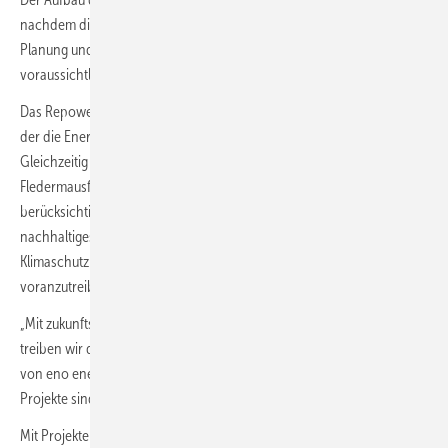
nachdem die Komponenten angeliefert wurden. Dank sorgfältiger
Planung und moderner Montageverfahren wird das Projekt
voraussichtlich bis Ende Juni 2025 abgeschlossen sein.
Das Repowering-Projekt in Kirch Mulsow ist ein bedeutender Schritt,
der die Energieproduktion an diesem Standort fast verdreifacht.
Gleichzeitig werden Umweltauflagen wie Abschaltungen während des
Fledermausflugs und Vogelschutzmaßnahmen konsequent
berücksichtigt. eno energy zeigt damit, wie innovative Technik und
nachhaltiges Handeln optimal kombiniert werden können, um
Klimaschutz und regionale Versorgung mit erneuerbarer Energie
voranzutreiben.
„Mit zukunftsweisender Technologie und nachhaltigen Lösungen
treiben wir die Energiewende konsequent voran,“ erklärt ein Sprecher
von eno energy. „Und das ist nur der Anfang – weitere Repowering-
Projekte sind bereits in Planung.“
Mit Projekten wie diesem leistet eno energy nicht nur einen wichtigen