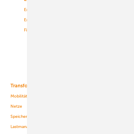
Energierecht
Planung
Energiemärkte weltweit
Logistik
Finanzierung
Betrieb
Onshore-Wind
Offshore-Wind
Solar
Bioenergie
Transformation
Energieversorger
Service
Mobilität
Kommunen
Netze
Stadtwerke
Speicher
Energiekonzerne
Lastmanagement