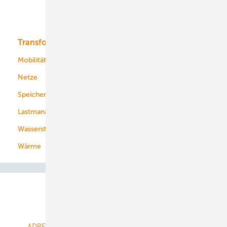
Bioenergie
Transformation
Energieversorger
Service
Mobilität
Kommunen
Netze
Stadtwerke
Speicher
Energiekonzerne
Lastmanagement
Wasserstoff
Wärme
Abo- & Leserservice