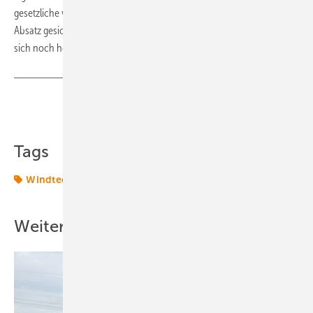
gesetzliche verordneten Beimischungszwang deutscher Tabake der
Absatz gesichert. Zigaretten mit einem Anteil deutschen Tabaks finden
sich noch heute in Roth-Händle-Zigaretten. (
Nicole Weinhold
)
Teilen
Link kopieren
Tags
Windtechnik
onshore-wind
Weitere Inhalte