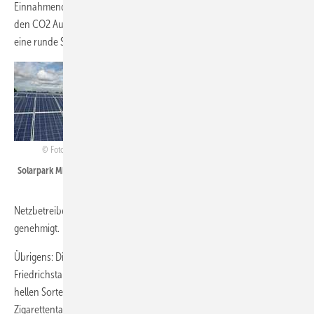
Einnahmenquelle. Zudem trägt der Solarstrom aus Mirow dazu bei,
den CO2 Ausstoß zu verringern. "So ist das Projekt für alle Beteiligten
eine runde Sache“, meint Karlo Schmettau
Die Krannich Projekt GmbH war für die
Planung verantwortlich und realisierte den
Bau des Parks innerhalb von zwei Monaten.
Aufgrund von Verzögerungen beim
Netzanschluss speist der Park seit Mitte
Foto: Krannich Solar
Januar ein. Zwar wollte die Stadt
Solarpark Mirow
ursprünglich eine größere Fläche für die
Solarenergie freigeben, doch der
Netzbetreiber hat maximal die jetzt angeschlossenen 1,8 MW
genehmigt.
Übrigens: Die dunklen Tabaksorten Geudertheimer und
Friedrichstaler wurden in der Zigarrenfabrikation verwendet. Die
hellen Sorten Burley und Virgin finden noch heute ihren Absatz als
Zigarettentabak. Bis Mitte des 20. Jahrhunderts wurde durch einen