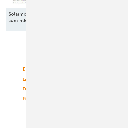
Solarmodule: Preisanstieg legt Pause ein –
zumindest
teilweise
Unsere Themen
Energiemarkt
Technologie
Energierecht
Planung
Energiemärkte weltweit
Logistik
Finanzierung
Betrieb
Onshore-Wind
Offshore-Wind
Solar