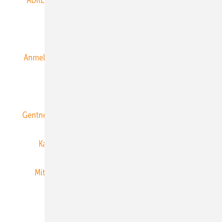
ADRESSBUCH der WIND- und SOLARENERGIE
AGB
Alle Inhalte chronologisch
Anmelden
Anmeldung & Registrierung
Datenschutz
E-Paper
ERNEUERBARE ENERGIEN abonnieren
Gentner Energy Media
Gentner Verlag
Impressum
Karriere bei Gentner
Team
Mediaservice
Mitgliedschaften und Engagement
Newsletter
Privacy Manager
RSS-Feed