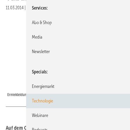
11.03.2014
|
Druckvorschau
Services
Abo & Shop
Media
Newsletter
Specials
Energiemarkt
Foto: Tabakmuseum
Erntekleidung von Tabakarbeitern in der DDR.
Technologie
Webinare
Auf dem Gelände des neuen Solarparks Mirow wurde zu
Podcasts